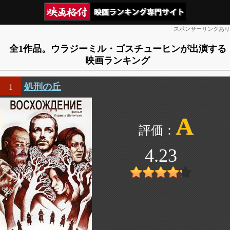
スポンサーリンクあり
全1作品。ウラジーミル・ゴスチューヒンが出演する
映画ランキング
処刑の丘
1
A
4.23