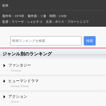
戦争
製作年
1976年
製作国
ソ連
時間
110分
監督
ラリーサ・シェピチコ
主演
ボリス・プロートニコフ
ジャンル別のランキング
ファンタジー
Fantasy
ヒューマンドラマ
Human drama
アクション
Action