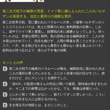
第二次大戦下の極寒の雪原、ドイツ軍に捕らえられた二人のパルチ
ザンが直面する、信念と裏切りの過酷な選択。
第二次世界大戦、雪に覆われたベラルーシの冬。ソ連軍パルチザンのソ
トニコフとルイバクは、飢えた部隊のために食料調達の任務へ。しか
し、道中でドイツ軍と遭遇し、銃撃戦の末に捕虜となってしまう。待っ
ていたのは、非情な尋問と拷問。死の恐怖が迫る極限状況で、二人の生
き様は分かれていく。信念を曲げず、人間の尊厳を貫こうとするソトニ
コフ。一方、生き延びるためなら裏切りも厭わない道を選ぶルイバク。
処刑台が待つ丘の上で、彼らが下す魂の決断。
ネット上の声
第二次大戦下の極寒のベラルーシが舞台。極限状況に置かれた兵士
二人の選択が重くのしかかる。とにかく役者の顔の圧がすごい。静
かだけど、心にズシンとくる傑作でした。
「炎628」の監督の奥さんの作品と聞いて鑑賞。期待値が高すぎたの
か、そこまでの衝撃はなかったかな。でも、映像は綺麗だった。
とにかく暗くて救いがない…。観ていてずっと苦しかった。こうい
うのが好きな人には刺さるのかも。
生き残る方が地獄とは、まさにこのこと。