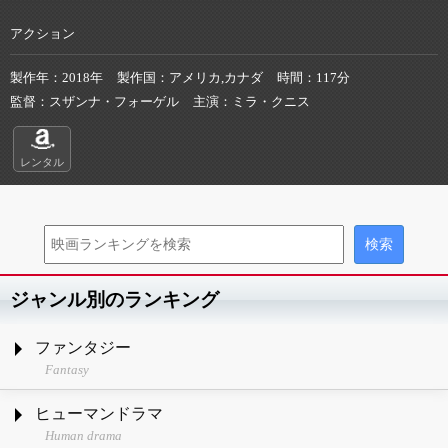
アクション
製作年
2018年
製作国
アメリカ,カナダ
時間
117分
監督
スザンナ・フォーゲル
主演
ミラ・クニス
レンタル
ジャンル別のランキング
ファンタジー
Fantasy
ヒューマンドラマ
Human drama