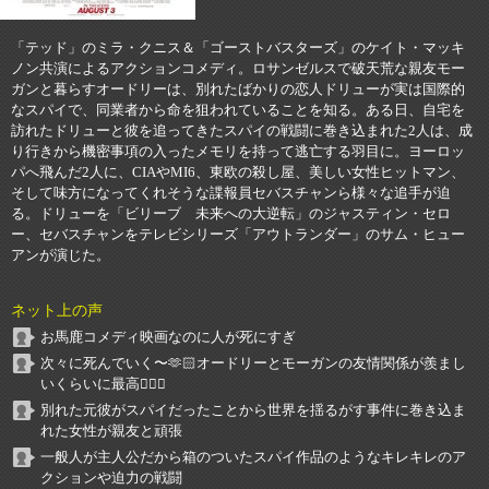
「テッド」のミラ・クニス＆「ゴーストバスターズ」のケイト・マッキ
ノン共演によるアクションコメディ。ロサンゼルスで破天荒な親友モー
ガンと暮らすオードリーは、別れたばかりの恋人ドリューが実は国際的
なスパイで、同業者から命を狙われていることを知る。ある日、自宅を
訪れたドリューと彼を追ってきたスパイの戦闘に巻き込まれた2人は、成
り行きから機密事項の入ったメモリを持って逃亡する羽目に。ヨーロッ
パへ飛んだ2人に、CIAやMI6、東欧の殺し屋、美しい女性ヒットマン、
そして味方になってくれそうな諜報員セバスチャンら様々な追手が迫
る。ドリューを「ビリーブ 未来への大逆転」のジャスティン・セロ
ー、セバスチャンをテレビシリーズ「アウトランダー」のサム・ヒュー
アンが演じた。
ネット上の声
お馬鹿コメディ映画なのに人が死にすぎ
次々に死んでいく〜🫶🏻オードリーとモーガンの友情関係が羨まし
いくらいに最高👍🏻💯
別れた元彼がスパイだったことから世界を揺るがす事件に巻き込ま
れた女性が親友と頑張
一般人が主人公だから箱のついたスパイ作品のようなキレキレのア
クションや迫力の戦闘