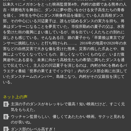
以来久々にメガホンをとった映画監督第4作。内村の故郷である熊本の人
吉・球磨地方を舞台に、ダンスに夢や思いをかける女子高生たちの青春
を描く。 3年生を中心にダンス映像作品を撮影している人吉高校ダンス
部。その中心にいる川辺夏子は、誰もが認めるダンスの実力を持ち、将
来はダンサーになることを夢見ていた。市役所勤めの夏子の父は、水害
を受けた街の復興にまい進しているが、街を出ていく人たちとの別れに
寂しさも感じている。そんなある日、娘の夏子から「卒業後は東京でダ
ンサーに挑戦したい」と打ち明けられ……。 2016年の地震や2020年の水
害などの自然災害で大きな傷を受けた熊本。災害の残した爪あとや、復
興によってなくなっていくもの、新しくなっていくものなど、いまだ復
興途中にある姿を、未来に向かう高校生たちの希望に満ちたダンスを通
じて伝えていく。主人公の川辺夏子を演じるのは、内村がMCを務めるバ
ラエティ番組「世界の果てまでイッテQ！」内のダンス部企画に出演して
いたダンスチームのメンバー、島雄こなつ。内村がその父親役を演じて
いる。
ネット上の声
主演の子のダンスがキレッキレで最高！短い映画だけど、すごく元
気をもらえた。
ウッチャン監督らしい、優しくてあたたかい映画。サクッと見れる
のが良いね。
ダンス部のレベル高すぎ！