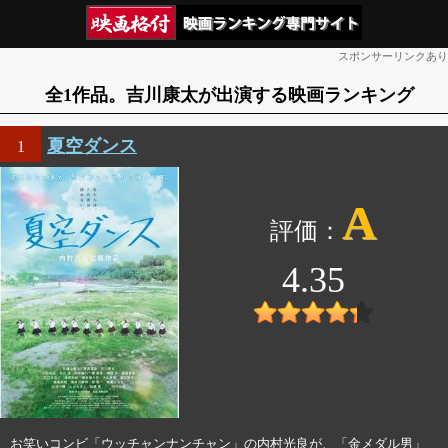
スポンサーリンクあり
全1作品。吉川康太が出演する映画ランキング
夏空ダンス
1
A
4.35
お笑いコンビ「ウッチャンナンチャン」の内村光良が、「金メダル男」