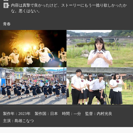
内容は真摯で良かったけど、ストーリーにもう一捻り欲しかったか
な。悪くはない。
青春
製作年
2023年
製作国
日本
時間
---分
監督
内村光良
主演
島雄こなつ