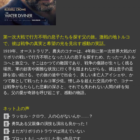
第一次大戦で行方不明の息子たちを探す父の旅。激戦の地トルコ
で、彼は戦争の真実と希望の光を見出す感動の実話。
1919年、オーストラリア。農夫のコナーは、4年前に第一次世界大戦のガ
リポリの戦いで行方不明となった3人の息子を探すため、たった一人トル
コへと旅立つ。そこはかつての敵国であり、戦争の傷跡が生々しく残る
場所。軍の妨害や困難な状況に行く手を阻まれながらも、彼は息子の足
跡を追い続ける。その旅の途中で出会う、美しい未亡人アイシェや、か
つて敵として戦ったトルコ軍少佐。憎しみを超えた交流の中で、コナー
は戦争がもたらした悲劇の深さと、それでも失われない人間の絆を知
る。父の愛が奇跡を呼び起こす、感動の物語。
ネット上の声
ラッセル・クロウ、人の心がないんか……？
勇気ある父親像の演技も演出も良かった！
まだガリポリのトラウマは消えていない
プロットもしっかりした良い作品です