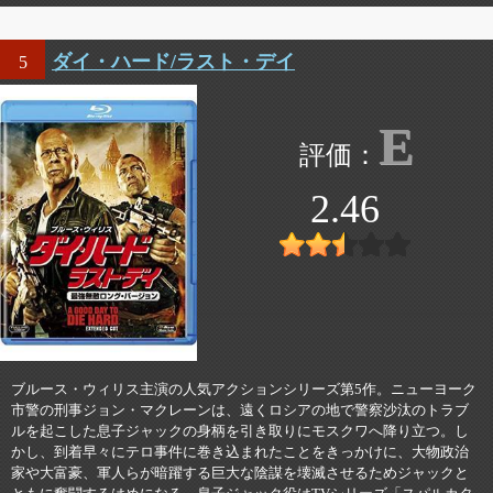
ダイ・ハード/ラスト・デイ
5
E
2.46
ブルース・ウィリス主演の人気アクションシリーズ第5作。ニューヨーク
市警の刑事ジョン・マクレーンは、遠くロシアの地で警察沙汰のトラブ
ルを起こした息子ジャックの身柄を引き取りにモスクワへ降り立つ。し
かし、到着早々にテロ事件に巻き込まれたことをきっかけに、大物政治
家や大富豪、軍人らが暗躍する巨大な陰謀を壊滅させるためジャックと