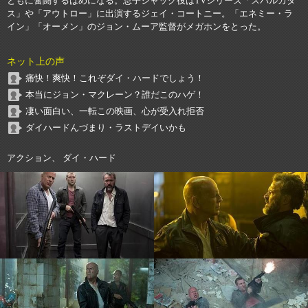
ともに奮闘するはめになる。息子ジャック役はTVシリーズ「スパルカタ
ス」や「アウトロー」に出演するジェイ・コートニー。「エネミー・ラ
イン」「オーメン」のジョン・ムーア監督がメガホンをとった。
ネット上の声
痛快！爽快！これぞダイ・ハードでしょう！
本当にジョン・マクレーン？誰だこのハゲ！
凄い面白い、一転この映画、心が受入れ拒否
ダイハードんづまり・ラストデイいかも
アクション、 ダイ・ハード