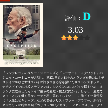
D
3.03
「シンデレラ」のリリー・ジェームズと「スーサイド・スクワッド」の
ジェイ・コートニーが共演し、第2次世界大戦中のオランダを舞台にナチ
スドイツ将校と女性スパイの許されざる恋を描いたサスペンスドラマ。
ナチスドイツの将校ステファンはレジスタンスのスパイを探すため、オ
ランダに亡命した元ドイツ皇帝の屋敷へ捜査に向かう。しかし、屋敷で
メイドとして働く美女ミーケと恋に落ちてしまい……。元ドイツ皇帝役
に「人生はビギナーズ」などの名優クリストファー・プラマー。新宿シ
ネマカリテの特集企画「カリコレ2017／カリテ・ファンタスティック！