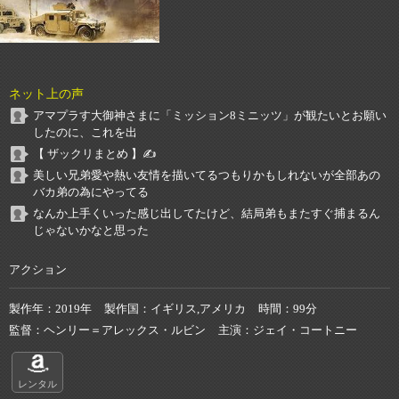
ネット上の声
アマプラす大御神さまに「ミッション8ミニッツ」が観たいとお願い
したのに、これを出
【 ザックリまとめ 】✍️
美しい兄弟愛や熱い友情を描いてるつもりかもしれないが全部あの
バカ弟の為にやってる
なんか上手くいった感じ出してたけど、結局弟もまたすぐ捕まるん
じゃないかなと思った
アクション
製作年
2019年
製作国
イギリス,アメリカ
時間
99分
監督
ヘンリー＝アレックス・ルビン
主演
ジェイ・コートニー
レンタル