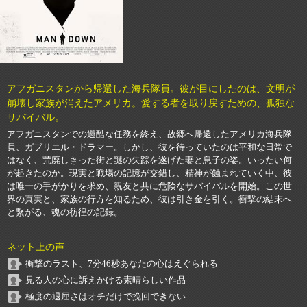
アフガニスタンから帰還した海兵隊員。彼が目にしたのは、文明が
崩壊し家族が消えたアメリカ。愛する者を取り戻すための、孤独な
サバイバル。
アフガニスタンでの過酷な任務を終え、故郷へ帰還したアメリカ海兵隊
員、ガブリエル・ドラマー。しかし、彼を待っていたのは平和な日常で
はなく、荒廃しきった街と謎の失踪を遂げた妻と息子の姿。いったい何
が起きたのか。現実と戦場の記憶が交錯し、精神が蝕まれていく中、彼
は唯一の手がかりを求め、親友と共に危険なサバイバルを開始。この世
界の真実と、家族の行方を知るため、彼は引き金を引く。衝撃の結末へ
と繋がる、魂の彷徨の記録。
ネット上の声
衝撃のラスト、7分46秒あなたの心はえぐられる
見る人の心に訴えかける素晴らしい作品
極度の退屈さはオチだけで挽回できない