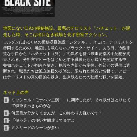
地図にないCIAの極秘施設。最悪のテロリスト「ハチェット」が脱
走した時、そこは出口なき戦場と化す密室アクション。
ヨルダンにあるCIAの極秘収容施設「シタデル」。そこは、テロリストを
尋問するための、地図にも載らないブラック・サイト。ある日、冷酷非
道な手口から「ハチェット（斧）」の異名を持つ最重要指名手配犯が拘
束される。分析官アビーをはじめとする職員たちが尋問を開始する中、
突如ハチェットが拘束を解き、施設を内部から掌握。外部との通信は遮
断され、職員たちは孤立無援の状態に。限られた武器と情報で、アビー
はテロリストの真の目的を暴き、生き残るための壮絶な戦いを開始。
ネット上の声
ミッシェル・モナハン主演！ に期待したが、それ以外はとりたて
て特筆すべきものがな
何度目か分かりませんが、この終わり方嫌いです！
「役不足」の使い方間違えてますよ
ミスリードのシーンが多い