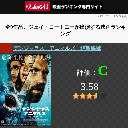
スポンサーリンクあり
全9作品。ジェイ・コートニーが出演する映画ランキ
ング
デンジャラス・アニマルズ 絶望海域
1
C
3.58