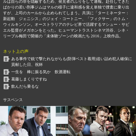
ルは自らの罪を隠蔽するため、発見者のふりをして通報。赴任してきた
ばかりの若い刑事ジムはマルの様子に違和感を覚え単独で捜査に乗り出
すが、上司のカールから止められてしまう。共演に「ターミネーター：
新起動 ジェニシス」のジェイ・コートニー、「フィクサー」のトム・
ウィルキンソン。オーストラリアのテレビ界で活躍するマシュー・サビ
エル監督がメガホンをとった。ヒューマントラストシネマ渋谷、シネ・
リーブル梅田で開催の「未体験ゾーンの映画たち 2016」上映作品。
ネット上の声
ある事件で銃で撃たれながらも(防弾ベスト着用)追い詰め犯人確保に
貢献した日、祝杯
一生を 棒に振る気か 飲酒運転
葛藤しまくりですね
飲んだら乗るな
サスペンス