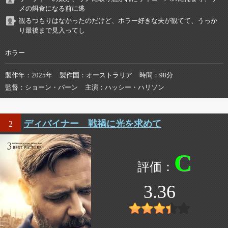
メの餌食になる前に逃
観るつもりはなかったのだけど、ホラー好きな夫が観てて、うっか
り最後まで見入ってし
ホラー
製作年
2025年
製作国
オーストラリア
時間
98分
監督
ショーン・バーン
主演
ハッシー・ハリソン
ディバイナー 戦禍に光を求めて
2
C
3.36