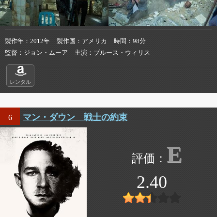
製作年
2012年
製作国
アメリカ
時間
98分
監督
ジョン・ムーア
主演
ブルース・ウィリス
レンタル
マン・ダウン 戦士の約束
6
E
2.40