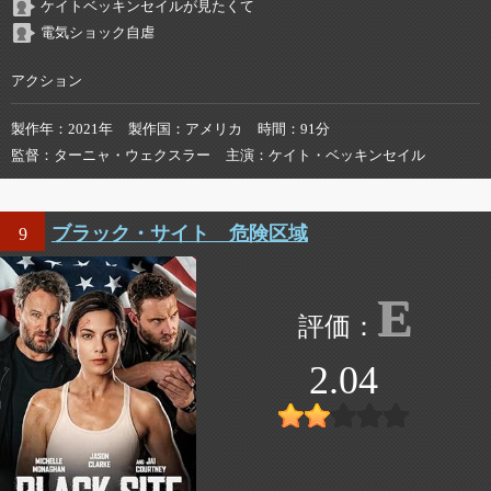
ケイトベッキンセイルが見たくて
電気ショック自虐
アクション
製作年
2021年
製作国
アメリカ
時間
91分
監督
ターニャ・ウェクスラー
主演
ケイト・ベッキンセイル
ブラック・サイト 危険区域
9
E
2.04