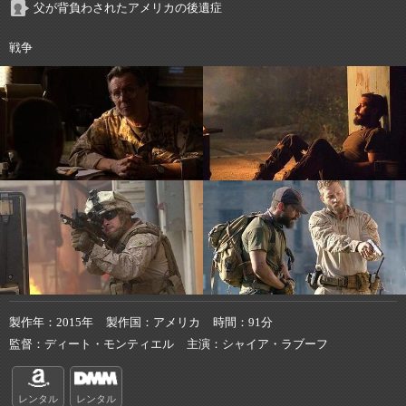
父が背負わされたアメリカの後遺症
戦争
製作年
2015年
製作国
アメリカ
時間
91分
監督
ディート・モンティエル
主演
シャイア・ラブーフ
レンタル
レンタル