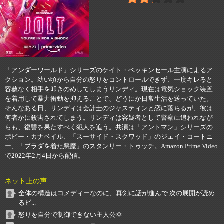
「アンダーワールド」シリーズのケイト・ベッキンセール主演によるア
クション。幼い頃から自分の怒りをコントロールできず、一度キレると
容赦なく相手を叩きのめしてしまうリンディ。現在は電気ショック装置
を着用して暴力衝動を抑えることで、どうにか日常生活を送っていた。
そんなある日、リンディは会計士のジャスティンと恋に落ちるが、彼は
何者かに殺害されてしまう。リンディは容疑者として警察に追われなが
らも、復讐を果たすべく犯人を追う。共演は「アントマン」シリーズの
ボビー・カナベイル、「スーサイド・スクワッド」のジェイ・コートニ
ー、「プラダを着た悪魔」のスタンリー・トゥッチ。Amazon Prime Video
で2022年2月4日から配信。
ネット上の声
全体の構造はコメディーなのに、真剣に話が進んで 次の展開が読め
るビ...
怒りを自分で制御できない主人公💢