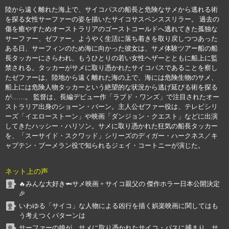
陸から遠く離れた海上で、サイコパスの船長と危険なサメから逃れる術
を探る女性サーファーの姿を描いたサイコサスペンススリラー。 過去の
傷を癒やすためオーストラリアのゴーストコールドへ逃れてきた孤独な
サーファー、ゼファー。ようやく生活に落ち着きを取り戻しつつあった
ある日、サーフィンのため海に向かった彼女は、サメ体験ツアー船の船
長タッカーにさらわれ、もうひとりの若い女性ヘザーとともに船上に監
禁される。タッカーがサメに取り憑かれたサイコパスであることを察し
たゼファーは、陸地から遠く離れた海の上で、海には危険生物のサメ、
船上には危険人物タッカーという絶望的な状況から逃げ延びる術を探る
が……。 監督は、長編デビュー作「ラブド・ワンズ」で注目されたオー
ストラリア出身のショーン・バーン。主人公ゼファー役は、テレビシリ
ーズ「イエローストーン」や映画「ダンジョン・クエスト」などに出演
してきたハッシー・ハリソン。サメに取り憑かれた狂気の船長タッカー
を、「スーサイド・スクワッド」シリーズのディガー・ハークネス／キ
ャプテン・ブーメラン役で知られるジェイ・コートニーが演じた。
ネット上の声
🔥みんな大好き🦈サメ映画 + サイコ親父の 傑作ホラー日本公開決定
🎉
いわゆる「サイコ」な人物による凶行を描く娯楽映画に関してはも
う考えつくパターンは
サーファーの娘が、サメに取り憑かれたサイコ・パスに捕まり、サ