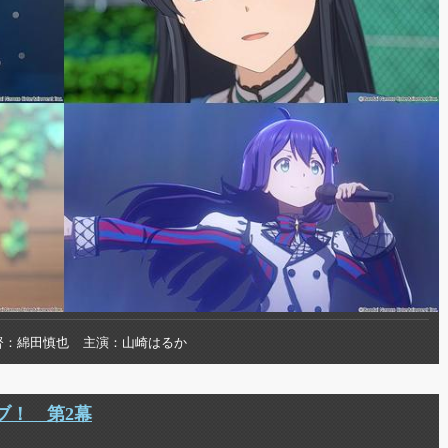
督
綿田慎也
主演
山崎はるか
ブ！ 第2幕