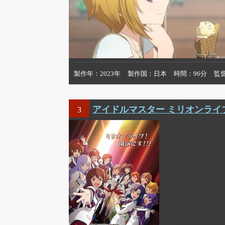
製作年
2023年
製作国
日本
時間
96分
監
アイドルマスター ミリオンライ
3