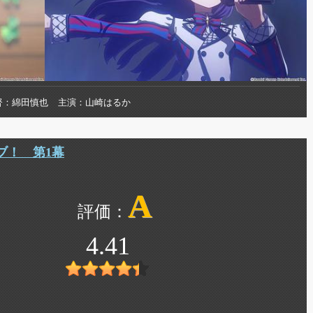
督
綿田慎也
主演
山崎はるか
ブ！ 第1幕
A
4.41