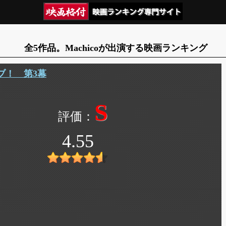
全5作品。Machicoが出演する映画ランキング
ブ！ 第3幕
S
4.55