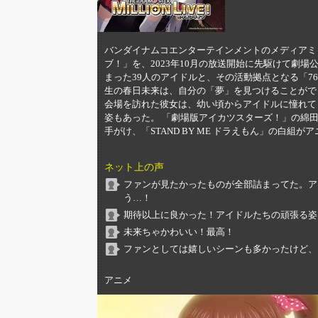
バンダイナムコエンターテインメントのメディアミ
ブ！」を、2023年10月の放送開始に先駆けて劇場
まった39人のアイドルと、その活動拠点となる「7
生の春日未来は、自分の「夢」を見つけることができず
会場を訪れた彼女は、幼い頃からアイドルに憧れて
姿もあった。 「劇場版アイカツスターズ！」の綿
手がけ、「STAND BY ME ドラえもん」の白組
ネット上の声
ファンが見たかったものが全部詰まってた。ア
う…！
期待以上に良かった！アイドルたちの頑張る姿
未来ちゃかわいい！最高！
ファンとしては嬉しいシーンも多かったけど、
アニメ