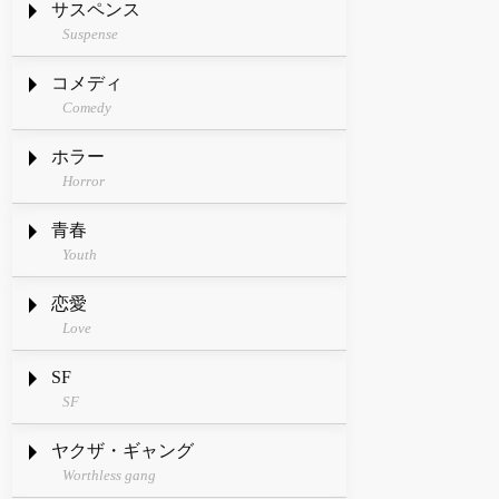
サスペンス
Suspense
コメディ
Comedy
ホラー
Horror
青春
Youth
恋愛
Love
SF
SF
ヤクザ・ギャング
Worthless gang