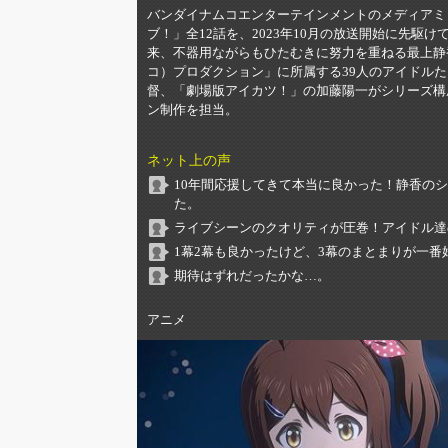
バンダイナムコエンターテインメントのメディアミ
ブ！」全12話を、2023年10月の放送開始に先駆
来、不器用ながらもひたむきに努力を重ねる最上静
コ）プロダクション」に所属する39人のアイドル
督、「劇場版アイカツ！」の加藤陽一がシリーズ構成・
ン制作を担当。
ネット上の声
10年間応援してきて本当に良かった！静香の
た。
ライブシーンのクオリティが圧巻！アイドル達
1幕2幕も良かったけど、3幕のまとまりが一
期待はずれだったかな…。
アニメ