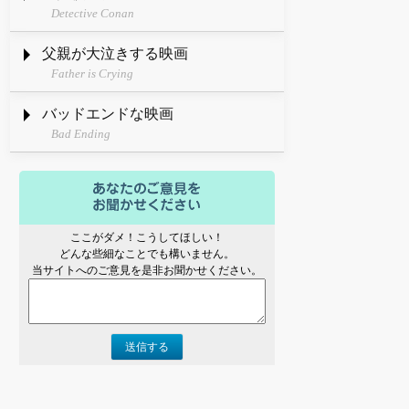
Detective Conan
父親が大泣きする映画
Father is Crying
バッドエンドな映画
Bad Ending
ここがダメ！こうしてほしい！
どんな些細なことでも構いません。
当サイトへのご意見を是非お聞かせください。
送信する