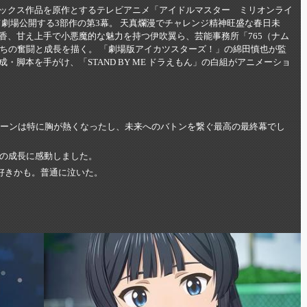
ックス作品を原作とするテレビアニメ「アイドルマスター ミリオンライ
けて劇場公開する3部作の第3幕。 天真爛漫でチャレンジ精神旺盛な春日未
香、甘え上手で小悪魔的な魅力を持つ伊吹翼ら、芸能事務所「765（ナム
たちの奮闘と成長を描く。 「劇場版アイカツスターズ！」の綿田慎也が監
脚本を手がけ、「STAND BY ME ドラえもん」の白組がアニメーショ
シーンは特に胸が熱くなったし、未来へのバトンを繋ぐ最高の最終幕でし
の成長に感動しました。
番好きかも。普通に泣いた。