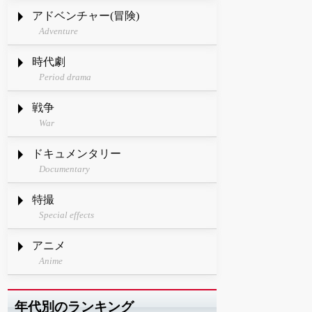
アドベンチャー(冒険)
Adventure
時代劇
Period drama
戦争
War
ドキュメンタリー
Documentary
特撮
Special effects
アニメ
Anime
年代別のランキング