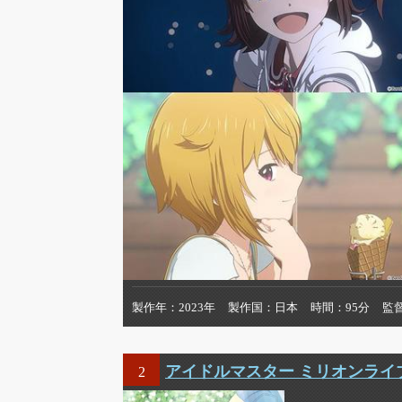
製作年
2023年
製作国
日本
時間
95分
監
アイドルマスター ミリオンライ
2