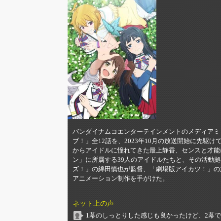
バンダイナムコエンターテインメントのメディアミ
ブ！」全12話を、2023年10月の放送開始に先駆
からアイドルに憧れてきた最上静香、センスと才能
ン」に所属する39人のアイドルたちと、その活動拠
ズ！」の綿田慎也が監督、「劇場版アイカツ！」の加藤
アニメーション制作を手がけた。
ネット上の声
1幕のしっとりした感じも良かったけど、2幕