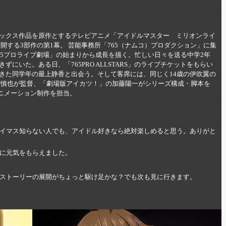
ックス作品を原作とするテレビアニメ「アイドルマスター ミリオンライ
公開する3部作の第1幕。 芸能事務所「765（ナムコ）プロダクション」に集
65プロライブ劇場」の始まりから成長を描く。忙しい日々を送る中学2年
にいた。ある日、「765PRO ALLSTARS」のライブチケットをもらい
きた同学年の最上静香と出会う。そして客席には、同じく14歳の伊吹翼の
田慎也が監督、「劇場版アイカツ！」の加藤陽一がシリーズ構成・脚本を
がアニメーション制作を担当。
イマス知らない人でも、アイドル好きなら絶対楽しめると思う。ありがと
に元気をもらえました。
ストーリーの展開がちょっと駆け足かな？でも次も見に行きます。