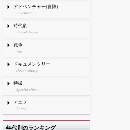
アドベンチャー(冒険)
Adventure
時代劇
Period drama
戦争
War
ドキュメンタリー
Documentary
特撮
Special effects
アニメ
Anime
年代別のランキング