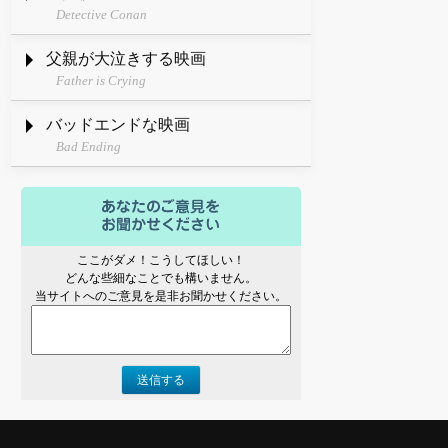
Detective Conan
父親が大泣きする映画
Father is Crying
バッドエンドな映画
Bad Ending
ここがダメ！こうしてほしい！
どんな些細なことでも構いません。
当サイトへのご意見を是非お聞かせください。
送信する