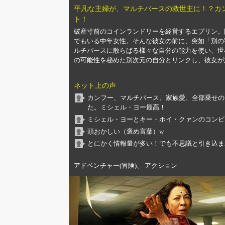
平凡な主婦が、マルチバースの救世主に！？カ
ト！
破産寸前のコインランドリーを経営するエブリン。
でもいる中年女性。そんな彼女の前に、突如「別の
ルチバースに散らばる様々な自分の能力を使い、世
の可能性を秘めた別次元の自分とリンクし、彼女が
ネット上の声
カンフー、マルチバース、家族愛、全部乗せの
た。ミシェル・ヨー最高！
ミシェル・ヨーとキー・ホイ・クァンのコンビ
頭おかしい（褒め言葉）w
とにかく情報量が多い！でも不思議と引き込ま
アドベンチャー(冒険)、 アクション