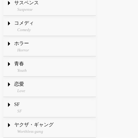
サスペンス
Suspense
コメディ
Comedy
ホラー
Horror
青春
Youth
恋愛
Love
SF
SF
ヤクザ・ギャング
Worthless gang