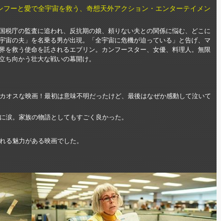
ンフーと愛で全宇宙を救う、奇想天外アクション・エンターテイメン
国税庁の監査に追われ、反抗期の娘、頼りない夫との関係に悩む、どこに
宇宙の夫」を名乗る男が出現。「全宇宙に危機が迫っている」と告げ、マ
界を救う使命を託されるエブリン。カンフースター、女優、料理人。無限
立ち向かう壮大な戦いの幕開け。
カオスな映画！最初は意味不明だったけど、最後はなぜか感動して泣いて
に涙。家族の物語としてもすごく良かった。
れる魅力がある映画でした。