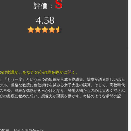
S
4.58
つの物語が、あなたの心の扉を静かに開く。
」「もう一度」という三つの短編から成る物語集。親友が語る新しい恋人
デル。厳格な教授に色仕掛けを試みる女子大生の誤算。そして、高校時代
の再会。些細な偶然がきっかけとなり、登場人物たちの心は大きく揺さぶ
心の奥底に秘めた想い。想像力が現実を動かす、奇跡のような瞬間の記
の短編、どれも面白かった。