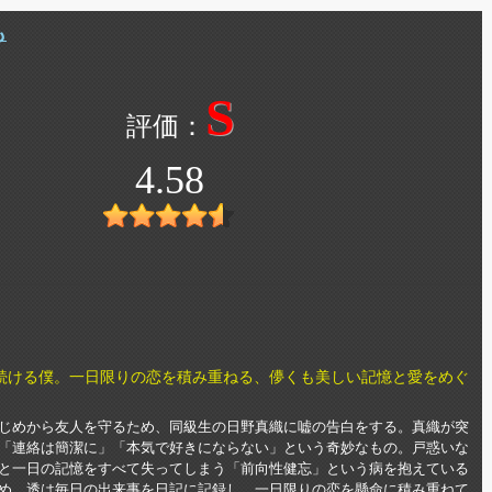
も
S
4.58
続ける僕。一日限りの恋を積み重ねる、儚くも美しい記憶と愛をめぐ
じめから友人を守るため、同級生の日野真織に嘘の告白をする。真織が突
「連絡は簡潔に」「本気で好きにならない」という奇妙なもの。戸惑いな
と一日の記憶をすべて失ってしまう「前向性健忘」という病を抱えている
め、透は毎日の出来事を日記に記録し、一日限りの恋を懸命に積み重ねて