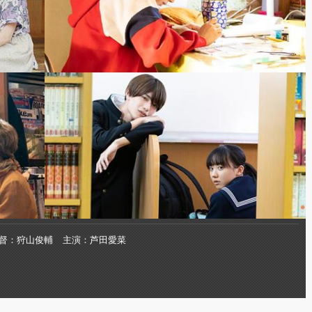
督
狩山俊輔
主演
芦田愛菜