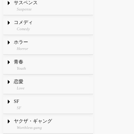
サスペンス
Suspense
コメディ
Comedy
ホラー
Horror
青春
Youth
恋愛
Love
SF
SF
ヤクザ・ギャング
Worthless gang