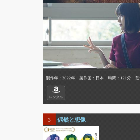
製作年
2022年
製作国
日本
時間
121分
監
レンタル
偶然と想像
3