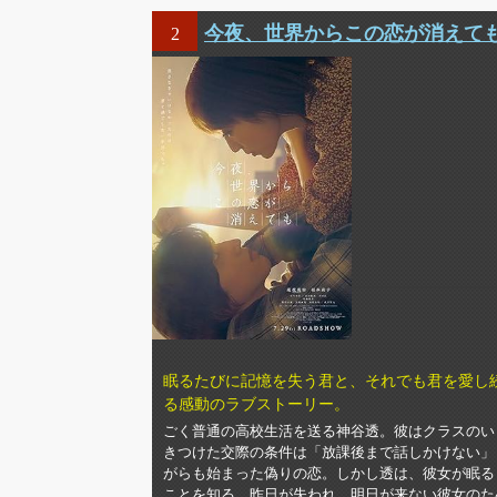
今夜、世界からこの恋が消えて
2
眠るたびに記憶を失う君と、それでも君を愛し
る感動のラブストーリー。
ごく普通の高校生活を送る神谷透。彼はクラスのい
きつけた交際の条件は「放課後まで話しかけない」
がらも始まった偽りの恋。しかし透は、彼女が眠る
ことを知る。昨日が失われ、明日が来ない彼女のた