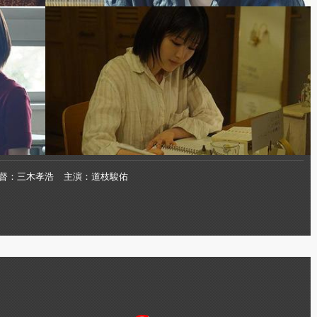
督
三木孝浩
主演
道枝駿佑