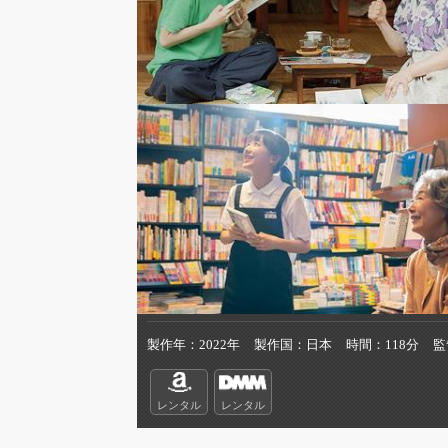
製作年
2022年
製作国
日本
時間
118分
監
レンタル
レンタル