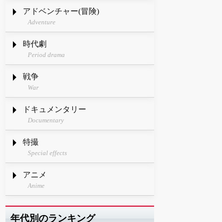
アドベンチャー(冒険)
Adventure
時代劇
Period drama
戦争
War
ドキュメンタリー
Documentary
特撮
Special effects
アニメ
Anime
年代別のランキング