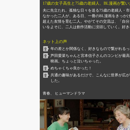
17歳の女子高生と75歳の老婦人、BL漫画が繋
夫に先立たれ、孤独な日々を送る75歳の老婦人・
なかった二人が、ある日、一冊のBL漫画をきっか
超えた友情を育む二人。やがてその交流は、「自分
いをよそに、二人は創作活動に没頭していく。好き
ネット上の声
年の差とか関係なく、好きなもので繋がれるっ
芦田愛菜ちゃんと宮本信子さんのコンビが最高
映画。ちょっと泣いちゃった。
めちゃくちゃ良かった！
共通の趣味があるだけで、こんなに世界が広が
した。
青春、 ヒューマンドラマ