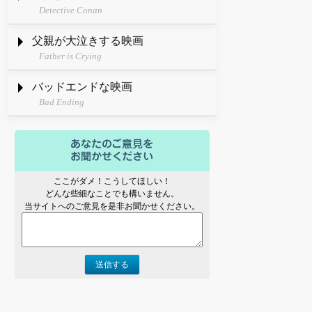
Detective Conan
父親が大泣きする映画
Father is Crying
バッドエンドな映画
Bad Ending
ここがダメ！こうしてほしい！
どんな些細なことでも構いません。
当サイトへのご意見を是非お聞かせください。
送信する