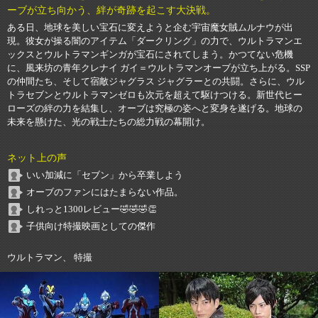
ーブが立ち向かう、絆が奇跡を起こす大決戦。
ある日、地球を美しい宝石に変えようと企む宇宙魔女賊ムルナウが出
現。彼女が操る闇のアイテム「ダークリング」の力で、ウルトラマンエ
ックスとウルトラマンギンガが宝石にされてしまう。かつてない危機
に、風来坊の青年クレナイ ガイ＝ウルトラマンオーブが立ち上がる。SSP
の仲間たち、そして宿敵ジャグラス ジャグラーとの共闘。さらに、ウル
トラセブンとウルトラマンゼロも次元を超えて駆けつける。新世代ヒー
ローズの絆の力を結集し、オーブは究極の姿へと変身を遂げる。地球の
未来を懸けた、光の戦士たちの総力戦の幕開け。
ネット上の声
いい加減に「セブン」から卒業しよう
オーブのファンにはたまらない作品。
しれっと1300レビュー🤣🤣🤣👏
子供向け特撮映画としての傑作
ウルトラマン、 特撮