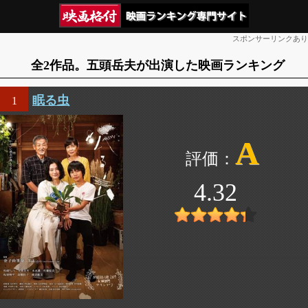
スポンサーリンクあり
全2作品。五頭岳夫が出演した映画ランキング
眠る虫
1
A
4.32