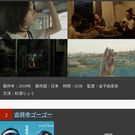
製作年
2019年
製作国
日本
時間
62分
監督
金子由里奈
主演
松浦りょう
吉祥寺ゴーゴー
2