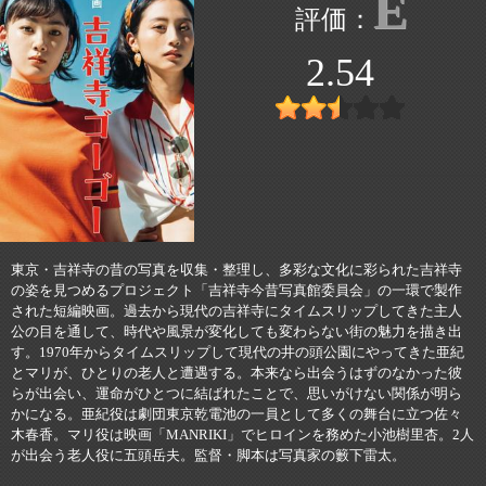
E
2.54
東京・吉祥寺の昔の写真を収集・整理し、多彩な文化に彩られた吉祥寺
の姿を見つめるプロジェクト「吉祥寺今昔写真館委員会」の一環で製作
された短編映画。過去から現代の吉祥寺にタイムスリップしてきた主人
公の目を通して、時代や風景が変化しても変わらない街の魅力を描き出
す。1970年からタイムスリップして現代の井の頭公園にやってきた亜紀
とマリが、ひとりの老人と遭遇する。本来なら出会うはずのなかった彼
らが出会い、運命がひとつに結ばれたことで、思いがけない関係が明ら
かになる。亜紀役は劇団東京乾電池の一員として多くの舞台に立つ佐々
木春香。マリ役は映画「MANRIKI」でヒロインを務めた小池樹里杏。2人
が出会う老人役に五頭岳夫。監督・脚本は写真家の籔下雷太。