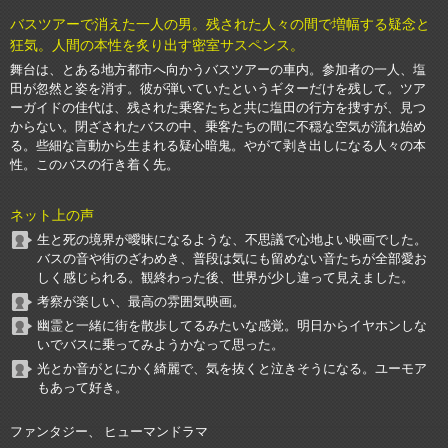
バスツアーで消えた一人の男。残された人々の間で増幅する疑念と
狂気。人間の本性を炙り出す密室サスペンス。
舞台は、とある地方都市へ向かうバスツアーの車内。参加者の一人、塩
田が忽然と姿を消す。彼が弾いていたというギターだけを残して。ツア
ーガイドの佳代は、残された乗客たちと共に塩田の行方を捜すが、見つ
からない。閉ざされたバスの中、乗客たちの間に不穏な空気が流れ始め
る。些細な言動から生まれる疑心暗鬼。やがて剥き出しになる人々の本
性。このバスの行き着く先。
ネット上の声
生と死の境界が曖昧になるような、不思議で心地よい映画でした。
バスの音や街のざわめき、普段は気にも留めない音たちが全部愛お
しく感じられる。観終わった後、世界が少し違って見えました。
考察が楽しい、最高の雰囲気映画。
幽霊と一緒に街を散歩してるみたいな感覚。明日からイヤホンしな
いでバスに乗ってみようかなって思った。
光とか音がとにかく綺麗で、気を抜くと泣きそうになる。ユーモア
もあって好き。
ファンタジー、 ヒューマンドラマ