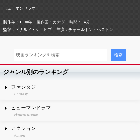
ヒューマンドラマ
製作年
1990年
製作国
カナダ
時間
94分
監督
ドナルド・シェビブ
主演
チャールトン・ヘストン
ジャンル別のランキング
ファンタジー
Fantasy
ヒューマンドラマ
Human drama
アクション
Action