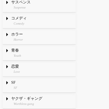
サスペンス
Suspense
コメディ
Comedy
ホラー
Horror
青春
Youth
恋愛
Love
SF
SF
ヤクザ・ギャング
Worthless gang