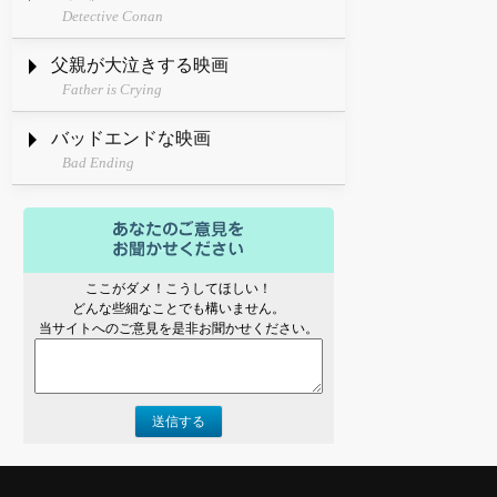
Detective Conan
父親が大泣きする映画
Father is Crying
バッドエンドな映画
Bad Ending
ここがダメ！こうしてほしい！
どんな些細なことでも構いません。
当サイトへのご意見を是非お聞かせください。
送信する