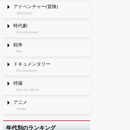
アドベンチャー(冒険)
Adventure
時代劇
Period drama
戦争
War
ドキュメンタリー
Documentary
特撮
Special effects
アニメ
Anime
年代別のランキング