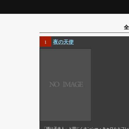
全
夜の天使
1
「踊り子夫人」と同じくナンシー・キャロルとフレ