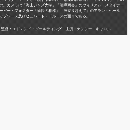
の。カメラは「海上ジャズ大学」「喧嘩商会」のウィリアム・スタイナー
ービー・フォスター「愉快の相棒」「波乗り越えて」のアラン・ヘール
ップワース及びヒュバート・ドルースの面々である。
監督
エドマンド・グールディング
主演
ナンシー・キャロル