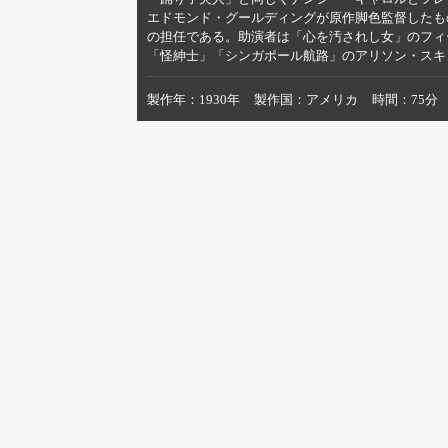
エドモンド・グールディングが原作脚色監督したも
の担任である。助演者は「心を汚されし女」のフィ
「怪紳士」「シンガポール航路」のアリソン・スキ
製作年
1930年
製作国
アメリカ
時間
75分