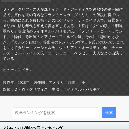
Ｄ・Ｗ・グリフィス氏がユナイテッド・アーティスツ復帰後の第一回作
品で、原作を彼の有名なフランチェスカ・ダ・リミニの伝説に得てい
る。映画にこれを移し植えたのはゲリット・Ｊ・ロイド氏で、背景をア
メリカに移し年代も変えて書き直してある。主役は「女性の敵」「明眸
罪あり」等出演のライオネル・バリモア氏、「メアリー・ゴー・ラウン
ド」「降伏」等出演のメアリー・フィルビン嬢、それに「恋のかけひ
き」「カルメン(1927)」等出演のドン・アルヴァラド氏との3人で、これ
を助けてタリー・マーシャル氏、ウィリアム・オースティン氏、チャー
ルズ・ヒル・メイルズ氏、ユージェニー・ベッセラー夫人などが出演し
ている。
ヒューマンドラマ
製作年
1928年
製作国
アメリカ
時間
---分
監督
Ｄ・Ｗ・グリフィス
主演
ライオネル・バリモア
ジャンル別のランキング