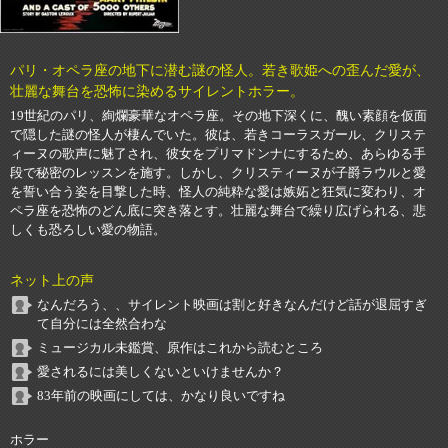
パリ・オペラ座の地下に潜む謎の怪人。若き歌姫への歪んだ愛が、
壮麗な舞台を恐怖に染めるサイレントホラー。
19世紀のパリ、絢爛豪華なオペラ座。その地下深くに、醜い素顔を仮面
で隠した謎の怪人が棲んでいた。彼は、若きコーラスガール、クリステ
ィーヌの歌声に魅了され、彼女をプリマドンナにするため、あらゆる手
段で秘密のレッスンを施す。しかし、クリスティーヌが子爵ラウルと愛
を誓い合う姿を目撃した時、怪人の純粋な愛は嫉妬と狂気に変わり、オ
ペラ座を恐怖のどん底に突き落とす。壮麗な舞台で繰り広げられる、悲
しくも恐ろしい愛の物語。
ネット上の声
なんだろう、、サイレント映画は割と好きなんだけど話が退屈すぎ
て自分には全然合わな
ミュージカル未鑑賞、原作はこれから読むところ
愛されるには美しくないといけませんか？
83年前の映画にしては、かなり良いですね
ホラー