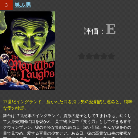
笑ふ男
3
E
17世紀イングランド、裂かれた口を持つ男の悲劇的な運命と、純粋
な愛の物語。
舞台は17世紀末のイングランド。貴族の息子として生まれるも、幼くし
て人身売買団に口を裂かれ、見世物小屋で「笑う男」として生きる青年
グウィンプレン。彼の奇怪な笑顔の裏には、深い苦悩。そんな彼を心の
目で見つめ、愛する盲目の少女デア。ある日、彼の高貴な出生の秘密が