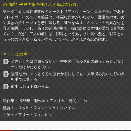
の伯爵と平民の娘の許されざる恋の行方。
第一次世界大戦勃発前夜のオーストリア・ウィーン。皇帝の側近である
プレイボーイのニッキ伯爵は、裕福な許嫁がいながら、遊園地のオルガ
ン弾きの娘ミッツィと恋に落ちる。身分を偽り、ミッツィの純真な心を
弄ぶ伯爵。しかし、偽りの関係の中で、彼は次第に本物の愛情に目覚め
ていく。だが、二人の前には、階級というあまりに高い壁と、戦争とい
う時代の大きなうねりが立ちはだかる。許されざる恋の結末。
ネット上の声
全体としては面白くないが、中盤の「モルグ街の殺人」みたいなシ
ーンだけやたらと良い
強引な男にぐっとくるのはわかるにしても、大泉滉みたいな顔の男
相手では萎える
前半はシュトロハイム
製作年
1923年
製作国
アメリカ
時間
---分
監督
エリッヒ・フォン・シュトロハイム
主演
メアリー・フィルビン