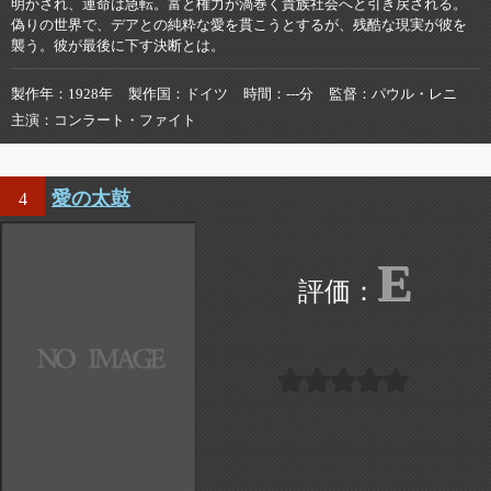
明かされ、運命は急転。富と権力が渦巻く貴族社会へと引き戻される。
偽りの世界で、デアとの純粋な愛を貫こうとするが、残酷な現実が彼を
襲う。彼が最後に下す決断とは。
製作年
1928年
製作国
ドイツ
時間
---分
監督
パウル・レニ
主演
コンラート・ファイト
愛の太鼓
4
E