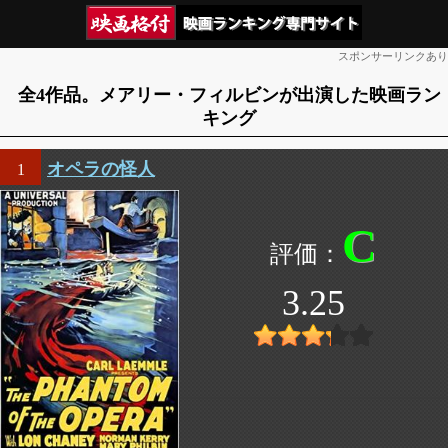
スポンサーリンクあり
全4作品。メアリー・フィルビンが出演した映画ラン
キング
オペラの怪人
1
C
3.25