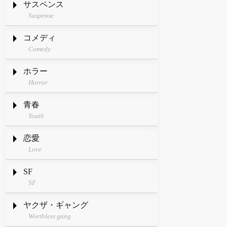
サスペンス
Suspense
コメディ
Comedy
ホラー
Horror
青春
Youth
恋愛
Love
SF
SF
ヤクザ・ギャング
Worthless gang