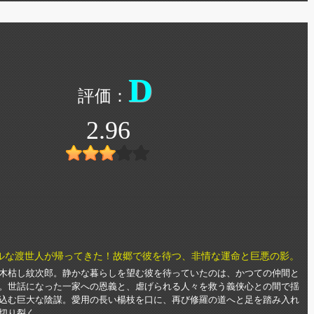
D
2.96
ルな渡世人が帰ってきた！故郷で彼を待つ、非情な運命と巨悪の影。
木枯し紋次郎。静かな暮らしを望む彼を待っていたのは、かつての仲間と
。世話になった一家への恩義と、虐げられる人々を救う義侠心との間で揺
込む巨大な陰謀。愛用の長い楊枝を口に、再び修羅の道へと足を踏み入れ
切り裂く。