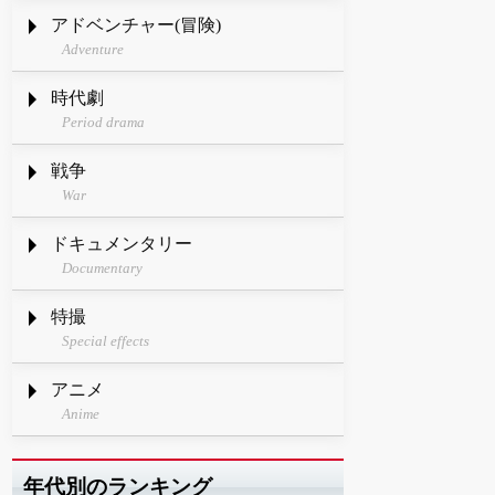
アドベンチャー(冒険)
Adventure
時代劇
Period drama
戦争
War
ドキュメンタリー
Documentary
特撮
Special effects
アニメ
Anime
年代別のランキング