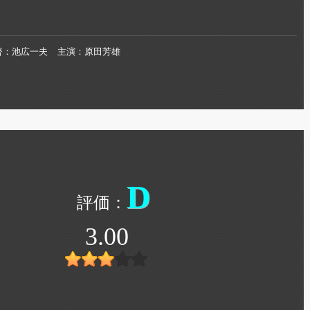
督
池広一夫
主演
原田芳雄
D
3.00