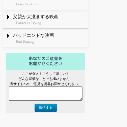
Detective Conan
父親が大泣きする映画
Father is Crying
バッドエンドな映画
Bad Ending
ここがダメ！こうしてほしい！
どんな些細なことでも構いません。
当サイトへのご意見を是非お聞かせください。
送信する