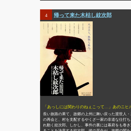
帰って来た木枯し紋次郎
4
「あっしには関わりのねぇこって…」あのニヒ
長い旅路の果て、故郷の上州に舞い戻った渡世人・
の再会と、村を支配するやくざ一家の非道な仕打ち
れ動く紋次郎。しかし、事件の裏には幕府をも巻き
ることを決意する紋次郎。彼の居合が、故郷の闇を