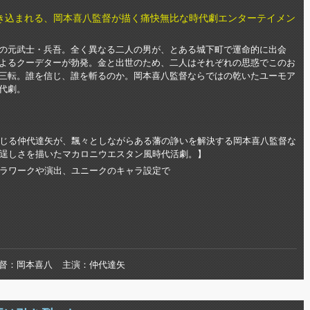
き込まれる、岡本喜八監督が描く痛快無比な時代劇エンターテイメン
の元武士・兵吾。全く異なる二人の男が、とある城下町で運命的に出会
よるクーデターが勃発。金と出世のため、二人はそれぞれの思惑でこのお
三転。誰を信じ、誰を斬るのか。岡本喜八監督ならではの乾いたユーモア
代劇。
じる仲代達矢が、飄々としながらある藩の諍いを解決する岡本喜八監督な
逞しさを描いたマカロニウエスタン風時代活劇。】
ラワークや演出、ユニークのキャラ設定で
督
岡本喜八
主演
仲代達矢