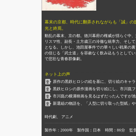
幕末の京都、時代に翻弄されながらも「誠」の
光と終焉。
動乱の幕末、京の都。徳川幕府の権威が揺らぐ中、
リスマ性、副長・土方歳三の冷徹な統率力、そして
となる。しかし、池田屋事件での華々しい戦果の裏
の信じる「武士道」を容赦なく飲み込もうとしてい
で悲壮な青春群像劇。
ネット上の声
原作の黒鉄ヒロシの絵を基に、切り絵のキャラ
黒鉄ヒロシの原作漫画を切り絵にし、市川崑フ
市川崑の横溝映画を見るはずだったんですが池
新選組の物語を、「人型に切り取った型紙」や
時代劇、 アニメ
製作年
2000年
製作国
日本
時間
86分
監