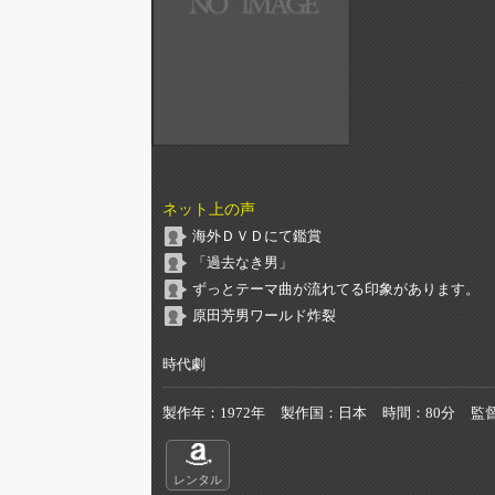
ネット上の声
海外ＤＶＤにて鑑賞
「過去なき男」
ずっとテーマ曲が流れてる印象があります。
原田芳男ワールド炸裂
時代劇
製作年
1972年
製作国
日本
時間
80分
監
レンタル