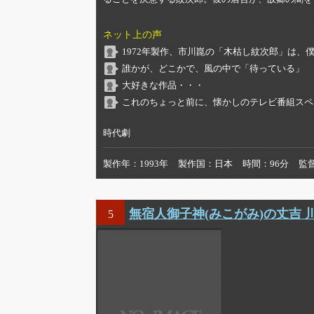
ネット上の声
1972年製作、市川崑の「木枯し紋次郎」は、
誰かが、どこかで、風の中で「待っている」
大好きな作品・・・
これのちょっと前に、懐かしのテレビ番組スペ
時代劇
製作年
1993年
製作国
日本
時間
96分
監
無宿人御子神(みこがみ)の丈吉
5