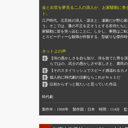
金と出世を夢見る二人の浪人が、お家騒動に巻
ト。
江戸時代。元百姓の浪人・源太と、凄腕だが野心家
う。そこでは、藩の不正を正そうとする若侍たちに
家騒動に首を突っ込むことに。しかし、事態は二転
とスピーディーな殺陣が炸裂する、型破りな傑作時
ネット上の声
【侍の愚かしさを自ら知り、侍を捨てた男を演
らではの、武士の愚かしさや哀しさと、農民の
【そのスタイリッシュでスピード感溢れるカメ
個人的に時代劇の活劇ならこれがＮｏ１だ
以前からずっと観たいと思っていた作品
時代劇
製作年
1968年
製作国
日本
時間
114分
監