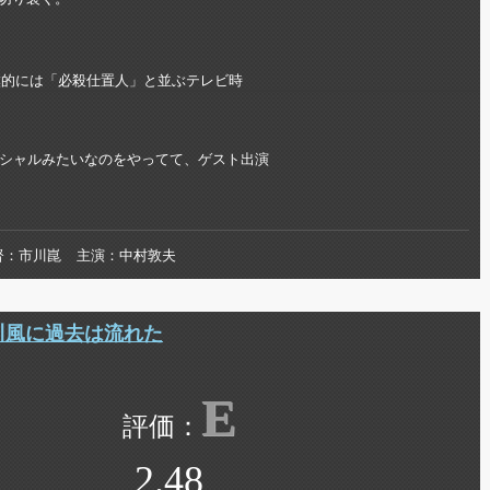
僕的には「必殺仕置人」と並ぶテレビ時
シャルみたいなのをやってて、ゲスト出演
督
市川崑
主演
中村敦夫
 川風に過去は流れた
E
2.48