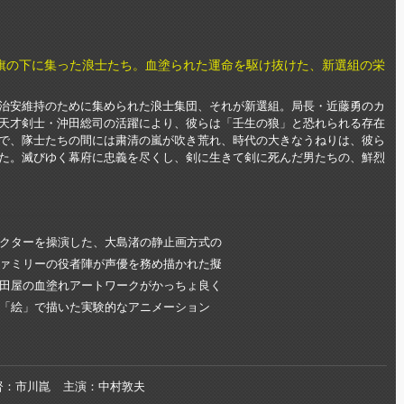
旗の下に集った浪士たち。血塗られた運命を駆け抜けた、新選組の栄
治安維持のために集められた浪士集団、それが新選組。局長・近藤勇のカ
天才剣士・沖田総司の活躍により、彼らは「壬生の狼」と恐れられる存在
で、隊士たちの間には粛清の嵐が吹き荒れ、時代の大きなうねりは、彼ら
た。滅びゆく幕府に忠義を尽くし、剣に生きて剣に死んだ男たちの、鮮烈
クターを操演した、大島渚の静止画方式の
ァミリーの役者陣が声優を務め描かれた擬
田屋の血塗れアートワークがかっちょ良く
「絵」で描いた実験的なアニメーション
督
市川崑
主演
中村敦夫