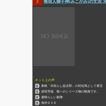
無宿人御子神(みこがみ)の丈吉 
2
ネット上の声
東映「木枯らし紋次郎」の対抗馬として東宝
原田芳雄、唯一のシリーズ物の映画です。
素晴らしい殺陣
海外ＤＶＤ