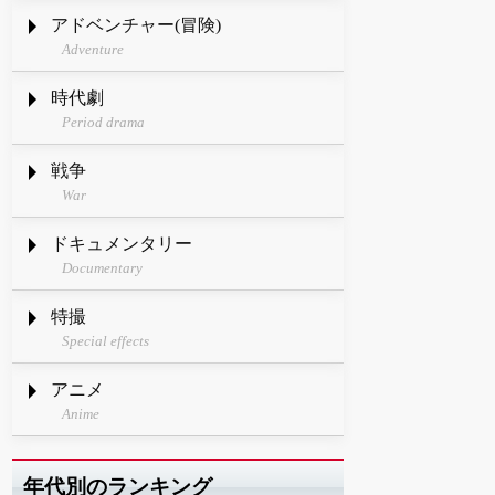
アドベンチャー(冒険)
Adventure
時代劇
Period drama
戦争
War
ドキュメンタリー
Documentary
特撮
Special effects
アニメ
Anime
年代別のランキング