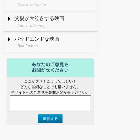
Detective Conan
父親が大泣きする映画
Father is Crying
バッドエンドな映画
Bad Ending
ここがダメ！こうしてほしい！
どんな些細なことでも構いません。
当サイトへのご意見を是非お聞かせください。
送信する