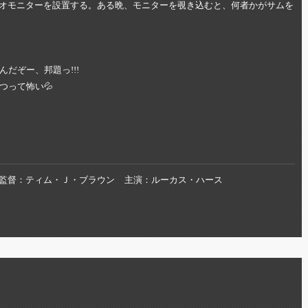
オモニターを設置する。ある晩、モニターを覗き込むと、何者かがサムを
だぞー、邦題っ!!!
つって怖い💦
監督
ティム・Ｊ・ブラウン
主演
ルーカス・ハース