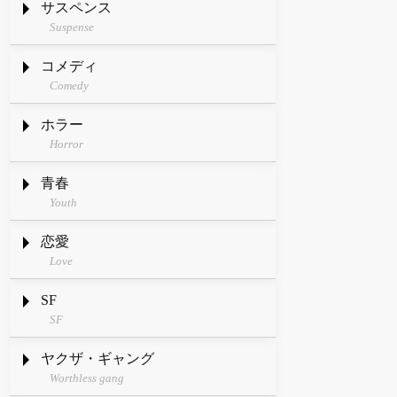
サスペンス
Suspense
コメディ
Comedy
ホラー
Horror
青春
Youth
恋愛
Love
SF
SF
ヤクザ・ギャング
Worthless gang