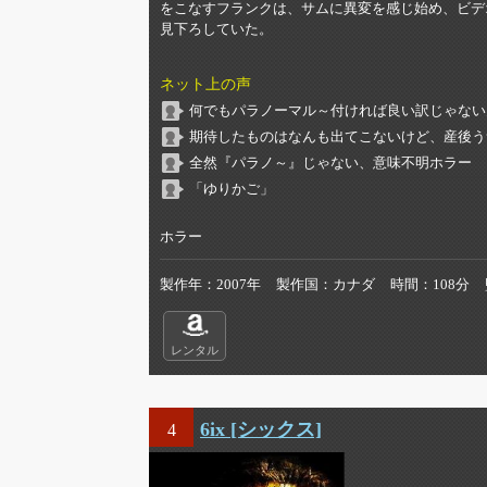
をこなすフランクは、サムに異変を感じ始め、ビデ
見下ろしていた。
ネット上の声
何でもパラノーマル～付ければ良い訳じゃないん
期待したものはなんも出てこないけど、産後う
全然『パラノ～』じゃない、意味不明ホラー
「ゆりかご」
ホラー
製作年
2007年
製作国
カナダ
時間
108分
レンタル
6ix [シックス]
4