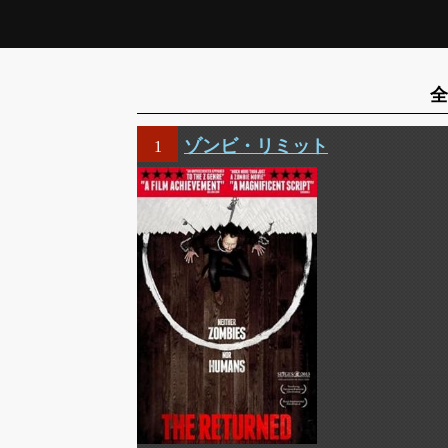
全
ゾンビ・リミット
1