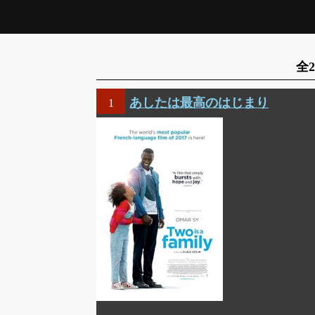
全
あしたは最高のはじまり
1