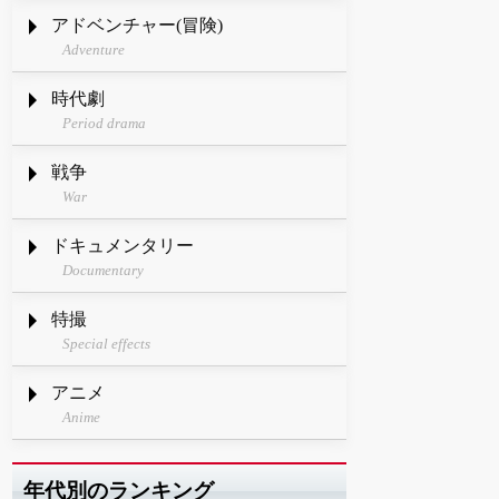
アドベンチャー(冒険)
Adventure
時代劇
Period drama
戦争
War
ドキュメンタリー
Documentary
特撮
Special effects
アニメ
Anime
年代別のランキング