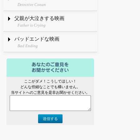
Detective Conan
父親が大泣きする映画
Father is Crying
バッドエンドな映画
Bad Ending
ここがダメ！こうしてほしい！
どんな些細なことでも構いません。
当サイトへのご意見を是非お聞かせください。
送信する