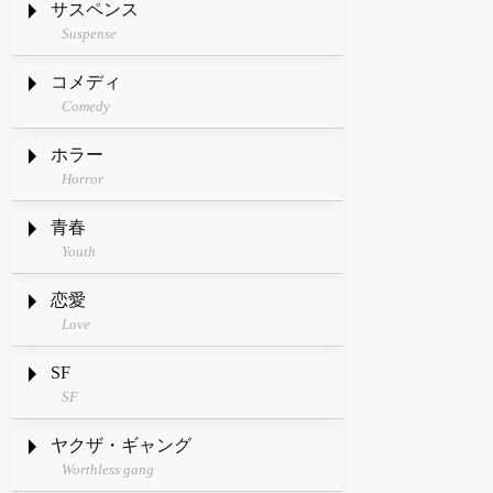
サスペンス
Suspense
コメディ
Comedy
ホラー
Horror
青春
Youth
恋愛
Love
SF
SF
ヤクザ・ギャング
Worthless gang