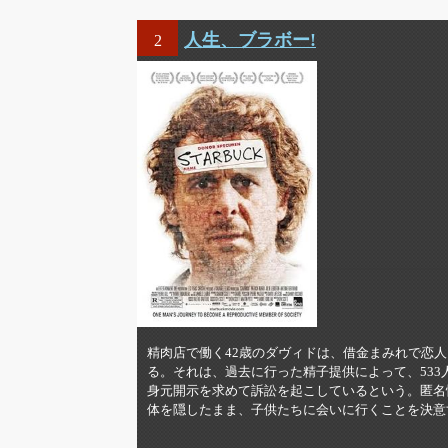
人生、ブラボー!
2
精肉店で働く42歳のダヴィドは、借金まみれで恋
る。それは、過去に行った精子提供によって、533
身元開示を求めて訴訟を起こしているという。匿名
体を隠したまま、子供たちに会いに行くことを決意