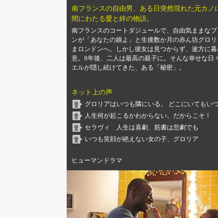
南フランスの自由男、ある日突然現れた元カノ
間にわたる愛と絆の物語。
南フランスのコートダジュールで、自由気ままなプ
ンが「あなたの娘よ」と生後数か月の赤ん坊グロリ
まロンドンへ。しかし彼女は見つからず、途方に暮
意。8年後、二人は最高の親子に。そんな幸せな日
エルが隠し続けてきた、ある「秘密」。
ネット上の声
グロリアはいつも隣にいる。 どこにいてもい
人生何が起こるかわからない。だからこそ！
セラヴィ 人生は喜劇、筋書は悲劇でも
いつも笑顔が絶えない女の子、グロリア
ヒューマンドラマ