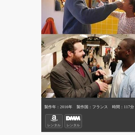
製作年
2016年
製作国
フランス
時間
117分
レンタル
レンタル