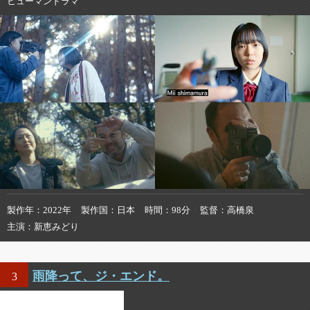
ヒューマンドラマ
製作年
2022年
製作国
日本
時間
98分
監督
高橋泉
主演
新恵みどり
雨降って、ジ・エンド。
3