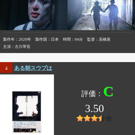
製作年
2020年
製作国
日本
時間
84分
監督
高橋泉
主演
古川琴音
ある朝スウプは
4
C
3.50