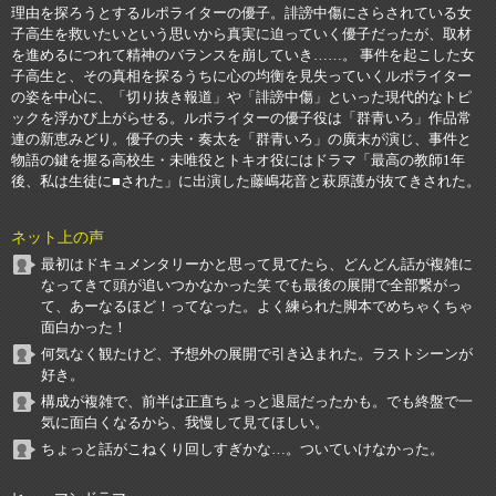
理由を探ろうとするルポライターの優子。誹謗中傷にさらされている女
子高生を救いたいという思いから真実に迫っていく優子だったが、取材
を進めるにつれて精神のバランスを崩していき……。 事件を起こした女
子高生と、その真相を探るうちに心の均衡を見失っていくルポライター
の姿を中心に、「切り抜き報道」や「誹謗中傷」といった現代的なトピ
ックを浮かび上がらせる。ルポライターの優子役は「群青いろ」作品常
連の新恵みどり。優子の夫・奏太を「群青いろ」の廣末が演じ、事件と
物語の鍵を握る高校生・未唯役とトキオ役にはドラマ「最高の教師1年
後、私は生徒に■された」に出演した藤嶋花音と萩原護が抜てきされた。
ネット上の声
最初はドキュメンタリーかと思って見てたら、どんどん話が複雑に
なってきて頭が追いつかなかった笑 でも最後の展開で全部繋がっ
て、あーなるほど！ってなった。よく練られた脚本でめちゃくちゃ
面白かった！
何気なく観たけど、予想外の展開で引き込まれた。ラストシーンが
好き。
構成が複雑で、前半は正直ちょっと退屈だったかも。でも終盤で一
気に面白くなるから、我慢して見てほしい。
ちょっと話がこねくり回しすぎかな…。ついていけなかった。