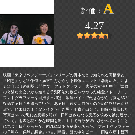
A
4.27
映画「東京リベンジャーズ」シリーズの脚本などで知られる高橋泉と
「凶悪」などの俳優・廣末哲万からなる映像ユニット「群青いろ」によ
る17年ぶりの劇場公開作で、フォトグラファー志望の女性と中年ピエロ
の奇妙な出会いから始まる予測不能な物語をつづった純愛ストーリー。
フォトグラファーを目指す日和は、派遣バイトで働きながら写真をSNSに
投稿する日々を送っていた。ある日、彼女は雨宿りのために忍び込んだ
店で、ピエロのようなメイクをした男・雨森と出会う。雨森を撮影した
写真はSNSで思わぬ反響を呼び、日和はさらなる反応を求めて彼に近づい
ていく。雨森と穏やかな時間を過ごす中で自分が彼にひかれていること
に気づく日和だったが、雨森にはある秘密があった。 フォトグラファー
の日和を「偶然と想像」の古川琴音、謎の中年ピエロ・雨森を廣末哲万