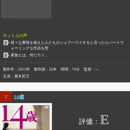
ネット上の声
様々な事情を抱えた人たちがシェアハウスすると言ったらハートウ
ォーミングな作品を想
家族とは、何だろう…
製作年
2013年
製作国
日本
時間
70分
監督
---
主演
廣末哲万
14歳
7
E