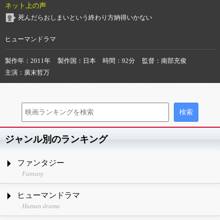
ネット上の声
死んだらおしまいという終わり方納得いかない
ヒューマンドラマ
製作年
2011年
製作国
日本
時間
92分
監督
南部充俊
主演
廣末哲万
ジャンル別のランキング
ファンタジー
Fantasy
ヒューマンドラマ
Human drama