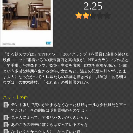
2.25
「ある朝スウプは」でPFFアワード2004グランプリを受賞し注目を浴びた
映像ユニット“群青いろ”の廣末哲万と高橋泉が、PFFスカラシップ作品と
して手掛けた群像ドラマ。監督・主演を廣末、脚本を高橋が務め、14歳
という多感な時期を生きる少年少女たちと、過去の記憶を引きずったま
ま大人になったかつての14歳たちの葛藤を描き出す。共演は「ある朝ス
ウプは」の並木愛枝、「ゆれる」の香川照之ほか。
ネット上の声
テント張りで笑いが止まらなくなった杉野は平凡な会社員だと言っ
てたけど、その制服は明和電機のものでは・・・
見る人によって、アタリハズレが大きいかも
あのころの未来にぼくらは立っているのかな
なりたくなかった大人に、なっていた時。