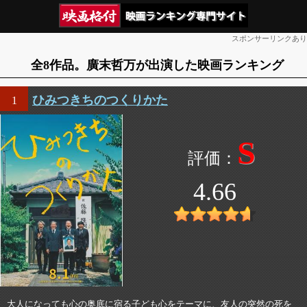
スポンサーリンクあり
全8作品。廣末哲万が出演した映画ランキング
ひみつきちのつくりかた
1
S
4.66
大人になっても心の奥底に宿る子ども心をテーマに、友人の突然の死を