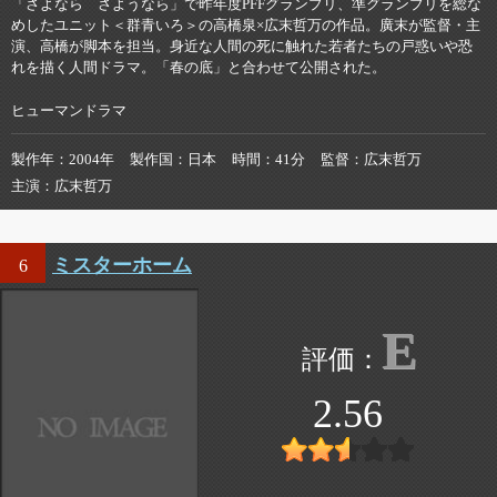
「さよなら さようなら」で昨年度PFFグランプリ、準グランプリを総な
めしたユニット＜群青いろ＞の高橋泉×広末哲万の作品。廣末が監督・主
演、高橋が脚本を担当。身近な人間の死に触れた若者たちの戸惑いや恐
れを描く人間ドラマ。「春の底」と合わせて公開された。
ヒューマンドラマ
製作年
2004年
製作国
日本
時間
41分
監督
広末哲万
主演
広末哲万
ミスターホーム
6
E
2.56