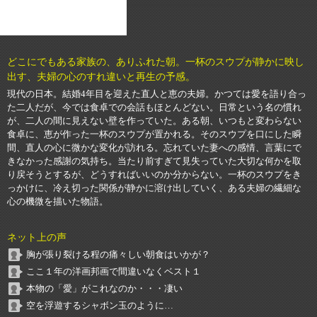
どこにでもある家族の、ありふれた朝。一杯のスウプが静かに映し
出す、夫婦の心のすれ違いと再生の予感。
現代の日本。結婚4年目を迎えた直人と恵の夫婦。かつては愛を語り合っ
た二人だが、今では食卓での会話もほとんどない。日常という名の慣れ
が、二人の間に見えない壁を作っていた。ある朝、いつもと変わらない
食卓に、恵が作った一杯のスウプが置かれる。そのスウプを口にした瞬
間、直人の心に微かな変化が訪れる。忘れていた妻への感情、言葉にで
きなかった感謝の気持ち。当たり前すぎて見失っていた大切な何かを取
り戻そうとするが、どうすればいいのか分からない。一杯のスウプをき
っかけに、冷え切った関係が静かに溶け出していく、ある夫婦の繊細な
心の機微を描いた物語。
ネット上の声
胸が張り裂ける程の痛々しい朝食はいかが？
ここ１年の洋画邦画で間違いなくベスト１
本物の「愛」がこれなのか・・・凄い
空を浮遊するシャボン玉のように…