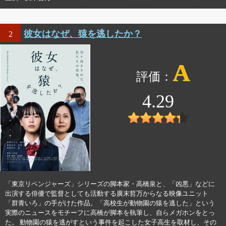
彼女はなぜ、猿を逃したか？
2
A
4.29
「東京リベンジャーズ」シリーズの脚本家・高橋泉と、「凶悪」などに
出演する俳優で監督としても活動する廣末哲万からなる映像ユニット
「群青いろ」の手がけた作品。「高校生が動物園の猿を逃した」という
実際のニュースをモチーフに高橋が脚本を執筆し、自らメガホンをとっ
た。 動物園の猿を逃がすという事件を起こした女子高生を取材し、その