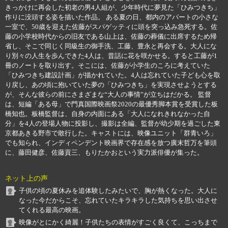
きっかけに再会した初老の男4人組が、少年時代に夢見た「ひみつきち」
作りに没頭する姿を描いた作品。 ある夏の日、都内のアパートの小さな
一室で、50歳を迎えた佐藤がスパゲッティに頭を突っ込み急死する。佐
藤の小学校時代からの旧友である山上は、佐藤の葬儀に出席するため帰
省し、そこで同じく同級生の御手洗、工藤、豊永と再会する。大人にな
り別々の人生を歩んできた4人は、昔話に花を咲かせる。すると工藤が1
冊のノートを取り出す。そこには、佐藤が小学生のころに考えていた
「ひみつきち建設計画」が描かれていた。4人は忘れていた子ども心を取
り戻し、あの頃に抱いていた夢の「ひみつきち」を実現させようとする
が、そんな彼らの前にさまざまな“大人の事情”が立ちはだかる。 監督
は、短編「ある母」で門真国際映画祭2020の最優秀脚本賞を受賞した板
橋知也。板橋監督は、自身の内面にある「大人になれきれなかった自
分」を4人の登場人物に投影し、撮影は全編、監督が幼少期を過ごした東
京都あきる野市で敢行した。キャストには、映像ユニット「群青いろ」
でも知られ、インディペンデント映画界で存在感を放つ廣末哲万を筆頭
に、藤田健彦、佐藤貢三、もりたかおという実力派俳優が集った。
ネット上の声
子供の頃の夏休みを追体験したみたいで、胸が熱くなった。大人に
なった今だからこそ、忘れていたキラキラした気持ちを思い出させ
てくれる最高の映画。
映像がとにかく綺麗！子供たちの表情がすごく良くて、こっちまで