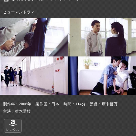
ヒューマンドラマ
製作年
2006年
製作国
日本
時間
114分
監督
廣末哲万
主演
並木愛枝
レンタル