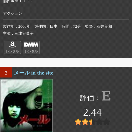
最高！！！！
アクション
製作年
2006年
製作国
日本
時間
72分
監督
石井良和
主演
三津谷葉子
レンタル
レンタル
メール in the site
3
E
2.44