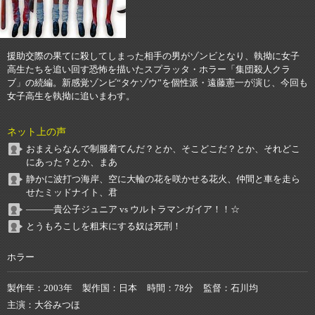
援助交際の果てに殺してしまった相手の男がゾンビとなり、執拗に女子
高生たちを追い回す恐怖を描いたスプラッタ・ホラー「集団殺人クラ
ブ」の続編。新感覚ゾンビ“タケゾウ”を個性派・遠藤憲一が演じ、今回も
女子高生を執拗に追いまわす。
ネット上の声
おまえらなんで制服着てんだ？とか、そこどこだ？とか、それどこ
にあった？とか、まあ
静かに波打つ海岸、空に大輪の花を咲かせる花火、仲間と車を走ら
せたミッドナイト、君
―――貴公子ジュニア vs ウルトラマンガイア！！☆
とうもろこしを粗末にする奴は死刑！
ホラー
製作年
2003年
製作国
日本
時間
78分
監督
石川均
主演
大谷みつほ