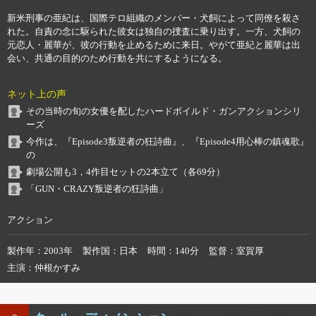
新米刑事の亜紀は、国際テロ組織のメンバー・犬飼によって同僚を殺さ
れた。自責の念に駆られた彼女は独自の捜査に乗り出す。一方、犬飼の
元恋人・麗華が、彼の行動を止めるために来日。やがて亜紀と麗華は出
会い、共通の目的のため行動を共にするようになる。
ネット上の声
その当時の旬の女優を配したハードボイルド・ガンアクションシリ
ーズ
今作は、『Episode3叛逆者の狂詩曲』、『Episode4用心棒の鎮魂歌』
の
劇場公開も3，4作目セットの2本立て（各69分）
「GUN・CRAZY叛逆者の狂詩曲」
アクション
製作年
2003年
製作国
日本
時間
140分
監督
室賀厚
主演
仲根かすみ