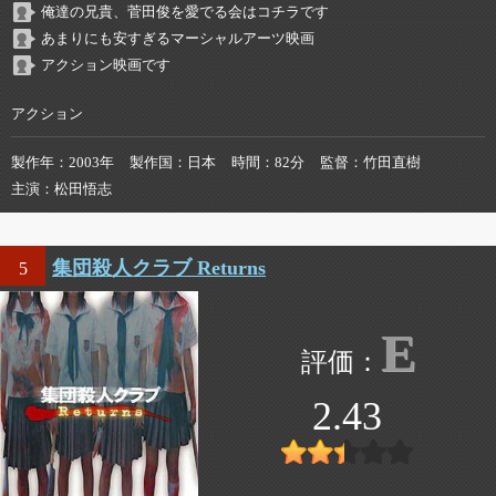
俺達の兄貴、菅田俊を愛でる会はコチラです
あまりにも安すぎるマーシャルアーツ映画
アクション映画です
アクション
製作年
2003年
製作国
日本
時間
82分
監督
竹田直樹
主演
松田悟志
集団殺人クラブ Returns
5
E
2.43