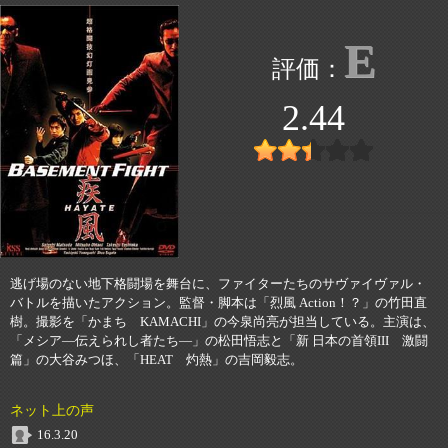
E
2.44
逃げ場のない地下格闘場を舞台に、ファイターたちのサヴァイヴァル・
バトルを描いたアクション。監督・脚本は「烈風 Action！？」の竹田直
樹。撮影を「かまち KAMACHI」の今泉尚亮が担当している。主演は、
「メシア―伝えられし者たち―」の松田悟志と「新 日本の首領III 激闘
篇」の大谷みつほ、「HEAT 灼熱」の吉岡毅志。
ネット上の声
16.3.20