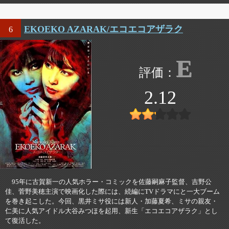
EKOEKO AZARAK/エコエコアザラク
6
E
2.12
95年に古賀新一の人気ホラー・コミックを佐藤嗣麻子監督、吉野公
佳、菅野美穂主演で映画化した際には、続編にTVドラマにと一大ブーム
を巻き起こした。今回、黒井ミサ役には新人・加藤夏希、ミサの親友・
仁美に人気アイドル大谷みつほを起用、新生「エコエコアザラク」とし
て復活した。