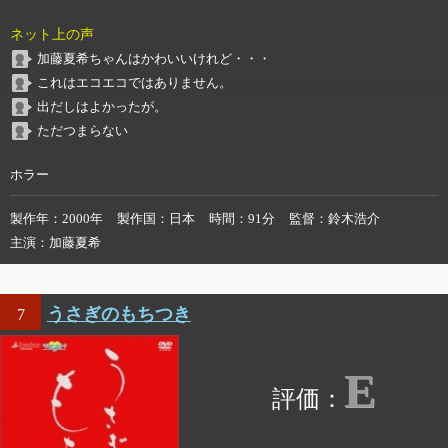
ネット上の声
加藤夏希ちゃんはかわいいけれど・・・
これはエコエコではありません。
出だしはよかったが。
ただつまらない
ホラー
製作年
2000年
製作国
日本
時間
91分
監督
鈴木浩介
主演
加藤夏希
うさぎのもちつき
7
E