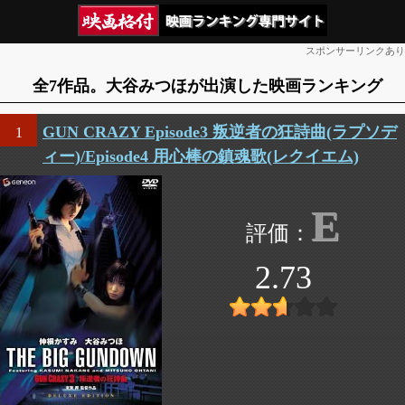
スポンサーリンクあり
全7作品。大谷みつほが出演した映画ランキング
GUN CRAZY Episode3 叛逆者の狂詩曲(ラプソデ
1
ィー)/Episode4 用心棒の鎮魂歌(レクイエム)
E
2.73