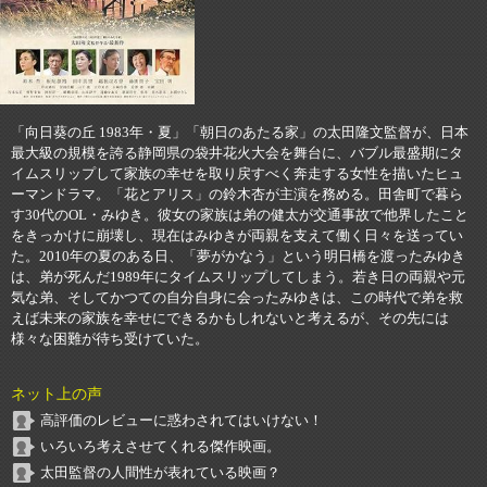
「向日葵の丘 1983年・夏」「朝日のあたる家」の太田隆文監督が、日本
最大級の規模を誇る静岡県の袋井花火大会を舞台に、バブル最盛期にタ
イムスリップして家族の幸せを取り戻すべく奔走する女性を描いたヒュ
ーマンドラマ。「花とアリス」の鈴木杏が主演を務める。田舎町で暮ら
す30代のOL・みゆき。彼女の家族は弟の健太が交通事故で他界したこと
をきっかけに崩壊し、現在はみゆきが両親を支えて働く日々を送ってい
た。2010年の夏のある日、「夢がかなう」という明日橋を渡ったみゆき
は、弟が死んだ1989年にタイムスリップしてしまう。若き日の両親や元
気な弟、そしてかつての自分自身に会ったみゆきは、この時代で弟を救
えば未来の家族を幸せにできるかもしれないと考えるが、その先には
様々な困難が待ち受けていた。
ネット上の声
高評価のレビューに惑わされてはいけない！
いろいろ考えさせてくれる傑作映画。
太田監督の人間性が表れている映画？