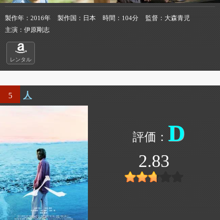
製作年
2016年
製作国
日本
時間
104分
監督
大森青児
主演
伊原剛志
レンタル
人
5
D
2.83