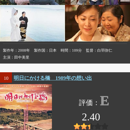
製作年
2008年
製作国
日本
時間
109分
監督
白羽弥仁
主演
田中美里
明日にかける橋 1989年の想い出
10
E
2.40