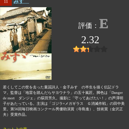
みすゞ
11
E
2.32
若くしてこの世を去った童謡詩人・金子みすゞの半生を描く伝記ドラ
マ。監督は「地雷を踏んだらサヨウナラ」の五十嵐匠。脚色は「Danger
de mort ダンジェ」の荻田芳久。撮影に「守ってあげたい！」の芦澤明
子があたっている。主演は「ゴジラ×メガギラス Ｇ消滅作戦」の田中美
里。第56回毎日映画コンクール男優助演賞（寺島進）、技術賞（金沢正
夫）受賞作品。