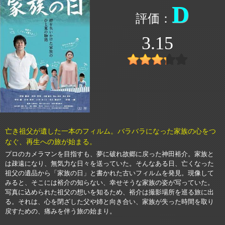
D
3.15
亡き祖父が遺した一本のフィルム。バラバラになった家族の心をつ
なぐ、再生への旅が始まる。
プロのカメラマンを目指すも、夢に破れ故郷に戻った神田裕介。家族と
は疎遠になり、無気力な日々を送っていた。そんなある日、亡くなった
祖父の遺品から「家族の日」と書かれた古いフィルムを発見。現像して
みると、そこには裕介の知らない、幸せそうな家族の姿が写っていた。
写真に込められた祖父の想いを知るため、裕介は撮影場所を巡る旅に出
る。それは、心を閉ざした父や姉と向き合い、家族が失った時間を取り
戻すための、痛みを伴う旅の始まり。