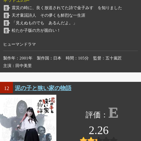
ネット上の声
震災の時に、良く放送されてた詩で金子みすゞを知りました
天才童謡詩人 その儚くも鮮烈な一生涯
「見えぬものでも あるんだよ。」
松たか子版の方が面白い！
ヒューマンドラマ
製作年
2001年
製作国
日本
時間
105分
監督
五十嵐匠
主演
田中美里
泥の子と狭い家の物語
12
E
2.26