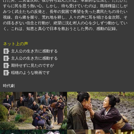
けた男、二宮金次郎。彼が持ち込んだのは、革新的な仕法と、ただひた
すらに民を思う熱い心。しかし、待ち受けていたのは、既得権益にしが
みつく武士たちの反発と、長年の貧困で希望を失った農民たちの冷たい
視線。自ら鍬を握り、荒れ地を耕し、人々の声に耳を傾ける金次郎。そ
の揺るぎない信念と行動が、絶望に沈む村人の心を少しずつ動かしてい
く。これは、知恵と真心で日本を救おうとした男の、感動の記録。
ネット上の声
主人公の生き方に感動する
主人公の生き方に感動する
期待せずに見たのですが
稲穂のような映画です
時代劇