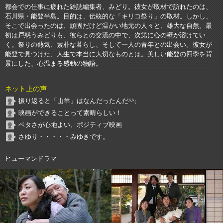
都会での仕事に疲れた雑誌編集者、みどり。彼女が取材で訪れたのは、
石川県・能登半島。目的は、伝統的な「キリコ祭り」の取材。しかし、
そこで出会ったのは、頑固だけど温かい地元の人々と、雄大な自然。最
初は戸惑うみどりも、彼らとの交流の中で、次第に心の壁が溶けてい
く。祭りの熱気、素朴な暮らし、そして一人の青年との出会い。彼女が
能登で見つけた、人生で本当に大切なものとは。美しい能登の四季を背
景にした、心温まる感動の物語。
ネット上の声
振り返ると「山羊」はなんだったんだ^^;
映画ができることって素晴らしい！
ベタさが心地よい、ポジティブ映画
さゆり・・・・・みゆきです。
ヒューマンドラマ