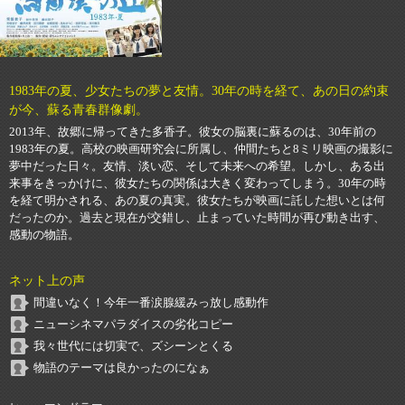
1983年の夏、少女たちの夢と友情。30年の時を経て、あの日の約束
が今、蘇る青春群像劇。
2013年、故郷に帰ってきた多香子。彼女の脳裏に蘇るのは、30年前の
1983年の夏。高校の映画研究会に所属し、仲間たちと8ミリ映画の撮影に
夢中だった日々。友情、淡い恋、そして未来への希望。しかし、ある出
来事をきっかけに、彼女たちの関係は大きく変わってしまう。30年の時
を経て明かされる、あの夏の真実。彼女たちが映画に託した想いとは何
だったのか。過去と現在が交錯し、止まっていた時間が再び動き出す、
感動の物語。
ネット上の声
間違いなく！今年一番涙腺緩みっ放し感動作
ニューシネマパラダイスの劣化コピー
我々世代には切実で、ズシーンとくる
物語のテーマは良かったのになぁ