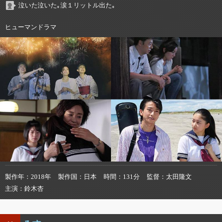
泣いた泣いた｡涙１リットル出た｡
ヒューマンドラマ
製作年
2018年
製作国
日本
時間
131分
監督
太田隆文
主演
鈴木杏