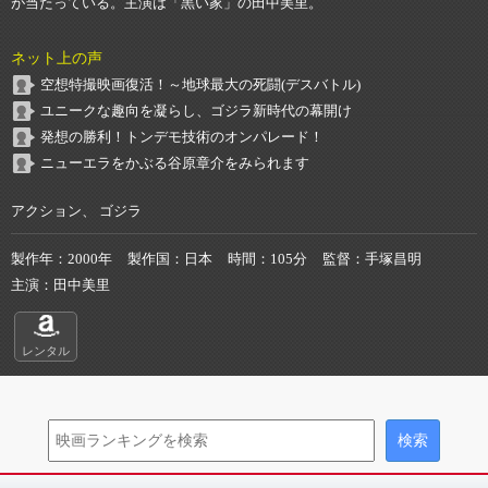
が当たっている。主演は「黒い家」の田中美里。
ネット上の声
空想特撮映画復活！～地球最大の死闘(デスバトル)
ユニークな趣向を凝らし、ゴジラ新時代の幕開け
発想の勝利！トンデモ技術のオンパレード！
ニューエラをかぶる谷原章介をみられます
アクション、 ゴジラ
製作年
2000年
製作国
日本
時間
105分
監督
手塚昌明
主演
田中美里
レンタル