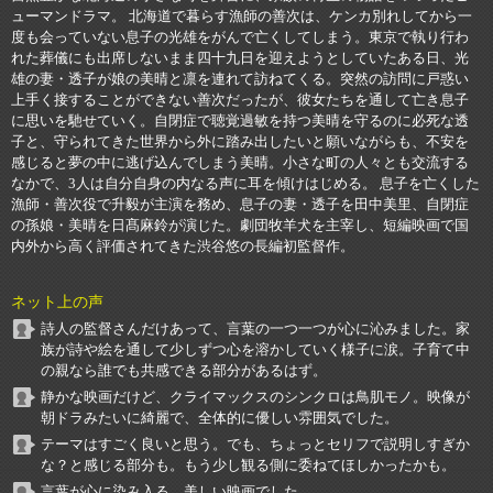
ューマンドラマ。 北海道で暮らす漁師の善次は、ケンカ別れしてから一
度も会っていない息子の光雄をがんで亡くしてしまう。東京で執り行わ
れた葬儀にも出席しないまま四十九日を迎えようとしていたある日、光
雄の妻・透子が娘の美晴と凛を連れて訪ねてくる。突然の訪問に戸惑い
上手く接することができない善次だったが、彼女たちを通して亡き息子
に思いを馳せていく。自閉症で聴覚過敏を持つ美晴を守るのに必死な透
子と、守られてきた世界から外に踏み出したいと願いながらも、不安を
感じると夢の中に逃げ込んでしまう美晴。小さな町の人々とも交流する
なかで、3人は自分自身の内なる声に耳を傾けはじめる。 息子を亡くした
漁師・善次役で升毅が主演を務め、息子の妻・透子を田中美里、自閉症
の孫娘・美晴を日髙麻鈴が演じた。劇団牧羊犬を主宰し、短編映画で国
内外から高く評価されてきた渋谷悠の長編初監督作。
ネット上の声
詩人の監督さんだけあって、言葉の一つ一つが心に沁みました。家
族が詩や絵を通して少しずつ心を溶かしていく様子に涙。子育て中
の親なら誰でも共感できる部分があるはず。
静かな映画だけど、クライマックスのシンクロは鳥肌モノ。映像が
朝ドラみたいに綺麗で、全体的に優しい雰囲気でした。
テーマはすごく良いと思う。でも、ちょっとセリフで説明しすぎか
な？と感じる部分も。もう少し観る側に委ねてほしかったかも。
言葉が心に染み入る、美しい映画でした。