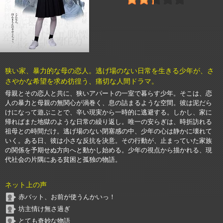
狭い家、暴力的な母の恋人。逃げ場のない日常を生きる少年が、さ
さやかな希望を求め彷徨う、痛切な人間ドラマ。
母親とその恋人と共に、狭いアパートの一室で暮らす少年。そこは、恋
人の暴力と母親の無関心が渦巻く、息の詰まるような空間。彼は泥だら
けになって遊ぶことで、辛い現実から一時的に逃避する。しかし、家に
帰ればまた地獄のような日常の繰り返し。唯一の安らぎは、時折訪れる
祖母との時間だけ。逃げ場のない閉塞感の中、少年の心は静かに壊れて
いく。ある日、彼は小さな反抗を決意。その行動が、止まっていた家族
の関係を予期せぬ方向へと動かし始める。少年の視点から描かれる、現
代社会の片隅にある貧困と孤独の物語。
ネット上の声
赤バット、お前が使うんかいっ！
坊主情け無さ過ぎ
とても奇妙な物語