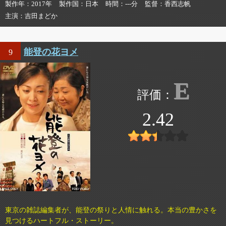
製作年
2017年
製作国
日本
時間
---分
監督
香西志帆
主演
吉田まどか
能登の花ヨメ
9
E
2.42
東京の雑誌編集者が、能登の祭りと人情に触れる。本当の豊かさを
見つけるハートフル・ストーリー。