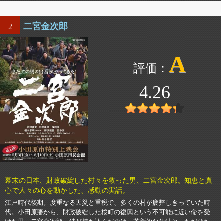
二宮金次郎
2
A
4.26
幕末の日本、財政破綻した村々を救った男、二宮金次郎。知恵と真
心で人々の心を動かした、感動の実話。
江戸時代後期。度重なる天災と重税で、多くの村が疲弊しきっていた時
代。小田原藩から、財政破綻した桜町の復興という不可能に近い命を受