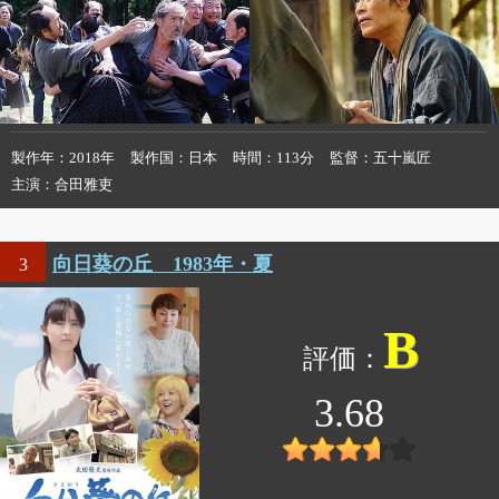
製作年
2018年
製作国
日本
時間
113分
監督
五十嵐匠
主演
合田雅吏
向日葵の丘 1983年・夏
3
B
3.68