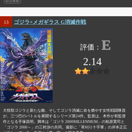
レンタル
ゴジラ×メガギラス G消滅作戦
13
E
2.14
大怪獣ゴジラと新たな敵、そしてゴジラ消滅に命を燃やす女性戦闘隊員
が、三つ巴のバトルを展開するシリーズ第24作。監督は、本作が初監督
作となる手塚昌明。脚本は「ゴジラ 2000MILLENNIUM」の柏原寛司と
「ゴジラ 2000～」の三村渉の共同。撮影に「草刈り十字軍」の岸本正広