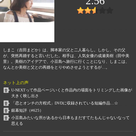
2.56
しまこ（吉田まどか）は、脚本家の父と二人暮らし。しかし、その父
が、突然再婚すると言いだした。相手は、人気女優の成瀬美樹（田中美
里）。美樹のアイデアで、小豆島へ旅行に行くことになり、しまこは、
なんとか美樹と父との再婚をとりやめさせようとするが…。
ネット上の声
U-NEXTって作品ページいくと作品内の場面をトリミングした画像が
大きく映し出さ
「恋とオンチの方程式」DVDに収録されている短編作品…☆
銀幕短評（#625）
小豆島みたいな所があるから日本もまだすてたもんじゃないなって
思える