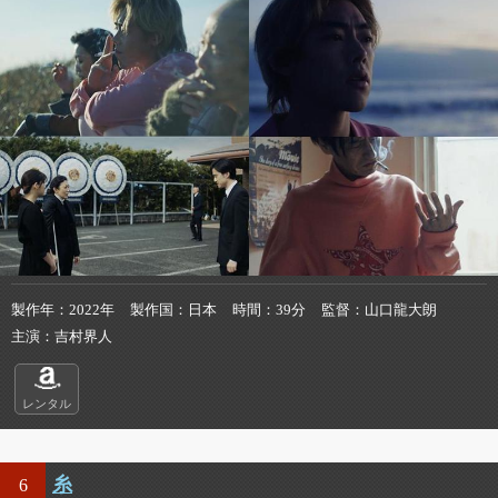
製作年
2022年
製作国
日本
時間
39分
監督
山口龍大朗
主演
吉村界人
レンタル
糸
6