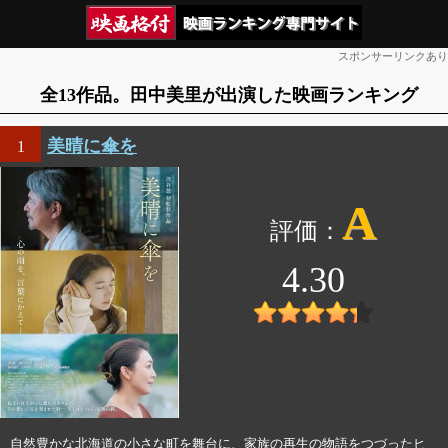
スポンサーリンクあり
全13作品。田中美里が出演した映画ランキング
美晴に傘を
1
A
4.30
自然豊かな北海道の小さな町を舞台に、家族の再生の物語をつづったヒ