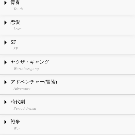
青春
Youth
恋愛
Love
SF
SF
ヤクザ・ギャング
Worthless gang
アドベンチャー(冒険)
Adventure
時代劇
Period drama
戦争
War