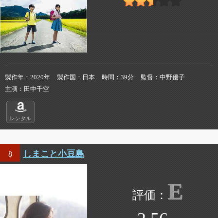
製作年
2020年
製作国
日本
時間
39分
監督
中野優子
主演
田中千空
レンタル
しまこと小豆島
8
E