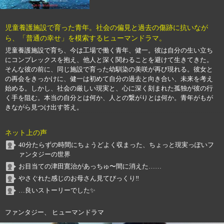
児童養護施設で育った青年。社会の偏見と過去の傷跡に抗いなが
ら、「普通の幸せ」を模索するヒューマンドラマ。
児童養護施設で育ち、今は工場で働く青年、健一。彼は自分の生い立ち
にコンプレックスを抱え、他人と深く関わることを避けて生きてきた。
そんな彼の前に、同じ施設で育った幼馴染の美咲が再び現れる。彼女と
の再会をきっかけに、健一は初めて自分の過去と向き合い、未来を考え
始める。しかし、社会の厳しい現実と、心に深く刻まれた孤独が彼の行
く手を阻む。本当の自分とは何か、人との繋がりとは何か。青年がもが
きながら見つけ出す答え。
ネット上の声
40分たらずの時間にちょうどよく収まった、ちょっと現実っぽいフ
ァンタジーの世界
お目当ての津田寛治があっちゅ〜間に消えた……
やさぐれた感じのお母さん見てびっくり‼︎
…良いストーリーでした✨
ファンタジー、 ヒューマンドラマ