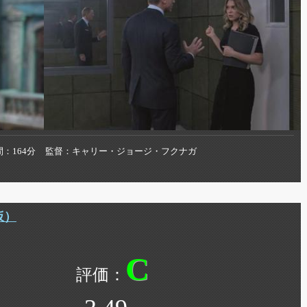
間
164分
監督
キャリー・ジョージ・フクナガ
仮）
C