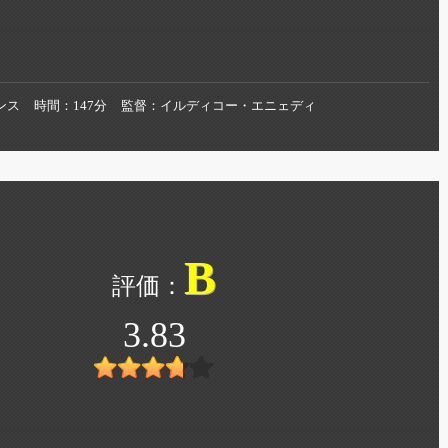
ンス
時間
147分
監督
イルディコー・エニェディ
B
3.83