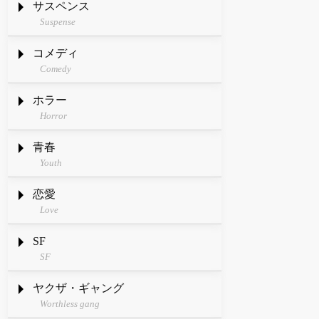
サスペンス
Suspense
コメディ
Comedy
ホラー
Horror
青春
Youth
恋愛
Love
SF
SF
ヤクザ・ギャング
Worthless gang