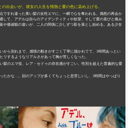
との出会いが、彼女の人生を情熱と愛の色に染め上げる。
点ですれ違った青い髪の女性エマに、一瞬で心を奪われる。偶然の再会か
通して、アデルは自らのアイデンティティや欲望、そして愛の喜びと痛み
級や価値観の違いが、二人の関係に少しずつ影を落とし始める。ある少女
いから別れまで、感情の動きがすごく丁寧に描かれてて、3時間あっとい
ヒリするようなリアルさがあって胸が苦しくなった。
い髪のエマ役、レア・セドゥの存在感がすごい。性別を超えた普遍的な愛
ったかな…。顔のアップが多くてちょっと息苦しいし、3時間はやっぱり