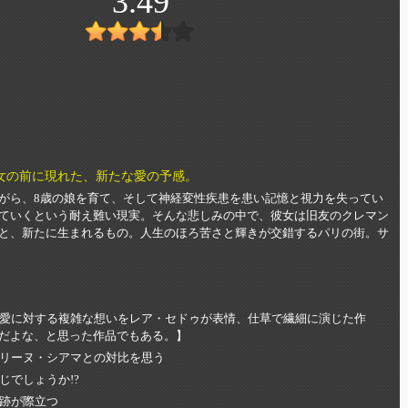
3.49
女の前に現れた、新たな愛の予感。
がら、8歳の娘を育て、そして神経変性疾患を患い記憶と視力を失ってい
ていくという耐え難い現実。そんな悲しみの中で、彼女は旧友のクレマン
と、新たに生まれるもの。人生のほろ苦さと輝きが交錯するパリの街。サ
愛に対する複雑な想いをレア・セドゥが表情、仕草で繊細に演じた作
もだよな、と思った作品でもある。】
リーヌ・シアマとの対比を思う
でしょうか!?
跡が際立つ