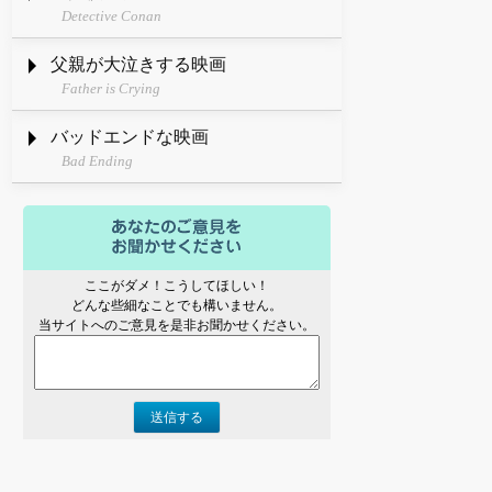
Detective Conan
父親が大泣きする映画
Father is Crying
バッドエンドな映画
Bad Ending
ここがダメ！こうしてほしい！
どんな些細なことでも構いません。
当サイトへのご意見を是非お聞かせください。
送信する