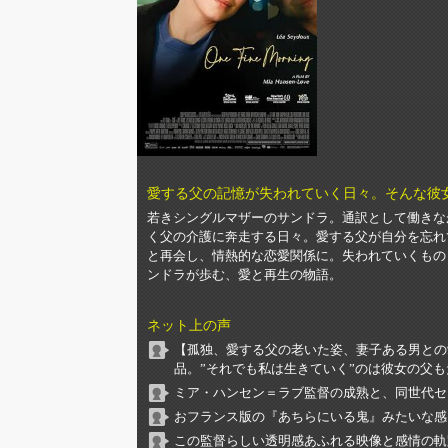
愛する父の記憶が失われていく日々。そんな彼
若きシングルマザーのサンドラ。通訳として働きな
く父の介護に奔走する日々。愛する父が自分を忘れ
と再会し、情熱的な恋愛関係に。失われていくもの
ンドラが歩む、愛と再生の物語。
ネット上の声
【孤独、愛する父の老いた姿、妻子ある男との
品。”それでも私は生きていく”のは彼女の父
ミア・ハンセン＝ラブ監督の成熟と、同世代セ
おフランス版の『あちらにいる鬼』みたいな感じ
この監督らしい透明感あふれる映像と感情の軌