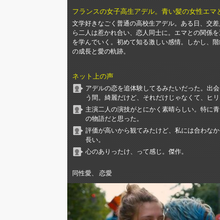
フランスの女子高生アデル。青い髪の女性エマ
文学好きなごく普通の高校生アデル。ある日、交差
ら二人は惹かれ合い、恋人同士に。エマとの関係を
を学んでいく。初めて知る激しい感情。しかし、階
の成長と愛の軌跡。
ネット上の声
アデルの恋を追体験してるみたいだった。出会
う間。綺麗だけど、それだけじゃなくて、ヒリ
主演二人の演技がとにかく素晴らしい。特に青
の物語だと思った。
評価が高いから観てみたけど、私には合わなか
長い。
心のありったけ、って感じ。傑作。
同性愛、 恋愛