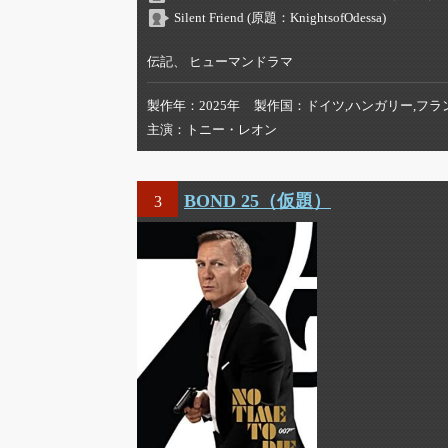
Silent Friend (原題：KnightsofOdessa)
伝記、 ヒューマンドラマ
製作年
2025年
製作国
ドイツ,ハンガリー,フラ
主演
トニー・レオン
BOND 25（仮題）
3