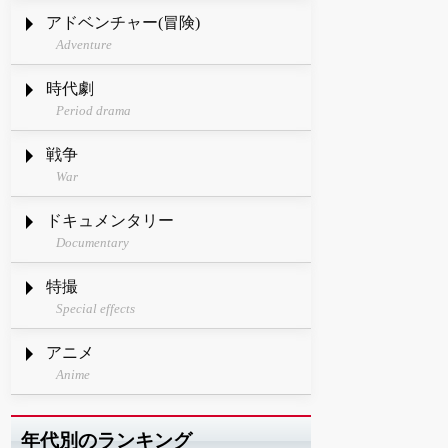
アドベンチャー(冒険)
Adventure
時代劇
Period drama
戦争
War
ドキュメンタリー
Documentary
特撮
Special effects
アニメ
Anime
年代別のランキング