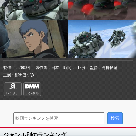
製作年
2008年
製作国
日本
時間
118分
監督
高橋良輔
主演
郷田ほづみ
レンタル
レンタル
ジャンル別のランキング