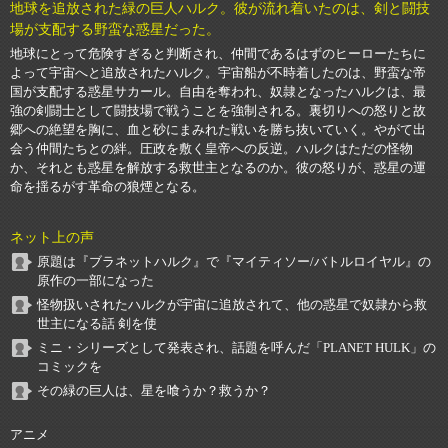
地球を追放された緑の巨人ハルク。彼が流れ着いたのは、剣と闘技
場が支配する野蛮な惑星だった。
地球にとって危険すぎると判断され、仲間であるはずのヒーローたちに
よって宇宙へと追放されたハルク。宇宙船が不時着したのは、野蛮な帝
国が支配する惑星サカール。自由を奪われ、奴隷となったハルクは、最
強の剣闘士として闘技場で戦うことを強制される。裏切りへの怒りと故
郷への絶望を胸に、血と砂にまみれた戦いを勝ち抜いていく。やがて出
会う仲間たちとの絆。圧政を敷く皇帝への反逆。ハルクはただの怪物
か、それとも惑星を解放する救世主となるのか。彼の怒りが、惑星の運
命を揺るがす革命の狼煙となる。
ネット上の声
原題は『ブラネットハルク』で『マイティソー/バトルロイヤル』の
原作の一部になった
怪物扱いされたハルクが宇宙に追放されて、他の惑星で奴隷から救
世主になる話 剣を使
ミニ・シリーズとして発表され、話題を呼んだ「PLANET HULK」の
コミックを
その緑の巨人は、星を喰うか？救うか？
アニメ