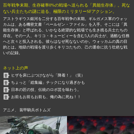
百年戦争末期、生存確率0%の戦場へ送られる「異能生存体」。死な
ない兵士たちの謎に迫る、極限のミリタリーSFアクション。
アストラギウス銀河を二分する百年戦争の末期。ギルガメス軍のウォッ
カムは、ある機密文書「ペールゼン・ファイル」を入手。そこには「異
能生存体」と呼ばれる、いかなる絶望的な戦場でも生き残る兵士たちの
存在。その一人、キリコ・キュービィーを含む5人の兵士が、過酷な任務
へと次々と投入される。彼らはなぜ死なないのか。ウォッカムの真の目
的とは。地獄の戦場を渡り歩くキリコたちの、己の運命に抗う壮絶な戦
いの記録。
ネット上の声
ヒザを床にぶつけながら「降着！」（笑）
ちょっと「総集編」チックになり過ぎかも
日本の匠の技、伝統のロボ芸を味わう。
お前もお前もお前も、俺の為に死ね！！
アニメ、 装甲騎兵ボトムズ