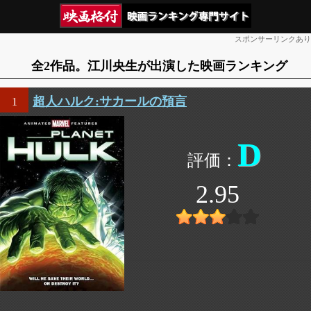
スポンサーリンクあり
全2作品。江川央生が出演した映画ランキング
超人ハルク:サカールの預言
1
D
2.95