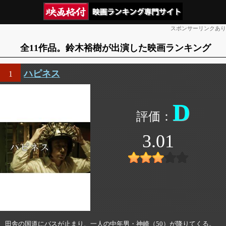
スポンサーリンクあり
全11作品。鈴木裕樹が出演した映画ランキング
ハピネス
1
D
3.01
田舎の国道にバスが止まり、一人の中年男・神崎（50）が降りてくる。