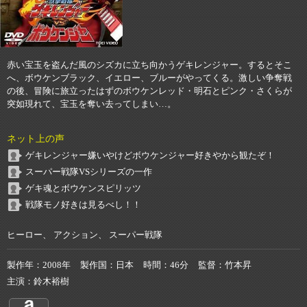
赤い宝玉を盗んだ風のシズカに立ち向かうゲキレンジャー。するとそこ
へ、ボウケンブラック、イエロー、ブルーがやってくる。激しい争奪戦
の後、冒険に旅立ったはずのボウケンレッド・明石とピンク・さくらが
突如現れて、宝玉を奪い去ってしまい…。
ネット上の声
ゲキレンジャー嫌いやけどボウケンジャー好きやから観たぞ！
スーパー戦隊VSシリーズの一作
ゲキ魂とボウケンスピリッツ
戦隊モノ好きは見るべし！！
ヒーロー、 アクション、 スーパー戦隊
製作年
2008年
製作国
日本
時間
46分
監督
竹本昇
主演
鈴木裕樹