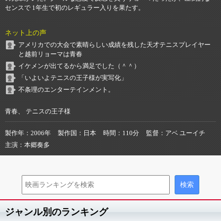
センスで 1年生で初のレギュラー入りを果たす。
ネット上の声
アメリカでの大会で素晴らしい成績を残した天才テニスプレイヤー
と越前リョーマは青春
イケメンが出てるから満足でした（＾＾）
「いよいよテニスの王子様が実写化」
不条理のエンターテインメント。
青春、 テニスの王子様
製作年
2006年
製作国
日本
時間
110分
監督
アベ ユーイチ
主演
本郷奏多
ジャンル別のランキング