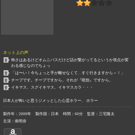
ネット上の声
怖さはあるけどオムニバスだけど話が繋がってるというか視点が変
わる感じなのでちょっ
「は〜い！今ちょっと手が離せなくて…すぐ行きますから～！」
チープです。チープですから。それが『呪怨』ですから。
イキマス、スグイキマス、イキマスカラ・・・
日本人が怖いと思うジメッとした心霊ホラー、 ホラー
製作年
2009年
製作国
日本
時間
60分
監督
三宅隆太
主演
南明奈