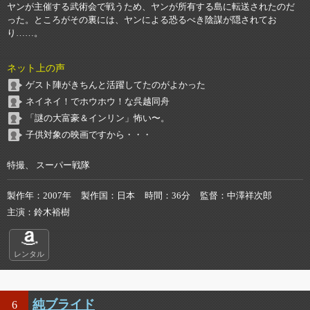
ヤンが主催する武術会で戦うため、ヤンが所有する島に転送されたのだ
った。ところがその裏には、ヤンによる恐るべき陰謀が隠されてお
り……。
ネット上の声
ゲスト陣がきちんと活躍してたのがよかった
ネイネイ！でホウホウ！な呉越同舟
「謎の大富豪＆インリン」怖い〜。
子供対象の映画ですから・・・
特撮、 スーパー戦隊
製作年
2007年
製作国
日本
時間
36分
監督
中澤祥次郎
主演
鈴木裕樹
レンタル
純ブライド
6