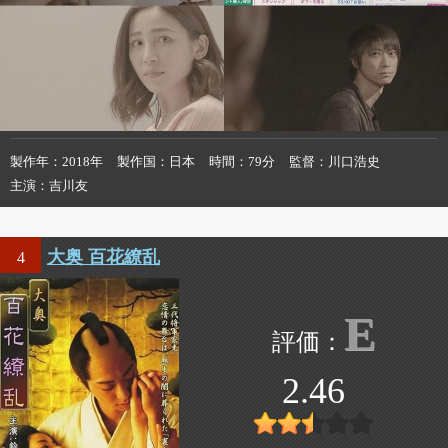
製作年
2018年
製作国
日本
時間
79分
監督
川口浩史
主演
吉川友
大奥 百花繚乱
4
E
2.46