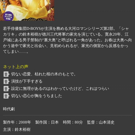
若手俳優集団D-BOYSが主演を務める大河ロマンシリーズ第2部。「シャ
カリキ」の鈴木裕樹が徳川三代将軍の家光を演じている。寛永20年、江
戸城にある男子禁制の“裏大奥”と呼ばれる一角があった。お春は大奥へ向
かう途中で家光と出会い、見初められるが、家光の側室から反感をかっ
てしまい……。
ネット上の声
切ない恋愛、枯れた桜の木のもとで。
演技が下手すぎる
設定に無理があるのはわかっていたけど、これはつらい
切ない恋心が胸をうちました
時代劇
製作年
2008年
製作国
日本
時間
80分
監督
山本清史
主演
鈴木裕樹