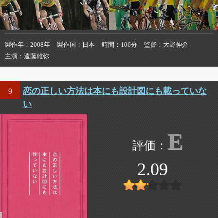
製作年
2008年
製作国
日本
時間
106分
監督
大野伸介
主演
遠藤雄弥
恋の正しい方法は本にも設計図にも載っていな
9
い
E
2.09