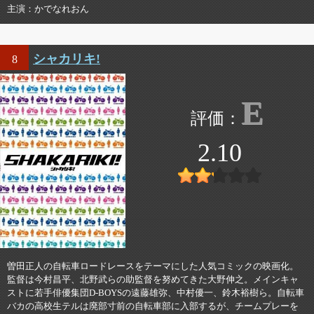
主演
かでなれおん
シャカリキ!
8
E
2.10
曽田正人の自転車ロードレースをテーマにした人気コミックの映画化。
監督は今村昌平、北野武らの助監督を努めてきた大野伸之。メインキャ
ストに若手俳優集団D-BOYSの遠藤雄弥、中村優一、鈴木裕樹ら。自転車
バカの高校生テルは廃部寸前の自転車部に入部するが、チームプレーを