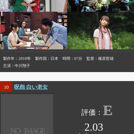
製作年
2010年
製作国
日本
時間
67分
監督
篠原哲雄
主演
中川翔子
呪怨 白い老女
10
E
2.03