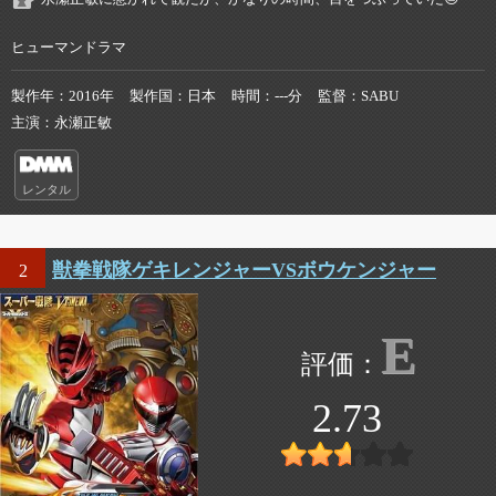
ヒューマンドラマ
製作年
2016年
製作国
日本
時間
---分
監督
SABU
主演
永瀬正敏
レンタル
獣拳戦隊ゲキレンジャーVSボウケンジャー
2
E
2.73