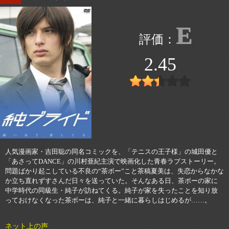
E
2.45
人気漫画家・吉田聡の同名コミックを、「テニスの王子様」の城田優と
「あさってDANCE」の川村亜紀主演で映画化した青春ラブストーリー。
問題ばかり起こしている不良の“茶ボー”こと茶稿夏美は、失恋からなかな
か立ち直れずすさんだ日々を送っていた。そんなある日、茶ボーの家に
中学時代の同級生・純子が訪ねてくる。純子が家を失ったことを知り放
っておけなくなった茶ボーは、純子と一緒に暮らしはじめるが……。
ネット上の声