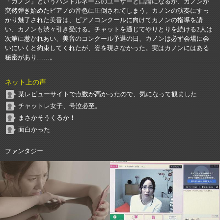
「カノン」というハンドルネームのユーザーと口論になるが、カノンが
突然弾き始めたピアノの音色に圧倒されてしまう。カノンの演奏にすっ
かり魅了された美音は、ピアノコンクールに向けてカノンの指導を請
い、カノンも渋々引き受ける。チャットを通じてやりとりを続ける2人は
次第に惹かれあい、美音のコンクール予選の日、カノンは必ず会場に会
いにいくと約束してくれたが、姿を現さなかった。実はカノンにはある
秘密があり……。
ネット上の声
某レビューサイトで点数が高かったので、気になって観ました
チャットレ女子、号泣必至。
まさかそうくるか！
面白かった
ファンタジー