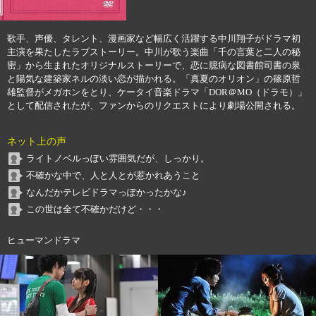
歌手、声優、タレント、漫画家など幅広く活躍する中川翔子がドラマ初
主演を果たしたラブストーリー。中川が歌う楽曲「千の言葉と二人の秘
密」から生まれたオリジナルストーリーで、恋に臆病な図書館司書の泉
と陽気な建築家ネルの淡い恋が描かれる。「真夏のオリオン」の篠原哲
雄監督がメガホンをとり、ケータイ音楽ドラマ「DOR＠MO（ドラモ）」
として配信されたが、ファンからのリクエストにより劇場公開される。
ネット上の声
ライトノベルっぽい雰囲気だが、しっかり。
不確かな中で、人と人とが惹かれあうこと
なんだかテレビドラマっぽかったかな♪
この世は全て不確かだけど・・・
ヒューマンドラマ