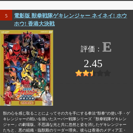
電影版 獣拳戦隊ゲキレンジャー ネイネイ! ホウ
5
ホウ! 香港大決戦
E
2.45
獣の心を感じ取ることによってその力を手にする拳法“獣拳”の使い手・ゲ
キレンジャーの戦いを描いたスーパー戦隊シリーズ「獣拳戦隊ゲキレン
ジャー」の劇場版。不思議な光と共に忽然と姿を消したゲキレンジャー
たちと、悪の組織・臨獣殿のリーダー理央。彼らは香港のメディア王・