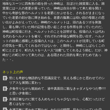
地味なスーツに四角形の箱を持った神崎は、古ぼけた雑貨屋に入る。雑
貨屋には一人の老婆が座っていた。神崎は自分が持って来た箱を開け、
中から奇妙な形のヘルメットを老婆にかぶせると、されるがままになっ
ていた老婆の顔が急に輝き始める。老婆の脳裏には幼い顔の母親との思
い出がよみがえっていた。神崎のヘルメットは、頭のあるツボを刺激
し、最も輝いていた時の記憶を思い起こさせる作用を持っていたのだ。
神崎は町役場に行き、ヘルメットのことを説明する。役場の人々は代わ
る代わるヘルメットを被り、それぞれの幸福な瞬間を思い出す。ヘルメ
ットの効果に感嘆した役場の人々は、このヘルメットが沈滞している町
の空気を一変してくれるのではないか、と期待し、神崎にしばらくこの
町にとどまり、町の人々を一人一人“治癒”してくれるよう頼む。だが、神
崎がこの町にやって来たのは、ある隠された目的を果たすためであっ
た・・。
ネット上の声
世にも奇妙な物語的な不思議設定で、笑える感じかと思わせてのシ
リアスな展開に変わっ
夕食作りながら観始めて、途中真面目に観なきゃダメなやつだ😳!!!!
と思い夕食後に
永瀬正敏なのに観てる人めちゃくちゃ少ないから、心配だったけど
悪くはなかった
永瀬正敏に惹かれて観たが、かなりの時間、目をつぶっていた😔