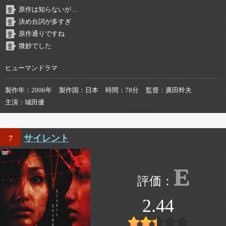
原作は知らないが…
決め台詞が多すぎ
原作通りですね
微妙でした
ヒューマンドラマ
製作年
2006年
製作国
日本
時間
78分
監督
廣田幹夫
主演
城田優
サイレント
7
E
2.44