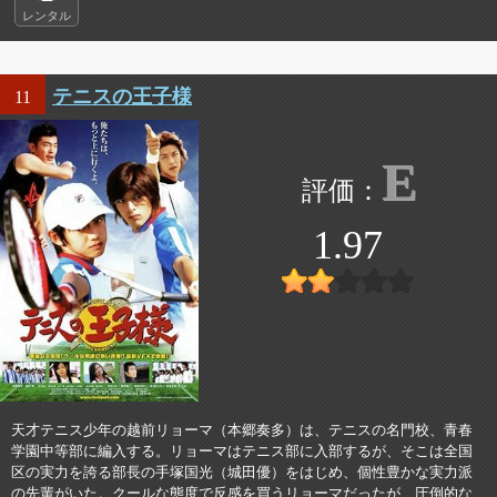
レンタル
テニスの王子様
11
E
1.97
天才テニス少年の越前リョーマ（本郷奏多）は、テニスの名門校、青春
学園中等部に編入する。リョーマはテニス部に入部するが、そこは全国
区の実力を誇る部長の手塚国光（城田優）をはじめ、個性豊かな実力派
の先輩がいた。クールな態度で反感を買うリョーマだったが、圧倒的な