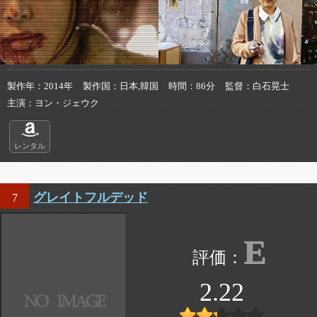
製作年
2014年
製作国
日本,韓国
時間
86分
監督
白石晃士
主演
ヨン・ジェウク
レンタル
グレイトフルデッド
7
E
2.22