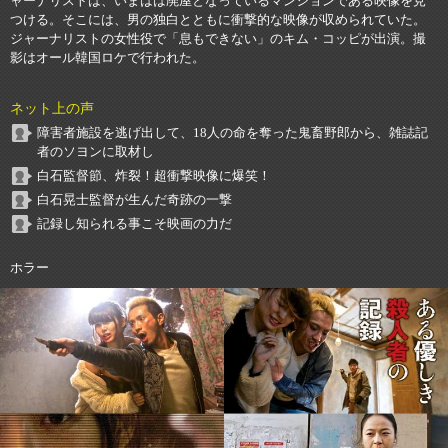
ャーナリストは、いまはは廃屋となっているマンションである映像を見
つける。そこには、男の独白とともに衝撃的な映像が収められていた。
ジャーナリストの女性役で「息もできない」のキム・コッピが出演。撮
影はオール韓国ロケで行われた。
ネット上の声
障害者施設を逃げ出して、18人の命を奪った鬼畜野郎から、雑誌記
者のソヨンに取材し
白石監督節、炸裂！超衝撃映像に爆笑！
白石晃士監督が生んだ奇跡の一撃
記録し知られる事こそ映画の力だ
ホラー