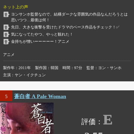
ネット上の声
ヨンサンホ監督なので、結構ダークな雰囲気の作品なんだろうとは
思いつつ…最後は何！
先日、大きな衝撃を受けたドラマのベース作品をチェック！✅
気になってたやつ、やっと観れた！
金持ちが憎いーーーーー！アニメ
アニメ
製作年
2011年
製作国
韓国
時間
97分
監督
ヨン・サンホ
主演
ヤン・イクチュン
蒼白者 A Pale Woman
5
E