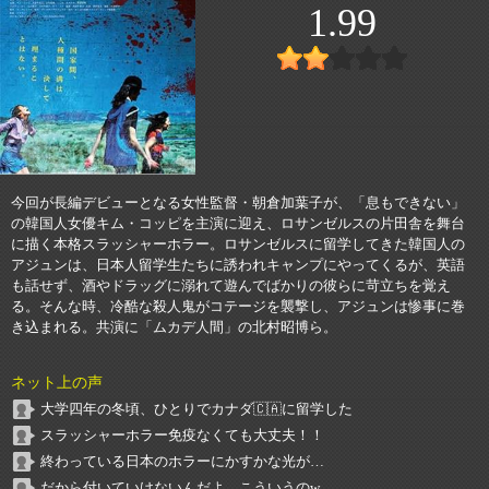
1.99
今回が長編デビューとなる女性監督・朝倉加葉子が、「息もできない」
の韓国人女優キム・コッピを主演に迎え、ロサンゼルスの片田舎を舞台
に描く本格スラッシャーホラー。ロサンゼルスに留学してきた韓国人の
アジュンは、日本人留学生たちに誘われキャンプにやってくるが、英語
も話せず、酒やドラッグに溺れて遊んでばかりの彼らに苛立ちを覚え
る。そんな時、冷酷な殺人鬼がコテージを襲撃し、アジュンは惨事に巻
き込まれる。共演に「ムカデ人間」の北村昭博ら。
ネット上の声
大学四年の冬頃、ひとりでカナダ🇨🇦に留学した
スラッシャーホラー免疫なくても大丈夫！！
終わっている日本のホラーにかすかな光が…
だから付いていけないんだよ、こういうのw