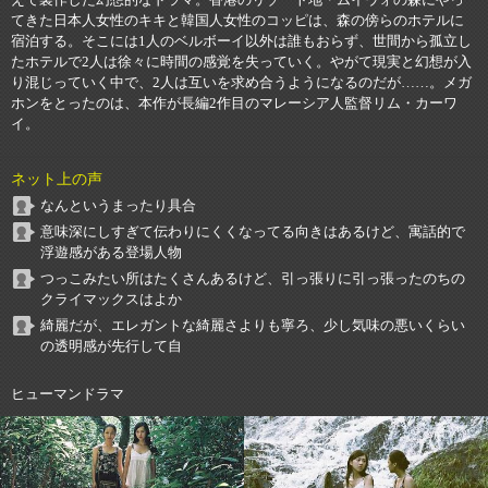
えて製作した幻想的なドラマ。香港のリゾート地・ムイウォの森にやっ
てきた日本人女性のキキと韓国人女性のコッピは、森の傍らのホテルに
宿泊する。そこには1人のベルボーイ以外は誰もおらず、世間から孤立し
たホテルで2人は徐々に時間の感覚を失っていく。やがて現実と幻想が入
り混じっていく中で、2人は互いを求め合うようになるのだが……。メガ
ホンをとったのは、本作が長編2作目のマレーシア人監督リム・カーワ
イ。
ネット上の声
なんというまったり具合
意味深にしすぎて伝わりにくくなってる向きはあるけど、寓話的で
浮遊感がある登場人物
つっこみたい所はたくさんあるけど、引っ張りに引っ張ったのちの
クライマックスはよか
綺麗だが、エレガントな綺麗さよりも寧ろ、少し気味の悪いくらい
の透明感が先行して自
ヒューマンドラマ