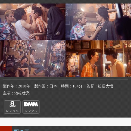
製作年
2018年
製作国
日本
時間
104分
監督
松居大悟
主演
池松壮亮
レンタル
レンタル