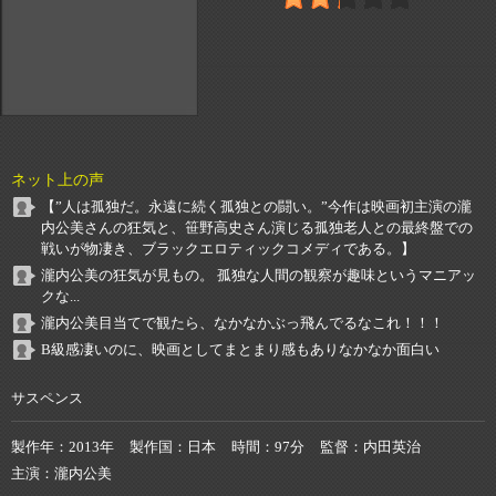
ネット上の声
【”人は孤独だ。永遠に続く孤独との闘い。”今作は映画初主演の瀧
内公美さんの狂気と、笹野高史さん演じる孤独老人との最終盤での
戦いが物凄き、ブラックエロティックコメディである。】
瀧内公美の狂気が見もの。 孤独な人間の観察が趣味というマニアッ
クな...
瀧内公美目当てで観たら、なかなかぶっ飛んでるなこれ！！！
B級感凄いのに、映画としてまとまり感もありなかなか面白い
サスペンス
製作年
2013年
製作国
日本
時間
97分
監督
内田英治
主演
瀧内公美