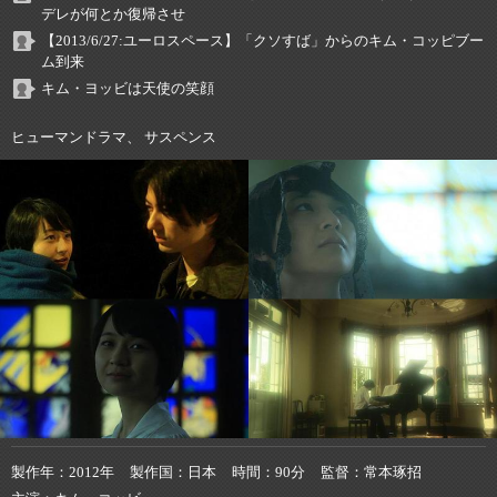
デレが何とか復帰させ
【2013/6/27:ユーロスペース】「クソすば」からのキム・コッピブー
ム到来
キム・ヨッビは天使の笑顔
ヒューマンドラマ、 サスペンス
製作年
2012年
製作国
日本
時間
90分
監督
常本琢招