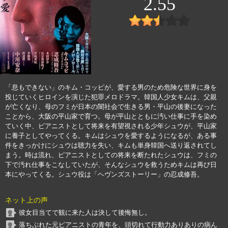
2.55
「息もできない」のキム・コッピが、愛する男のため危険な世界に身を
投じていくヒロインを演じた犯罪メロドラマ。韓国人少女キムは、父親
が亡くなり、母のフミが日本の闇社会で生きる男・平山の後妻になった
ことから、大阪の平山家で育つ。母が平山とともに汚い仕事に手を染め
ていく中、ピアニストとして将来を有望視される少年シュウが、平山家
に養子としてやってくる。キムはシュウを愛するようになるが、ある事
件をきっかけにシュウは聴力を失い、キムも単身韓国へ送り返されてし
まう。時は流れ、ピアニストとしての将来を断たれたシュウは、フミの
下で汚れ仕事をこなしていたが、そんなシュウを救うためキムは再び日
本にやってくる。シュウ役は「ヘヴンズストーリー」の忍成修吾。
ネット上の声
彼女目当てで観に来た人は決して後悔無し。
落ちぶれた元ピアニストの青年を、頭切れて行動力ありありの病ん