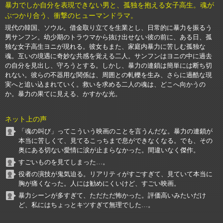
暴力でしか自分を表現できない男と、孤独を抱える女子高生。魂が
ぶつかり合う、衝撃のヒューマンドラマ。
現代の韓国、ソウル。借金取り立てを生業とし、日常的に暴力を振るう
男サンフン。幼少期のトラウマから抜け出せない彼の前に、ある日、孤
独な女子高生ヨニが現れる。彼女もまた、家庭内暴力に苦しむ孤独な
魂。互いの境遇に奇妙な共感を覚える二人。サンフンはヨニの中に過去
の自分を見出し、守ろうとする。しかし、暴力の連鎖は簡単には断ち切
れない。彼らの不器用な関係は、周囲との軋轢を生み、さらに過酷な現
実へと追い込まれていく。救いを求める二人の魂は、どこへ向かうの
か。暴力の果てに見える、かすかな光。
ネット上の声
「魂の叫び」ってこういう映画のことを言うんだな。暴力の連鎖が
本当に苦しくて、見てるこっちまで息ができなくなる。でも、その
奥にある切ない愛情に涙が止まらなかった。間違いなく傑作。
すごいものを見てしまった…。
役者の演技が鬼気迫る。リアリティがすごすぎて、見ていて本当に
胸が痛くなった。人には勧めにくいけど、すごい映画。
暴力シーンが多すぎて、ただただ怖かった。評価高いみたいだけ
ど、私にはちょっとキツすぎて無理でした…。