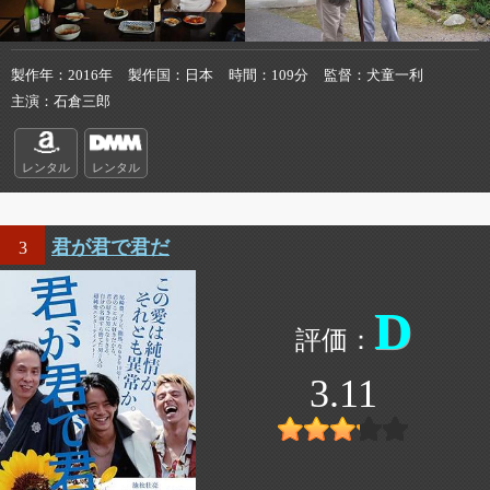
製作年
2016年
製作国
日本
時間
109分
監督
犬童一利
主演
石倉三郎
レンタル
レンタル
君が君で君だ
3
D
3.11