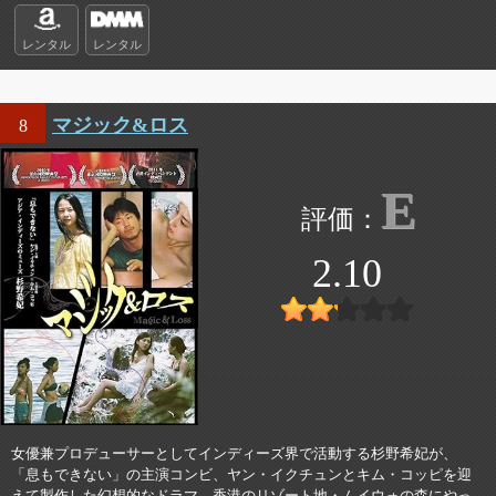
レンタル
レンタル
マジック&ロス
8
E
2.10
女優兼プロデューサーとしてインディーズ界で活動する杉野希妃が、
「息もできない」の主演コンビ、ヤン・イクチュンとキム・コッピを迎