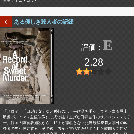
主演
キム・コッビ
ある優しき殺人者の記録
6
E
2.28
「ノロイ」「口裂け女」など独特のホラー作品を手がけてきた白石晃士
監督が、POV（主観映像）方式で撮り上げた日韓合作のサスペンススリラ
ー。韓国の障害者施設から、18人が犠牲となった連続猟奇殺人事件の容
疑者の男が脱走する。その後、男から電話で呼び出された韓国人女性ジ