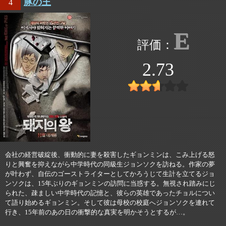
豚の王
4
E
2.73
会社の経営破綻後、衝動的に妻を殺害したギョンミンは、こみ上げる怒
りと興奮を抑えながら中学時代の同級生ジョンソクを訪ねる。作家の夢
が叶わず、自伝のゴーストライターとしてかろうじて生計を立てるジョ
ンソクは、15年ぶりのギョンミンの訪問に当惑する。無視され踏みにじ
られた、疎ましい中学時代の記憶と、彼らの英雄であったチョルについ
て語り始めるギョンミン。そして彼は母校の校庭へジョンソクを連れて
行き、15年前のあの日の衝撃的な真実を明かそうとするが…。