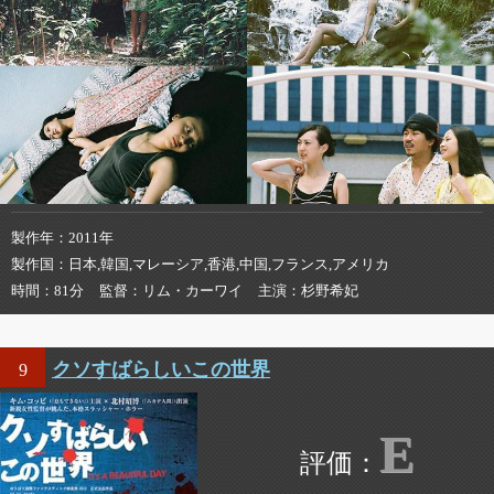
製作年
2011年
製作国
日本,韓国,マレーシア,香港,中国,フランス,アメリカ
時間
81分
監督
リム・カーワイ
主演
杉野希妃
クソすばらしいこの世界
9
E