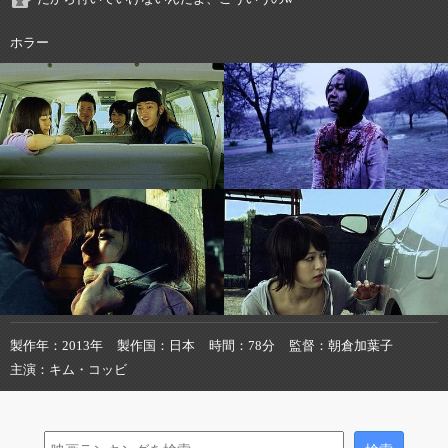
ホラー
製作年
2013年
製作国
日本
時間
78分
監督
朝倉加葉子
主演
キム・コッビ