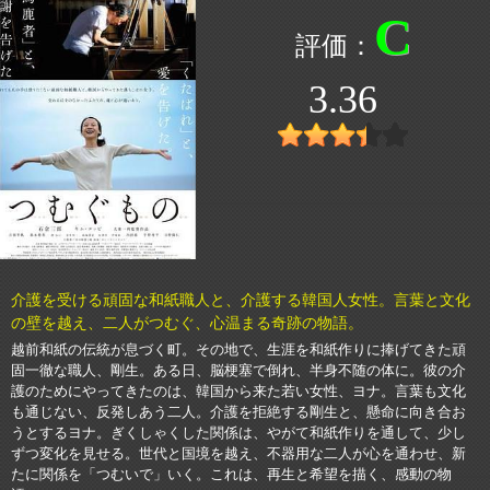
C
3.36
介護を受ける頑固な和紙職人と、介護する韓国人女性。言葉と文化
の壁を越え、二人がつむぐ、心温まる奇跡の物語。
越前和紙の伝統が息づく町。その地で、生涯を和紙作りに捧げてきた頑
固一徹な職人、剛生。ある日、脳梗塞で倒れ、半身不随の体に。彼の介
護のためにやってきたのは、韓国から来た若い女性、ヨナ。言葉も文化
も通じない、反発しあう二人。介護を拒絶する剛生と、懸命に向き合お
うとするヨナ。ぎくしゃくした関係は、やがて和紙作りを通して、少し
ずつ変化を見せる。世代と国境を越え、不器用な二人が心を通わせ、新
たに関係を「つむいで」いく。これは、再生と希望を描く、感動の物