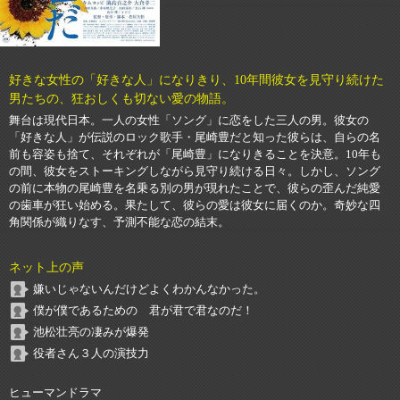
好きな女性の「好きな人」になりきり、10年間彼女を見守り続けた
男たちの、狂おしくも切ない愛の物語。
舞台は現代日本。一人の女性「ソング」に恋をした三人の男。彼女の
「好きな人」が伝説のロック歌手・尾崎豊だと知った彼らは、自らの名
前も容姿も捨て、それぞれが「尾崎豊」になりきることを決意。10年も
の間、彼女をストーキングしながら見守り続ける日々。しかし、ソング
の前に本物の尾崎豊を名乗る別の男が現れたことで、彼らの歪んだ純愛
の歯車が狂い始める。果たして、彼らの愛は彼女に届くのか。奇妙な四
角関係が織りなす、予測不能な恋の結末。
ネット上の声
嫌いじゃないんだけどよくわかんなかった。
僕が僕であるための 君が君で君なのだ！
池松壮亮の凄みが爆発
役者さん３人の演技力
ヒューマンドラマ