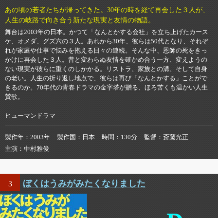
あの頃の若者たちが帰ってきた。30年の時を経て再会した３人が、
人生の岐路で向き合う新たな現実と友情の物語。
舞台は2003年の日本。かつて「なんとかする会社」を立ち上げたカース
ケ、オメダ、グズ六の３人。あれから30年、彼らは50代となり、それぞ
れが家庭や仕事で悩みを抱える日々の連続。そんな中、恩師の死をきっ
かけに再会した３人。昔と変わらぬ友情を確かめ合う一方、変えようの
ない現実が彼らに重くのしかかる。リストラ、家族との溝、そして自身
の老い。人生の折り返し地点で、彼らは再び「なんとかする」ことがで
きるのか。70年代の青春ドラマの金字塔が贈る、ほろ苦くも温かい人生
賛歌。
ヒューマンドラマ
製作年
2003年
製作国
日本
時間
130分
監督
斎藤光正
主演
中村雅俊
ぼくはうみがみたくなりました
3