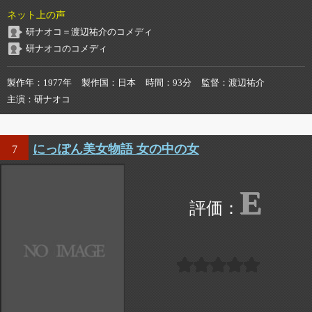
ネット上の声
研ナオコ＝渡辺祐介のコメディ
研ナオコのコメディ
製作年
1977年
製作国
日本
時間
93分
監督
渡辺祐介
主演
研ナオコ
にっぽん美女物語 女の中の女
7
E