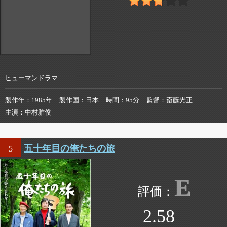
ヒューマンドラマ
製作年
1985年
製作国
日本
時間
95分
監督
斎藤光正
主演
中村雅俊
五十年目の俺たちの旅
5
E
2.58