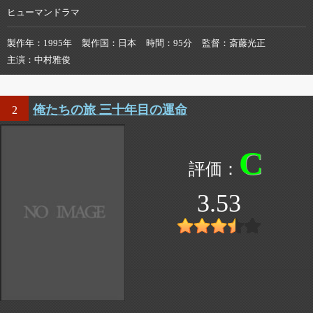
ヒューマンドラマ
製作年
1995年
製作国
日本
時間
95分
監督
斎藤光正
主演
中村雅俊
俺たちの旅 三十年目の運命
2
C
3.53