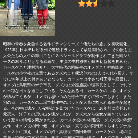
昭和の青春を象徴する名作ドラマシリーズ「俺たちの旅」を初映画化。
1975年に日本テレビ系列で連続ドラマとして放送開始され、その後も主
人公たちの人生の節目ごとにスペシャルドラマが制作されてきた同シリ
ーズの20年ぶりとなる続編で、主演の中村雅俊が映画初監督を務めた。
カースケこと津村浩介と、大学時代の同級生のオメダこと神崎隆夫、カ
ースケの小学校の先輩であるグズ六こと熊沢伸六の3人は70代を迎え、す
でに50年以上の付きあいとなった。カースケは小さな町工場を経営し、
オメダは鳥取県の米子市長、グズ六は介護施設の理事長として、それぞ
れ平穏な日々を過ごしている。そんなある日、カースケの工場にオメダ
が訪ねてくるが、オメダは思いつめた様子ですぐに帰ってしまう。また
別の日、カースケの工場で製作中のポットが大量に割られる事件が起き
る。その中に懐かしい砂時計を見つけたカースケは、20年前に病死した
元恋人・洋子との思い出を懐かしむが、グズ六から彼女が生きていると
いう驚きの情報を聞かされる。 カースケ役の中村雅俊、グズ六役の秋野
太作、オメダ役の田中健、オメダの妹・真弓役の岡田奈々らオリジナル
キャストに加え、オメダの娘・真理役で前田亜季、カースケの工場の従
業員・紗矢役で水谷果穂、青年・克史役で福士誠治、オメダの妻・小枝