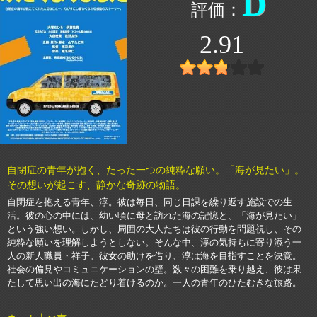
D
2.91
自閉症の青年が抱く、たった一つの純粋な願い。「海が見たい」。
その想いが起こす、静かな奇跡の物語。
自閉症を抱える青年、淳。彼は毎日、同じ日課を繰り返す施設での生
活。彼の心の中には、幼い頃に母と訪れた海の記憶と、「海が見たい」
という強い想い。しかし、周囲の大人たちは彼の行動を問題視し、その
純粋な願いを理解しようとしない。そんな中、淳の気持ちに寄り添う一
人の新人職員・祥子。彼女の助けを借り、淳は海を目指すことを決意。
社会の偏見やコミュニケーションの壁。数々の困難を乗り越え、彼は果
たして思い出の海にたどり着けるのか。一人の青年のひたむきな旅路。