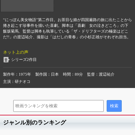
“にっぽん美女物語”第二作目。お茶目な娘が四国遍路の旅に出たことから
捲き起こす珍事件を描いた喜劇。脚本は「喜劇 女の泣きどころ」の下
飯坂菊馬、監督は脚本も執筆している「ザ・ドリフターズの極楽はどこ
だ!!」の渡辺祐介、撮影は「はだしの青春」の小杉正雄がそれぞれ担当。
ネット上の声
シリーズ2作目
製作年
1975年
製作国
日本
時間
89分
監督
渡辺祐介
主演
研ナオコ
ジャンル別のランキング