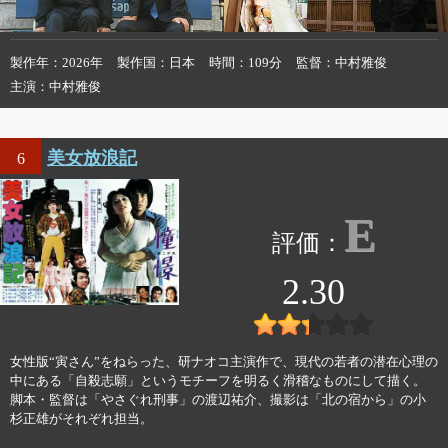
製作年
2026年
製作国
日本
時間
109分
監督
中村雅俊
主演
中村雅俊
美女放浪記
6
E
2.30
女性版“寅さん”をねらった、研ナオコ主演作で、現代の若者の潜在心理の
中にある「自殺志願」というモチーフを明るく滑稽なものにして描く。
脚本・監督は「やさぐれ刑事」の渡辺祐介、撮影は「北の宿から」の小
杉正雄がそれぞれ担当。