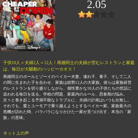
2.05
子供10人＋夫婦2人＝12人！再婚同士の夫婦が営むレストランと家庭
は、毎日が大騒動のハッピーカオス！
再婚同士のポールとゾーイのベイカー夫妻。連れ子、養子、そして二人
の間に生まれた子を合わせ、家族は総勢12人の大家族。彼らは家族経営
のレストランを切り盛りしながら、個性豊かな10人の子供たちの世話に
追われる毎日を送る。学校の問題、家庭内のルール、思春期の悩み。
次々と巻き起こる予測不能なトラブルに、夫婦の計画はいつも台無し。
それでも、愛とユーモアで乗り越えようとするベイカー家。家族最大の
危機が訪れた時、バラバラになりかけた一家が見つけ出す、本当の「家
族」の意味。
ネット上の声