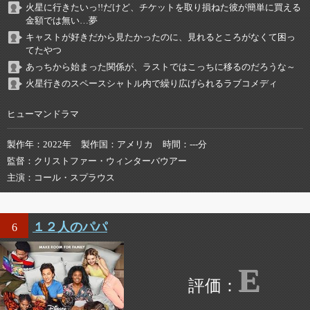
火星に行きたいっ!!だけど、チケットを取り損ねた彼が簡単に買える
金額では無い…夢
キャストが好きだから見たかったのに、見れるところがなくて困っ
てたやつ
あっちから始まった関係が、ラストではこっちに移るのだろうな～
火星行きのスペースシャトル内で繰り広げられるラブコメディ
ヒューマンドラマ
製作年
2022年
製作国
アメリカ
時間
---分
監督
クリストファー・ウィンターバウアー
主演
コール・スプラウス
１２人のパパ
6
E