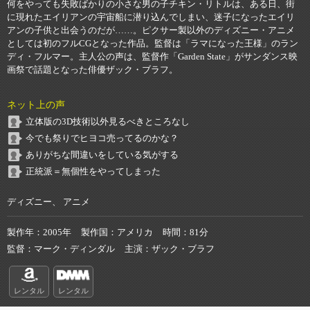
何をやっても失敗ばかりの小さな男の子チキン・リトルは、ある日、街
に現れたエイリアンの宇宙船に潜り込んでしまい、迷子になったエイリ
アンの子供と出会うのだが……。ピクサー製以外のディズニー・アニメ
としては初のフルCGとなった作品。監督は「ラマになった王様」のラン
ディ・フルマー。主人公の声は、監督作「Garden State」がサンダンス映
画祭で話題となった俳優ザック・ブラフ。
ネット上の声
立体版の3D技術以外見るべきところなし
今でも祭りでヒヨコ売ってるのかな？
ありがちな間違いをしている気がする
正統派＝無個性をやってしまった
ディズニー、 アニメ
製作年
2005年
製作国
アメリカ
時間
81分
監督
マーク・ディンダル
主演
ザック・ブラフ
レンタル
レンタル