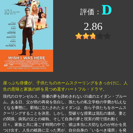
D
2.86
崖っぷち俳優が、子供たちのホームスクーリングをきっかけに、人
生の意味と家族の絆を見つめ直すハートフル・ドラマ。
現代のロサンゼルス。俳優の夢を諦めきれない35歳のエイダン・ブルー
ム。ある日、父が癌の再発を告白し、孫たちの私立学校の学費が払えな
くなる事態に。窮地に立たされたエイダンは、自ら子供たちをホームス
クーリングすることを決意。しかし、型破りな授業は混乱の連続。妻と
の関係、病気の父との確執、そして自身の夢と現実の間で揺れ動く
日々。家族と共に過ごす時間の中で、彼は本当に大切なものが何かを見
つけ出す。人生の岐路に立った男が、自分自身の「いるべき場所」を発