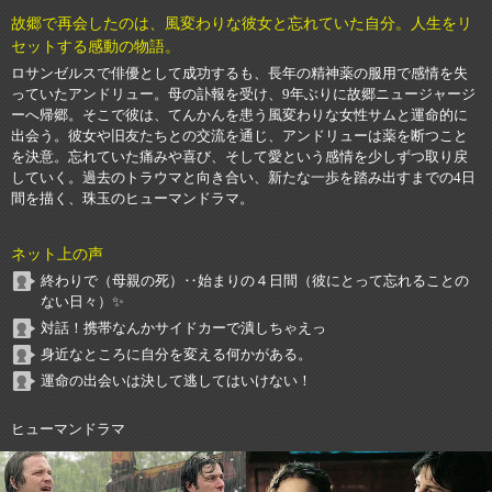
故郷で再会したのは、風変わりな彼女と忘れていた自分。人生をリ
セットする感動の物語。
ロサンゼルスで俳優として成功するも、長年の精神薬の服用で感情を失
っていたアンドリュー。母の訃報を受け、9年ぶりに故郷ニュージャージ
ーへ帰郷。そこで彼は、てんかんを患う風変わりな女性サムと運命的に
出会う。彼女や旧友たちとの交流を通じ、アンドリューは薬を断つこと
を決意。忘れていた痛みや喜び、そして愛という感情を少しずつ取り戻
していく。過去のトラウマと向き合い、新たな一歩を踏み出すまでの4日
間を描く、珠玉のヒューマンドラマ。
ネット上の声
終わりで（母親の死）‥始まりの４日間（彼にとって忘れることの
ない日々）✨
対話！携帯なんかサイドカーで潰しちゃえっ
身近なところに自分を変える何かがある。
運命の出会いは決して逃してはいけない！
ヒューマンドラマ