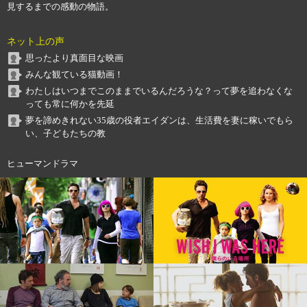
見するまでの感動の物語。
ネット上の声
思ったより真面目な映画
みんな観ている猫動画！
わたしはいつまでこのままでいるんだろうな？って夢を追わなくな
っても常に何かを先延
夢を諦めきれない35歳の役者エイダンは、生活費を妻に稼いでもら
い、子どもたちの教
ヒューマンドラマ