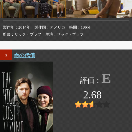
製作年
2014年
製作国
アメリカ
時間
106分
監督
ザック・ブラフ
主演
ザック・ブラフ
命の代償
3
E
2.68