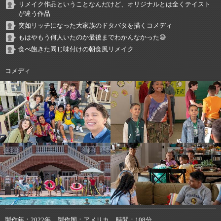
リメイク作品ということなんだけど、オリジナルとは全くテイスト
が違う作品
突如リッチになった大家族のドタバタを描くコメディ
もはやもう何人いたのか最後までわかんなかった😅
食べ飽きた同じ味付けの朝食風リメイク
コメディ
製作年
2022年
製作国
アメリカ
時間
108分