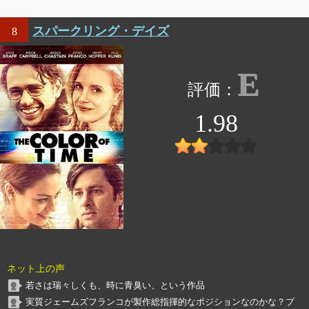
スパークリング・デイズ
8
E
1.98
ネット上の声
若さは瑞々しくも、時に青臭い、という作品
実質ジェームズフランコが製作総指揮的なポジションなのかな？プ