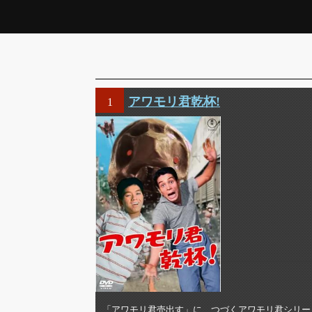
アワモリ君乾杯!
1
「アワモリ君売出す」に つづくアワモリ君シリー