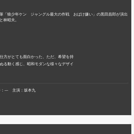
筆「狼少年ケン ジャングル最大の作戦 おばけ嫌い」の黒田昌郎が演出
と林昭夫。
仕方がとても面白かった、ただ、希望を持
ぬる動く感じ、昭和モダンな様々なデザイ
督
---
主演
坂本九