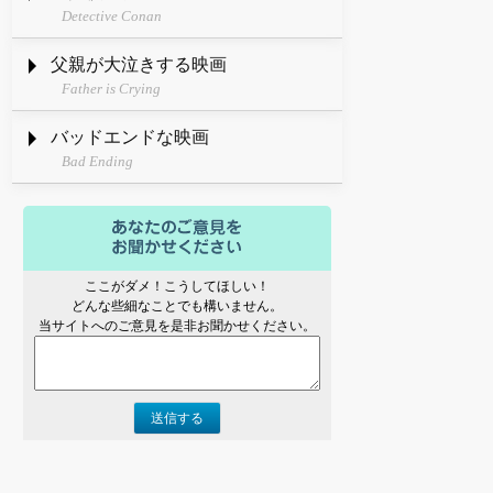
Detective Conan
父親が大泣きする映画
Father is Crying
バッドエンドな映画
Bad Ending
ここがダメ！こうしてほしい！
どんな些細なことでも構いません。
当サイトへのご意見を是非お聞かせください。
送信する