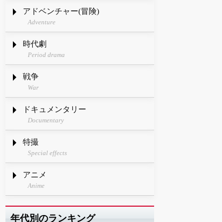
アドベンチャー(冒険)
Adventure
時代劇
Period drama
戦争
War
ドキュメンタリー
Documentary
特撮
Special effects
アニメ
Anime
年代別のランキング