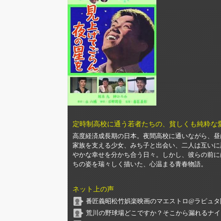
定時制高校に通う若者たちの、貧しくも純粋な
高度経済成長期の日本。夜間高校に通いながら、昼
家族を支える少女、みち子と出会い、二人は互いに
やかな幸せを分かち合う日々。しかし、彼らの前に
ちの姿を瑞々しく描いた、心温まる青春物語。
ネット上の声
番匠義昭松竹娯楽映画のマエストロ@ラピュタ阿
荒川の野球場どこですか？そこから漏れるナイ