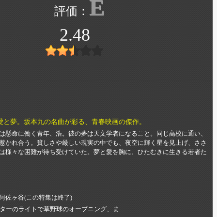
E
2.48
愛と夢。坂本九の名曲が彩る、青春映画の傑作。
は懸命に働く青年、浩。彼の夢は天文学者になること。同じ高校に通い、
惹かれ合う。貧しさや厳しい現実の中でも、夜空に輝く星を見上げ、ささ
は様々な困難が待ち受けていた。夢と愛を胸に、ひたむきに生きる若者た
佐ヶ谷(この特集は終了)
ターのライトで草野球のオープニング、ま