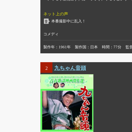
ネット上の声
本番撮影中に乱入！
コメディ
製作年
1961年
製作国
日本
時間
77分
監
九ちゃん音頭
2