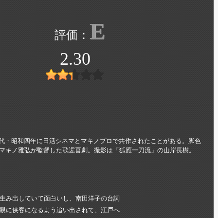
E
2.30
時代・昭和四年に日活シネマとマキノプロで共作されたことがある。脚色
マキノ雅弘が監督した歌謡喜劇。撮影は「狐雁一刀流」の山岸長樹。
生み出していて面白いし、南田洋子の台詞
親に侠客になるよう追い出されて、江戸へ