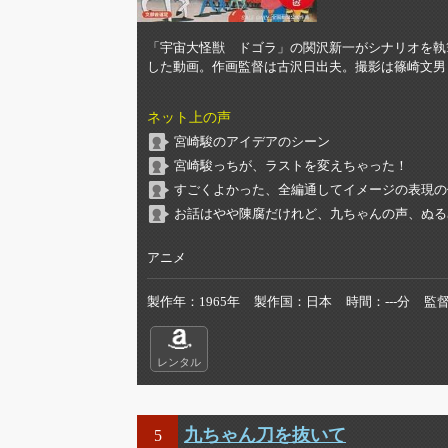
「宇宙大怪獣 ドゴラ」の関沢新一がシナリオを執
した動画。作画監督は古沢日出夫。撮影は篠崎文男
ネット上の声
宮崎駿のアイデアのシーン
宮崎駿っちが、ラストを変えちゃった！
すごくよかった、全編通してイメージの表現の
お話はやや陳腐だけれど、九ちゃんの声、ぬる
アニメ
製作年
1965年
製作国
日本
時間
---分
監
レンタル
九ちゃん刀を抜いて
5