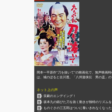
岡本一平原作“刀を抜いて”の映画化で、無声映画
は、城のぼると吉川透。「八州遊侠伝 男の盃」の
ネット上の声
笑劇のエンデイング！
坂本九の錆びた刀を抜く動きが独特のリズムを
ものぐさの三五郎はついに養いきれなくなった