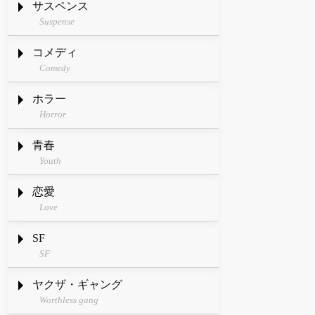
サスペンス
Suspense
コメディ
Comedy
ホラー
Horror
青春
Youth
恋愛
Love
SF
SF
ヤクザ・ギャング
Worthless gang