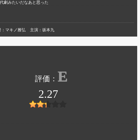
代劇みたいだなあと思った
督
マキノ雅弘
主演
坂本九
E
2.27