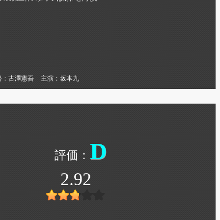
督
古澤憲吾
主演
坂本九
D
2.92