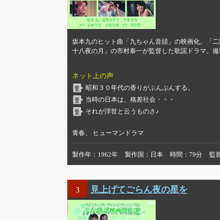
坂本九のヒット曲「九ちゃん音頭」の映画化。「二
十八夜の月」の市村泰一が監督した歌謡ドラマ。撮
ネット上の声
昭和３０年代の香りがぷんぷんする。
当時の日本は、格差社会・・・
それが浮世と云うものさ♪
青春、 ヒューマンドラマ
製作年
1962年
製作国
日本
時間
79分
監
見上げてごらん夜の星を
3