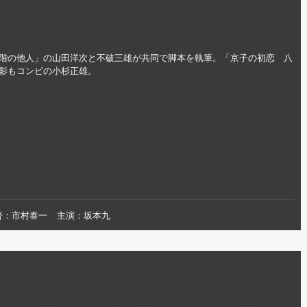
階の他人」の山田洋次と不破三雄が共同で脚本を執筆。「京子の初恋 八
影もコンビの小杉正雄。
督
市村泰一
主演
坂本九