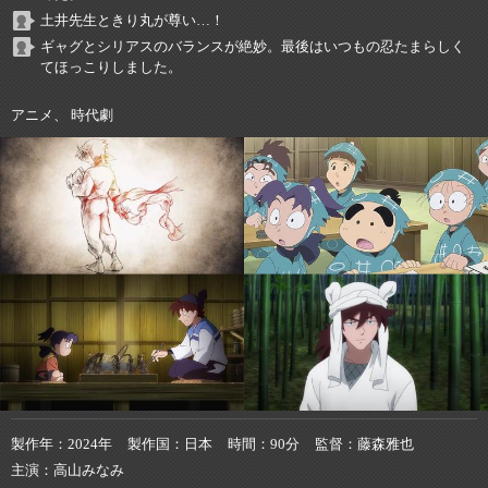
土井先生ときり丸が尊い…！
ギャグとシリアスのバランスが絶妙。最後はいつもの忍たまらしく
てほっこりしました。
アニメ、 時代劇
製作年
2024年
製作国
日本
時間
90分
監督
藤森雅也
主演
高山みなみ