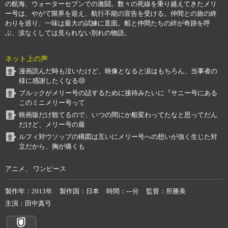
の航海、ウォーターセブンでの激闘。数々の死線を乗り越えてきたメリ
ー号は、やがて限界を迎え、航行不能の宣告を受ける。仲間との旅の終
わりを巡り、一味は最大の試練に直面。船と仲間たちの絆が奇跡を呼
ぶ、涙なくしては見られない別れの物語。
ネット上の声
漫画読んだ時も泣いたけど、映像となると涙はもちろん、当事者の
様に感謝したくなる😢
ブルックがメリー号の話するために接待みたいに『サニー号にある
このミニメリー号って
映画版だけ観てるので、いつの間にか船変わってたなと思ってだん
だけど、メリー号の最
ルフィ対ウソップの構図は互いにメリー号への想いが強く生じた対
立だから、胸が痛くも
アニメ、 ワンピース
製作年
2013年
製作国
日本
時間
---分
監督
所勝美
主演
田中真弓