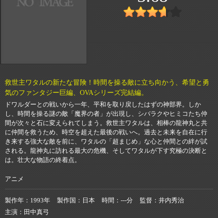
救世主ワタルの新たな冒険！時間を操る敵に立ち向かう、希望と勇
気のファンタジー巨編、OVAシリーズ完結編。
ドワルダーとの戦いから一年、平和を取り戻したはずの神部界。しか
し、時間を操る謎の敵「魔界の者」が出現し、シバラクやヒミコたち仲
間が次々と石に変えられてしまう。救世主ワタルは、相棒の龍神丸と共
に仲間を救うため、時空を超えた最後の戦いへ。過去と未来を自在に行
き来する強大な敵を前に、ワタルの「超まじめ」な心と仲間との絆が試
される。龍神丸に訪れる最大の危機、そしてワタルが下す究極の決断と
は。壮大な物語の終着点。
アニメ
製作年
1993年
製作国
日本
時間
---分
監督
井内秀治
主演
田中真弓