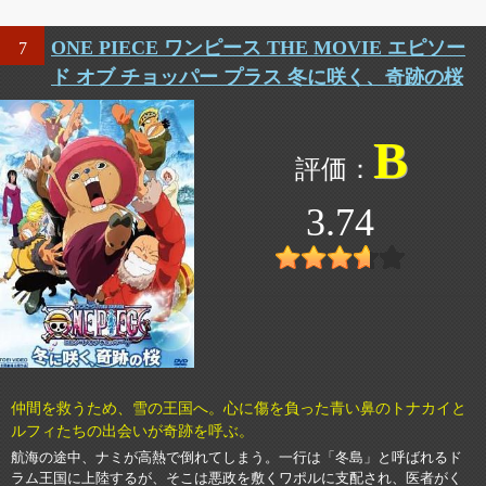
ONE PIECE ワンピース THE MOVIE エピソー
7
ド オブ チョッパー プラス 冬に咲く、奇跡の桜
B
3.74
仲間を救うため、雪の王国へ。心に傷を負った青い鼻のトナカイと
ルフィたちの出会いが奇跡を呼ぶ。
航海の途中、ナミが高熱で倒れてしまう。一行は「冬島」と呼ばれるド
ラム王国に上陸するが、そこは悪政を敷くワポルに支配され、医者がく