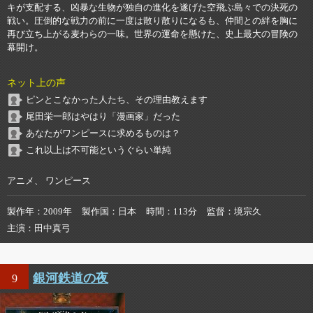
キが支配する、凶暴な生物が独自の進化を遂げた空飛ぶ島々での決死の
戦い。圧倒的な戦力の前に一度は散り散りになるも、仲間との絆を胸に
再び立ち上がる麦わらの一味。世界の運命を懸けた、史上最大の冒険の
幕開け。
ネット上の声
ピンとこなかった人たち、その理由教えます
尾田栄一郎はやはり「漫画家」だった
あなたがワンピースに求めるものは？
これ以上は不可能というぐらい単純
アニメ、 ワンピース
製作年
2009年
製作国
日本
時間
113分
監督
境宗久
主演
田中真弓
銀河鉄道の夜
9