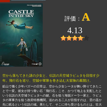
A
4.13
空から落ちてきた謎の少女と、伝説の天空城ラピュタを目指す少
年。飛行石を巡り、空賊や軍隊を巻き込む大冒険の幕開け。
鉱山で働く少年パズーの日常は、空から少女シータが舞い降りてきたこ
とで一変。彼女が持つ青い石「飛行石」こそ、かつて地上を支配したと
いう伝説の天空城ラピュタへの鍵。石を狙う海賊ドーラ一家と、ラピュ
タの軍事力を狙う政府特務機関。追われる二人が目指すのは、雲の遥か
先に眠るという伝説の城。果たして、そこに待ち受けるものとは。壮大