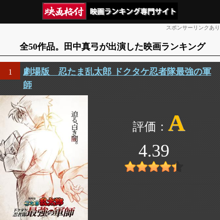
スポンサーリンクあり
全50作品。田中真弓が出演した映画ランキング
劇場版 忍たま乱太郎 ドクタケ忍者隊最強の軍
1
師
A
4.39