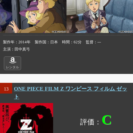
製作年
2014年
製作国
日本
時間
62分
監督
---
主演
田中真弓
レンタル
ONE PIECE FILM Z ワンピース フィルム ゼッ
13
ト
C