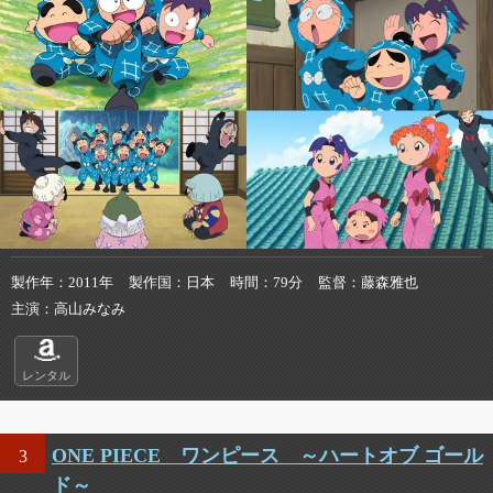
製作年
2011年
製作国
日本
時間
79分
監督
藤森雅也
主演
高山みなみ
レンタル
ONE PIECE ワンピース ～ハートオブ ゴール
3
ド～