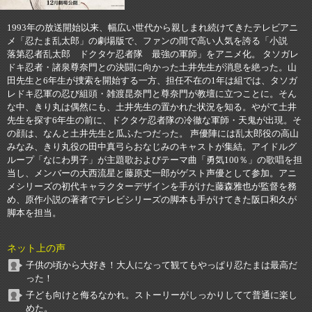
1993年の放送開始以来、幅広い世代から親しまれ続けてきたテレビアニ
メ「忍たま乱太郎」の劇場版で、ファンの間で高い人気を誇る「小説
落第忍者乱太郎 ドクタケ忍者隊 最強の軍師」をアニメ化。 タソガレ
ドキ忍者・諸泉尊奈門との決闘に向かった土井先生が消息を絶った。山
田先生と6年生が捜索を開始する一方、担任不在の1年は組では、タソガ
レドキ忍軍の忍び組頭・雑渡昆奈門と尊奈門が教壇に立つことに。そん
な中、きり丸は偶然にも、土井先生の置かれた状況を知る。やがて土井
先生を探す6年生の前に、ドクタケ忍者隊の冷徹な軍師・天鬼が出現。そ
の顔は、なんと土井先生と瓜ふたつだった。 声優陣には乱太郎役の高山
みなみ、きり丸役の田中真弓らおなじみのキャストが集結。アイドルグ
ループ「なにわ男子」が主題歌およびテーマ曲「勇気100％」の歌唱を担
当し、メンバーの大西流星と藤原丈一郎がゲスト声優として参加。アニ
メシリーズの初代キャラクターデザインを手がけた藤森雅也が監督を務
め、原作小説の著者でテレビシリーズの脚本も手がけてきた阪口和久が
脚本を担当。
ネット上の声
子供の頃から大好き！大人になって観てもやっぱり忍たまは最高だ
った！
子ども向けと侮るなかれ。ストーリーがしっかりしてて普通に楽し
めた。