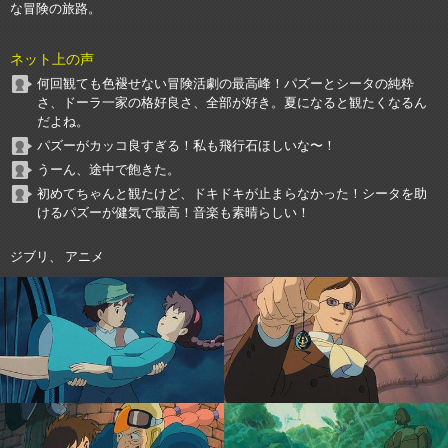
な冒険の旅路。
ネット上の声
何回観ても色褪せない冒険活劇の最高峰！パズーとシータの純粋
さ、ドーラ一家の格好良さ、全部が好き。夏になると観たくなるん
だよね。
パズーがカッコ良すぎる！私も飛行石ほしいな〜！
うーん、途中で飽きた。
初めてちゃんと観たけど、ドキドキが止まらなかった！シータを助
けるパズーが健気で最高！音楽も素晴らしい！
ジブリ、 アニメ