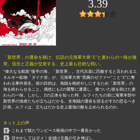
3.39
「新世界」の運命を賭け、伝説の元海軍大将“Z”と麦わらの一味が激
突。信念と正義が交差する、史上最も壮絶な戦い。
“偉大なる航路”後半の海、「新世界」。古代兵器に匹敵すると言われるエ
ネルギー鉱物「ダイナ岩」が、元海軍大将“黒腕のゼファー”こと“Z”に奪
われる事件発生。彼の目的は、海賊を根絶やしにするため「新世界」の
海を終わらせること。偶然にもZの襲撃に遭遇し、傷ついた彼を助けた麦
わらの一味。しかし、Zの正体を知った時、ルフィたちの前に海軍本部や
新世界の強者たちが立ちはだかる。全海賊の運命を揺るがすZの恐るべき
計画。ルフィは、立ちはだかる史上最強の敵を止められるのか。
ネット上の声
これまで観たワンピース映画の中で一番良かった
甘やかしてはダメ！金儲け主義の引き伸ばし