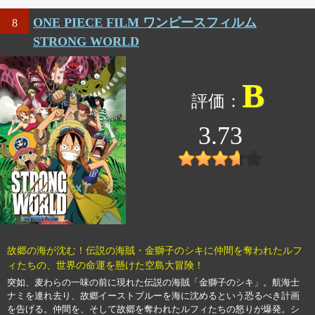
ONE PIECE FILM ワンピースフィルム
8
STRONG WORLD
B
3.73
故郷の海が沈む！伝説の海賊・金獅子のシキに仲間を奪われたルフ
ィたちの、世界の命運を懸けた空島大冒険！
突如、麦わらの一味の前に現れた伝説の海賊「金獅子のシキ」。航海士
ナミを連れ去り、故郷イーストブルーを海に沈めるという恐るべき計画
を告げる。仲間を、そして故郷を奪われたルフィたちの怒りが爆発。シ