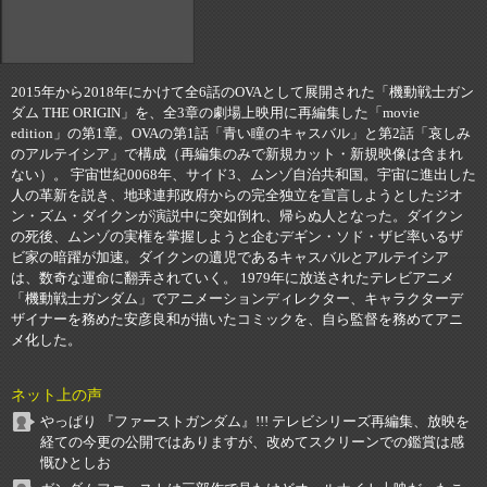
2015年から2018年にかけて全6話のOVAとして展開された「機動戦士ガン
ダム THE ORIGIN」を、全3章の劇場上映用に再編集した「movie
edition」の第1章。OVAの第1話「青い瞳のキャスバル」と第2話「哀しみ
のアルテイシア」で構成（再編集のみで新規カット・新規映像は含まれ
ない）。 宇宙世紀0068年、サイド3、ムンゾ自治共和国。宇宙に進出した
人の革新を説き、地球連邦政府からの完全独立を宣言しようとしたジオ
ン・ズム・ダイクンが演説中に突如倒れ、帰らぬ人となった。ダイクン
の死後、ムンゾの実権を掌握しようと企むデギン・ソド・ザビ率いるザ
ビ家の暗躍が加速。ダイクンの遺児であるキャスバルとアルテイシア
は、数奇な運命に翻弄されていく。 1979年に放送されたテレビアニメ
「機動戦士ガンダム」でアニメーションディレクター、キャラクターデ
ザイナーを務めた安彦良和が描いたコミックを、自ら監督を務めてアニ
メ化した。
ネット上の声
やっぱり 『ファーストガンダム』!!! テレビシリーズ再編集、放映を
経ての今更の公開ではありますが、改めてスクリーンでの鑑賞は感
慨ひとしお