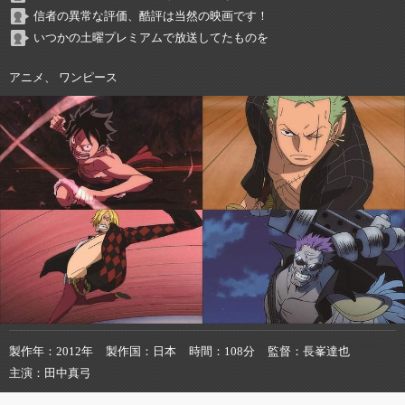
信者の異常な評価、酷評は当然の映画です！
いつかの土曜プレミアムで放送してたものを
アニメ、 ワンピース
製作年
2012年
製作国
日本
時間
108分
監督
長峯達也
主演
田中真弓