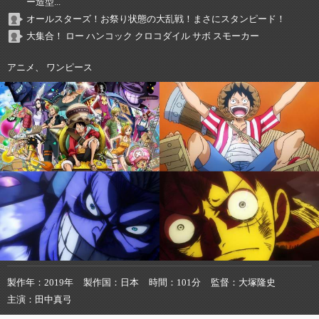
ー造型...
オールスターズ！お祭り状態の大乱戦！まさにスタンピード！
大集合！ ロー ハンコック クロコダイル サボ スモーカー
アニメ、 ワンピース
製作年
2019年
製作国
日本
時間
101分
監督
大塚隆史
主演
田中真弓