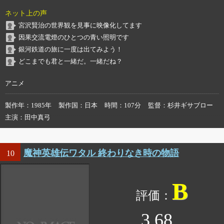
ネット上の声
宮沢賢治の世界観を見事に映像化してます
因果交流電燈のひとつの青い照明です
銀河鉄道の旅に一度は出てみよう！
どこまでも君と一緒だ。一緒だね？
アニメ
製作年
1985年
製作国
日本
時間
107分
監督
杉井ギサブロー
主演
田中真弓
魔神英雄伝ワタル 終わりなき時の物語
10
B
3.68