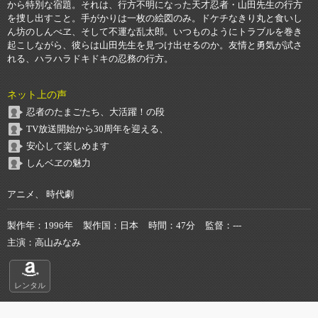
から特別な宿題。それは、行方不明になった天才忍者・山田先生の行方
を捜し出すこと。手がかりは一枚の絵図のみ。ドケチなきり丸と食いし
ん坊のしんべヱ、そして不運な乱太郎。いつものようにトラブルを巻き
起こしながら、彼らは山田先生を見つけ出せるのか。友情と勇気が試さ
れる、ハラハラドキドキの忍務の行方。
ネット上の声
忍者のたまごたち、大活躍！の段
TV放送開始から30周年を迎える、
安心して楽しめます
しんベヱの魅力
アニメ、 時代劇
製作年
1996年
製作国
日本
時間
47分
監督
---
主演
高山みなみ
レンタル