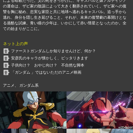
による暗殺だった。父の死をきっかけに、キャスバルと妹アルテイシア
の運命は、ザビ家の陰謀によって大きく翻弄されていく。ザビ家への復
讐を胸に秘め、忠実な家臣と共に地球へ逃れるキャスバル。追っ手から
逃れ、身分を隠し生き延びること。それが、未来の復讐劇の幕開けとな
る過酷な試練。青い瞳の少年は、いかにして赤い彗星となったのか。全
ての始まりがここに。
ネット上の声
ファーストガンダムしか知りませんけど、何か？
安彦氏のキャラが懐かしく、ピッタリきます
子供向け？ おやじ向け？ 不自然な脚本
「ガンダム 」ではないただのアニメ映画
アニメ、 ガンダム系