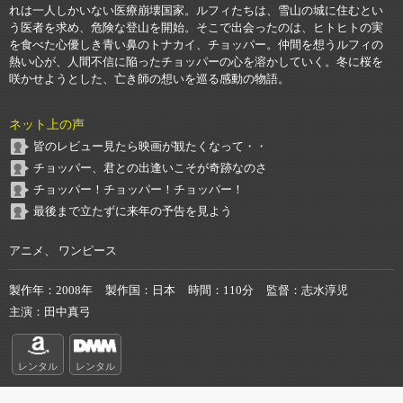
れは一人しかいない医療崩壊国家。ルフィたちは、雪山の城に住むとい
う医者を求め、危険な登山を開始。そこで出会ったのは、ヒトヒトの実
を食べた心優しき青い鼻のトナカイ、チョッパー。仲間を想うルフィの
熱い心が、人間不信に陥ったチョッパーの心を溶かしていく。冬に桜を
咲かせようとした、亡き師の想いを巡る感動の物語。
ネット上の声
皆のレビュー見たら映画が観たくなって・・
チョッパー、君との出逢いこそが奇跡なのさ
チョッパー！チョッパー！チョッパー！
最後まで立たずに来年の予告を見よう
アニメ、 ワンピース
製作年
2008年
製作国
日本
時間
110分
監督
志水淳児
主演
田中真弓
レンタル
レンタル