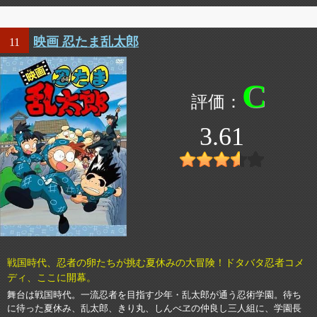
映画 忍たま乱太郎
11
C
3.61
戦国時代、忍者の卵たちが挑む夏休みの大冒険！ドタバタ忍者コメ
ディ、ここに開幕。
舞台は戦国時代。一流忍者を目指す少年・乱太郎が通う忍術学園。待ち
に待った夏休み、乱太郎、きり丸、しんべヱの仲良し三人組に、学園長