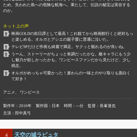
ため、失われた島への危険な航海へ。果たして、伝説の秘宝は実在する
のか。
ネット上の声
映画GOLDの前日譚として最高！これ観てから映画館行くと絶対もっ
と楽しめる。オルガとアシエの親子愛に普通に泣いた。
テレビSPだけど作画も綺麗で満足。サクッと観れるのが良いね。
うーん、ストーリーがちょっと単調だったかな。敵キャラにもう少
し魅力が欲しかったかも。ワンピースファンだから見たけど、少し
残念。
オルガがめっちゃ可愛かった！麦わらの一味とのやり取りも面白く
て好き！
アニメ、 ワンピース
製作年
2016年
製作国
日本
時間
---分
監督
長峯達也
主演
田中真弓
天空の城ラピュタ
4