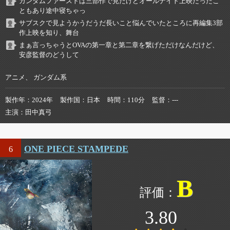
ガンダムファーストは三部作で見たけどオールナイト上映だったこ
ともあり途中寝ちゃっ
サブスクで見ようかうだうだ長いこと悩んでいたところに再編集3部
作上映を知り、舞台
まぁ言っちゃうとOVAの第一章と第二章を繋げただけなんだけど、
安彦監督のどうして
アニメ、 ガンダム系
製作年
2024年
製作国
日本
時間
110分
監督
---
主演
田中真弓
ONE PIECE STAMPEDE
6
B
3.80