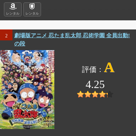
レンタル
レンタル
劇場版アニメ 忍たま乱太郎 忍術学園 全員出動!
2
の段
A
4.25