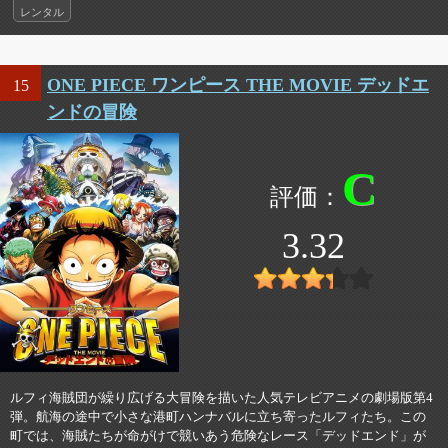
レンタル
ONE PIECE ワンピース THE MOVIE デッドエ
15
ンドの冒険
C
3.32
ルフィ海賊団が繰り広げる大冒険を描いた人気テレビアニメの劇場版第4
弾。航海の途中で小さな港町ハンナバルに立ち寄ったルフィたち。この
町では、海賊たちが命がけで競いあう危険なレース「デッドエンド」が