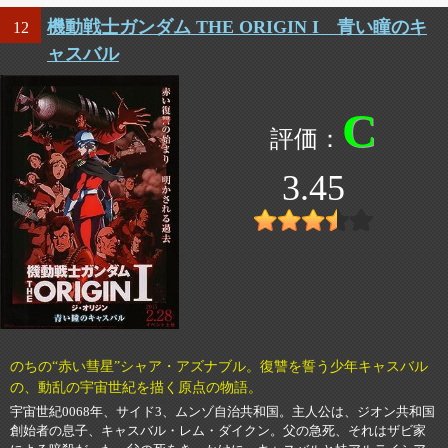
機動戦士ガンダム THE ORIGIN I 青い瞳のキ
12
ャスバル
C
3.45
のちの“赤い彗星”シャア・アズナブル。復讐を誓う少年キャスバル
の、動乱の宇宙世紀を描く原点の物語。
宇宙世紀0068年、サイド3、ムンゾ自治共和国。主人公は、ジオン共和国
創始者の息子、キャスバル・レム・ダイクン。父の急死、それはザビ家