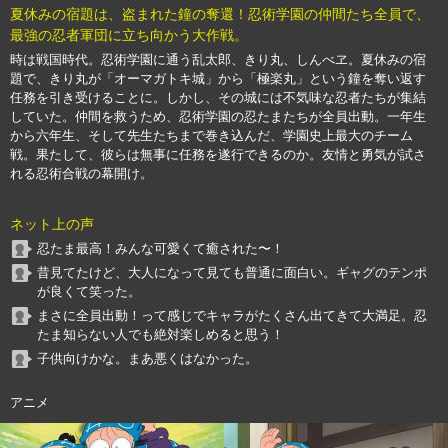
夏休みの宿題は、盗まれた鐘の奪還！忍術学園の仲間たち全員で、
最強の忍者軍団に立ち向かう大作戦。
時は戦国時代。忍術学園に通う乱太郎、きり丸、しんべヱ。夏休みの宿
題で、きり丸が「オーマガトキ城」から「極楽丸」という鐘を奪い返す
任務を引き受けることに。しかし、その城には不気味な忍者たちが集結
していた。仲間を救うため、忍術学園の忍たまたちが全員出動。一年生
から六年生、そして先生たちまで巻き込んだ、学園史上最大のチーム
戦。果たして、彼らは無事に任務を遂行できるのか。友情と勇気が試さ
れる忍術合戦の幕開け。
ネット上の声
忍たま最高！みんな可愛くて癒された〜！
昔見てたけど、大人になって見ても普通に面白い。ギャグのテンポ
が良くて笑った。
まさに全員出動！って感じでキャラがたくさん出てきて大満足。忍
たま知らない人でも絶対楽しめると思う！
子供向けかな。まあ悪くはなかった。
アニメ