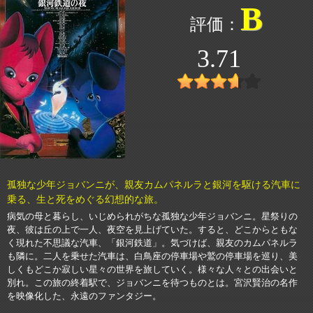
B
3.71
孤独な少年ジョバンニが、親友カムパネルラと銀河を駆ける汽車に
乗る、生と死をめぐる幻想的な旅。
病気の母と暮らし、いじめられがちな孤独な少年ジョバンニ。星祭りの
夜、彼は丘の上で一人、夜空を見上げていた。すると、どこからともな
く現れた不思議な汽車、「銀河鉄道」。気づけば、親友のカムパネルラ
も隣に。二人を乗せた汽車は、白鳥座の停車場や鷲の停車場を巡り、美
しくもどこか寂しい星々の世界を旅していく。様々な人々との出会いと
別れ。この旅の終着駅で、ジョバンニを待つものとは。宮沢賢治の名作
を映像化した、永遠のファンタジー。