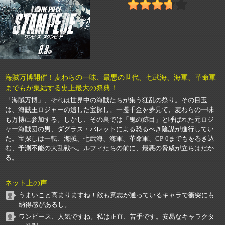
海賊万博開催！麦わらの一味、最悪の世代、七武海、海軍、革命軍
までもが集結する史上最大の祭典！
「海賊万博」、それは世界中の海賊たちが集う狂乱の祭り。その目玉
は、海賊王ロジャーの遺した宝探し。一攫千金を夢見て、麦わらの一味
も万博に参加する。しかし、その裏では「鬼の跡目」と呼ばれた元ロジ
ャー海賊団の男、ダグラス・バレットによる恐るべき陰謀が進行してい
た。宝探しは一転、海賊、七武海、海軍、革命軍、CP-0までもを巻き込
む、予測不能の大乱戦へ。ルフィたちの前に、最悪の脅威が立ちはだか
る。
ネット上の声
うまいこと高まりますね！敵も意志が通っているキャラで衝突にも
納得感があるし。
ワンピース、人気ですね。私は正直、苦手です。安易なキャラクタ