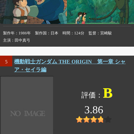
製作年
1986年
製作国
日本
時間
124分
監督
宮崎駿
主演
田中真弓
機動戦士ガンダム THE ORIGIN 第一章 シャ
5
ア・セイラ編
B
3.86