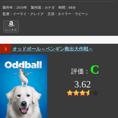
製作年
2010年
製作国
カナダ
時間
88分
監督
イーライ・クレイグ
主演
タイラー・ラビーン
レンタル
オッドボール～ペンギン救出大作戦～
3
C
3.62