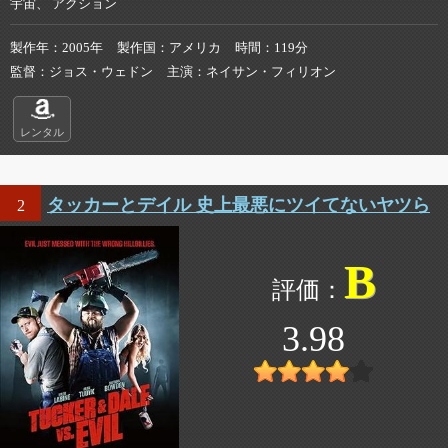
宇宙、 アクション
製作年
2005年
製作国
アメリカ
時間
119分
監督
ジョス・ウェドン
主演
ネイサン・フィリオン
レンタル
タッカーとデイル 史上最悪にツイてないヤツら
2
B
3.98