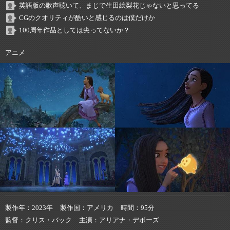
英語版の歌声聴いて、まじで生田絵梨花じゃないと思ってる
CGのクオリティが酷いと感じるのは僕だけか
100周年作品としては尖ってないか？
アニメ
製作年
2023年
製作国
アメリカ
時間
95分
監督
クリス・バック
主演
アリアナ・デボーズ