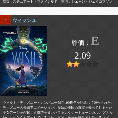
監督
スチュアート・マクドナルド
主演
シェーン・ジェイコブソン
ウィッシュ
4
E
2.09
ウォルト・ディズニー・カンパニー創立100周年を記念して製作された、
ディズニーの長編アニメーション。魔法の王国の真実を知ってしまった
少女アーシャが起こす奇跡を描いたファンタジーミュージカル。 どんな
願いもかなうと言われているロサス王国。魔法を操り国を治めるマグニ