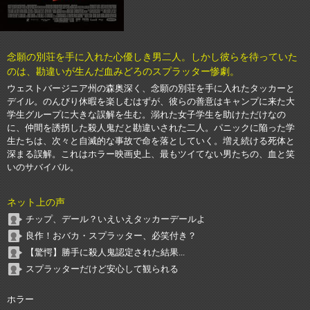
念願の別荘を手に入れた心優しき男二人。しかし彼らを待っていた
のは、勘違いが生んだ血みどろのスプラッター惨劇。
ウェストバージニア州の森奥深く、念願の別荘を手に入れたタッカーと
デイル。のんびり休暇を楽しむはずが、彼らの善意はキャンプに来た大
学生グループに大きな誤解を生む。溺れた女子学生を助けただけなの
に、仲間を誘拐した殺人鬼だと勘違いされた二人。パニックに陥った学
生たちは、次々と自滅的な事故で命を落としていく。増え続ける死体と
深まる誤解。これはホラー映画史上、最もツイてない男たちの、血と笑
いのサバイバル。
ネット上の声
チップ、デール？いえいえタッカーデールよ
良作！おバカ・スプラッター、必笑付き？
【驚愕】勝手に殺人鬼認定された結果...
スプラッターだけど安心して観られる
ホラー