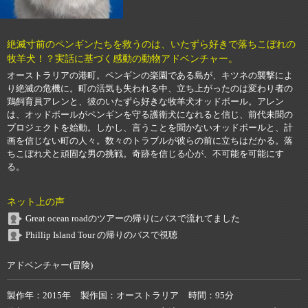
絶滅寸前のペンギンたちを救うのは、いたずら好きで落ちこぼれの
牧羊犬！？実話に基づく感動の動物アドベンチャー。
オーストラリアの港町。ペンギンの楽園である島が、キツネの襲撃によ
り絶滅の危機に。町の活気も失われる中、立ち上がったのは変わり者の
鶏飼育員アレンと、彼のいたずら好きな牧羊犬オッドボール。アレン
は、オッドボールがペンギンを守る護衛犬になれると信じ、前代未聞の
プロジェクトを始動。しかし、言うことを聞かないオッドボールと、計
画を信じない町の人々。数々のトラブルが彼らの前に立ちはだかる。落
ちこぼれ犬と頑固な男の挑戦。奇跡を信じる心が、不可能を可能にす
る。
ネット上の声
Great ocean roadのツアーの帰りにバスで流れてました
Phillip Island Tour の帰りのバスで視聴
アドベンチャー(冒険)
製作年
2015年
製作国
オーストラリア
時間
95分