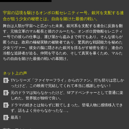
宇宙の辺境を駆けるオンボロ船セレニティー号。銀河を支配する連
合が狙う少女の秘密とは。自由を賭けた最後の戦い。
舞台は人類が宇宙へと広がった未来。銀河系を支配する連合に反旗を翻
す、元独立軍のマル船長と彼のクルーたち。オンボロ貨物船セレニティ
ー号での彼らの仕事は、運び屋から盗みまで何でもあり。そんな彼らが
匿うのは、政府の極秘実験の被験者であり、驚異的な戦闘能力を秘めた
少女リヴァー。彼女の脳に隠された銀河を揺るがす秘密を巡り、連合の
冷酷な追跡者が迫る。仲間を守るため、そして真実を暴くため、マルた
ちの自由を賭けた最後の戦いの幕開け。
ネット上の声
TVシリーズ「ファイヤーフライ」からのファン。打ち切りは悲しか
ったけど、この映画で完結してくれて本当に感謝しかない！
元のドラマは知らなかったけど、SFアドベンチャーとして普通に楽
しめた。世界観が独特で良い。
ドラマの続きとは知らずに観てしまった。登場人物に感情移入でき
ず、話もよく分からなかったな…。
最高！