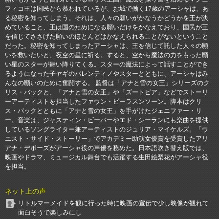
フィコ王は国民から慕われているが、お城で働く17歳のアーシャは、あ
る秘密を知ってしまう。それは、人々の願いがかなうかどうかを王が決
めていること、王は国のためになる願いだけをかなえており、国民が王
を信じてささげた願いのほとんどはかなえられることがないということ
だった。秘密を知ってしまったアーシャは、王を信じて託した人々の願
いを救いたいと、夜空の星に祈る。すると、空から魔法の力をもった願
い星のスターが舞い降りてくる。スターの魔法によって話すことができ
るようになった子ヤギのバレンティノやスターとともに、アーシャはみ
んなの願いのために奮闘する。 監督は「アナと雪の女王」シリーズのク
リス・バックと、「アナと雪の女王」や「ズートピア」などでストーリ
ーアーティストを担当したファウン・ビーラスンソーン。脚本はクリ
ス・バックとともに「アナと雪の女王」を手がけたジェニファー・リ
ー。音楽は、ジャスティン・ビーバーやエド・シーランにも楽曲を提供
しているソングライター兼アーティストのジュリア・マイケルズ。「ウ
エスト・サイド・ストーリー」でアカデミー助演女優賞を受賞したアリ
アナ・デボーズがアーシャ役の声優を務めた。日本語吹き替え版では、
映画やドラマ、ミュージカル舞台でも活躍する生田絵梨花がアーシャ役
を担当。
ネット上の声
リトルマーメイドを観に行った時に映画の宣伝で少し映像が観れて
面白そうで楽しみにし