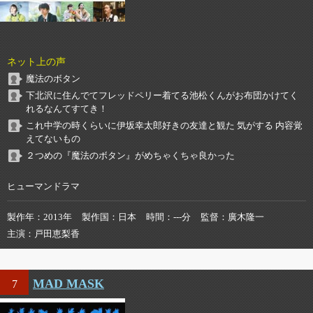
ネット上の声
魔法のボタン
下北沢に住んでてフレッドペリー着てる池松くんがお布団かけてく
れるなんてすてき！
これ中学の時くらいに伊坂幸太郎好きの友達と観た 気がする 内容覚
えてないもの
２つめの『魔法のボタン』がめちゃくちゃ良かった
ヒューマンドラマ
製作年
2013年
製作国
日本
時間
---分
監督
廣木隆一
主演
戸田恵梨香
MAD MASK
7