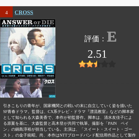
CROSS
4
E
2.51
引きこもりの青年が、国家機関との戦いの末に自立していく姿を描いた
SF青春ドラマ。監督は、CX系テレビ・ドラマ『漂流教室』などの脚本家
として知られる大森美香で、本作が初監督作。脚本は、清水友佳子によ
る原案を基に、大森監督と高木登が共同で執筆。撮影を「PAIN ペイ
ン」の鍋島淳裕が担当している。主演は、「スイート・スイート・ゴー
スト」の金子統昭。尚、本作はNTTブロードバンド配信用作品として製作