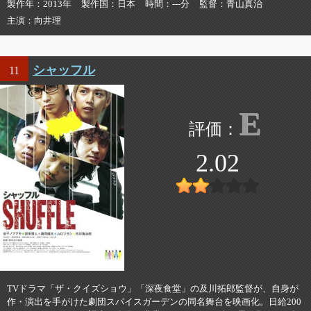
製作年
2013年
製作国
日本
時間
---分
監督
青山真治
主演
向井理
シャッフル
11
E
2.02
TVドラマ「ザ・クイズショウ」「深夜食堂」の及川拓郎監督が、自身が
作・演出を手がけた劇団スパイスガーデンの同名舞台を映画化。日給200