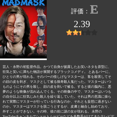
E
2.39
芸人・永野の初監督作品。かつて自身が披露したお笑いネタを原型に、
狂気と笑いに満ちた物語が展開するブラックコメディ。 とあるバーに、
ひとりの男が現れる。そのバーの怪しげなマスターは、客を殺害してそ
の顔の皮を剥ぎ、マスクとして被る猟奇殺人鬼だった。マスターはいつ
ものようにその男を殺し、顔の皮を剥いで被る。すると彼の脳内に、悪
夢のような映像が流れ込んでくる。その映像の中で、マスターはいつも
の自分以上に狂気じみた殺人を繰り返していた。それは男の意識に操ら
れて実際にマスターが行っている行為なのか、それとも妄想に過ぎない
のか。マスターはマスクを脱ごうとするが、皮膚と融合し始めており、
外すことができない。その時、彼の前に謎の女が現れる。 永野の
YouTubeチャンネルでショートムービーなどを多数手がけてきたテレビデ