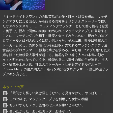
「ミッドナイトスワン」の内田英治が原作・脚本・監督を務め、マッチ
ングアプリによる出会いから始まる恐怖をオリジナルストーリーで描い
たサスペンススリラー。 ウェディングプランナーとして働く輪花は恋愛
に奥手で、親友で同僚の尚美に勧められてマッチングアプリに登録する
ことに。マッチングした相手・吐夢と会ってみたものの、現れたのはプ
ロフィールとは別人のように暗い男だった。それ以来、吐夢は輪花のス
トーカーと化し、恐怖を感じた輪花は取引先であるマッチングアプリ運
営会社のプログラマー・影山に助けを求める。同じ頃、“アプリ婚”した夫
婦を狙った連続殺人事件が起こる。輪花を取り巻く人々の本当の顔が
次々と明らかになっていく中、輪花の身にも事件の魔の手が迫る。 主人
公・輪花を土屋太鳳、狂気のストーカー・吐夢をアイドルグループ
「Snow Man」の佐久間大介、輪花を助けるプログラマー・影山を金子ノ
ブアキが演じる。
ネット上の声
「最初から怪しい奴は怪しくない」と見せかけて、やっぱり…。
この映画は、マッチングアプリを利用した女性の物語
ちょいずらしテク。監督のセンスが嫌いじゃない。
会いたかったーあいたカッターあ痛かった