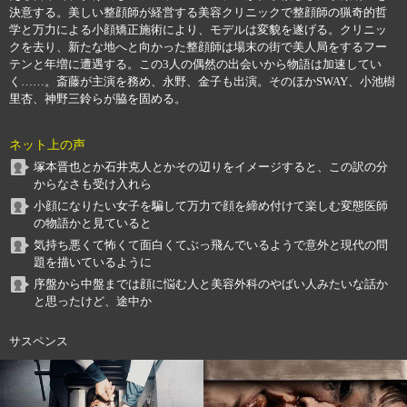
決意する。美しい整顔師が経営する美容クリニックで整顔師の猟奇的哲
学と万力による小顔矯正施術により、モデルは変貌を遂げる。クリニッ
クを去り、新たな地へと向かった整顔師は場末の街で美人局をするフー
テンと年増に遭遇する。この3人の偶然の出会いから物語は加速してい
く……。斎藤が主演を務め、永野、金子も出演。そのほかSWAY、小池樹
里杏、神野三鈴らが脇を固める。
ネット上の声
塚本晋也とか石井克人とかその辺りをイメージすると、この訳の分
からなさも受け入れら
小顔になりたい女子を騙して万力で顔を締め付けて楽しむ変態医師
の物語かと見ていると
気持ち悪くて怖くて面白くてぶっ飛んでいるようで意外と現代の問
題を描いているように
序盤から中盤までは顔に悩む人と美容外科のやばい人みたいな話か
と思ったけど、途中か
サスペンス