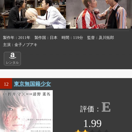
製作年
2011年
製作国
日本
時間
119分
監督
及川拓郎
主演
金子ノブアキ
レンタル
東京無国籍少女
12
E
1.99