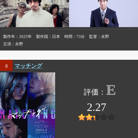
製作年
2025年
製作国
日本
時間
73分
監督
永野
主演
永野
マッチング
8
E
2.27