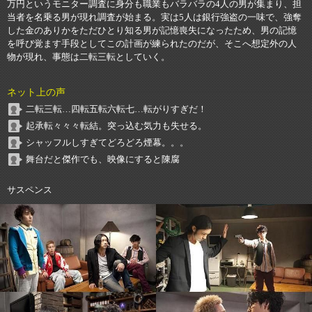
万円というモニター調査に身分も職業もバラバラの4人の男が集まり、担
当者を名乗る男が現れ調査が始まる。実は5人は銀行強盗の一味で、強奪
した金のありかをただひとり知る男が記憶喪失になったため、男の記憶
を呼び覚ます手段としてこの計画が練られたのだが、そこへ想定外の人
物が現れ、事態は二転三転としていく。
ネット上の声
二転三転…四転五転六転七…転がりすぎだ！
起承転々々々転結。突っ込む気力も失せる。
シャッフルしすぎてどろどろ煙幕。。。
舞台だと傑作でも、映像にすると陳腐
サスペンス