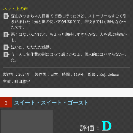
ネット上の声
森山みつきちゃん目当てで観に行ったけど、ストーリーもすごく引
き込まれた！光と影の使い方が印象的で、最後まで目が離せなかっ
たです。
悪くはないんだけど、ちょっと期待しすぎたかな。人を選ぶ映画か
も。
泣いた。ただただ感動。
うーん…制作費の割にはって感じかなぁ。個人的にはハマらなかっ
た。
製作年
2024年
製作国
日本
時間
119分
監督
Koji Uehara
主演
町田悠宇
スイート・スイート・ゴースト
2
D