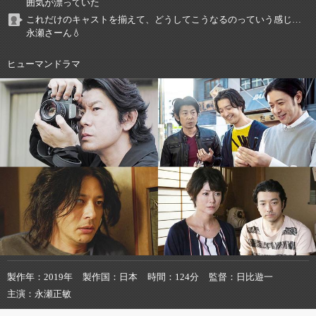
囲気が漂っていた
これだけのキャストを揃えて、どうしてこうなるのっていう感じ…
永瀬さーん💧
ヒューマンドラマ
製作年
2019年
製作国
日本
時間
124分
監督
日比遊一
主演
永瀬正敏