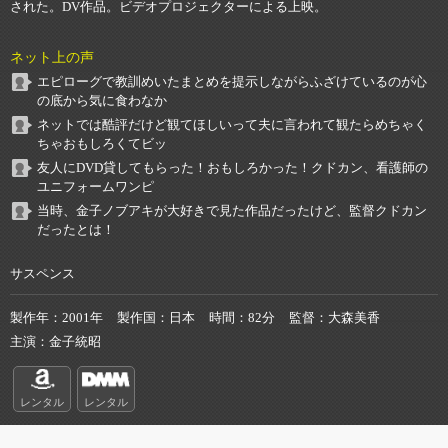
された。DV作品。ビデオプロジェクターによる上映。
ネット上の声
エピローグで教訓めいたまとめを提示しながらふざけているのが心
の底から気に食わなか
ネットでは酷評だけど観てほしいって夫に言われて観たらめちゃく
ちゃおもしろくてビッ
友人にDVD貸してもらった！おもしろかった！クドカン、看護師の
ユニフォームワンピ
当時、金子ノブアキが大好きで見た作品だったけど、監督クドカン
だったとは！
サスペンス
製作年
2001年
製作国
日本
時間
82分
監督
大森美香
主演
金子統昭
レンタル
レンタル