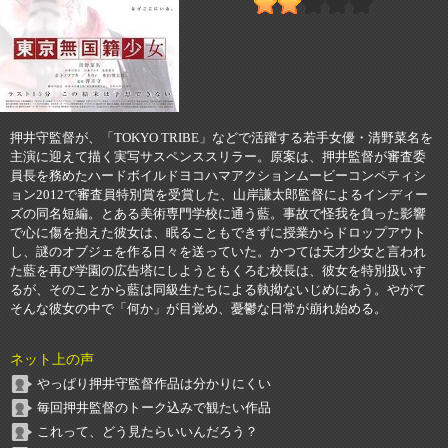
押井守監督が、「TOKYO TRIBE」などで活躍する若手女優・清野菜名を
主演に迎えて描く実写サスペンススリラー。原案は、押井監督が審査委
員長を務めたハードボイルドヨコハマアクションムービーコンペティシ
ョン2012で審査員特別賞を受賞した、山岸謙太郎監督によるインディー
ズの同名短編。とある美術専門学校に通う藍。事故で怪我を負った影響
で心に傷を抱えた彼女は、眠ることもできずに授業からドロップアウト
し、謎のオブジェを作る日々を送っていた。かつては天才少女と言われ
た藍を再び学園の広告塔にしようともくろむ校長は、彼女を特別扱いす
るが、そのことから藍は同級生たちによる執拗ないじめにあう。やがて
そんな彼女の中で「何か」が目覚め、憂鬱な日常が崩れ始める。
ネット上の声
やっぱり押井守監督作品は分かりにくい
毎回押井監督のトーク込みで観たい作品
これって、どう見たらいいんだろう？