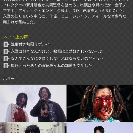
ィレクターの新井勝也が共同監督を務める。出演は永野のほか、金子ノ
ブアキ、アイナ・ジ・エンド、斎藤工、D.O、戸塚祥太（A.B.C-Z）ら。
永野の知り合いを中心に、俳優、ミュージシャン、アイドルなど多彩な
顔ぶれが集結した。
ネット上の声
連射付き無限リボルバー
永野は好きなんだけど、映画は全然好きじゃなかった
なんでこんなにグロくしなければならないのだろう‥
観終わったあとの背徳感が私の部屋を支配した
ホラー