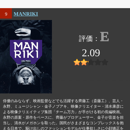
MANRIKI
9
E
2.09
俳優のみならず、映画監督などでも活躍する齊藤工（斎藤工）、芸人・
永野、ミュージシャン・金子ノブアキ、映像クリエイター・清水康彦に
よる映像クリエイティブ集団「チーム万力」が手がける初の長編映画。
永野の原案・原作をベースに、齊藤がプロデューサー、金子が音楽を担
当し、清水がメガホンを取った。国民がさまざまなコンプレックスを抱
える日本で、駆け出しのファッションモデルが仕事欲しさに小顔矯正を