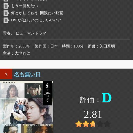
もう一度見たい
何とかしてもう1回観たい映画
DVDがほしいのにぃいいいい
青春、 ヒューマンドラマ
製作年
2000年
製作国
日本
時間
108分
監督
芳田秀明
主演
大地泰仁
名も無い日
3
D
2.81