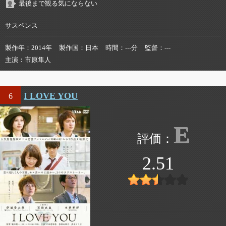
最後まで観る気にならない
サスペンス
製作年
2014年
製作国
日本
時間
---分
監督
---
主演
市原隼人
I LOVE YOU
6
E
2.51