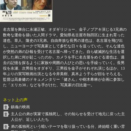
名古屋を舞台に永瀬正敏、オダギリジョー、金子ノブアキ演じる3兄弟の
数奇な運命を描いた人間ドラマ。愛知県名古屋市熱田区に生まれ育った
達也、章人、隆史の3兄弟。自由奔放な長男の達也は、名古屋を飛び出
し、ニューヨークで写真家として多忙な日々を送っていた。そんな達也
が突然の弟の訃報を受けて名古屋へ帰ってきた。自ら破滅的な生活を選
択した弟に何が起こったのか。カメラを手に名古屋をめぐる達也は、過
去の記憶を探るように家族や周囲の人びとの思いを手繰っていく。長男
役を永瀬、次男役をオダギリ、三男役を金子がそれぞれ演じるほか、13
年ぶりの実写映画出演となる今井美樹、真木よう子らが顔をそろえる。
監督は高倉健のドキュメンタリー「健さん」や樹木希林が企画に参加し
た「エリカ38」などを手がけた、写真家の日比遊一。
ネット上の声
鎮魂の映画
主人公の弟が実家で孤独死し、その知らせを受けて地元に戻った主
人公が、近しい人たち
弟の孤独死という暗いテーマを取り扱っている分、終始暗く重い雰