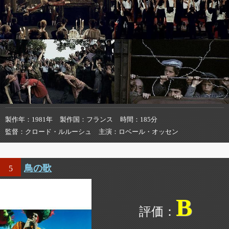
製作年
1981年
製作国
フランス
時間
185分
監督
クロード・ルルーシュ
主演
ロベール・オッセン
鳥の歌
5
B