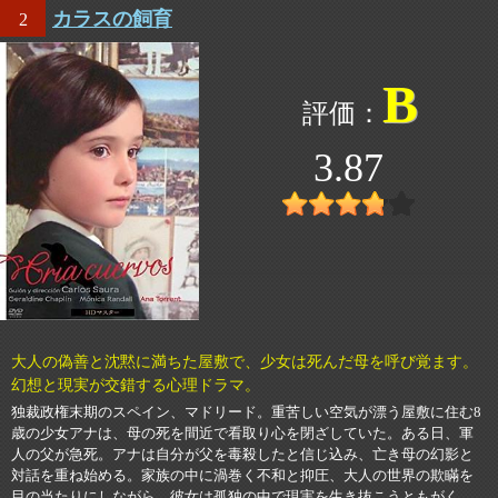
カラスの飼育
2
B
3.87
大人の偽善と沈黙に満ちた屋敷で、少女は死んだ母を呼び覚ます。
幻想と現実が交錯する心理ドラマ。
独裁政権末期のスペイン、マドリード。重苦しい空気が漂う屋敷に住む8
歳の少女アナは、母の死を間近で看取り心を閉ざしていた。ある日、軍
人の父が急死。アナは自分が父を毒殺したと信じ込み、亡き母の幻影と
対話を重ね始める。家族の中に渦巻く不和と抑圧、大人の世界の欺瞞を
目の当たりにしながら、彼女は孤独の中で現実を生き抜こうともがく。