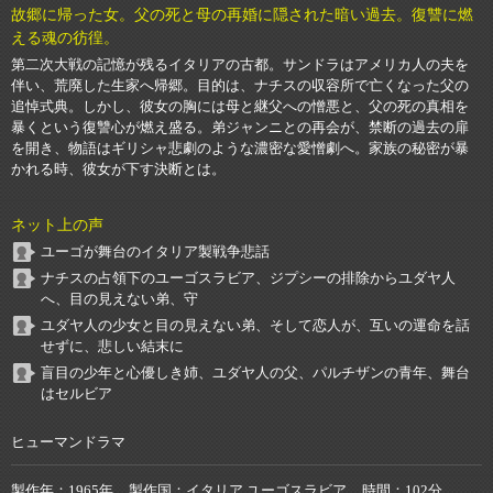
故郷に帰った女。父の死と母の再婚に隠された暗い過去。復讐に燃
える魂の彷徨。
第二次大戦の記憶が残るイタリアの古都。サンドラはアメリカ人の夫を
伴い、荒廃した生家へ帰郷。目的は、ナチスの収容所で亡くなった父の
追悼式典。しかし、彼女の胸には母と継父への憎悪と、父の死の真相を
暴くという復讐心が燃え盛る。弟ジャンニとの再会が、禁断の過去の扉
を開き、物語はギリシャ悲劇のような濃密な愛憎劇へ。家族の秘密が暴
かれる時、彼女が下す決断とは。
ネット上の声
ユーゴが舞台のイタリア製戦争悲話
ナチスの占領下のユーゴスラビア、ジプシーの排除からユダヤ人
へ、目の見えない弟、守
ユダヤ人の少女と目の見えない弟、そして恋人が、互いの運命を話
せずに、悲しい結末に
盲目の少年と心優しき姉、ユダヤ人の父、パルチザンの青年、舞台
はセルビア
ヒューマンドラマ
製作年
1965年
製作国
イタリア,ユーゴスラビア
時間
102分