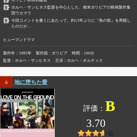
ボリビア映画初鑑賞
ホルヘ・サンヒネス監督を中心とした、南米ボリビアの映画製作集
団ウカマウ
今回コメントを書くにあたって、約13年ぶりに『鳥の歌』を再観し
たのだが…
ヒューマンドラマ
製作年
1995年
製作国
ボリビア
時間
100分
監督
ホルヘ・サンヒネス
主演
ホルヘ・オルティス
地に堕ちた愛
6
B
3.70