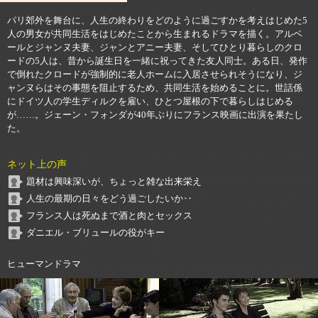
パリ郊外を舞台に、人生の終わりをどのように過ごすかを考えはじめた5
人の男女が共同生活をはじめたことから生まれるドラマを描く。アルベ
ールとジャンヌ夫妻、ジャンとアニー夫妻、そしてひとり暮らしのクロ
ードの5人は、昔から誕生日を一緒に祝ってきた友人同士。ある日、発作
で倒れたクロードが強制的に老人ホームに入居させられそうになり、ジ
ャンヌらはその事態を阻止するため、共同生活を始めることに。世話係
にドイツ人の学生ディルクを雇い、ひとつ屋根の下で暮らしはじめる
が……。ジェーン・フォンダが40年ぶりにフランス映画に出演を果たし
た。
ネット上の声
題材は興味深いが、ちょっと雑な出来栄え
人生の最期の日々をどう過ごしたいか‥
フランス人は死ぬまで酒と肉とセックス
ダニエル・ブリュールの役がキー
ヒューマンドラマ