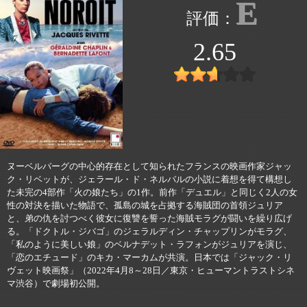
E
2.65
ヌーベルバーグの中心的存在として知られたフランスの映画作家ジャッ
ク・リベットが、ジェラール・ド・ネルバルの小説に着想を得て構想し
た未完の4部作「火の娘たち」の1作。前作「デュエル」と同じく2人の女
性の対決を描いた物語で、孤島の城を占拠する海賊団の首領ジュリア
と、弟の仇を討つべく彼女に復讐を誓った海賊モラグが闘いを繰り広げ
る。「ドクトル・ジバゴ」のジェラルディン・チャップリンがモラグ、
「私のように美しい娘」のベルナデット・ラフォンがジュリアを演じ、
「恋のエチュード」のキカ・マーカムが共演。日本では「ジャック・リ
ヴェット映画祭」（2022年4月8～28日／東京・ヒューマントラストシネ
マ渋谷）で劇場初公開。