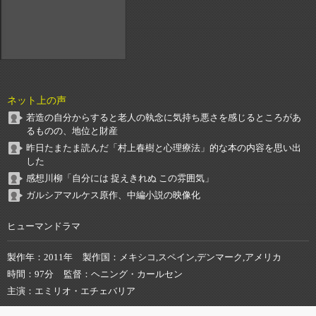
ネット上の声
若造の自分からすると老人の執念に気持ち悪さを感じるところがあ
るものの、地位と財産
昨日たまたま読んだ「村上春樹と心理療法」的な本の内容を思い出
した
感想川柳「自分には 捉えきれぬ この雰囲気」
ガルシアマルケス原作、中編小説の映像化
ヒューマンドラマ
製作年
2011年
製作国
メキシコ,スペイン,デンマーク,アメリカ
時間
97分
監督
ヘニング・カールセン
主演
エミリオ・エチェバリア