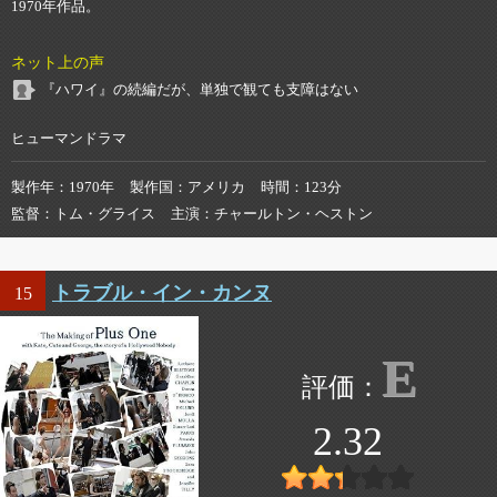
1970年作品。
ネット上の声
『ハワイ』の続編だが、単独で観ても支障はない
ヒューマンドラマ
製作年
1970年
製作国
アメリカ
時間
123分
監督
トム・グライス
主演
チャールトン・ヘストン
トラブル・イン・カンヌ
15
E
2.32