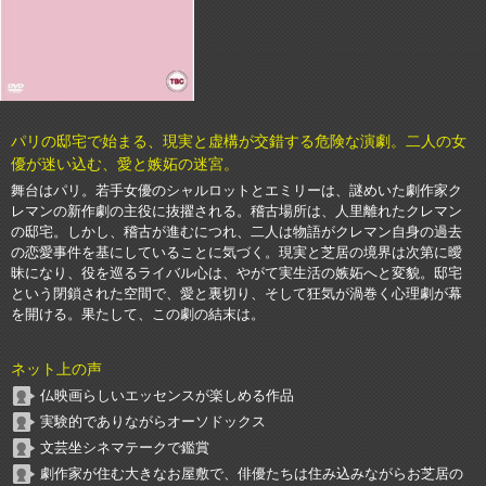
パリの邸宅で始まる、現実と虚構が交錯する危険な演劇。二人の女
優が迷い込む、愛と嫉妬の迷宮。
舞台はパリ。若手女優のシャルロットとエミリーは、謎めいた劇作家ク
レマンの新作劇の主役に抜擢される。稽古場所は、人里離れたクレマン
の邸宅。しかし、稽古が進むにつれ、二人は物語がクレマン自身の過去
の恋愛事件を基にしていることに気づく。現実と芝居の境界は次第に曖
昧になり、役を巡るライバル心は、やがて実生活の嫉妬へと変貌。邸宅
という閉鎖された空間で、愛と裏切り、そして狂気が渦巻く心理劇が幕
を開ける。果たして、この劇の結末は。
ネット上の声
仏映画らしいエッセンスが楽しめる作品
実験的でありながらオーソドックス
文芸坐シネマテークで鑑賞
劇作家が住む大きなお屋敷で、俳優たちは住み込みながらお芝居の