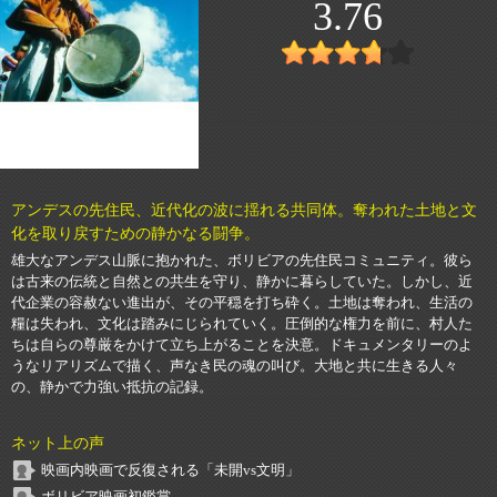
3.76
アンデスの先住民、近代化の波に揺れる共同体。奪われた土地と文
化を取り戻すための静かなる闘争。
雄大なアンデス山脈に抱かれた、ボリビアの先住民コミュニティ。彼ら
は古来の伝統と自然との共生を守り、静かに暮らしていた。しかし、近
代企業の容赦ない進出が、その平穏を打ち砕く。土地は奪われ、生活の
糧は失われ、文化は踏みにじられていく。圧倒的な権力を前に、村人た
ちは自らの尊厳をかけて立ち上がることを決意。ドキュメンタリーのよ
うなリアリズムで描く、声なき民の魂の叫び。大地と共に生きる人々
の、静かで力強い抵抗の記録。
ネット上の声
映画内映画で反復される「未開vs文明」