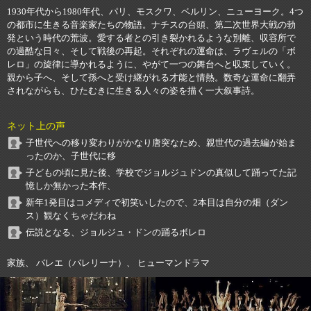
1930年代から1980年代、パリ、モスクワ、ベルリン、ニューヨーク。4つ
の都市に生きる音楽家たちの物語。ナチスの台頭、第二次世界大戦の勃
発という時代の荒波。愛する者との引き裂かれるような別離、収容所で
の過酷な日々、そして戦後の再起。それぞれの運命は、ラヴェルの「ボ
レロ」の旋律に導かれるように、やがて一つの舞台へと収束していく。
親から子へ、そして孫へと受け継がれる才能と情熱。数奇な運命に翻弄
されながらも、ひたむきに生きる人々の姿を描く一大叙事詩。
ネット上の声
子世代への移り変わりがかなり唐突なため、親世代の過去編が始ま
ったのか、子世代に移
子どもの頃に見た後、学校でジョルジュドンの真似して踊ってた記
憶しか無かった本作、
新年1発目はコメディで初笑いしたので、2本目は自分の畑（ダン
ス）観なくちゃだわね
伝説となる、ジョルジュ・ドンの踊るボレロ
家族、 バレエ（バレリーナ）、 ヒューマンドラマ