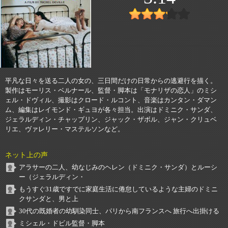
平凡な日々を送る二人の女の、三日間だけの日常からの逃避行を描く。
製作はモーリス・ベルナール、監督・脚本は「モナリザの恋人」のミシ
ェル・ドヴィル、撮影はクロード・ルコント、音楽はカンタン・ダマン
ム、編集はレイモンド・ギュヨが各々担当。出演はドミニク・サンダ、
ジェラルディン・チャップリン、ジャック・ザボル、ジャン・クリュベ
リエ、ヴァレリー・マステルソンなど。
ネット上の声
アラサーの二人、幼なじみのヘレン（ドミニク・サンダ）とルーシ
ー（ジェラルディン・
もうすぐ31歳ですでに家庭生活に倦怠しているような主婦のドミニ
クサンダと、男と上
30代の既婚者の幼馴染同士、パリから南フランスへ 旅行へ出掛ける
ミシェル・ドビル監督・脚本