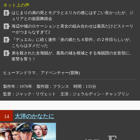
ネット上の声
はじまりの弟の死とモグラとエリカの感じはすごい良かったが、ジ
ュリアとの仮面舞踏会
海辺や城のロケーションと美女の組み合わせは最高だけどストーリ
ーがつまらなすぎて2
『デュエル』に続く連作「炎の娘たち４部作」の２作目らしいが、
こちらはダメだった
弟を殺された女海賊が、孤島の城を根城とする海賊団の女首領に、
復讐を誓う！
ヒューマンドラマ、 アドベンチャー(冒険)
製作年
1976年
製作国
フランス
時間
135分
監督
ジャック・リヴェット
主演
ジェラルディン・チャップリン
大洋のかなたに
14