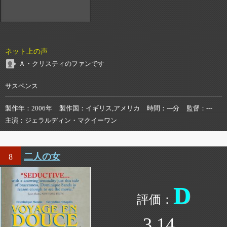
ネット上の声
Ａ・クリスティのファンです
サスペンス
製作年
2006年
製作国
イギリス,アメリカ
時間
---分
監督
---
主演
ジェラルディン・マクイーワン
二人の女
8
D
3.14