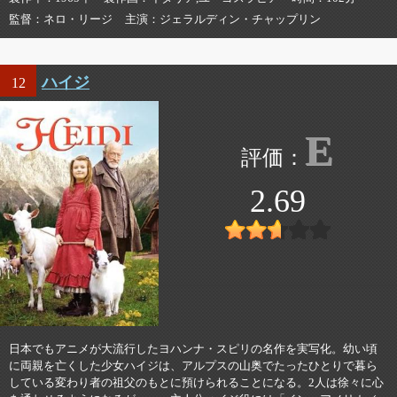
監督
ネロ・リージ
主演
ジェラルディン・チャップリン
ハイジ
12
E
2.69
日本でもアニメが大流行したヨハンナ・スピリの名作を実写化。幼い頃
に両親を亡くした少女ハイジは、アルプスの山奥でたったひとりで暮ら
している変わり者の祖父のもとに預けられることになる。2人は徐々に心