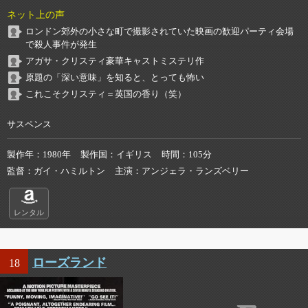
ネット上の声
ロンドン郊外の小さな町で撮影されていた映画の歓迎パーティ会場
で殺人事件が発生
アガサ・クリスティ豪華キャストミステリ作
原題の「深い意味」を知ると、とっても怖い
これこそクリスティ＝英国の香り（笑）
サスペンス
製作年
1980年
製作国
イギリス
時間
105分
監督
ガイ・ハミルトン
主演
アンジェラ・ランズベリー
レンタル
ローズランド
18