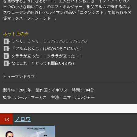
を通わせるようになるが……。主人公ハイジ役には「イン・アメリカ／
三つの小さな願いごと」のエマ・ボルジャー、祖父アルムに扮するのは
スウェーデンの巨匠I・ベルイマン作品や「エクソシスト」で知られる名
優マックス・フォン・シドー。
ネット上の声
ラ〜リ、ラ〜リ、ラッハッハ♪ラッハッハ♪
「アルムおんじ」は確かにそこにいた！
クララが立った！！クララが立った！！
なにこれ！？とっても面白い( ≧∀≦)
ヒューマンドラマ
製作年
2005年
製作国
イギリス
時間
104分
監督
ポール・マーカス
主演
エマ・ボルジャー
ノロワ
13