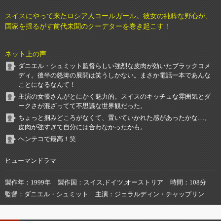
スイスにやって来たロシア人コールガール。彼女の純粋な野心が、
国家を揺るがす前代未聞のクーデターを巻き起こす！
ネット上の声
ダニエル・シュミット監督らしい強烈な皮肉が効いたブラックコメ
ディ。後半の怒涛の展開は笑うしかない。まさか電話一本であんな
ことになるなんて！
主演の女優さんがとにかく魅力的。スイスのキッチュな雰囲気とダ
ークさが混ざってて不思議な世界観だった。
ちょっと掴みどころがなくて、置いていかれた感があったかな…。
皮肉が強すぎて自分には合わなかったかも。
ヘンテコで最高！笑
ヒューマンドラマ
製作年
1999年
製作国
スイス,ドイツ,オーストリア
時間
108分
監督
ダニエル・シュミット
主演
ジェラルディン・チャップリン