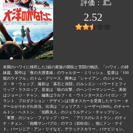
E
2.52
未開のハワイに移民した2組の家族の開拓と苦闘の物語。「ハワイ」の姉
妹篇。製作は「夜の大捜査線」のウォルター・ミリッシュ、監督は「100
挺のライフル」のトム・グリース。脚本は「シャイアン」のジェーム
ズ・Ｒ・ウェッブ、撮影は「墓石と決闘」のルシエン・バラードとフィ
リップ・ラスロップ、音楽は「暁の出撃」のヘンリーマンシーニ、美術
はジョージ・チャン、編集はラルフ・Ｅ・ウィンタースとバイロン・ブ
ラント、プロダクション・デザインは5度オスカーを受賞したケリー・オ
デールがそれぞれ担当。出演は「ジュリアス・シーザー(1969)」のチャー
ルトン・ヘストン、「伯爵夫人」のジェラルディン・チャップリン、
「軍曹」のジョン・フィリップ・ロー、「アリスのレストラン」のティ
ナ・チェン、「砲艦サンパブロ」のマコ（岩松信）。他にドン・ナイ
ト、バージニア・アン・リイなど。デラックスカラー、パナビジョン。