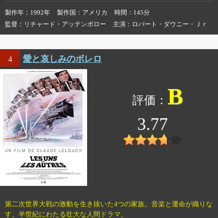
製作年
1992年
製作国
アメリカ
時間
145分
監督
リチャード・アッテンボロー
主演
ロバート・ダウニー・Ｊｒ
愛と哀しみのボレロ
4
B
3.77
第二次世界大戦の激動を生き抜いた4つの家族。音楽と運命が織りな
す、半世紀にわたる壮大な人間ドラマ。