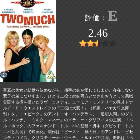
E
2.46
富豪の美女と結婚を決めながら、相手の妹を愛してしまい、存在しない
双子の弟になりすまし、ひとり二役で姉妹両方とつきあおうとして悪戦
苦闘する様を描いたラヴ・コメディ。ユーモア・ミステリーの異才ドナ
ルド・Ｅ・ウエストレイクの『二役は大変！』（邦訳・ハヤカワ文庫
刊）を、「エビータ」のアントニオ・バンデラス、「透明人間」のダリ
ル・ハンナ、「ミルク・マネー」のメラニー・グリフィスの主演、「ベ
ルエポック」のフェルナンド・トルエバの監督・脚本（ダビッド・トル
エバと共同）で映画化。製作は「ビースト 獣の日」のアンドレ・ビセ
ンテ・ゴメス、クリスティーナ・ウェテ、トルエバの共同。撮影は「ベ