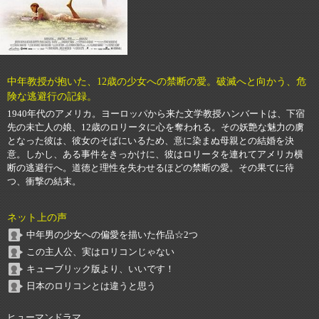
中年教授が抱いた、12歳の少女への禁断の愛。破滅へと向かう、危
険な逃避行の記録。
1940年代のアメリカ。ヨーロッパから来た文学教授ハンバートは、下宿
先の未亡人の娘、12歳のロリータに心を奪われる。その妖艶な魅力の虜
となった彼は、彼女のそばにいるため、意に染まぬ母親との結婚を決
意。しかし、ある事件をきっかけに、彼はロリータを連れてアメリカ横
断の逃避行へ。道徳と理性を失わせるほどの禁断の愛。その果てに待
つ、衝撃の結末。
ネット上の声
中年男の少女への偏愛を描いた作品☆2つ
この主人公、実はロリコンじゃない
キューブリック版より、いいです！
日本のロリコンとは違うと思う
ヒューマンドラマ