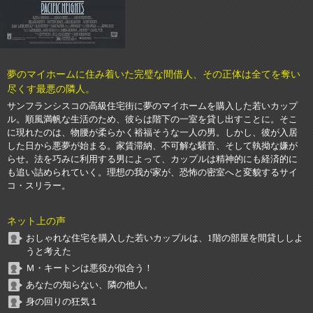
夢のマイホームに住み着いた完璧な間借人、その正体は全てを奪い
尽くす最悪の隣人。
サンフランシスコの高級住宅街に夢のマイホームを購入した若いカップ
ル。順風満帆な生活のため、彼らは階下の一室を貸し出すことに。そこ
に現れたのは、物腰が柔らかく裕福そうな一人の男。しかし、彼が入居
した日から悪夢が始まる。家賃滞納、不可解な騒音、そして執拗な嫌が
らせ。法を巧みに利用する男によって、カップルは精神的にも経済的に
も追い詰められていく。理想の我が家が、恐怖の密室へと変貌するサイ
コ・スリラー。
ネット上の声
おしゃれな住宅を購入した若いカップルは、1階の部屋を間貸ししよ
うと考えた
Ｍ・キートンは悪役が似合う！
あなたの知らない、隣の他人。
身の回りの狂気１