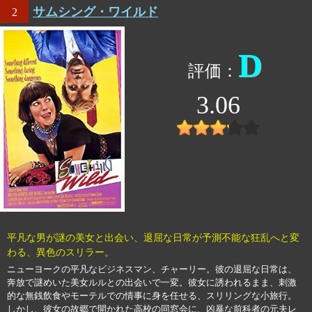
サムシング・ワイルド
2
D
3.06
平凡な男が謎の美女と出会い、退屈な日常が予測不能な狂乱へと変
わる、異色のスリラー。
ニューヨークの平凡なビジネスマン、チャーリー。彼の退屈な日常は、
奔放で謎めいた美女ルルとの出会いで一変。彼女に誘われるまま、刺激
的な無銭飲食やモーテルでの情事に身を任せる、スリリングな小旅行。
しかし、彼女の故郷で開かれた高校の同窓会に、凶暴な前科者の元夫レ