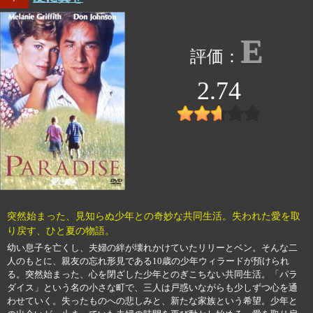
E
2.74
突然始まった、見知らぬ少年との奇妙な共同生活。失われた愛を取
り戻す、ひと夏の物語。
幼い息子を亡くし、夫婦の絆が壊れかけていたリリーとベン。そんな二
人のもとに、親友の忘れ形見である10歳の少年ウィラードが預けられ
る。突然始まった、心を閉ざした少年とのぎこちない共同生活。「パラ
ダイス」という名の小さな町で、三人は戸惑いながらも少しずつ心を通
わせていく。失ったものへの悲しみと、新たな家族という希望。少年と