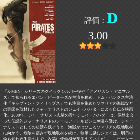
D
3.00
「X-MEN」シリーズのクイックシルバー役や「アメリカン・アニマル
ズ」で知られるエバン・ピーターズが主演を務め、トム・ハンクス主演
作「キャプテン・フィリップス」でも注目を集めたソマリアの海賊など
の実態を取材したジャーナリストのジェイ・バハターによる自伝を映画
化。2008年、ジャーナリスト志望の青年ジェイ・バハダーは、偶然出会
った伝説的ジャーナリストのシーモア・トルビンに刺激を受け、ジャー
ナリストとしての功績を残そうと、海賊がはびこるソマリアの現地取材
に向かう。危険を顧みず現地取材を続け、執筆に励むジェイは、明日の
命も知れぬ生活の中で、次第に使命感が芽生えていくが……。ピーター