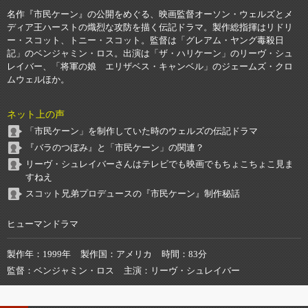
名作『市民ケーン』の公開をめぐる、映画監督オーソン・ウェルズとメ
ディア王ハーストの熾烈な攻防を描く伝記ドラマ。製作総指揮はリドリ
ー・スコット、トニー・スコット。監督は「グレアム・ヤング毒殺日
記」のベンジャミン・ロス。出演は「ザ・ハリケーン」のリーヴ・シュ
レイバー、「将軍の娘 エリザベス・キャンベル」のジェームズ・クロ
ムウェルほか。
ネット上の声
「市民ケーン」を制作していた時のウェルズの伝記ドラマ
『バラのつぼみ』と「市民ケーン」の関連？
リーヴ・シュレイバーさんはテレビでも映画でもちょこちょこ見ま
すねえ
スコット兄弟プロデュースの『市民ケーン』制作秘話
ヒューマンドラマ
製作年
1999年
製作国
アメリカ
時間
83分
監督
ベンジャミン・ロス
主演
リーヴ・シュレイバー