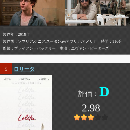
製作年
2018年
製作国
ソマリア,ケニア,スーダン,南アフリカ,アメリカ
時間
116分
監督
ブライアン・バックリー
主演
エヴァン・ピーターズ
ロリータ
5
D
2.98