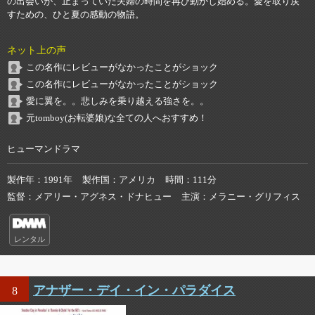
の出会いが、止まっていた夫婦の時間を再び動かし始める。愛を取り戻
すための、ひと夏の感動の物語。
ネット上の声
この名作にレビューがなかったことがショック
この名作にレビューがなかったことがショック
愛に翼を。。悲しみを乗り越える強さを。。
元tomboy(お転婆娘)な全ての人へおすすめ！
ヒューマンドラマ
製作年
1991年
製作国
アメリカ
時間
111分
監督
メアリー・アグネス・ドナヒュー
主演
メラニー・グリフィス
レンタル
アナザー・デイ・イン・パラダイス
8