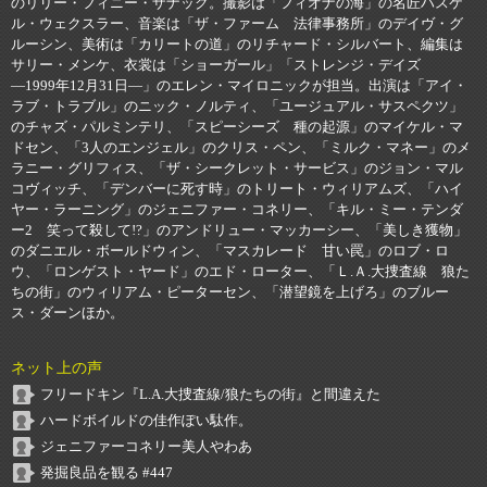
のリリー・フィニー・ザナック。撮影は「フィオナの海」の名匠ハスケ
ル・ウェクスラー、音楽は「ザ・ファーム 法律事務所」のデイヴ・グ
ルーシン、美術は「カリートの道」のリチャード・シルバート、編集は
サリー・メンケ、衣裳は「ショーガール」「ストレンジ・デイズ
―1999年12月31日―」のエレン・マイロニックが担当。出演は「アイ・
ラブ・トラブル」のニック・ノルティ、「ユージュアル・サスペクツ」
のチャズ・パルミンテリ、「スピーシーズ 種の起源」のマイケル・マ
ドセン、「3人のエンジェル」のクリス・ペン、「ミルク・マネー」のメ
ラニー・グリフィス、「ザ・シークレット・サービス」のジョン・マル
コヴィッチ、「デンバーに死す時」のトリート・ウィリアムズ、「ハイ
ヤー・ラーニング」のジェニファー・コネリー、「キル・ミー・テンダ
ー2 笑って殺して!?」のアンドリュー・マッカーシー、「美しき獲物」
のダニエル・ボールドウィン、「マスカレード 甘い罠」のロブ・ロ
ウ、「ロンゲスト・ヤード」のエド・ローター、「Ｌ.Ａ.大捜査線 狼た
ちの街」のウィリアム・ピーターセン、「潜望鏡を上げろ」のブルー
ス・ダーンほか。
ネット上の声
フリードキン『L.A.大捜査線/狼たちの街』と間違えた
ハードボイルドの佳作ぽい駄作。
ジェニファーコネリー美人やわあ
発掘良品を観る #447