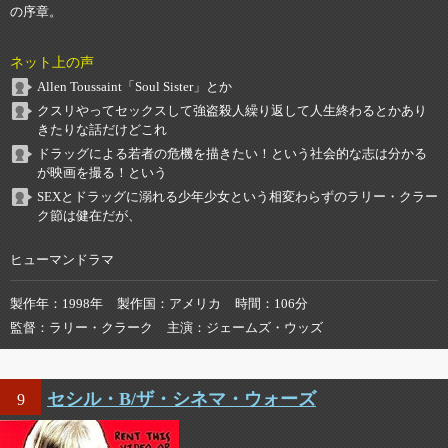
の序章。
ネット上の声
Allen Toussaint「Soul Sister」とか
クスリやってセックスして強盗殺人繰り返して人生終わるとかあり
きたりな話だけどこれ
ドラッグによる若者の危機を描きたい！という社会的な志は分かる
が映画を撮る！という
SEXとドラッグに溺れる少年少女という相変わらずのラリー・クラー
ク節は健在だが、
ヒューマンドラマ
製作年
1998年
製作国
アメリカ
時間
106分
監督
ラリー・クラーク
主演
ジェームズ・ウッズ
セシル・B/ザ・シネマ・ウォーズ
9