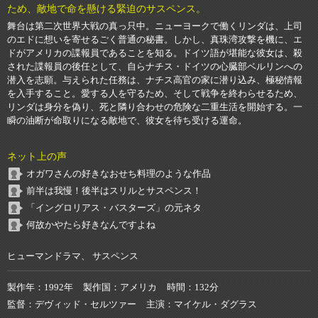
ため、敵地で命を懸ける緊迫のサスペンス。
舞台は第二次世界大戦の真っ只中。ニューヨークで働くリンダは、上司
のエドに想いを寄せるごく普通の秘書。しかし、真珠湾攻撃を機に、エ
ドがアメリカの諜報員であることを知る。ドイツ語が堪能な彼女は、殺
された諜報員の後任として、自らナチス・ドイツの心臓部ベルリンへの
潜入を志願。与えられた任務は、ナチス高官の家に潜り込み、極秘情報
を入手すること。愛する人を守るため、そして戦争を終わらせるため、
リンダは身分を偽り、死と隣り合わせの危険な二重生活を開始する。一
瞬の油断が命取りになる敵地で、彼女を待ち受ける運命。
ネット上の声
オガワさんの好きなおせち料理のような作品
前半は我慢！後半はスリルとサスペンス！
「イングロリアス・バスターズ」の元ネタ
何故かやたら好きなんですよね
ヒューマンドラマ、 サスペンス
製作年
1992年
製作国
アメリカ
時間
132分
監督
デヴィッド・セルツァー
主演
マイケル・ダグラス