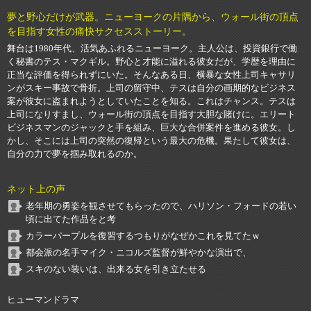
夢と野心だけが武器。ニューヨークの片隅から、ウォール街の頂点
を目指す女性の痛快サクセスストーリー。
舞台は1980年代、活気あふれるニューヨーク。主人公は、投資銀行で働
く秘書のテス・マクギル。野心と才能に溢れる彼女だが、学歴を理由に
正当な評価を得られずにいた。そんなある日、横暴な女性上司キャサリ
ンがスキー事故で骨折。上司の留守中、テスは自分の画期的なビジネス
案が彼女に盗まれようとしていたことを知る。これはチャンス。テスは
上司になりすまし、ウォール街の頂点を目指す大胆な賭けに。エリート
ビジネスマンのジャックと手を組み、巨大な合併案件を進める彼女。し
かし、そこには上司の突然の復帰という最大の危機。果たして彼女は、
自分の力で夢を掴み取れるのか。
ネット上の声
老年期の勇姿を観させてもらったので、ハリソン・フォードの若い
頃に出てた作品をと考
カラーパープルを復習するつもりがなぜかこれを見てたｗ
都会派の名手マイク・ニコルズ監督が鮮やかな演出で、
スキのない装いは、出来る女を引き立たせる
ヒューマンドラマ