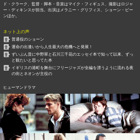
ド・クラーク、監督・脚本・音楽はマイク・フィギュス、撮影はロジャ
ー・ディキンスが担当。出演はメラニー・グリフィス、ショーン・ビー
ンほか。
ネット上の声
普通役のショーン
運命の出逢いから人生最大の危機へと発展！
ずいぶん昔に中野翠と石川三千花のエッセイ本で知って以来、ずっ
と観たいと思ってた本
イギリスの港町を舞台にフリージャズが全編を漂うように流れる夜
の街とネオンが主役の
ヒューマンドラマ