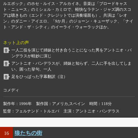
ルエポック」のホセ・ルイス・アルカイネ。音楽は「ブロードキャス
ト・ニュース」のミシェル・カミロで、軽快なラテン・ジャズ調のスコ
アは聴きもの（エンド・クレジットでは演奏場面も）。共演は「レオ
ン」のダニー・アイエロ、「9か月」のジョーン・キューザック、「ナイ
ト・アンド・ザ・シティ」のイーライ・ウォーラックほか。
ネット上の声
一人二役を演じて姉妹と付き合うことになった男をアントニオ・バ
ンデラスが軽妙に演じ
アントニオ・バンデラスが、姉妹と知らず、二人に手を出してしま
い、困った挙句、一人
足をひっぱった字幕翻訳（泣）
コメディ
製作年
1996年
製作国
アメリカ,スペイン
時間
118分
監督
フェルナンド・トルエバ
主演
アントニオ・バンデラス
狼たちの街
16