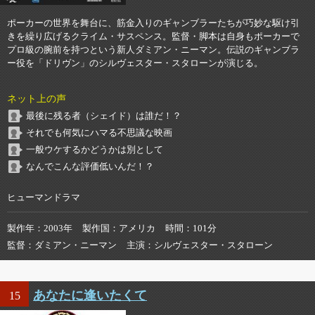
ポーカーの世界を舞台に、筋金入りのギャンブラーたちが巧妙な駆け引
きを繰り広げるクライム・サスペンス。監督・脚本は自身もポーカーで
プロ級の腕前を持つという新人ダミアン・ニーマン。伝説のギャンブラ
ー役を「ドリヴン」のシルヴェスター・スタローンが演じる。
ネット上の声
最後に残る者（シェイド）は誰だ！？
それでも何気にハマる不思議な映画
一般ウケするかどうかは別として
なんでこんな評価低いんだ！？
ヒューマンドラマ
製作年
2003年
製作国
アメリカ
時間
101分
監督
ダミアン・ニーマン
主演
シルヴェスター・スタローン
あなたに逢いたくて
15