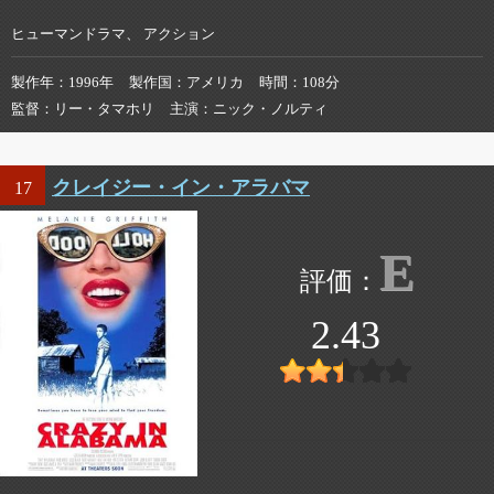
ヒューマンドラマ、 アクション
製作年
1996年
製作国
アメリカ
時間
108分
監督
リー・タマホリ
主演
ニック・ノルティ
クレイジー・イン・アラバマ
17
E
2.43