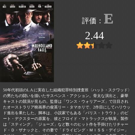
E
2.44
50年代初頭のL.A.に実在した組織犯罪特別捜査班〈ハット・スクワッド〉
の男たちの闘いを描いたサスペンス・アクション。骨太な演出と、豪華
キャストの競演が見もの。監督は「ワンス・ウォリアーズ」で注目され
たオーストラリア映画界の俊英リー・タマホリで、2作目にしてハリウッ
ド進出を果たした。脚本は、小説家でもある「パリス・トラウト」のピ
ート・デクスターの原案を、彼とフロイド・マトラックスが執筆。製作
は「スティング」「ジョーズ」など数々のヒット作を手掛けたリチャー
ド・Ｄ・ザナックと、その妻で「ドライビング・ＭＩＳＳ・デイジー」