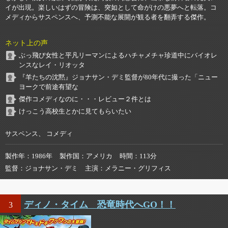
イが出現。楽しいはずの冒険は、突如として命がけの悪夢へと転落。コ
メディからサスペンスへ、予測不能な展開が観る者を翻弄する傑作。
ネット上の声
ぶっ飛び女性と平凡リーマンによるハチャメチャ珍道中にバイオレ
ンスなレイ・リオッタ
『羊たちの沈黙』ジョナサン・デミ監督が80年代に撮った「ニュー
ヨークで前途有望な
傑作コメディなのに・・・レビュー２件とは
けっこう高校生とかに見てもらいたい
サスペンス、 コメディ
製作年
1986年
製作国
アメリカ
時間
113分
監督
ジョナサン・デミ
主演
メラニー・グリフィス
ディノ・タイム 恐竜時代へGO！！
3