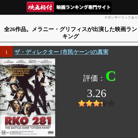
スポンサーリンクあり
全26作品。メラニー・グリフィスが出演した映画ラン
キング
ザ・ディレクター [市民ケーン]の真実
1
C
3.26