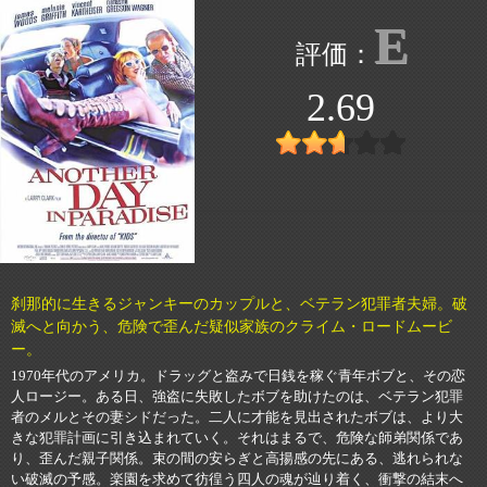
E
2.69
刹那的に生きるジャンキーのカップルと、ベテラン犯罪者夫婦。破
滅へと向かう、危険で歪んだ疑似家族のクライム・ロードムービ
ー。
1970年代のアメリカ。ドラッグと盗みで日銭を稼ぐ青年ボブと、その恋
人ロージー。ある日、強盗に失敗したボブを助けたのは、ベテラン犯罪
者のメルとその妻シドだった。二人に才能を見出されたボブは、より大
きな犯罪計画に引き込まれていく。それはまるで、危険な師弟関係であ
り、歪んだ親子関係。束の間の安らぎと高揚感の先にある、逃れられな
い破滅の予感。楽園を求めて彷徨う四人の魂が辿り着く、衝撃の結末へ