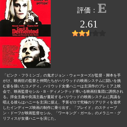
E
2.61
「ピンク・フラミンゴ」の鬼才ジョン・ウォーターズが監督・脚本を手
がけ、映画狂の監督と仲間たちがハリウッドの映画システムに闘いを挑
む姿を描いたコメディ。ハリウッド女優ハニーは主演作のプレミア上映
会で、映画監督セシル・B・ディメンテッド率いる映画狂集団に誘拐され
る。拝金主義や良識主義が蔓延するハリウッドの映画システムに異議を
唱える彼らはハニーを主演に据え、予算ゼロで究極のリアリティを追求
したインディーズ映画の制作に乗り出す。「ブレイド」のスティーブ
ン・ドーフが映画監督セシル、「ワーキング・ガール」のメラニー・グ
リフィスが女優ハニーを演じた。