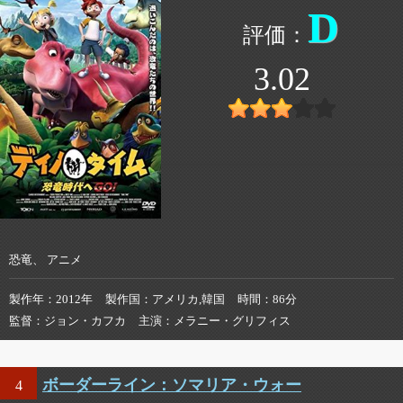
D
3.02
恐竜、 アニメ
製作年
2012年
製作国
アメリカ,韓国
時間
86分
監督
ジョン・カフカ
主演
メラニー・グリフィス
ボーダーライン：ソマリア・ウォー
4