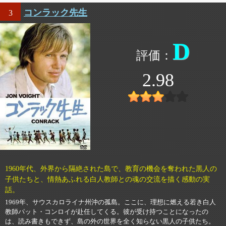
コンラック先生
3
D
2.98
1960年代、外界から隔絶された島で、教育の機会を奪われた黒人の
子供たちと、情熱あふれる白人教師との魂の交流を描く感動の実
話。
1969年、サウスカロライナ州沖の孤島。ここに、理想に燃える若き白人
教師パット・コンロイが赴任してくる。彼が受け持つことになったの
は、読み書きもできず、島の外の世界を全く知らない黒人の子供たち。