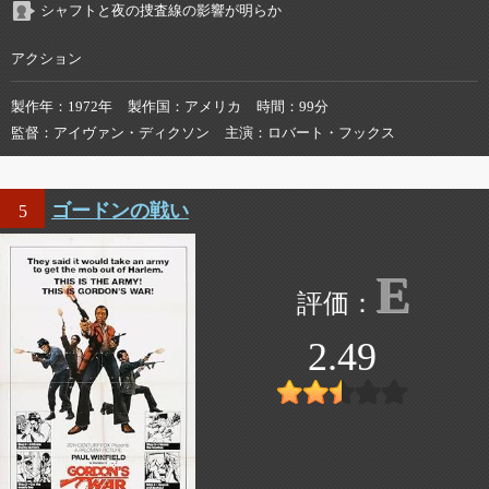
シャフトと夜の捜査線の影響が明らか
アクション
製作年
1972年
製作国
アメリカ
時間
99分
監督
アイヴァン・ディクソン
主演
ロバート・フックス
ゴードンの戦い
5
E
2.49