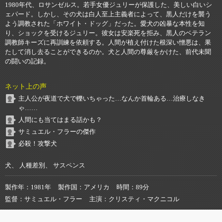
1980年代、ロサンゼルス。若手女優ジュリーが保護した、美しい白いシ
ェパード。しかし、その犬は白人至上主義者によって、黒人だけを襲う
よう調教された「ホワイト・ドッグ」だった。愛犬の凶暴な本性を知
り、ショックを受けるジュリー。彼女は安楽死を拒み、黒人のベテラン
調教師キーズに再訓練を依頼する。人間が植え付けた根深い憎悪は、果
たして消し去ることができるのか。犬と人間の尊厳をかけた、前代未聞
の闘いの記録。
ネット上の声
主人公が夜道で犬で轢いちゃった…なんか首輪ある…治療しなき
ゃ……
人間にも当てはまる話かも？
サミュエル・フラーの傑作
必殺！攻撃犬
犬、 人種差別、 サスペンス
製作年
1981年
製作国
アメリカ
時間
89分
監督
サミュエル・フラー
主演
クリスティ・マクニコル