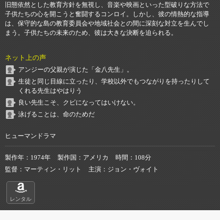
旧態依然とした教育方針を無視し、音楽や映画といった型破りな方法で
子供たちの心を開こうと奮闘するコンロイ。しかし、彼の情熱的な指導
は、保守的な島の教育委員会や地域社会との間に深刻な対立を生んでし
まう。子供たちの未来のため、彼は大きな決断を迫られる。
ネット上の声
アンジーの父親が演じた「金八先生」。
生徒と同じ目線に立ったり、学校以外でもつながりを持ったりして
くれる先生はやはりう
良い先生こそ、クビになってはいけない。
泳げることは、命のためだ
ヒューマンドラマ
製作年
1974年
製作国
アメリカ
時間
108分
監督
マーティン・リット
主演
ジョン・ヴォイト
レンタル