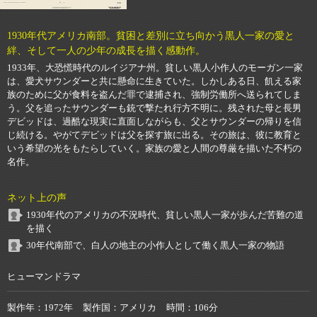
1930年代アメリカ南部。貧困と差別に立ち向かう黒人一家の愛と
絆、そして一人の少年の成長を描く感動作。
1933年、大恐慌時代のルイジアナ州。貧しい黒人小作人のモーガン一家
は、愛犬サウンダーと共に懸命に生きていた。しかしある日、飢える家
族のために父が食料を盗んだ罪で逮捕され、強制労働所へ送られてしま
う。父を追ったサウンダーも銃で撃たれ行方不明に。残された母と長男
デビッドは、過酷な現実に直面しながらも、父とサウンダーの帰りを信
じ続ける。やがてデビッドは父を探す旅に出る。その旅は、彼に教育と
いう希望の光をもたらしていく。家族の愛と人間の尊厳を描いた不朽の
名作。
ネット上の声
1930年代のアメリカの不況時代、貧しい黒人一家が歩んだ苦難の道
を描く
30年代南部で、白人の地主の小作人として働く黒人一家の物語
ヒューマンドラマ
製作年
1972年
製作国
アメリカ
時間
106分