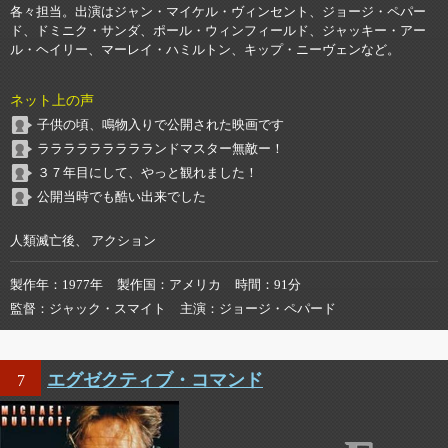
各々担当。出演はジャン・マイケル・ヴィンセント、ジョージ・ペパー
ド、ドミニク・サンダ、ポール・ウィンフィールド、ジャッキー・アー
ル・ヘイリー、マーレイ・ハミルトン、キップ・ニーヴェンなど。
ネット上の声
子供の頃、鳴物入りで公開された映画です
ララララララララランドマスター無敵ー！
３７年目にして、やっと観れました！
公開当時でも酷い出来でした
人類滅亡後、 アクション
製作年
1977年
製作国
アメリカ
時間
91分
監督
ジャック・スマイト
主演
ジョージ・ペパード
エグゼクティブ・コマンド
7