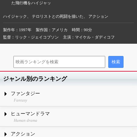
た飛行機をハイジャッ
ハイジャック、 テロリストとの死闘を描いた、 アクション
製作年
1997年
製作国
アメリカ
時間
90分
監督
リック・ジェイコブソン
主演
マイケル・ダディコフ
ジャンル別のランキング
ファンタジー
Fantasy
ヒューマンドラマ
Human drama
アクション