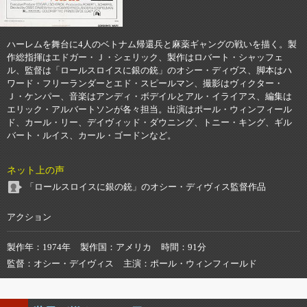
ハーレムを舞台に4人のベトナム帰還兵と麻薬ギャングの戦いを描く。製
作総指揮はエドガー・Ｊ・シェリック、製作はロバート・シャッフェ
ル、監督は「ロールスロイスに銀の銃」のオシー・ディヴス、脚本はハ
ワード・フリーランダーとエド・スピールマン、撮影はヴィクター・
Ｊ・ケンパー、音楽はアンディ・ボデイルとアル・イライアス、編集は
エリック・アルバートソンが各々担当。出演はポール・ウィンフィール
ド、カール・リー、デイヴィッド・ダウニング、トニー・キング、ギル
バート・ルイス、カール・ゴードンなど。
ネット上の声
「ロールスロイスに銀の銃」のオシー・ディヴィス監督作品
アクション
製作年
1974年
製作国
アメリカ
時間
91分
監督
オシー・デイヴィス
主演
ポール・ウィンフィールド