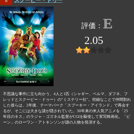
スクービー・ドゥー
8
E
2.05
不思議な事件に立ち向かう、4人と1匹（シャギー、ベルマ、ダフネ、フ
レッドとスクービー・ドゥー）の“ミステリー社”。些細なことで仲間割れ
した彼らは、2年後、テーマパーク「スプーキー・アイランド」で再会す
るが、そこには大きな謎が隠されていた。30年来の米人気アニメを「25
年目のキス」のラジャ・ゴズネル監督がCGIを駆使して実写映画化。「ビ
ーン」のローワン・アトキンソンが謎の人物を怪演する。