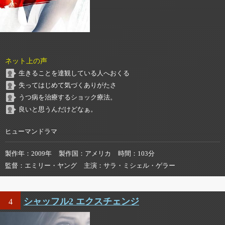
ネット上の声
生きることを達観している人へおくる
失ってはじめて気づくありがたさ
うつ病を治療するショック療法。
良いと思うんだけどなぁ。
ヒューマンドラマ
製作年
2009年
製作国
アメリカ
時間
103分
監督
エミリー・ヤング
主演
サラ・ミシェル・ゲラー
シャッフル2 エクスチェンジ
4