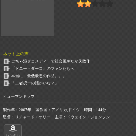
ネット上の声
ごちゃ混ぜコメディーで社会風刺だが失敗作
『ドニー・ダーコ』のファンたちへ
本当に、最低最悪の作品。。。
「二者択一の話かいな？」
ヒューマンドラマ
製作年
2007年
製作国
アメリカ,ドイツ
時間
144分
監督
リチャード・ケリー
主演
ドウェイン・ジョンソン
レンタル