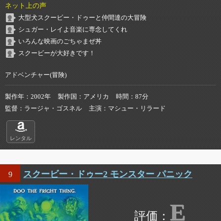
ネット上の声
大型犬スクービー・ドゥーと仲間達の大冒険
シュガー・レイよ音楽に専念してくれ
いろんな映画のごちゃまぜ丼
スクービーが大好きです！
アドベンチャー(冒険)
製作年
2002年
製作国
アメリカ
時間
87分
監督
ラージャ・ゴスネル
主演
マシュー・リラード
レンタル
スクービー・ドゥー2 モンスター パニック
9
E