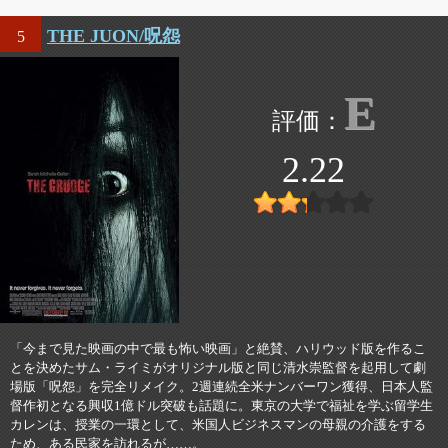
THE JUON/呪怨
5
E
2.22
「今まで見た映画の中で最も怖い映画」と絶賛、ハリウッド版を作るこ
とを決めたサム・ライミがオリジナル版と同じ清水崇監督を起用して劇
場版「呪怨」を完全リメイク。2週連続全米ナンバーワン獲得、日本人監
督作初となる興収1億ドル突破も話題に。東京の大学で福祉を学ぶ留学生
カレンは、授業の一環として、米国人ビジネスマンの母親の介護をする
ため、ある民家を訪れるが……。