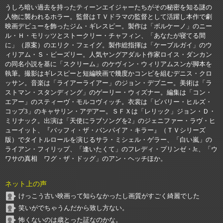
うしろ暗い過去を持ったティーンエイジャーたちがその秘密を知る謎の
人物に襲われるホラー。監督はＴＶドラマの監督として活躍し本作で劇
映画デビューを飾ったジム・ギレスピー。製作は「ボルケーノ」のニー
ル・Ｈ・モリッツとストークリー・チャフィン、「あなたが寝てる間
に」（原案）のエリク・フェイグ。製作総指揮は「ケーブルガイ」のウ
ィリアム・Ｓ・ビーズリー。人気ヤングアダルト作家ロイス・ダンカン
の同名小説を基に「スクリーム」のケヴィン・ウィリアムスンが脚本を
執筆。撮影はギレスピーと短編映画で幾度かコンビを組むデニス・クロ
ッサン。音楽は「ライアーライアー」のジョン・デブニー。美術は「ラ
ストマン・スタンディング」のゲーリー・ウィズナー。編集は「コン・
エアー」のスティーヴ・モルコヴィッチ。衣裳は「ビバリー・ヒルズ・
コップ3」のキャサリン・アデアー。ＳＦＸは「レリック」ジョン・Ｄ・
ミリナック。出演は「天使にラブソングを2」のジェニファー・ラヴ・ヒ
ューイット、『バッフィ・ザ・バンパイア・キラー』（ＴＶシリーズ
版）でタイトルロールを演じるサラ・ミシェル・ゲラー、「白い嵐」の
ライアン・フィリップ、「逢いたくて」のフレディ・プリンゼ・Jr.、「ウ
ワサの真相 ワグ・ザ・ドッグ」のアン・ヘッチほか。
ネット上の声
けっこう古い映画って知らなかったし画質がすごく綺麗でした
笑いがでちゃうんだから致し方ない。
怖くないのは歳とった証なのかな。