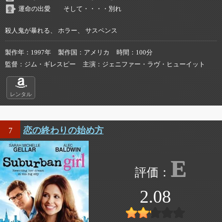
運命の出愛 そして・・・・別れ
殺人鬼が暴れる、 ホラー、 サスペンス
製作年
1997年
製作国
アメリカ
時間
100分
監督
ジム・ギレスピー
主演
ジェニファー・ラヴ・ヒューイット
レンタル
恋の終わりの始め方
7
E
2.08