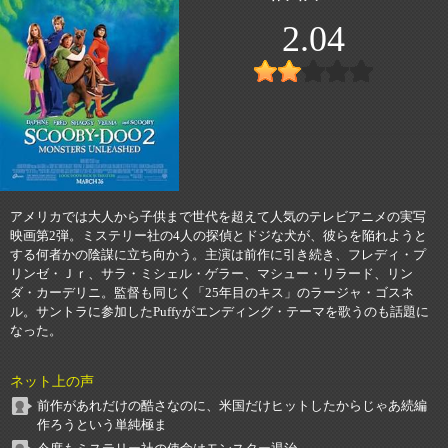
2.04
アメリカでは大人から子供まで世代を超えて人気のテレビアニメの実写
映画第2弾。ミステリー社の4人の探偵とドジな犬が、彼らを陥れようと
する何者かの陰謀に立ち向かう。主演は前作に引き続き、フレディ・プ
リンゼ・Ｊｒ、サラ・ミシェル・ゲラー、マシュー・リラード、リン
ダ・カーデリニ。監督も同じく「25年目のキス」のラージャ・ゴスネ
ル。サントラに参加したPuffyがエンディング・テーマを歌うのも話題に
なった。
ネット上の声
前作があれだけの酷さなのに、米国だけヒットしたからじゃあ続編
作ろうという単純極ま