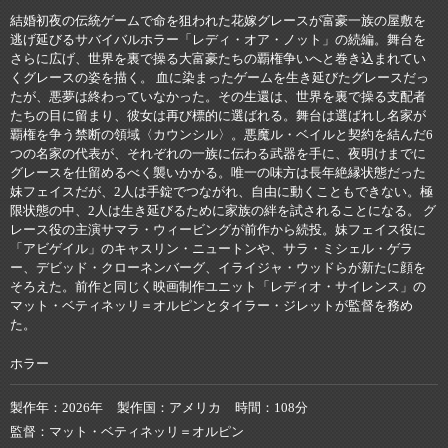
結婚初夜の伝統ゲームで命を狙われた花嫁グレースが富豪一族の屋敷を
逃げ延びるサバイバルホラー「レディ・オア・ノット」の続編。舞台を
さらに広げ、世界を裏で操る大富豪たちの覇権争いへと巻き込まれてい
くグレースの姿を描く。 血に染まったゲームを生き延びたグレースだっ
たが、悪夢は終わっていなかった。その生還は、世界を裏で操る支配者
たちの目に留まり、彼女は再び標的に選ばれる。舞台は選ばれし名家が
覇権を争う禁断の領域〈カウンシル〉。悪魔ル・ベイルと契約を結んだ6
つの名家の代表が、それぞれの一族に伝わる武器を手に、夜明けまでに
グレースを仕留めるべく襲いかかる。唯一の味方は長年絶縁状態だった
妹フェイスだが、2人は手錠でつながれ、自由に動くこともできない。極
限状態の中、2人は生き延びるために家族の絆を試されることになる。 グ
レース役の主演サマラ・ウィービングが前作から続投。妹フェイス役に
「アビゲイル」のキャスリン・ニュートンや、サラ・ミシェル・ゲラ
ー、デビッド・クローネンバーグ、イライジャ・ウッドらが新たに顔を
そろえた。前作と同じく映画制作ユニット「レディオ・サイレンス」の
マット・ベティネッリ＝オルピンとタイラー・ジレットが監督を務め
た。
ホラー
製作年
2026年
製作国
アメリカ
時間
108分
監督
マット・ベティネッリ＝オルピン