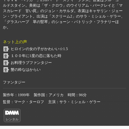
ルドスタイン。美術は「ザ・クロウ」のウイリアム・バークレイと「マ
スカレード 甘い罠」のジョン・カサルダ。衣裳はキャサリン・ジェー
ン・ブライアント。出演は「スクリーム2」のサラ・ミシェル・ゲラー、
「グラスハープ 草の竪琴」のショーン・パトリック・フラナリーほ
か。
ネット上の声
ヒロインの女の子がかわいい☆1.5
１００年に1度の恋に落ちた時
お料理ラブファンタジー
蟹の粋なはからい
ファンタジー
製作年
1999年
製作国
アメリカ
時間
96分
監督
マーク・ターロフ
主演
サラ・ミシェル・ゲラー
レンタル