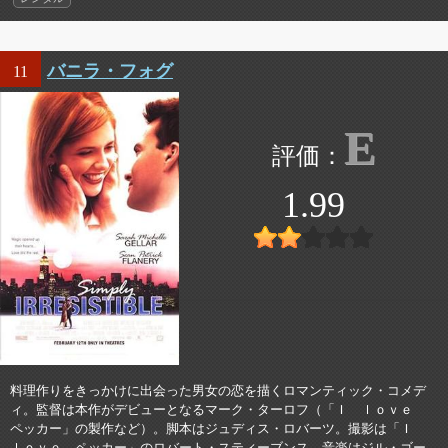
バニラ・フォグ
11
E
1.99
料理作りをきっかけに出会った男女の恋を描くロマンティック・コメデ
ィ。監督は本作がデビューとなるマーク・ターロフ（「Ｉ ｌｏｖｅ
ペッカー」の製作など）。脚本はジュディス・ロバーツ。撮影は「Ｉ
ｌｏｖｅ ペッカー」のロバート・スティーブンス。音楽はジル・ゴー