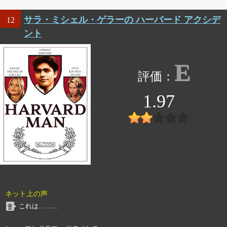
サラ・ミシェル・ゲラーの ハーバード アクシデ
12
ント
E
1.97
ネット上の声
これは………