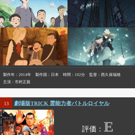
製作年
2014年
製作国
日本
時間
102分
監督
西久保瑞穂
主演
市村正親
劇場版TRICK 霊能力者バトルロイヤル
13
E