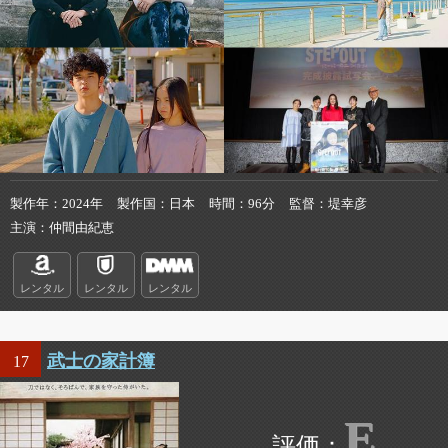
製作年
2024年
製作国
日本
時間
96分
監督
堤幸彦
主演
仲間由紀恵
レンタル
レンタル
レンタル
武士の家計簿
17
E