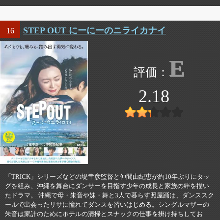
STEP OUT にーにーのニライカナイ
16
E
2.18
「TRICK」シリーズなどの堤幸彦監督と仲間由紀恵が約10年ぶりにタッ
グを組み、沖縄を舞台にダンサーを目指す少年の成長と家族の絆を描い
たドラマ。 沖縄で母・朱音や妹・舞と3人で暮らす照屋踊は、ダンススク
ールで出会ったリサに憧れてダンスを習いはじめる。シングルマザーの
朱音は家計のためにホテルの清掃とスナックの仕事を掛け持ちしてお