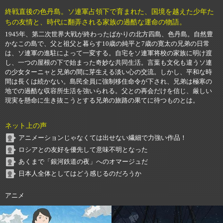
終戦直後の色丹島。ソ連軍占領下で育まれた、国境を越えた少年た
ちの友情と、時代に翻弄される家族の過酷な運命の物語。
1945年、第二次世界大戦が終わったばかりの北方四島、色丹島。自然豊
かなこの島で、父と祖父と暮らす10歳の純平と7歳の寛太の兄弟の日常
は、ソ連軍の進駐によって一変する。自宅をソ連軍将校の家族に明け渡
し、一つの屋根の下で始まった奇妙な共同生活。言葉も文化も違うソ連
の少女ターニャと兄弟の間に芽生える淡い心の交流。しかし、平和な時
間は長くは続かない。島民全員に強制移住命令が下され、兄弟は極寒の
地での過酷な収容所生活を強いられる。父との再会だけを信じ、厳しい
現実を懸命に生き抜こうとする兄弟の旅路の果てに待つものとは。
ネット上の声
アニメーションじゃなくては出せない繊細で力強い作品！
ロシアとの友好を優先して意味不明となった
あくまで「銀河鉄道の夜」へのオマージュだ
日本人全体としてはどう感じるのだろうか
アニメ