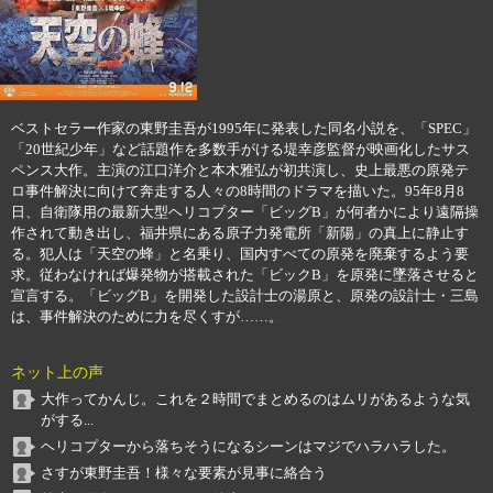
ベストセラー作家の東野圭吾が1995年に発表した同名小説を、「SPEC」
「20世紀少年」など話題作を多数手がける堤幸彦監督が映画化したサス
ペンス大作。主演の江口洋介と本木雅弘が初共演し、史上最悪の原発テ
ロ事件解決に向けて奔走する人々の8時間のドラマを描いた。95年8月8
日、自衛隊用の最新大型ヘリコプター「ビッグB」が何者かにより遠隔操
作されて動き出し、福井県にある原子力発電所「新陽」の真上に静止す
る。犯人は「天空の蜂」と名乗り、国内すべての原発を廃棄するよう要
求。従わなければ爆発物が搭載された「ビックB」を原発に墜落させると
宣言する。「ビッグB」を開発した設計士の湯原と、原発の設計士・三島
は、事件解決のために力を尽くすが……。
ネット上の声
大作ってかんじ。これを２時間でまとめるのはムリがあるような気
がする...
ヘリコプターから落ちそうになるシーンはマジでハラハラした。
さすが東野圭吾！様々な要素が見事に絡合う