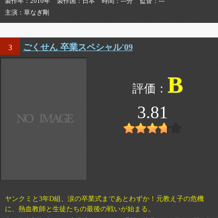
製作年
2010年
製作国
日本
時間
---分
監督
---
主演
草なぎ剛
ごくせん 卒業スペシャル'09
3
B
3.81
ヤンクミと3年D組、涙の卒業式まであとわずか！元教え子の危機
に、熱血教師と生徒たちの最後の戦いが始まる。