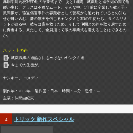
赤銅学院高校3年D組の卒業式まで、あと1週間。就職組と進学組の間で亀
裂が生じ、クラスは不穏なムード。そんな中、1年前に卒業した教え子・
風間廉が、強盗傷害事件の容疑者として警察から追われているとの知ら
せが舞い込む。廉の無実を信じるヤンクミと3Dの生徒たち。タイムリミ
ットが迫る中、彼らは廉を救うため、そして仲間との絆を取り戻すため
に奔走する。果たして、全員揃って涙の卒業式を迎えることはできるの
か。
ネット上の声
就職戦線の過酷さにもめげないヤンクミ達
今までの生徒が。
ヤンキー、 コメディ
製作年
2009年
製作国
日本
時間
---分
監督
---
主演
仲間由紀恵
トリック 新作スペシャル
4