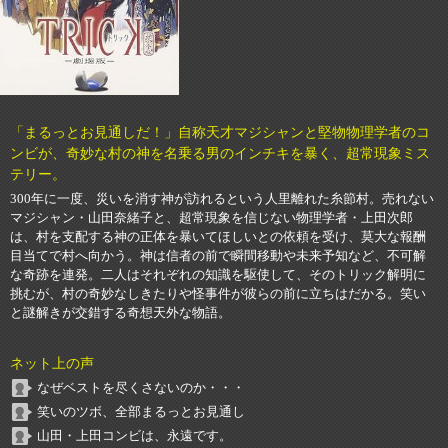
「まるっとお見通しだ！」自称天才マジシャンと堅物物理学者のコ
ンビが、奇妙な村の神を名乗る男のインチキを暴く、超常現象ミス
テリー。
300年に一度、災いを消す神が訪れるという人里離れた糸節村。売れない
マジシャン・山田奈緒子と、超常現象を信じない物理学者・上田次郎
は、村を支配する神の正体を暴いてほしいとの依頼を受け、莫大な報酬
目当てで村へ向かう。神は信者の前で瞬間移動や未来予知など、不可解
な奇跡を連発。二人はそれぞれの知識を駆使して、そのトリック解明に
挑むが、村の奇妙なしきたりや怪事件が彼らの前に立ちはだかる。笑い
と謎解きが交錯する奇想天外な物語。
ネット上の声
なぜベストを尽くさないのか・・・
笑いのツボ、全部まるっとお見通し
山田・上田コンビは、永遠です。