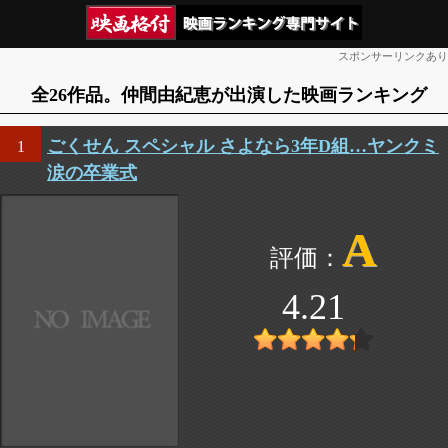
スポンサーリンクあり
全26作品。仲間由紀恵が出演した映画ランキング
ごくせん スペシャル さよなら3年D組…ヤンクミ
1
涙の卒業式
A
4.21