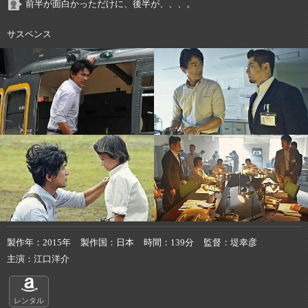
前半が面白かっただけに、後半が、、、。
サスペンス
製作年
2015年
製作国
日本
時間
139分
監督
堤幸彦
主演
江口洋介
レンタル