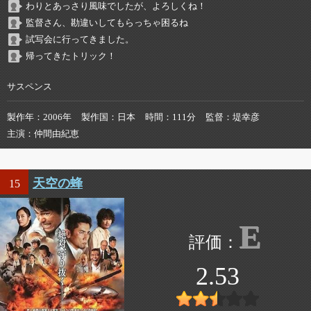
わりとあっさり風味でしたが、よろしくね！
監督さん、勘違いしてもらっちゃ困るね
試写会に行ってきました。
帰ってきたトリック！
サスペンス
製作年
2006年
製作国
日本
時間
111分
監督
堤幸彦
主演
仲間由紀恵
天空の蜂
15
E
2.53