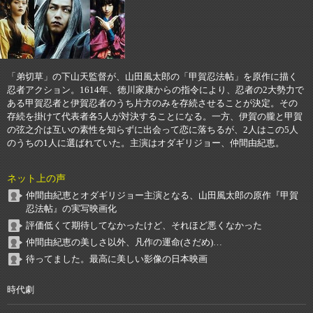
「弟切草」の下山天監督が、山田風太郎の「甲賀忍法帖」を原作に描く
忍者アクション。1614年、徳川家康からの指令により、忍者の2大勢力で
ある甲賀忍者と伊賀忍者のうち片方のみを存続させることが決定。その
存続を掛けて代表者各5人が対決することになる。一方、伊賀の朧と甲賀
の弦之介は互いの素性を知らずに出会って恋に落ちるが、2人はこの5人
のうちの1人に選ばれていた。主演はオダギリジョー、仲間由紀恵。
ネット上の声
仲間由紀恵とオダギリジョー主演となる、山田風太郎の原作『甲賀
忍法帖』の実写映画化
評価低くて期待してなかったけど、それほど悪くなかった
仲間由紀恵の美しさ以外、凡作の運命(さだめ)…
待ってました。最高に美しい影像の日本映画
時代劇