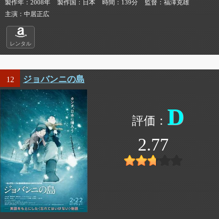
製作年
2008年
製作国
日本
時間
139分
監督
福澤克雄
主演
中居正広
レンタル
ジョバンニの島
12
D
2.77