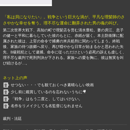
「私は貝になりたい」。戦争という巨大な渦が、平凡な理髪師のさ
さやかな幸せを奪う。理不尽な運命に翻弄された男の魂の叫び。
第二次世界大戦下、高知の町で理髪店を営む清水豊松。妻の房江、息子
の健一と平和に暮らしていた彼のもとに、赤紙が届く。本土防衛隊に配
属された彼は、上官の命令で捕虜の米兵処刑に関わってしまう。終戦
後、家族の待つ故郷へ戻り、再び穏やかな日常が始まるかと思われた矢
先、B級戦犯として逮捕。命令に従っただけという必死の訴えも虚しく、
理不尽な裁判で死刑判決が下される。家族への愛を胸に、彼は無実を叫
び続けるが…。
ネット上の声
せつない・・・でも観ておくべき素晴らしい映画
少し前に鑑賞しているのを忘れないうちに🎥
「戦争」はもう二度と、してはいけない。
名作をリメイクしても名監督になれません
裁判・法廷