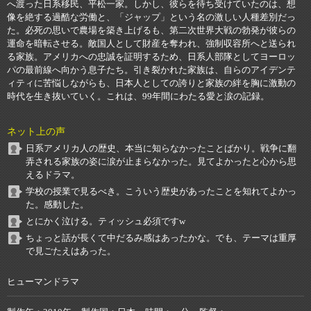
へ渡った日系移民、平松一家。しかし、彼らを待ち受けていたのは、想
像を絶する過酷な労働と、「ジャップ」という名の激しい人種差別だっ
た。必死の思いで農場を築き上げるも、第二次世界大戦の勃発が彼らの
運命を暗転させる。敵国人として財産を奪われ、強制収容所へと送られ
る家族。アメリカへの忠誠を証明するため、日系人部隊としてヨーロッ
パの最前線へ向かう息子たち。引き裂かれた家族は、自らのアイデンテ
ィティに苦悩しながらも、日本人としての誇りと家族の絆を胸に激動の
時代を生き抜いていく。これは、99年間にわたる愛と涙の記録。
ネット上の声
日系アメリカ人の歴史、本当に知らなかったことばかり。戦争に翻
弄される家族の姿に涙が止まらなかった。見てよかったと心から思
えるドラマ。
学校の授業で見るべき。こういう歴史があったことを知れてよかっ
た。感動した。
とにかく泣ける。ティッシュ必須ですw
ちょっと話が長くて中だるみ感はあったかな。でも、テーマは重厚
で見ごたえはあった。
ヒューマンドラマ