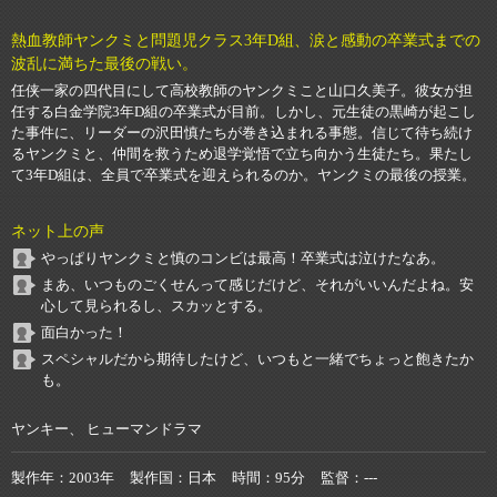
熱血教師ヤンクミと問題児クラス3年D組、涙と感動の卒業式までの
波乱に満ちた最後の戦い。
任侠一家の四代目にして高校教師のヤンクミこと山口久美子。彼女が担
任する白金学院3年D組の卒業式が目前。しかし、元生徒の黒崎が起こし
た事件に、リーダーの沢田慎たちが巻き込まれる事態。信じて待ち続け
るヤンクミと、仲間を救うため退学覚悟で立ち向かう生徒たち。果たし
て3年D組は、全員で卒業式を迎えられるのか。ヤンクミの最後の授業。
ネット上の声
やっぱりヤンクミと慎のコンビは最高！卒業式は泣けたなあ。
まあ、いつものごくせんって感じだけど、それがいいんだよね。安
心して見られるし、スカッとする。
面白かった！
スペシャルだから期待したけど、いつもと一緒でちょっと飽きたか
も。
ヤンキー、 ヒューマンドラマ
製作年
2003年
製作国
日本
時間
95分
監督
---