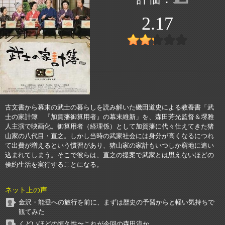
2.17
古文書から幕末の武士の暮らしを読み解いた磯田道史による教養書「武
士の家計簿 『加賀藩御算用者』の幕末維新」を、森田芳光監督＆堺雅
人主演で映画化。御算用者（経理係）として加賀藩に代々仕えてきた猪
山家の八代目・直之。しかし当時の武家社会には身分が高くなるにつれ
て出費が増えるという慣習があり、猪山家の家計もいつしか窮地に追い
込まれてしまう。そこで彼らは、直之の提案で武家とは思えないほどの
倹約生活を実行することになる。
ネット上の声
金沢・能登への旅行を前に、まずは歴史の予習からと軽い気持ちで
観てみた
くどいほどの恒久性〜これが今回の森田流か