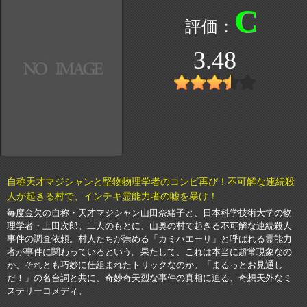
C
3.48
自称天才マジシャンと堅物物理学者のコンビ再び！不可解な連続殺
人が起きる村で、インチキ霊能力者の嘘を暴け！
毎度金欠の自称・天才マジシャン山田奈緒子と、日本科学技術大学の物
理学者・上田次郎。二人のもとに、山奥の村で起きる不可解な連続殺人
事件の調査依頼。村人たちが崇める「カミハエーリ」と呼ばれる霊能力
者が事件に関わっているという。果たして、これは本当に超常現象なの
か、それとも巧妙に仕組まれたトリックなのか。「まるっとお見通し
だ！」の名台詞と共に、奇妙奇天烈な事件の真相に迫る、奇想天外なミ
ステリーコメディ。