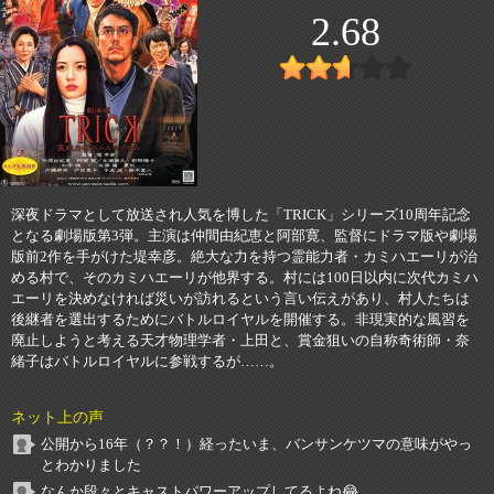
2.68
深夜ドラマとして放送され人気を博した「TRICK」シリーズ10周年記念
となる劇場版第3弾。主演は仲間由紀恵と阿部寛、監督にドラマ版や劇場
版前2作を手がけた堤幸彦。絶大な力を持つ霊能力者・カミハエーリが治
める村で、そのカミハエーリが他界する。村には100日以内に次代カミハ
エーリを決めなければ災いが訪れるという言い伝えがあり、村人たちは
後継者を選出するためにバトルロイヤルを開催する。非現実的な風習を
廃止しようと考える天才物理学者・上田と、賞金狙いの自称奇術師・奈
緒子はバトルロイヤルに参戦するが……。
ネット上の声
公開から16年（？？！）経ったいま、バンサンケツマの意味がやっ
とわかりました
なんか段々とキャストパワーアップしてるよね😂