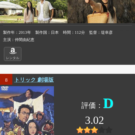
製作年
2013年
製作国
日本
時間
112分
監督
堤幸彦
主演
仲間由紀恵
レンタル
トリック 劇場版
8
D
3.02