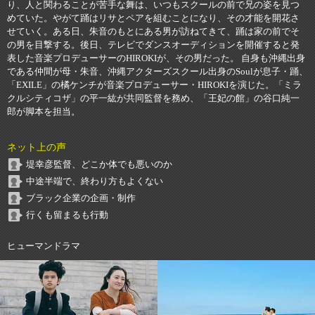
り、人と関わることが苦手な舞は、いつもスクールの前で兄の姿を見つ
めていた。やがて踊はリサとペアを組むことになり、その才能を開花さ
せていく。ある日、朱音のもとにある男が訪ねてきて、踊は家の前でそ
の男を目撃する。後日、テレビでダンスオーディションを開催すると発
表した音楽プロデューサーのHIROKIが、その男だった。 自身も沖縄出身
である仲間が母・朱音、沖縄アクターズスクール出身のSoulが息子・踊、
「EXILE」の橘ケンチが音楽プロデューサー・HIROKIを演じた。「ミラ
クルシティコザ」の平一紘が共同監督を務め、「王妃の館」の谷口純一
郎が脚本を担当。
ネット上の声
堤幸彦監督、どこか体でも悪いのか
中途半端で、終わり方もよくない
ブラック企業の企画・制作
行くも留まるも行動
ヒューマンドラマ