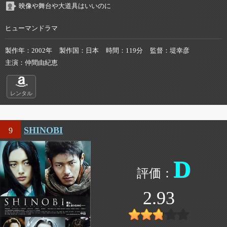
映像や舞台や大道具はいいのに
ヒューマンドラマ
製作年
2002年
製作国
日本
時間
119分
監督
堤幸彦
主演
仲間由紀恵
レンタル
SHINOBI
9
D
2.93