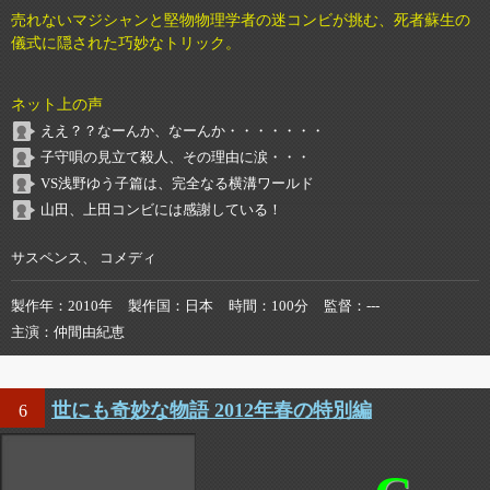
売れないマジシャンと堅物物理学者の迷コンビが挑む、死者蘇生の
儀式に隠された巧妙なトリック。
ネット上の声
ええ？？なーんか、なーんか・・・・・・・
子守唄の見立て殺人、その理由に涙・・・
VS浅野ゆう子篇は、完全なる横溝ワールド
山田、上田コンビには感謝している！
サスペンス、 コメディ
製作年
2010年
製作国
日本
時間
100分
監督
---
主演
仲間由紀恵
世にも奇妙な物語 2012年春の特別編
6