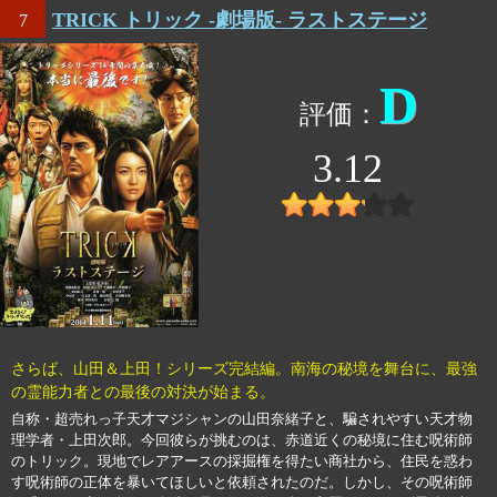
TRICK トリック -劇場版- ラストステージ
7
D
3.12
さらば、山田＆上田！シリーズ完結編。南海の秘境を舞台に、最強
の霊能力者との最後の対決が始まる。
自称・超売れっ子天才マジシャンの山田奈緒子と、騙されやすい天才物
理学者・上田次郎。今回彼らが挑むのは、赤道近くの秘境に住む呪術師
のトリック。現地でレアアースの採掘権を得たい商社から、住民を惑わ
す呪術師の正体を暴いてほしいと依頼されたのだ。しかし、その呪術師