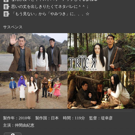
思いの丈を出しきりたくてネタバレに＾＾；
「もう見ない」から「やみつき」に、、、☆
サスペンス
製作年
2010年
製作国
日本
時間
119分
監督
堤幸彦
主演
仲間由紀恵