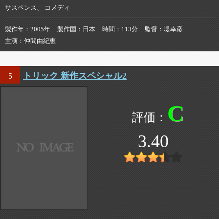
サスペンス、 コメディ
製作年
2005年
製作国
日本
時間
113分
監督
堤幸彦
主演
仲間由紀恵
トリック 新作スペシャル2
5
C
3.40