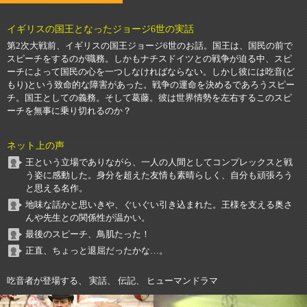
イギリスの国王となったジョージ6世の実話
第2次大戦前、イギリスの国王ジョージ6世のお話。国王は、国民の前で
スピーチをするのが職務。しかもナチスドイツとの戦争が迫る中、スピ
ーチによって国民の心を一つしなければならない。しかし彼には吃音(ど
もり)という致命的な障害があった。戦争の運命を決めるであろうスピー
チ。国王としての義務。そして葛藤。彼は世界情勢を左右するこのスピ
ーチを無事に乗り切れるのか？
ネット上の声
王という立場でありながら、一人の人間としてコンプレックスと戦
う姿に感動した。身分を超えた友情も素晴らしく、自分も頑張ろう
と思える名作。
地味な話かと思いきや、ぐいぐい引き込まれた。王様を支える奥さ
んや先生との関係性が温かい。
最後のスピーチ、鳥肌たった！
正直、ちょっと退屈だったかな…。
吃音者が登場する、 実話、 伝記、 ヒューマンドラマ