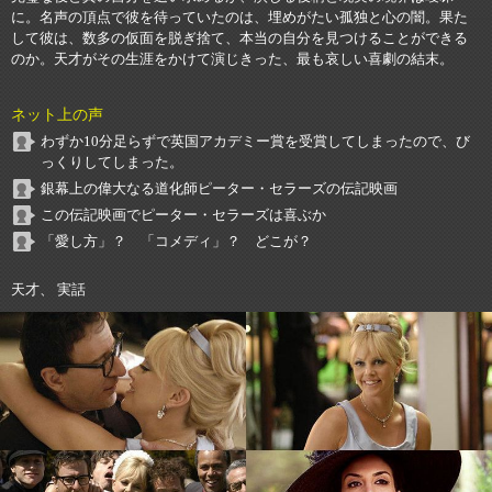
に。名声の頂点で彼を待っていたのは、埋めがたい孤独と心の闇。果た
して彼は、数多の仮面を脱ぎ捨て、本当の自分を見つけることができる
のか。天才がその生涯をかけて演じきった、最も哀しい喜劇の結末。
ネット上の声
わずか10分足らずで英国アカデミー賞を受賞してしまったので、び
っくりしてしまった。
銀幕上の偉大なる道化師ピーター・セラーズの伝記映画
この伝記映画でピーター・セラーズは喜ぶか
「愛し方」？ 「コメディ」？ どこが？
天才、 実話