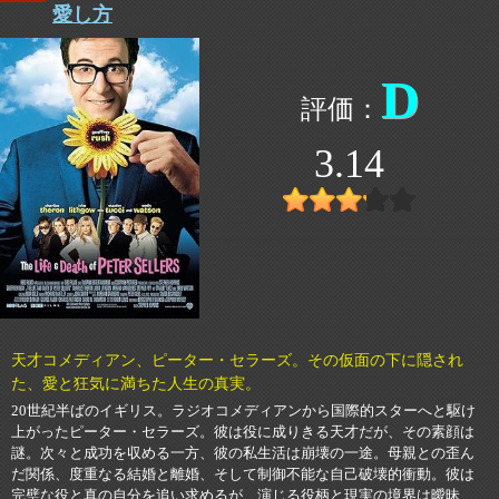
愛し方
D
3.14
天才コメディアン、ピーター・セラーズ。その仮面の下に隠され
た、愛と狂気に満ちた人生の真実。
20世紀半ばのイギリス。ラジオコメディアンから国際的スターへと駆け
上がったピーター・セラーズ。彼は役に成りきる天才だが、その素顔は
謎。次々と成功を収める一方、彼の私生活は崩壊の一途。母親との歪ん
だ関係、度重なる結婚と離婚、そして制御不能な自己破壊的衝動。彼は
完璧な役と真の自分を追い求めるが、演じる役柄と現実の境界は曖昧