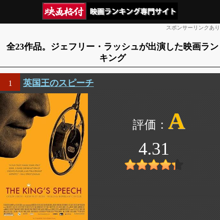
スポンサーリンクあり
全23作品。ジェフリー・ラッシュが出演した映画ラン
キング
英国王のスピーチ
1
A
4.31