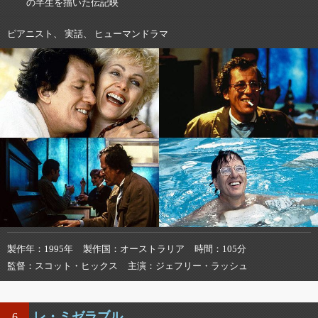
の半生を描いた伝記映
ピアニスト、 実話、 ヒューマンドラマ
製作年
1995年
製作国
オーストラリア
時間
105分
監督
スコット・ヒックス
主演
ジェフリー・ラッシュ
レ・ミゼラブル
6