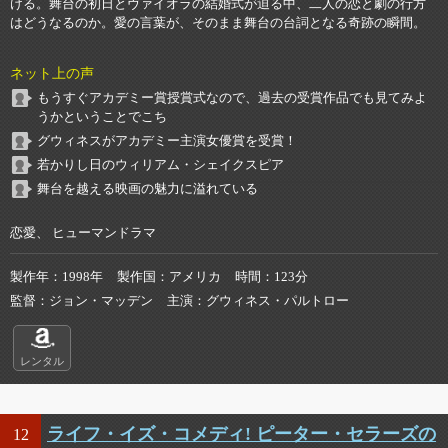
ける。舞台の初日とヴァイオラの結婚式が迫る中、二人の恋と劇の行方
はどうなるのか。愛の言葉が、そのまま舞台の台詞となる奇跡の瞬間。
ネット上の声
もうすぐアカデミー賞授賞式なので、過去の受賞作品でも見てみよ
うかということでこち
グウィネスがアカデミー主演女優賞を受賞！
若かりし日のウィリアム・シェイクスピア
舞台を越える映画の魅力に溢れている
恋愛、 ヒューマンドラマ
製作年
1998年
製作国
アメリカ
時間
123分
監督
ジョン・マッデン
主演
グウィネス・パルトロー
レンタル
ライフ・イズ・コメディ! ピーター・セラーズの
12