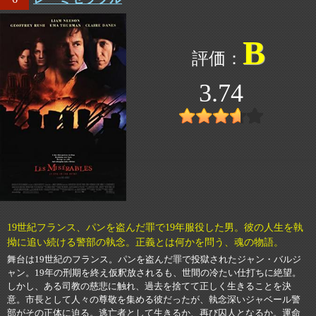
B
3.74
19世紀フランス、パンを盗んだ罪で19年服役した男。彼の人生を執
拗に追い続ける警部の執念。正義とは何かを問う、魂の物語。
舞台は19世紀のフランス。パンを盗んだ罪で投獄されたジャン・バルジ
ャン。19年の刑期を終え仮釈放されるも、世間の冷たい仕打ちに絶望。
しかし、ある司教の慈悲に触れ、過去を捨てて正しく生きることを決
意。市長として人々の尊敬を集める彼だったが、執念深いジャベール警
部がその正体に迫る。逃亡者として生きるか、再び囚人となるか。運命