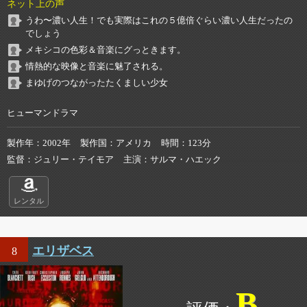
ネット上の声
うわ〜濃い人生！でも実際はこれの５億倍ぐらい濃い人生だったの
でしょう
メキシコの色彩＆音楽にグっときます。
情熱的な映像と音楽に魅了される。
まゆげのつながったたくましい少女
ヒューマンドラマ
製作年
2002年
製作国
アメリカ
時間
123分
監督
ジュリー・テイモア
主演
サルマ・ハエック
レンタル
エリザベス
8
B