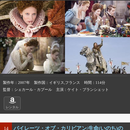
製作年
2007年
製作国
イギリス,フランス
時間
114分
監督
シェカール・カプール
主演
ケイト・ブランシェット
レンタル
パイレーツ・オブ・カリビアン/生命(いのち)の
14