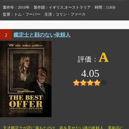
製作年
2010年
製作国
イギリス,オーストラリア
時間
118分
監督
トム・フーパー
主演
コリン・ファース
鑑定士と顔のない依頼人
2
A
4.05
天才鑑定士が恋に落ちたのは、姿を見せない謎の依頼人。美術品に