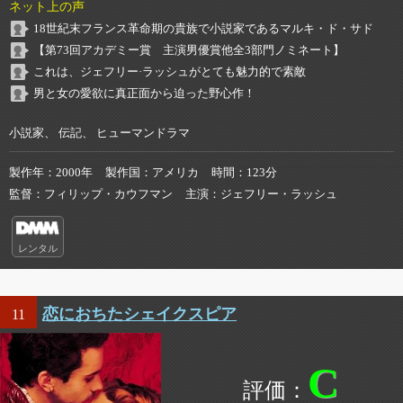
ネット上の声
18世紀末フランス革命期の貴族で小説家であるマルキ・ド・サド
【第73回アカデミー賞 主演男優賞他全3部門ノミネート】
これは、ジェフリー·ラッシュがとても魅力的で素敵
男と女の愛欲に真正面から迫った野心作！
小説家、 伝記、 ヒューマンドラマ
製作年
2000年
製作国
アメリカ
時間
123分
監督
フィリップ・カウフマン
主演
ジェフリー・ラッシュ
レンタル
恋におちたシェイクスピア
11
C