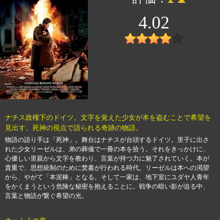
4.02
ナチス政権下のドイツ。文字を覚えた少女が本を盗むことで希望を
見出す、死神の視点で語られる奇跡の物語。
物語の語り手は「死神」。舞台はナチスが台頭するドイツ。里子に出さ
れた少女リーゼルは、弟の葬儀で一冊の本を拾う。それをきっかけに、
心優しい里親から文字を教わり、言葉が持つ力に魅了されていく。本が
貴重で、思想統制のために焚書が行われる時代。リーゼルは本への渇望
から、やがて「本泥棒」となる。そして一家は、地下室にユダヤ人青年
をかくまうという危険な秘密を抱えることに。戦争の暗い影が迫る中、
言葉と物語が繋ぐ希望の光。