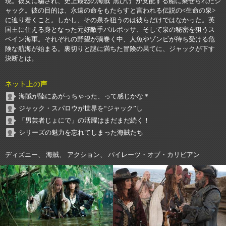
現。彼女に騙され、史上最恐の海賊“黒ひげ”が支配する船に乗せられたジ
ャック。彼の目的は、永遠の命をもたらすと言われる伝説の<生命の泉>
に辿り着くこと。しかし、その泉を狙うのは彼らだけではなかった。英
国王に仕える身となった元好敵手バルボッサ、そして泉の秘密を狙うス
ペイン海軍。それぞれの野望が渦巻く中、人魚やゾンビが待ち受ける危
険な航海が始まる。裏切りと謎に満ちた冒険の果てに、ジャックが下す
決断とは。
ネット上の声
海賊が陸にあがっちゃった、って感じかな＊
ジャック・スパロウが世界を“ジャック”し
「男芸者じょにで」の活躍はまだまだ続く！
シリーズの魅力を忘れてしまった海賊たち
ディズニー、 海賊、 アクション、 パイレーツ・オブ・カリビアン