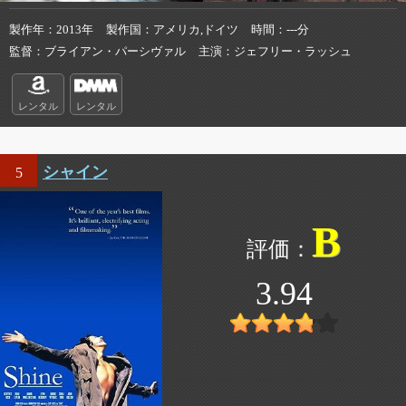
製作年
2013年
製作国
アメリカ,ドイツ
時間
---分
監督
ブライアン・パーシヴァル
主演
ジェフリー・ラッシュ
レンタル
レンタル
シャイン
5
B
3.94