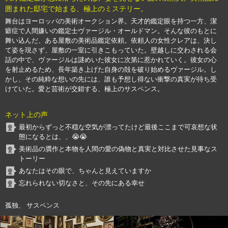
囲まれた邸宅で始まる、極上のミステリー。
舞台はヨーロッパの美術オークション界。天才的鑑定眼を持つ一方、潔
癖症で人間嫌いの鑑定士ヴァージル・オールドマン。そんな彼のもとに
舞い込んだ、ある屋敷の美術品鑑定依頼。依頼人の女性クレアは、決し
て姿を現さず、屋敷の一室に引きこもっていた。壁越しに交わされる会
話の中で、ヴァージルは謎めいた彼女に次第に惹かれていく。彼女の心
を射止めるため、長年築き上げた自身の殻を破り始めるヴァージル。し
かし、その純粋な想いの先には、誰も予想し得ない衝撃の真実が待ち受
けていた。愛と芸術が交錯する、極上のサスペンス。
ネット上の声
最初からずっと不穏な空気が漂ってたけど最後ここまで可哀想な状
態になるとは、、😭😭
美術品の贋作と本物を人間の愛の偽物と真実と対比させた見事なス
トーリー
あなたはその眼で、ちゃんと見えていますか
忘れられない切なさと、その先にある幸せ
孤独、 サスペンス