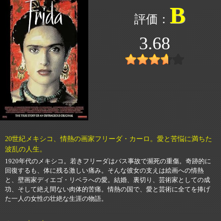
B
3.68
20世紀メキシコ、情熱の画家フリーダ・カーロ。愛と苦悩に満ちた
波乱の人生。
1920年代のメキシコ。若きフリーダはバス事故で瀕死の重傷。奇跡的に
回復するも、体に残る激しい痛み。そんな彼女の支えは絵画への情熱
と、壁画家ディエゴ・リベラへの愛。結婚、裏切り、芸術家としての成
功、そして絶え間ない肉体的苦痛。情熱の国で、愛と芸術に全てを捧げ
た一人の女性の壮絶な生涯の物語。