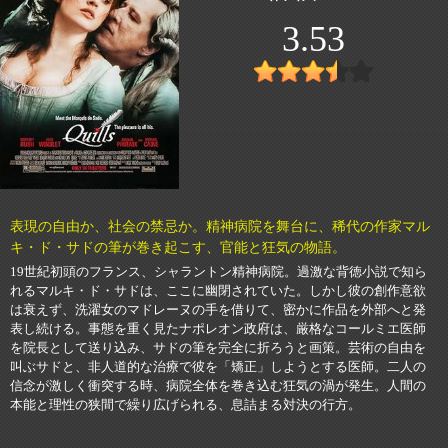
3.53
表現の自由か、社会の禁忌か。精神病院を舞台に、稀代の作家マル
キ・ド・サドの筆が巻き起こす、官能と狂気の物語。
19世紀初頭のフランス、シャラントン精神病院。過激な背徳小説で知ら
れるマルキ・ド・サドは、ここに幽閉されていた。しかし彼の創作意欲
は衰えず、洗濯女のマドレーヌの手を借りて、密かに作品を外部へと発
表し続ける。事態を重く見たナポレオン政府は、厳格なコールミエ医師
を院長として送り込み、サドの筆を完全に折ろうと画策。芸術の自由を
叫ぶサドと、非人道的な治療で彼を「矯正」しようとする医師。二人の
信念が激しく衝突する時、病院全体を巻き込む狂気の渦が発生。人間の
本能と理性の狭間で繰り広げられる、息詰まる対決の行方。