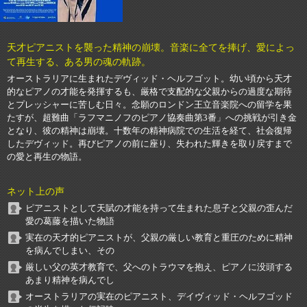
天才ピアニストを襲った精神の崩壊。音楽に全てを捧げ、愛によっ
て再生する、ある男の魂の軌跡。
オーストラリアに生まれたデヴィッド・ヘルフゴット。幼い頃から天才
的なピアノの才能を発揮するも、厳格で支配的な父親からの過度な期待
とプレッシャーに苦しむ日々。念願のロンドン王立音楽院への留学を果
たすが、超難曲「ラフマニノフのピアノ協奏曲第3番」への挑戦が引き金
となり、彼の精神は崩壊。十数年の精神病院での生活を経て、社会復帰
したデヴィッド。再びピアノの前に座り、失われた輝きを取り戻すまで
の愛と再生の物語。
ネット上の声
ピアニストとして天賦の才能を持って生まれた息子と父親の歪んだ
愛の葛藤を描いた物語
実在の天才的ピアニストが、父親の厳しい教育と重圧のために精神
を病んでしまい、その
厳しい父の英才教育で、父へのトラウマを抱え、ピアノに没頭する
あまり精神を病んでし
オーストラリアの実在のピアニスト、デイヴィッド・ヘルフゴッド