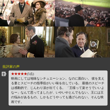
批評家の声
★★★★★
(5点)
映画にしては地味なシチュエーション。なのに面白い。 彼を支え
る妻とスピーチの指導役がいい味を出している。 最後のスピーチ
は感動的で、じんわり涙が出てくる。 「王様って楽そうでいいよ
なー」なんて思ってましたが、いやいやとんでもない。王には王
の悩みがあるもの。しかもどうやっても逃げられない。そんな映
画です。