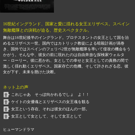
16世紀イングランド、国家と愛に揺れる女王エリザベス。スペイン
無敵艦隊との決戦が迫る、歴史スペクタクル。
舞台は16世紀後半のイングランド。プロテスタントの女王として国を治
めるエリザベス一世。国内ではカトリック教徒による暗殺計画が渦巻
き、国外ではスペインのフェリペ2世が無敵艦隊を率いて侵攻の機会をう
かがう。そんな中、彼女の前に現れたのは自由奔放な探検家ウォルタ
ー・ローリー。彼に惹かれ、女としての幸せと女王としての責務の間で
激しく揺れ動くエリザベス。国家存亡の危機、そして許されざる恋。彼
女が下す、未来を懸けた決断。
ネット上の声
これじゃあ そっぽ向かれるでしょ よ！！
ケイトの女優魂とエリザベスの女王魂を観る
女王という存在、それは彼女のほんの一部。
女王として女として、そして女王として
ヒューマンドラマ