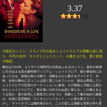
3.37
16世紀ロンドン、スランプ中の若きシェイクスピアが禁断の恋に落
ち、不朽の名作「ロミオとジュリエット」を書き上げる、愛と創造
の物語。
舞台は1593年、エリザベス朝時代の活気あふれるロンドン。新作の執筆
に行き詰まる若き劇作家ウィリアム・シェイクスピア。彼が運命的に出
会ったのは、裕福な商人の娘で、演劇を心から愛するヴァイオラ。当
時、女性が舞台に立つことは固く禁じられていたが、彼女は男装してシ
ェイクスピアの芝居のオーディションに参加。その情熱と才能に心惹か
れたシェイクスピアと、身分違いの許されぬ恋に落ちる。この燃えるよ
うな恋が、彼の枯渇した創造力に火をつけ、喜劇として書き始めた戯曲
は、次第に悲恋物語「ロミオとジュリエット」へと姿を変えていく。し
かし、ヴァイオラには婚約者がおり、二人の恋には過酷な現実が待ち受