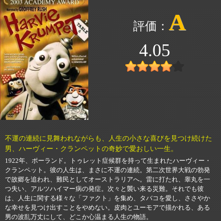
A
4.05
不運の連続に見舞われながらも、人生の小さな喜びを見つけ続けた
男、ハーヴィー・クランペットの奇妙で愛おしい一生。
1922年、ポーランド。トゥレット症候群を持って生まれたハーヴィー・
クランペット。彼の人生は、まさに不運の連続。第二次世界大戦の勃発
で故郷を追われ、難民としてオーストラリアへ。雷に打たれ、睾丸を一
つ失い、アルツハイマー病の発症。次々と襲い来る災難。それでも彼
は、人生に関する様々な「ファクト」を集め、タバコを愛し、ささやか
な幸せを見つけ出すことをやめない。皮肉とユーモアで描かれる、ある
男の波乱万丈にして、どこか心温まる人生の物語。