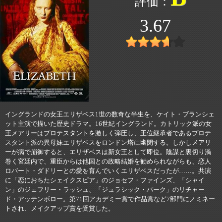
3.67
イングランドの女王エリザベス1世の数奇な半生を、ケイト・ブランシェ
ット主演で描いた歴史ドラマ。16世紀イングランド。カトリック派の女
王メアリーはプロテスタントを激しく弾圧し、王位継承者であるプロテ
スタント派の異母妹エリザベスをロンドン塔に幽閉する。しかしメアリ
ーが病で崩御すると、エリザベスは新女王として即位。陰謀と裏切り渦
巻く宮廷内で、重臣からは他国との政略結婚を勧められながらも、恋人
ロバート・ダドリーとの愛を育んでいくエリザベスだったが……。共演
に「恋におちたシェイクスピア」のジョセフ・ファインズ、「シャイ
ン」のジェフリー・ラッシュ、「ジュラシック・パーク」のリチャー
ド・アッテンボロー。第71回アカデミー賞で作品賞など7部門にノミネー
トされ、メイクアップ賞を受賞した。