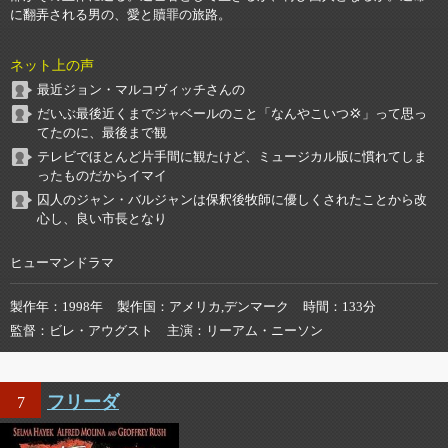
に翻弄される男の、愛と贖罪の旅路。
ネット上の声
最近ジョン・マルコヴィッチさんの
だいぶ最後近くまでジャベールのこと「なんやこいつ💢」って思っ
てたのに、最後まで観
テレビでほとんど片手間に観たけど、ミュージカル版に慣れてしま
ったものだからイマイ
囚人のジャン・バルジャンは保釈後牧師に優しくされたことから改
心し、良い市長となり
ヒューマンドラマ
製作年
1998年
製作国
アメリカ,デンマーク
時間
133分
監督
ビレ・アウグスト
主演
リーアム・ニーソン
フリーダ
7