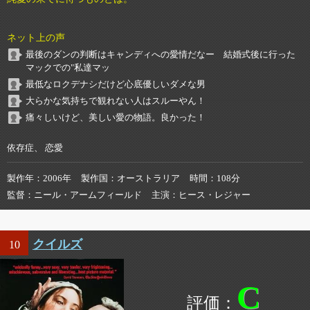
ネット上の声
最後のダンの判断はキャンディへの愛情だなー 結婚式後に行った
マックでの"私達マッ
最低なロクデナシだけど心底優しいダメな男
大らかな気持ちで観れない人はスルーやん！
痛々しいけど、美しい愛の物語。良かった！
依存症、 恋愛
製作年
2006年
製作国
オーストラリア
時間
108分
監督
ニール・アームフィールド
主演
ヒース・レジャー
クイルズ
10
C