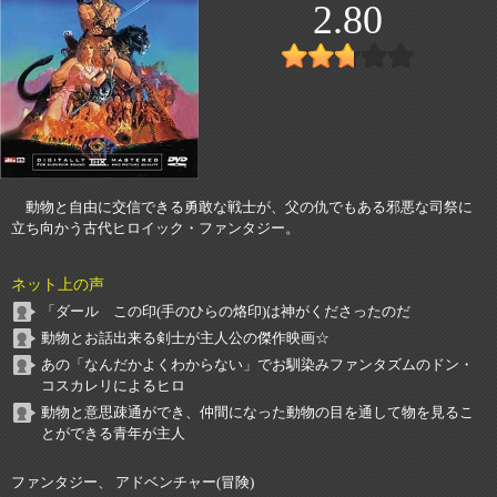
2.80
動物と自由に交信できる勇敢な戦士が、父の仇でもある邪悪な司祭に
立ち向かう古代ヒロイック・ファンタジー。
ネット上の声
「ダール この印(手のひらの烙印)は神がくださったのだ
動物とお話出来る剣士が主人公の傑作映画☆
あの「なんだかよくわからない」でお馴染みファンタズムのドン・
コスカレリによるヒロ
動物と意思疎通ができ、仲間になった動物の目を通して物を見るこ
とができる青年が主人
ファンタジー、 アドベンチャー(冒険)