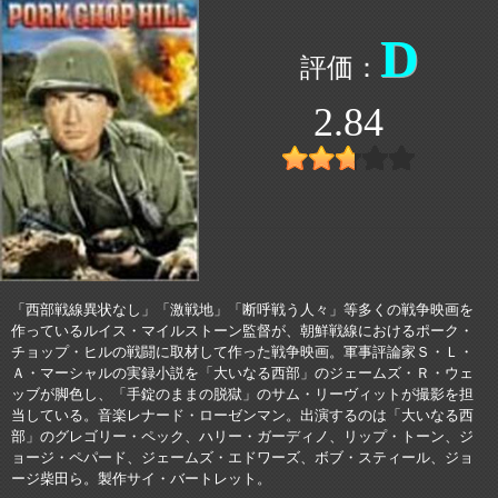
D
2.84
「西部戦線異状なし」「激戦地」「断呼戦う人々」等多くの戦争映画を
作っているルイス・マイルストーン監督が、朝鮮戦線におけるポーク・
チョップ・ヒルの戦闘に取材して作った戦争映画。軍事評論家Ｓ・Ｌ・
Ａ・マーシャルの実録小説を「大いなる西部」のジェームズ・Ｒ・ウェ
ッブが脚色し、「手錠のままの脱獄」のサム・リーヴィットが撮影を担
当している。音楽レナード・ローゼンマン。出演するのは「大いなる西
部」のグレゴリー・ペック、ハリー・ガーディノ、リップ・トーン、ジ
ョージ・ペパード、ジェームズ・エドワーズ、ボブ・スティール、ジョ
ージ柴田ら。製作サイ・バートレット。