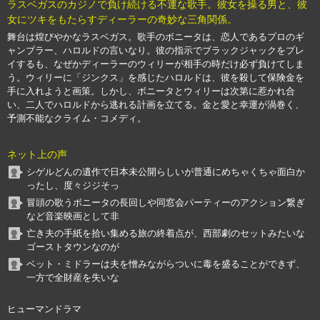
ラスベガスのカジノで負け続ける不運な歌手。彼女を操る男と、彼
女にツキをもたらすディーラーの奇妙な三角関係。
舞台は煌びやかなラスベガス。歌手のボニータは、恋人であるプロのギ
ャンブラー、ハロルドの言いなり。彼の指示でブラックジャックをプレ
イするも、なぜかディーラーのウィリーが相手の時だけ必ず負けてしま
う。ウィリーに「ジンクス」を感じたハロルドは、彼を殺して保険金を
手に入れようと画策。しかし、ボニータとウィリーは次第に惹かれ合
い、二人でハロルドから逃れる計画を立てる。金と愛と幸運が渦巻く、
予測不能なクライム・コメディ。
ネット上の声
シゲルどんの遺作で日本未公開らしいが普通にめちゃくちゃ面白か
ったし、度々ジジそっ
冒頭の歌うボニータの長回しや同窓会パーティーのアクション繋ぎ
など音楽映画として非
亡き夫の手紙を拾い集める旅の終着点が、西部劇のセットみたいな
ゴーストタウンなのが
ベット・ミドラーは夫を憎みながらついに毒を盛ることができず、
一方で全財産を失いな
ヒューマンドラマ