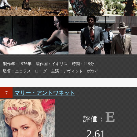
製作年
1976年
製作国
イギリス
時間
119分
監督
ニコラス・ローグ
主演
デヴィッド・ボウイ
マリー・アントワネット
7
E
2.61