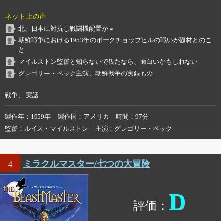
ネット上の声
北、日本に対抗し戦闘機配置か＝
朝鮮戦争における1953年のポークチョップヒルの戦いが題材とのこ
と
マイルストン監督と知らないで観たなら、面白いかもしれない
グレゴリー・ペック主演、朝鮮戦争の実録もの
戦争、 実話
製作年
1959年
製作国
アメリカ
時間
97分
監督
ルイス・マイルストン
主演
グレゴリー・ペック
ミラクルマスター/七つの大冒険
4
D