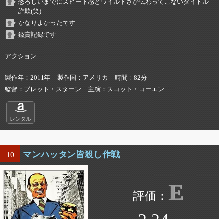
恐ろしいまでにスピード感とワイルドさが伝わってこないタイトル
詐欺(笑)
かなりよかったです
鑑賞記録です
アクション
製作年
2011年
製作国
アメリカ
時間
82分
監督
ブレット・スターン
主演
スコット・コーエン
レンタル
マンハッタン皆殺し作戦
10
E