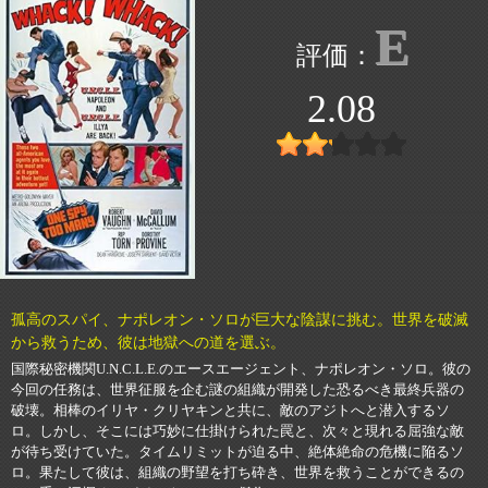
E
2.08
孤高のスパイ、ナポレオン・ソロが巨大な陰謀に挑む。世界を破滅
から救うため、彼は地獄への道を選ぶ。
国際秘密機関U.N.C.L.E.のエースエージェント、ナポレオン・ソロ。彼の
今回の任務は、世界征服を企む謎の組織が開発した恐るべき最終兵器の
破壊。相棒のイリヤ・クリヤキンと共に、敵のアジトへと潜入するソ
ロ。しかし、そこには巧妙に仕掛けられた罠と、次々と現れる屈強な敵
が待ち受けていた。タイムリミットが迫る中、絶体絶命の危機に陥るソ
ロ。果たして彼は、組織の野望を打ち砕き、世界を救うことができるの