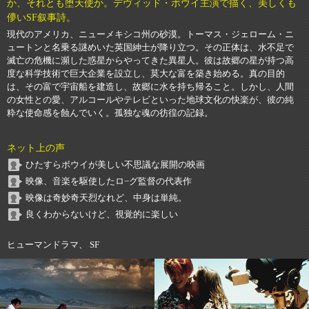
か、それとも堕天使か。デヴィッド・ボウイ主演で描く、美しくも
儚いSF叙事詩。
現代のアメリカ、ニューメキシコ州の砂漠。トーマス・ジェローム・ニ
ュートンと名乗る謎めいた英国紳士が降り立つ。その正体は、水不足で
滅亡の危機に瀕した惑星からやってきた異星人。彼は故郷の星が持つ高
度な科学技術で巨大企業を設立し、莫大な富を築き始める。真の目的
は、その富で宇宙船を建造し、故郷に水を持ち帰ること。しかし、人間
の女性との愛、アルコールやテレビといった地球文化の快楽が、彼の純
粋な使命感を蝕んでいく。孤独な魂の彷徨の記録。
ネット上の声
ひたすらボウイが美しい不思議な展開の映画
映像、音楽を駆使したロ−グ監督の代表作
映像は奇妙奇天烈なれど、中身は単純。
良くわからないけど、視覚的に楽しい
ヒューマンドラマ、 SF