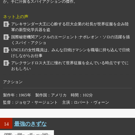
か。手に汗握るスパイアクションの傑作。
ネット上の声
アレキサンダー大王に心酔する巨大企業の社長が世界征服を企み陸
軍の新型化学兵器を盗
国際秘密機関アンクルのエージェント:ナポレオン・ソロの活躍を描
くスパイ・アクショ
UNCLEの女性職員は、みんな日焼けマシンを職場に持ち込んで日焼
けしながらお仕事
アレクサンドロス大王に憧れて世界征服を企んでいる時点ですでに
おもしろい
アクション
製作年
1965年
製作国
アメリカ
時間
102分
監督
ジョセフ・サージェント
主演
ロバート・ヴォーン
最強のきずな
14