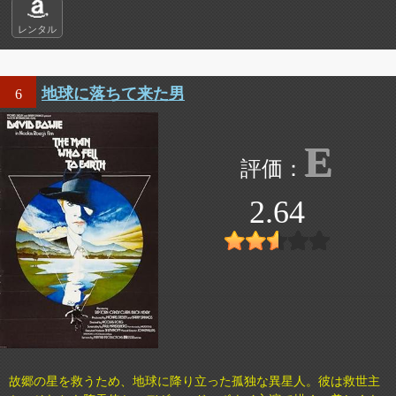
レンタル
地球に落ちて来た男
6
E
2.64
故郷の星を救うため、地球に降り立った孤独な異星人。彼は救世主