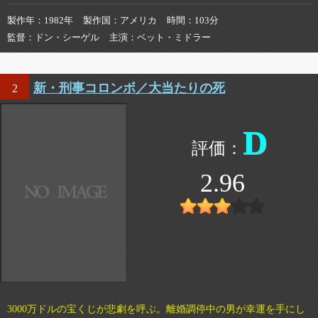
製作年
1982年
製作国
アメリカ
時間
103分
監督
ドン・シーゲル
主演
ベット・ミドラー
新・刑事コロンボ／大当たりの死
2
D
2.96
3000万ドルの宝くじが悲劇を呼ぶ。離婚調停中の男が幸運を手にし