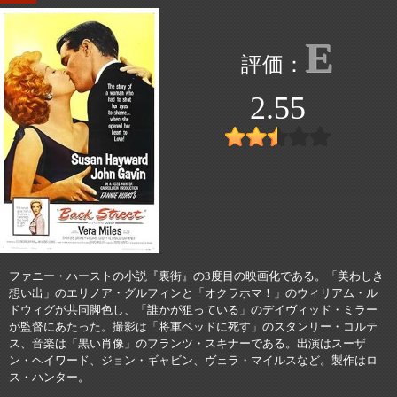
E
2.55
ファニー・ハーストの小説『裏街』の3度目の映画化である。「美わしき
想い出」のエリノア・グルフィンと「オクラホマ！」のウィリアム・ル
ドウィグが共同脚色し、「誰かが狙っている」のデイヴィッド・ミラー
が監督にあたった。撮影は「将軍ベッドに死す」のスタンリー・コルテ
ス、音楽は「黒い肖像」のフランツ・スキナーである。出演はスーザ
ン・ヘイワード、ジョン・ギャビン、ヴェラ・マイルスなど。製作はロ
ス・ハンター。