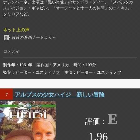
ナシンベーネ。出演は「黒い肖像」のサンドラ・ディー、「スパルタカ
ス」のジョン・ギャビン、「オーシャンと十一人の仲間」のエイキム・
タミロフなど。
ネット上の声
昔昔の映画ノートより～
コメディ
製作年
1961年
製作国
アメリカ
時間
103分
監督
ピーター・ユスティノフ
主演
ピーター・ユスティノフ
アルプスの少女ハイジ 新しい冒険
7
E
1.96