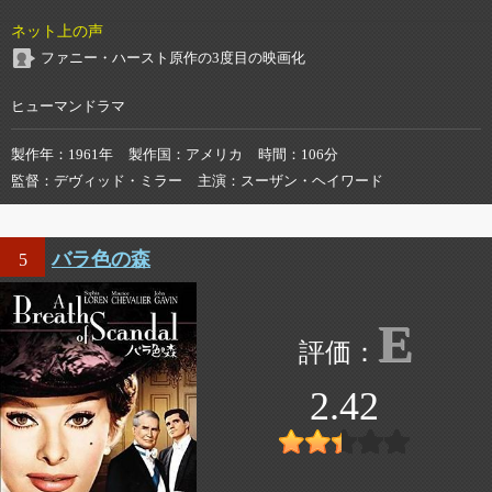
ネット上の声
ファニー・ハースト原作の3度目の映画化
ヒューマンドラマ
製作年
1961年
製作国
アメリカ
時間
106分
監督
デヴィッド・ミラー
主演
スーザン・ヘイワード
バラ色の森
5
E
2.42