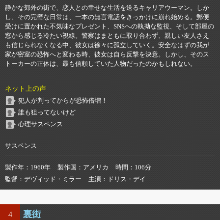
静かな郊外の街で、恋人との幸せな生活を送るキャリアウーマン。しか
し、その完璧な日常は、一本の無言電話をきっかけに崩れ始める。郵便
受けに置かれた不気味なプレゼント、SNSへの執拗な監視、そして部屋の
窓から感じる冷たい視線。警察はまともに取り合わず、親しい友人さえ
も信じられなくなる中、彼女は徐々に孤立していく。安全なはずの我が
家が密室の恐怖へと変わる時、彼女は自ら反撃を決意。しかし、そのス
トーカーの正体は、最も信頼していた人物だったのかもしれない。
ネット上の声
犯人が判ってからが恐怖倍増！
誰も狙ってないけど
心理サスペンス
サスペンス
製作年
1960年
製作国
アメリカ
時間
106分
監督
デヴィッド・ミラー
主演
ドリス・デイ
裏街
4