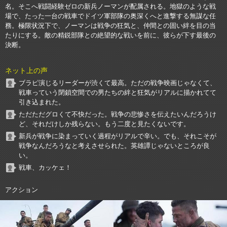
名。そこへ戦闘経験ゼロの新兵ノーマンが配属される。地獄のような戦
場で、たった一台の戦車でドイツ軍部隊の奥深くへと進撃する無謀な任
務。極限状況下で、ノーマンは戦争の狂気と、仲間との固い絆を目の当
たりにする。敵の精鋭部隊との絶望的な戦いを前に、彼らが下す最後の
決断。
ネット上の声
ブラピ演じるリーダーが渋くて最高。ただの戦争映画じゃなくて、
戦車っていう閉鎖空間での男たちの絆と狂気がリアルに描かれてて
引き込まれた。
ただただグロくて不快だった。戦争の悲惨さを伝えたいんだろうけ
ど、それだけしか残らない。もう二度と見たくないです。
新兵が戦争に染まっていく過程がリアルで辛い。でも、それこそが
戦争なんだろうなと考えさせられた。英雄譚じゃないところが良
い。
戦車、カッケェ！
アクション