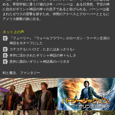
める。寄宿学校に通う17歳の少年・パーシーは、ある日突然、予言の神
に自分がギリシャ神話の神々の息子であると告げられる。パーシーは盗
まれたゼウスの雷撃を探すため、仲間のアナベスとグローバーとともに
アメリカ横断の旅に出る。
ネット上の声
『フューリー』『ウォールフラワー』のローガン・ラーマン主演の
神話をモチーフにした
コテコテもいいけど，たまにはあっさりも♪
本作に活かされたギリシャ神話の神々らしさ
意外に面白いギリシャ神話風のハリポタ
剣と魔法、 ファンタジー