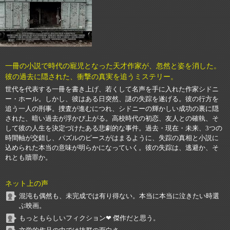
一冊の小説で時代の寵児となった天才作家が、忽然と姿を消した。
彼の過去に隠された、衝撃の真実を追うミステリー。
世代を代表する一冊を書き上げ、若くして名声を手に入れた作家シドニ
ー・ホール。しかし、彼はある日突然、謎の失踪を遂げる。彼の行方を
追う一人の刑事。捜査が進むにつれ、シドニーの輝かしい成功の裏に隠
された、暗い過去が浮かび上がる。高校時代の初恋、友人との確執、そ
して彼の人生を決定づけたある悲劇的な事件。過去・現在・未来、3つの
時間軸が交錯し、パズルのピースがはまるように、失踪の真相と小説に
込められた本当の意味が明らかになっていく。彼の失踪は、逃避か、そ
れとも贖罪か。
ネット上の声
混沌も偶然も、未完成では有り得ない。本当に本当に泣きたい時選
ぶ映画。
もっともらしいフィクション❤ 傑作だと思う。