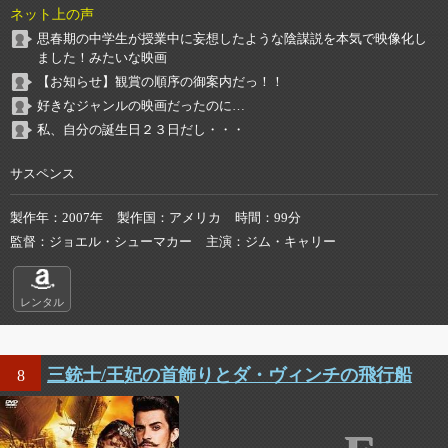
ネット上の声
思春期の中学生が授業中に妄想したような陰謀説を本気で映像化し
ました！みたいな映画
【お知らせ】観賞の順序の御案内だっ！！
好きなジャンルの映画だったのに…
私、自分の誕生日２３日だし・・・
サスペンス
製作年
2007年
製作国
アメリカ
時間
99分
監督
ジョエル・シューマカー
主演
ジム・キャリー
レンタル
三銃士/王妃の首飾りとダ・ヴィンチの飛行船
8