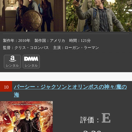
製作年
2010年
製作国
アメリカ
時間
121分
監督
クリス・コロンバス
主演
ローガン・ラーマン
レンタル
レンタル
パーシー・ジャクソンとオリンポスの神々/魔の
10
海
E