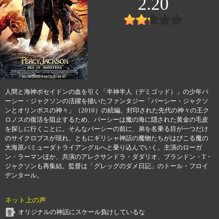
2.20
人間と海神ポセイドンの血を引く「半神半人（デミゴッド）」の少年パ
ーシー・ジャクソンの活躍を描いたファンタジー「パーシー・ジャクソ
ンとオリンポスの神々」（2010）の続編。封印された先代の神々の王ク
ロノスの復活を阻止するため、パーシーは魔の海に隠された黄金の毛皮
を探しに行くことに。そんなパーシーの前に、弟を名乗る目が一つだけ
のサイクロプスが現れ、ともにギリシャ神話の魔物たちがはびこる魔の
大海原バミューダトライアングルへと乗り込んでいく。主演のローガ
ン・ラーマンほか、共演のアレクサンドラ・ダダリオ、ブランドン・T・
ジャクソンも再集結。監督は「グレッグのダメ日記」のトール・フロイ
デンタール。
ネット上の声
オリジナルの神話にスケール負けしているな