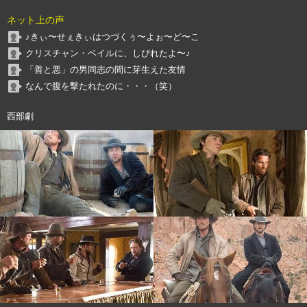
ネット上の声
♪きぃ〜せぇきぃはつづくぅ〜よぉ〜ど〜こ
クリスチャン・ベイルに、しびれたよ〜♪
「善と悪」の男同志の間に芽生えた友情
なんで腹を撃たれたのに・・・（笑）
西部劇