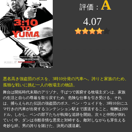
A
4.07
悪名高き強盗団のボスを、3時10分発の汽車へ。誇りと家族のため、
孤独な戦いに挑む一人の牧場主の物語。
舞台は開拓時代末期のアリゾナ。干ばつで困窮する牧場主ダンは、家族
の生活と自らの尊厳を取り戻すため、危険な仕事を引き受ける。それ
は、捕らえられた伝説の強盗団のボス、ベン・ウェイドを、3時10分にユ
マ行きの汽車が出発するコンテンション駅まで護送すること。報酬は200
ドル。しかし、ベンの部下たちが執拗な追跡を開始。次々と仲間が倒れ
ていく中、ダンは冷酷非情な悪党と対峙する。敵対しながらも芽生える
奇妙な絆。男の誇りを賭けた、決死の護送劇。