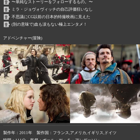
〜単純なストーリーをフォローするもの。〜
ミラ・ジョヴォヴィッチの自己評価狂いなし
不思議にCG以前の日本的特撮映画に見えた
(別の意味で)血も涙もない極上エンタメ！
アドベンチャー(冒険)
製作年
2011年
製作国
フランス,アメリカ,イギリス,ドイツ