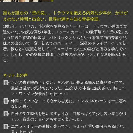
誰もが誰かの「壁の花」。トラウマを抱える内気な少年が、かけが
えのない仲間と出会い、世界の輝きを知る青春物語。
1991年、アメリカ。小説家を夢見るチャーリーは、トラウマが原因で友
達のいない内気な高校1年生。スクールカーストの最下層で「壁の花」の
ように過ごす彼の日常は、パトリックとサムという陽気で自由奔放な兄
妹との出会いで一変。初めてのパーティー、深夜のドライブ、そして初
恋。彼らとの交流を通して、チャーリーは人生の喜びと痛みを学んでい
く。しかし、心の奥底に封印した過去の記憶が、少しずつ彼を蝕み始め
る。
ネット上の声
ただの青春映画じゃない。それぞれが抱える痛みに寄り添ってて、
最後は温かい気持ちになった。主役3人が本当に魅力的で、特にエ
マ・ワトソンが最高にかわいい！
仲間っていいな、って心から思えた。トンネルのシーンは一生忘れ
ないと思う。
自分の学生時代を思い出すような、甘酸っぱくて少し苦い感じがリ
アル。音楽のチョイスもすごく良かった。
エズラ・ミラーの演技が光ってた。ちょっと重い部分もあるけど、
見てよかった。