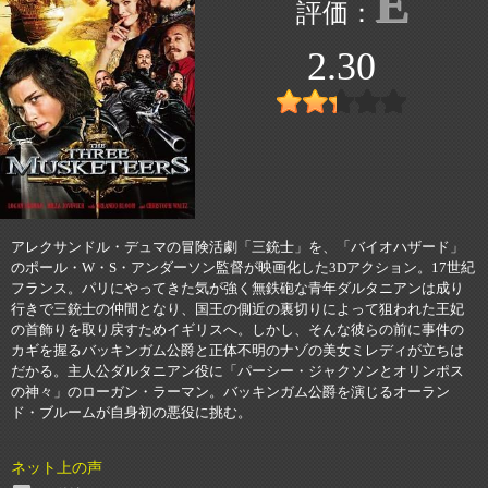
E
2.30
アレクサンドル・デュマの冒険活劇「三銃士」を、「バイオハザード」
のポール・W・S・アンダーソン監督が映画化した3Dアクション。17世紀
フランス。パリにやってきた気が強く無鉄砲な青年ダルタニアンは成り
行きで三銃士の仲間となり、国王の側近の裏切りによって狙われた王妃
の首飾りを取り戻すためイギリスへ。しかし、そんな彼らの前に事件の
カギを握るバッキンガム公爵と正体不明のナゾの美女ミレディが立ちは
だかる。主人公ダルタニアン役に「パーシー・ジャクソンとオリンポス
の神々」のローガン・ラーマン。バッキンガム公爵を演じるオーラン
ド・ブルームが自身初の悪役に挑む。
ネット上の声