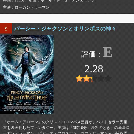
時間
111分
監督
ポール・Ｗ・Ｓ・アンダーソン
主演
ローガン・ラーマン
パーシー・ジャクソンとオリンポスの神々
9
E
2.28
「ホーム・アローン」のクリス・コロンバス監督が、ベストセラー児童
書を映画化したファンタジー。主演は「3時10分、決断のとき」の新星ロ
ーガン・ラーマン。ピアース・ブロスナン、ユマ・サーマンらが脇を固