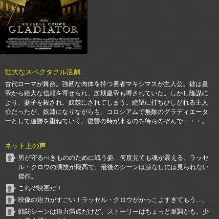
壮大なスペクタクル活劇
古代ローマが舞台。強靭な肉体を持つ勇者マキシマスが主人公。彼は皇
帝から絶大な信頼を寄せられ、次期皇帝も噂されていた。しかし陰謀に
より、妻子を殺され、奴隷にされてしまう。絶望に打ちひしがれる主人
公だったが、奴隷になりながらも、コロシアムで無敵のグラディエータ
ーとして連勝を重ねていく。復讐の時が来るのを待ちのぞんで・・・。
ネット上の声
男が守るべきもののために戦う姿、何度見ても魂が震える。ラッセ
ル・クロウの演技が最高で、最後のシーンは涙なしには見られない
傑作。
これぞ映画だ！
映像の迫力がすごい！ラッセル・クロウがかっこよすぎてもう…。
戦闘シーンは迫力満点だけど、ストーリーはちょっと単調かも。少