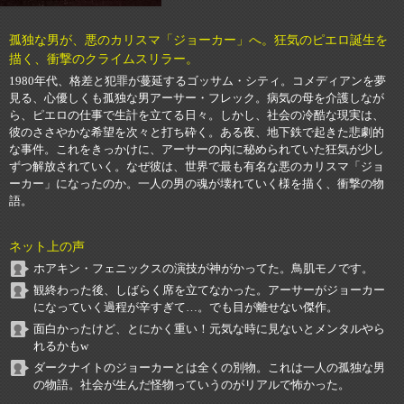
孤独な男が、悪のカリスマ「ジョーカー」へ。狂気のピエロ誕生を
描く、衝撃のクライムスリラー。
1980年代、格差と犯罪が蔓延するゴッサム・シティ。コメディアンを夢
見る、心優しくも孤独な男アーサー・フレック。病気の母を介護しなが
ら、ピエロの仕事で生計を立てる日々。しかし、社会の冷酷な現実は、
彼のささやかな希望を次々と打ち砕く。ある夜、地下鉄で起きた悲劇的
な事件。これをきっかけに、アーサーの内に秘められていた狂気が少し
ずつ解放されていく。なぜ彼は、世界で最も有名な悪のカリスマ「ジョ
ーカー」になったのか。一人の男の魂が壊れていく様を描く、衝撃の物
語。
ネット上の声
ホアキン・フェニックスの演技が神がかってた。鳥肌モノです。
観終わった後、しばらく席を立てなかった。アーサーがジョーカー
になっていく過程が辛すぎて…。でも目が離せない傑作。
面白かったけど、とにかく重い！元気な時に見ないとメンタルやら
れるかもw
ダークナイトのジョーカーとは全くの別物。これは一人の孤独な男
の物語。社会が生んだ怪物っていうのがリアルで怖かった。