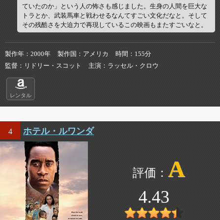
ていたのか」という人の怖さも感じました。生身の人間を巨大な
トラとか、武装馬車と戦わせるなんてすごい文化だなと。そして
その残酷さを大迫力で再現しているこの映画もまたすごいなと。
製作年
2000年
製作国
アメリカ
時間
155分
監督
リドリー・スコット
主演
ラッセル・クロウ
レンタル
ホテル・ルワンダ
4
A
4.43