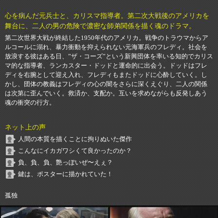
心を病んだ元兵士と、カリスマ指導者。第二次大戦後のアメリカを
舞台に、二人の男の危険で濃密な師弟関係を描く魂のドラマ。
第二次世界大戦が終結した1950年代のアメリカ。戦争のトラウマからア
ルコールに溺れ、暴力衝動を抑えられない元海軍兵のフレディ。社会を
放浪する彼はある日、”ザ・コーズ”という新興団体を率いる知的でカリス
マ的な指導者、ランカスター・ドッドと運命的に出会う。ドッドはフレ
ディを右腕として迎え入れ、フレディもまたドッドに心酔していく。し
かし、団体の教義はフレディの心の闇をさらに深くえぐり、二人の関係
は次第に歪んでいく。救済か、支配か。互いを求めながらも反発しあう
魂の衝突の行方。
ネット上の声
人間の本質を描くことに拘りぬいた傑作
こんなにイカガワシくて良かったのか？
負、負、負、艶っぽいぜ〜えぇ？
鍵は、ポスターに描かれていた！
孤独