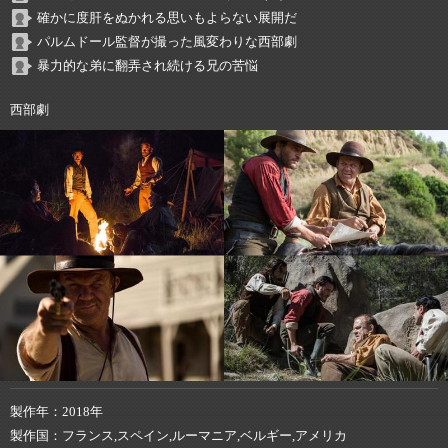
確かに度肝をぬかれる思いもよらない展開だ
パルムドール監督が撮った風変わりな西部劇
暴力的な弟に翻弄され続ける兄の苦悩
西部劇
製作年
2018年
製作国
フランス,スペイン,ルーマニア,ベルギー,アメリカ