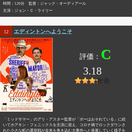
時間
120分
監督
ジャック・オーディアール
主演
ジョン・Ｃ・ライリー
エディントンへようこそ
12
C
3.18
「ミッドサマー」のアリ・アスター監督が「ボーはおそれている」に続
いてホアキン・フェニックスを主演に迎え、コロナ禍でロックダウンさ
れた小さな町の選挙戦が全米を巻き込む大事件へと発展していく様子を