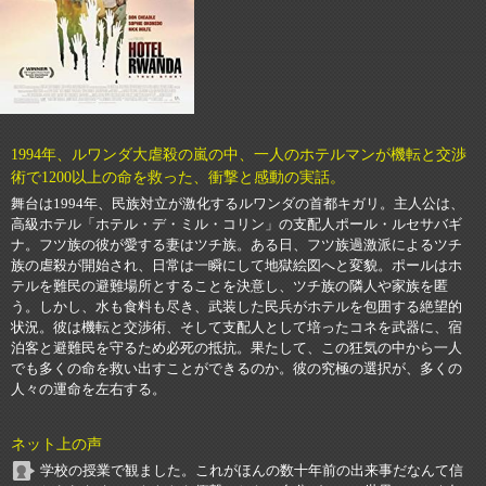
1994年、ルワンダ大虐殺の嵐の中、一人のホテルマンが機転と交渉
術で1200以上の命を救った、衝撃と感動の実話。
舞台は1994年、民族対立が激化するルワンダの首都キガリ。主人公は、
高級ホテル「ホテル・デ・ミル・コリン」の支配人ポール・ルセサバギ
ナ。フツ族の彼が愛する妻はツチ族。ある日、フツ族過激派によるツチ
族の虐殺が開始され、日常は一瞬にして地獄絵図へと変貌。ポールはホ
テルを難民の避難場所とすることを決意し、ツチ族の隣人や家族を匿
う。しかし、水も食料も尽き、武装した民兵がホテルを包囲する絶望的
状況。彼は機転と交渉術、そして支配人として培ったコネを武器に、宿
泊客と避難民を守るため必死の抵抗。果たして、この狂気の中から一人
でも多くの命を救い出すことができるのか。彼の究極の選択が、多くの
人々の運命を左右する。
ネット上の声
学校の授業で観ました。これがほんの数十年前の出来事だなんて信