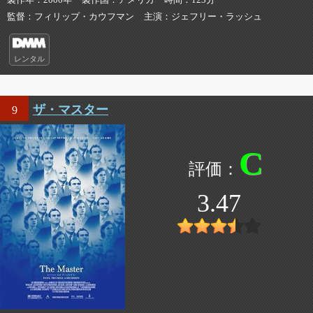
監督
フィリップ・カウフマン
主演
ジェフリー・ラッシュ
レンタル
ザ・マスター
9
C
3.47