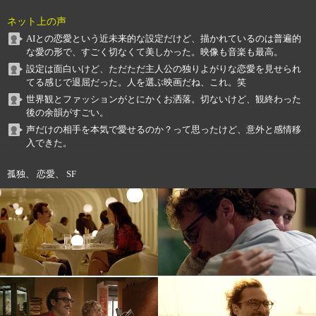
ネット上の声
AIとの恋愛という近未来的な設定だけど、描かれているのは普遍的
な愛の形で、すごく切なくて美しかった。映像も音楽も最高。
設定は面白いけど、ただただ主人公の独りよがりな恋愛を見せられ
てる感じで退屈だった。人を選ぶ映画だね、これ。笑
世界観とファッションがとにかくお洒落。切ないけど、観終わった
後の余韻がすごい。
声だけの相手を本気で愛せるのか？って思ったけど、意外と感情移
入できた。
孤独、 恋愛、 SF