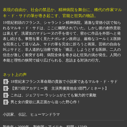
表現の自由か、社会の禁忌か。精神病院を舞台に、稀代の作家マル
キ・ド・サドの筆が巻き起こす、官能と狂気の物語。
19世紀初頭のフランス、シャラントン精神病院。過激な背徳小説で知ら
れるマルキ・ド・サドは、ここに幽閉されていた。しかし彼の創作意欲
は衰えず、洗濯女のマドレーヌの手を借りて、密かに作品を外部へと発
表し続ける。事態を重く見たナポレオン政府は、厳格なコールミエ医師
を院長として送り込み、サドの筆を完全に折ろうと画策。芸術の自由を
叫ぶサドと、非人道的な治療で彼を「矯正」しようとする医師。二人の
信念が激しく衝突する時、病院全体を巻き込む狂気の渦が発生。人間の
本能と理性の狭間で繰り広げられる、息詰まる対決の行方。
ネット上の声
18世紀末フランス革命期の貴族で小説家であるマルキ・ド・サド
【第73回アカデミー賞 主演男優賞他全3部門ノミネート】
これは、ジェフリー·ラッシュがとても魅力的で素敵
男と女の愛欲に真正面から迫った野心作！
小説家、 伝記、 ヒューマンドラマ
製作年
2000年
製作国
アメリカ
時間
123分