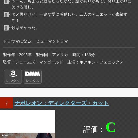
うーん、ちょっと退屈だったかな。話がありがちで、盛り上がりに
欠ける感じ。
ダメ男だけど、一途な愛に感動した。二人のデュエットが素敵す
ぎ！
歌は良かった。
トラウマになる、 ヒューマンドラマ
製作年
2005年
製作国
アメリカ
時間
136分
監督
ジェームズ・マンゴールド
主演
ホアキン・フェニックス
レンタル
レンタル
ナポレオン：ディレクターズ・カット
7
C