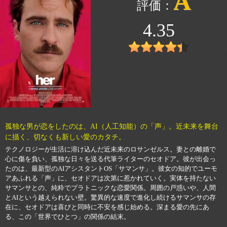
A
4.35
孤独な男が恋をしたのは、AI（人工知能）の「声」。近未来を舞台
に描く、切なくも新しい愛のカタチ。
テクノロジーが生活に溶け込んだ近未来のロサンゼルス。妻との離婚で
心に傷を負い、孤独な日々を送る代筆ライターのセオドア。彼が出会っ
たのは、最新型のAIアシスタントOS「サマンサ」。彼女の知的でユーモ
アあふれる「声」に、セオドアは次第に惹かれていく。実体を持たない
サマンサとの、純粋でプラトニックな恋愛関係。周囲の戸惑いや、人間
とAIという越えられない壁。驚異的な速度で進化し続けるサマンサの存
在に、セオドアは喜びと同時に不安を感じ始める。深まる愛の先にあ
る、この「世界でひとつ」の関係の結末。