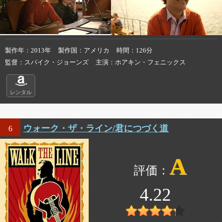
製作年
2013年
製作国
アメリカ
時間
126分
監督
スパイク・ジョーンズ
主演
ホアキン・フェニックス
レンタル
ウォーク・ザ・ライン/君につづく道
6
A
4.22