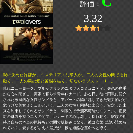
C
3.32
親の決めた許嫁か、ミステリアスな隣人か。二人の女性の間で揺れ
動く、一人の男の愛と苦悩を描く、切ないラブストーリー。
現代ニューヨーク、ブルックリンのユダヤ人コミュニティ。失恋の痛手
から心を閉ざし、実家で暮らす青年レナード。ある日、彼は両親に紹介
された家庭的な女性サンドラと、アパートの隣に越してきた魅力的だが
危うげな美女ミシェルという、二人の女性と同時に出会う。安定した未
来を約束してくれるサンドラと、刺激的で予測不可能なミシェル。正反
対の魅力を持つ二人の間で、レナードの心は激しく揺れ動く。家族の期
待と自らの本当の気持ちとの間で板挟みになり、彼は次第に追い詰めら
れていく。愛するがゆえの選択が、彼を過酷な運命へと導く。