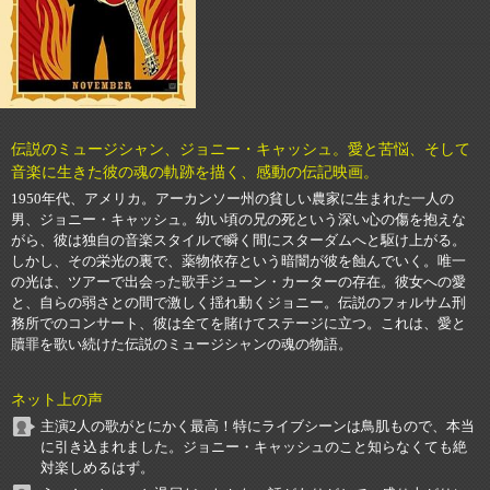
伝説のミュージシャン、ジョニー・キャッシュ。愛と苦悩、そして
音楽に生きた彼の魂の軌跡を描く、感動の伝記映画。
1950年代、アメリカ。アーカンソー州の貧しい農家に生まれた一人の
男、ジョニー・キャッシュ。幼い頃の兄の死という深い心の傷を抱えな
がら、彼は独自の音楽スタイルで瞬く間にスターダムへと駆け上がる。
しかし、その栄光の裏で、薬物依存という暗闇が彼を蝕んでいく。唯一
の光は、ツアーで出会った歌手ジューン・カーターの存在。彼女への愛
と、自らの弱さとの間で激しく揺れ動くジョニー。伝説のフォルサム刑
務所でのコンサート、彼は全てを賭けてステージに立つ。これは、愛と
贖罪を歌い続けた伝説のミュージシャンの魂の物語。
ネット上の声
主演2人の歌がとにかく最高！特にライブシーンは鳥肌もので、本当
に引き込まれました。ジョニー・キャッシュのこと知らなくても絶
対楽しめるはず。