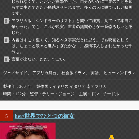
じられなくて、ただただ衝撃でした。自分がいかに世界のことを知
らずに生きてきたか痛感させられます。多くの人に観てほしい映画
です。
アフリカ版「シンドラーのリスト」と聞いて鑑賞。見ていて本当に
辛かった。でも、これが現実。世界の無関心さが一番恐ろしいと感
じた。
内容はすごく重くて、知るべき事実だとは思う。でも映画として
は、ちょっと淡々と進みすぎたかな…。感情移入しきれなかった部
分も。
言葉が出ない。ただ、すごい。
ジェノサイド、 アフリカ舞台、 社会派ドラマ、 実話、 ヒューマンドラマ
製作年
2004年
製作国
イギリス,イタリア,南アフリカ
時間
122分
監督
テリー・ジョージ
主演
ドン・チードル
her/世界でひとつの彼女
5