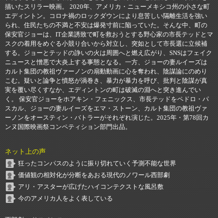
描いたスリラー映画。 2020年、アメリカ・ニューメキシコ州の小さな町
エディントン。コロナ禍のロックダウンにより息苦しい隔離生活を強い
られ、住民たちの不満と不安は爆発寸前に陥っていた。そんな中、町の
保安官ジョーは、IT企業誘致で町を救おうとする野心家の市長テッドとマ
スクの着用をめぐる小競り合いから対立し、突如として市長選に立候補
する。ジョーとテッドの諍いの火は周囲へと燃え広がり、SNSはフェイク
ニュースと憎悪で大炎上する事態となる。一方、ジョーの妻ルイーズは
カルト集団の教祖ヴァーノンの扇動動画に心を奪われ、陰謀論にのめり
こむ。疑いと論争と憤怒が渦巻き、暴力が暴力を呼び、批判と陰謀が真
実を覆い尽くすなか、エディントンの町は破滅の淵へと突き進んでい
く。 保安官ジョーをホアキン・フェニックス、市長テッドをペドロ・パ
スカル、ジョーの妻ルイーズをエマ・ストーン、カルト集団の教祖ヴァ
ーノンをオースティン・バトラーがそれぞれ演じた。2025年・第78回カ
ンヌ国際映画祭コンペティション部門出品。
ネット上の声
狂ったコンパスのように振り切れていく予測不能な世界
価値観の相対化が分断をあおる現代のノワール西部劇
アリ・アスターが広げたハイコンテクストな風呂敷
今のアメリカ人をよく表している