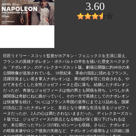
3.60
巨匠リドリー・スコット監督がホアキン・フェニックスを主演に迎え、
フランスの英雄ナポレオン・ボナパルトの半生を描いた歴史スペクタク
ル「ナポレオン」のディレクターズカット版。劇場公開版に約48分の未
公開映像が追加されている。 18世紀末、革命の混乱に揺れるフランス。
活躍目覚ましい若き軍人ナポレオンは、軍の総司令官に任命される。や
がて夫を亡くした女性ジョゼフィーヌと恋に落ち、結婚したナポレオン
だったが、奔放なジョゼフィーヌは他の男とも関係を持ち、いつしか夫
婦関係は奇妙にねじ曲がっていく。その一方で英雄としてのナポレオン
は快進撃を続け、ついにはフランス帝国の皇帝にまで上り詰める。国家
の頂点に立ったナポレオンと、皇后となり優雅な生活を送るジョゼフィ
ーヌだったが、2人の心は満たされないままだった。 ディレクターズカッ
ト版では、ジョゼフィーヌの原点となる物語が深く掘り下げられるほ
か、未公開だったマレンゴの戦いのシーンも収録。さらに、ナポレオン
の暗殺未遂やロシア侵攻の失敗など、ナポレオンの最期をより詳細に描