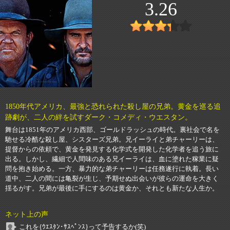
3.26
1850年代アメリカ、最強と恐れられた殺し屋の兄弟。黄金を巡る追
跡劇が、二人の絆を試すダーク・コメディ・ウエスタン。
舞台は1851年のアメリカ西部、ゴールドラッシュの時代。裏社会で名を
馳せる冷酷な殺し屋、シスターズ兄弟。兄イーライと弟チャーリーは、
提督からの依頼で、黄金を発見する化学式を開発した化学者を追う旅に
出る。しかし、繊細で人間味のある兄イーライは、血に塗れた稼業に疑
問を抱き始める。一方、暴力的な弟チャーリーは任務遂行に執着。長い
道中、二人の間には亀裂が生じ、予期せぬ出会いが彼らの運命を大きく
揺るがす。兄弟が最後に手にするのは黄金か、それとも新たな人生か。
ネット上の声
これを{ｳｴｽﾀﾝ･ｻｽﾍﾟﾝｽ}って予告するか(笑)