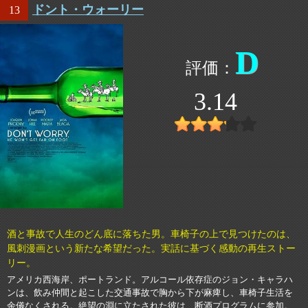
ドント・ウォーリー
13
D
3.14
酒と事故で人生のどん底に落ちた男。車椅子の上で見つけたのは、
風刺漫画という新たな希望だった。実話に基づく感動の再生ストー
リー。
アメリカ西海岸、ポートランド。アルコール依存症のジョン・キャラハ
ンは、飲み仲間と起こした交通事故で胸から下が麻痺し、車椅子生活を
余儀なくされる。絶望の淵に立たされた彼は、断酒プログラムに参加。