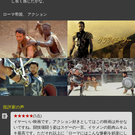
し長く感じたかな。
ローマ帝国、 アクション
批評家の声
★★★★★
(5点)
イヤーいい映画です。アクション好きとしてはこの映画は外せな
いですね。闘技場闘う姿はスゲーの一言。イケメンの筋肉ムキム
キ最高です。ただそれ以上に「ローマにはこんな惨劇を娯楽にし