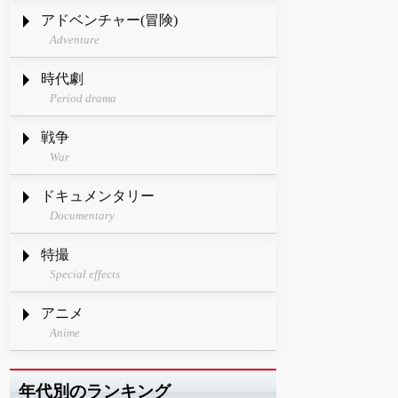
アドベンチャー(冒険)
Adventure
時代劇
Period drama
戦争
War
ドキュメンタリー
Documentary
特撮
Special effects
アニメ
Anime
年代別のランキング