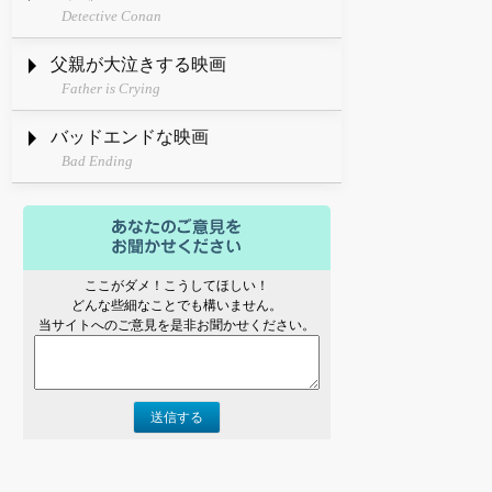
Detective Conan
父親が大泣きする映画
Father is Crying
バッドエンドな映画
Bad Ending
ここがダメ！こうしてほしい！
どんな些細なことでも構いません。
当サイトへのご意見を是非お聞かせください。
送信する