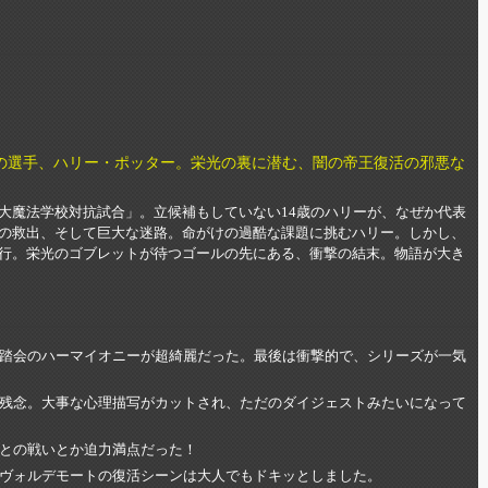
の選手、ハリー・ポッター。栄光の裏に潜む、闇の帝王復活の邪悪な
大魔法学校対抗試合」。立候補もしていない14歳のハリーが、なぜか代表
の救出、そして巨大な迷路。命がけの過酷な課題に挑むハリー。しかし、
行。栄光のゴブレットが待つゴールの先にある、衝撃の結末。物語が大き
踏会のハーマイオニーが超綺麗だった。最後は衝撃的で、シリーズが一気
残念。大事な心理描写がカットされ、ただのダイジェストみたいになって
との戦いとか迫力満点だった！
ヴォルデモートの復活シーンは大人でもドキッとしました。