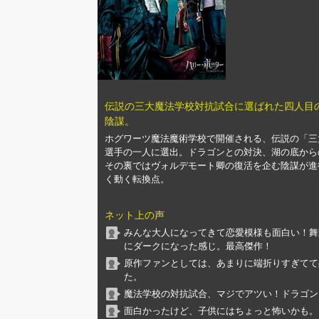
伝説の三大魔法学校対抗試合に選ばれた四人目
陰謀。
ホグワーツ魔法魔術学校で開催される、伝説の「三
選手の一人に選出。ドラゴンとの対決、湖の底から
その裏ではヴォルデモート卿の復活を企む陰謀が進
く動く転換点。
ネット上の声
みんな大人になってきて恋愛模様も面白い！舞
にダークになった感じ。最高傑作！
原作ファンとしては、あまりに端折りすぎてて
た。
魔法学校の対抗試合、マジでアツい！ドラゴン
面白かったけど、子供にはちょっと怖いかも。