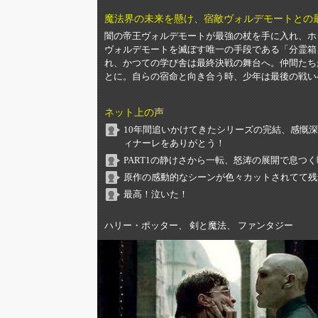
魔法界の未来を懸け、宿敵ヴォルデモートとの
闇の帝王ヴォルデモートが最強の杖を手に入れ、ホ
ヴォルデモートを滅ぼす唯一の手段である「分霊箱
れ、かつての学び舎は最終決戦の舞台へ。仲間たち
とに。自らの宿命と向き合う時、少年は最後の戦い
ネット上の声
10年間追いかけてきたシリーズの完結、感慨
ィナーレをありがとう！
PART1の静けさから一転、怒涛の展開で息つ
原作の感動的なシーンが色々カットされてて残
最高！泣いた！
ハリー・ポッター、 剣と魔法、 ファンタジー