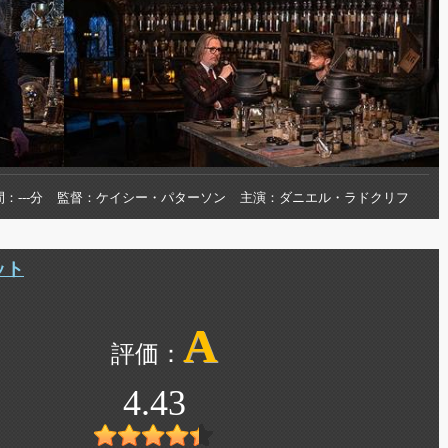
間
---分
監督
ケイシー・パターソン
主演
ダニエル・ラドクリフ
ット
A
4.43