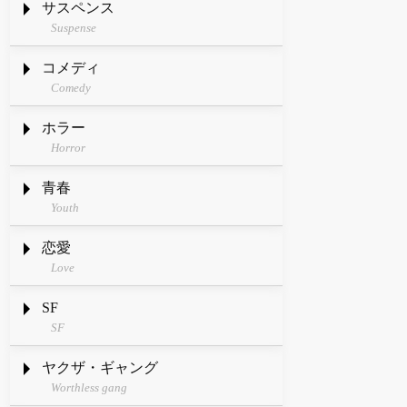
サスペンス
Suspense
コメディ
Comedy
ホラー
Horror
青春
Youth
恋愛
Love
SF
SF
ヤクザ・ギャング
Worthless gang