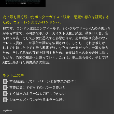
史上最も長く続いたポルターガイスト現象。悪魔の存在を証明する
ため、ウォーレン夫妻がロンドンへ。
1977年、ロンドン北部エンフィールド。シングルマザーと4人の子供たち
が暮らす家で、不可解なポルターガイスト現象が続発。壁を叩く音、宙
を舞う家具、そして少女に憑依する邪悪な何か。超常現象研究家のウォ
ーレン夫妻は、この事件の調査を依頼される。しかし、それは彼らがこ
れまで対峙した中でも最も邪悪で強力な存在の仕業だった。一家を救う
ため、そして悪魔の存在を証明するため、夫妻は自らの命を危険に晒し
ながら、恐怖の根源へと迫っていく。これは、史上最も長く、そして詳
細に記録された悪魔憑きの実話。
ネット上の声
本流続編としてｼﾞｪｰﾑｽﾞ･ﾜﾝ監督本気の傑作！
前作に負けず劣らずのホラー名作だと
もう日本のホラーは太刀打ちできない
ジェームズ・ワンが作るホラーは恐い
ホラー