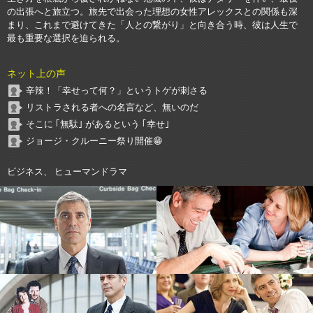
の出張へと旅立つ。旅先で出会った理想の女性アレックスとの関係も深
まり、これまで避けてきた「人との繋がり」と向き合う時、彼は人生で
最も重要な選択を迫られる。
ネット上の声
辛辣！「幸せって何？」というトゲが刺さる
リストラされる者への名言など、無いのだ
そこに ｢無駄｣ があるという ｢幸せ｣
ジョージ・クルーニー祭り開催😁
ビジネス、 ヒューマンドラマ