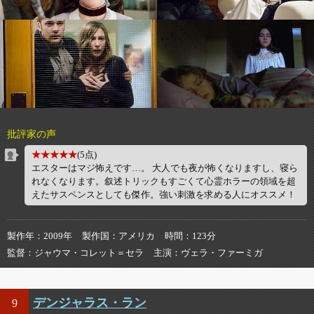
批評家の声
★★★★★
(5点)
エスターはマジ怖えです…。 大人でも夜が怖くなりますし、寝ら
れなくなります。叙述トリックもすごくて心霊ホラーの領域を超
えたサスペンスとしても傑作。強い刺激を求める人にオススメ！
製作年
2009年
製作国
アメリカ
時間
123分
監督
ジャウマ・コレット＝セラ
主演
ヴェラ・ファーミガ
デンジャラス・ラン
9