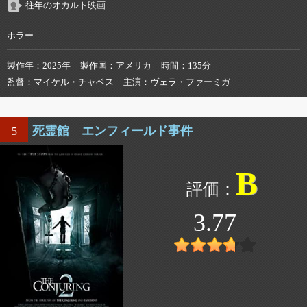
往年のオカルト映画
ホラー
製作年
2025年
製作国
アメリカ
時間
135分
監督
マイケル・チャベス
主演
ヴェラ・ファーミガ
死霊館 エンフィールド事件
5
B
3.77