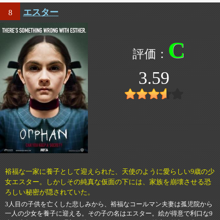
エスター
8
C
3.59
裕福な一家に養子として迎えられた、天使のように愛らしい9歳の少
女エスター。しかしその純真な仮面の下には、家族を崩壊させる恐
ろしい秘密が隠されていた。
3人目の子供を亡くした悲しみから、裕福なコールマン夫妻は孤児院から
一人の少女を養子に迎える。その子の名はエスター。絵が得意で利口な9