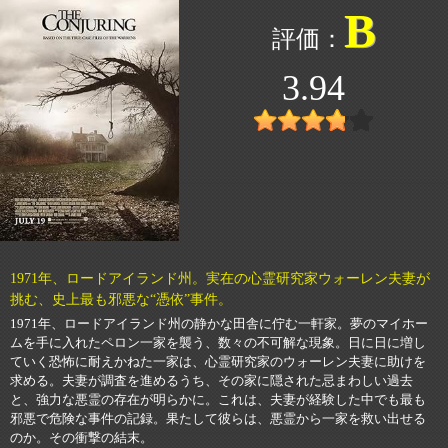
B
3.94
1971年、ロードアイランド州。実在の心霊研究家ウォーレン夫妻が
挑む、史上最も邪悪な“憑依”事件。
1971年、ロードアイランド州の静かな田舎に佇む一軒家。夢のマイホー
ムを手に入れたペロン一家を襲う、数々の不可解な現象。日に日に増し
ていく恐怖に耐えかねた一家は、心霊研究家のウォーレン夫妻に助けを
求める。夫妻が調査を進めるうち、その家に隠された忌まわしい過去
と、強力な悪霊の存在が明らかに。これは、夫妻が経験した中でも最も
邪悪で危険な事件の記録。果たして彼らは、悪霊から一家を救い出せる
のか。その衝撃の結末。