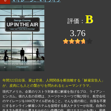
マイレージ、マイライフ
6
B
3.76
年間322日出張、家は空港。人間関係を断捨離する「解雇宣告人」
が、皮肉にも人との繋がりを問われるヒューマンドラマ。
現代アメリカ。企業のリストラ対象者に解雇を告げるプロ、ライアン・
ビンガム。彼の人生の目標は、スーツケース一つで飛び回り、航空会社
のマイレージを1000万マイル貯めること。そんな彼の前に、出張を不要
にするオンライン解雇システムを提唱する新人ナタリーが出現。自身の
生き方を根底から覆されかねない危機の中、彼はナタリーを伴い、最後