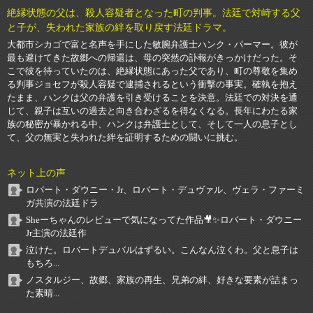
絶縁状態の父は、殺人容疑者となった町の判事。法廷で対峙する父
と子が、失われた家族の絆を取り戻す法廷ドラマ。
大都市シカゴで富と名声を手にした敏腕弁護士ハンク・パーマー。彼が
最も避けてきた故郷への帰還は、母の突然の訃報がきっかけだった。そ
こで彼を待っていたのは、絶縁状態にあった父であり、町の尊敬を集め
る判事ジョセフが殺人容疑で逮捕されるという衝撃の事実。確執を抱え
たまま、ハンクは父の弁護を引き受けることを決意。法廷での対決を通
じて、親子は互いの過去と向き合わざるを得なくなる。長年にわたる家
族の秘密が暴かれる中、ハンクは弁護士として、そして一人の息子とし
て、父の無実と失われた絆を証明するための闘いに挑む。
ネット上の声
ロバート・ダウニー・Jr、ロバート・デュヴァル、ヴェラ・ファーミ
ガ共演の法廷ドラ
Sheーちゃんのレビューで気になってた作品🎥✨ロバート・ダウニー
Jr主演の法廷作
泣けた。ロバートデュバルはずるい。こんなん泣くわ。父と息子は
もちろ...
ノスタルジー、故郷、家族の再生、兄弟の絆、好きな要素が詰まっ
た素晴...