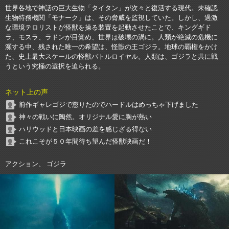
世界各地で神話の巨大生物「タイタン」が次々と復活する現代。未確認
生物特務機関「モナーク」は、その脅威を監視していた。しかし、過激
な環境テロリストが怪獣を操る装置を起動させたことで、キングギド
ラ、モスラ、ラドンが目覚め、世界は破壊の渦に。人類が絶滅の危機に
瀕する中、残された唯一の希望は、怪獣の王ゴジラ。地球の覇権をかけ
た、史上最大スケールの怪獣バトルロイヤル。人類は、ゴジラと共に戦
うという究極の選択を迫られる。
ネット上の声
前作ギャレゴジで懲りたのでハードルはめっちゃ下げました
神々の戦いに陶然。オリジナル愛に胸が熱い
ハリウッドと日本映画の差を感じざる得ない
これこそが５０年間待ち望んだ怪獣映画だ！
アクション、 ゴジラ