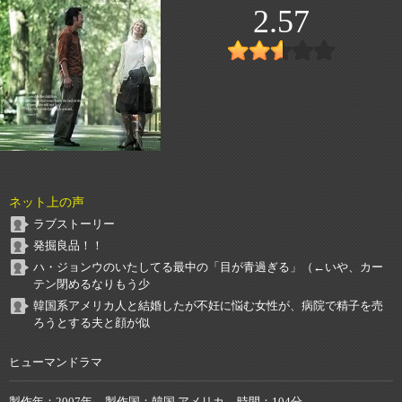
2.57
ネット上の声
ラブストーリー
発掘良品！！
ハ・ジョンウのいたしてる最中の「目が青過ぎる」（←いや、カー
テン閉めるなりもう少
韓国系アメリカ人と結婚したが不妊に悩む女性が、病院で精子を売
ろうとする夫と顔が似
ヒューマンドラマ
製作年
2007年
製作国
韓国,アメリカ
時間
104分