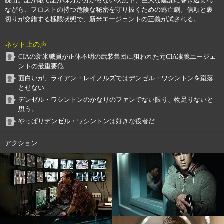
脱出。誰が敵で誰が味方か分からない状況下、巨大な陰謀に巻き込まれ
ながら、フロストの持つ危険な秘密を守り抜くための逃亡劇。信頼と裏
切りが交錯する極限状態で、新米エージェントの正義が試される。
ネット上の声
CIAの新米職員が正体不明の武装集団に狙われた元CIA凄腕エージェ
ントの最重要危
面白いが、ライアン・レイノルズではデンゼル・ワシントンを蹴落
とせない
デンゼル・ワシントンのかなりのファンでない限り、物足りないと
思う。
やっぱりデンゼル・ワシントンは好きな役者だ
アクション