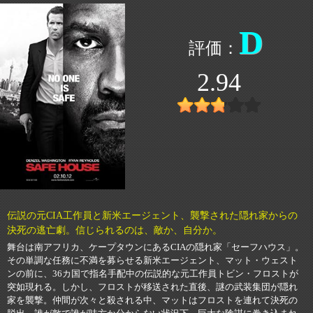
D
2.94
伝説の元CIA工作員と新米エージェント、襲撃された隠れ家からの
決死の逃亡劇。信じられるのは、敵か、自分か。
舞台は南アフリカ、ケープタウンにあるCIAの隠れ家「セーフハウス」。
その単調な任務に不満を募らせる新米エージェント、マット・ウェスト
ンの前に、36カ国で指名手配中の伝説的な元工作員トビン・フロストが
突如現れる。しかし、フロストが移送された直後、謎の武装集団が隠れ
家を襲撃。仲間が次々と殺される中、マットはフロストを連れて決死の