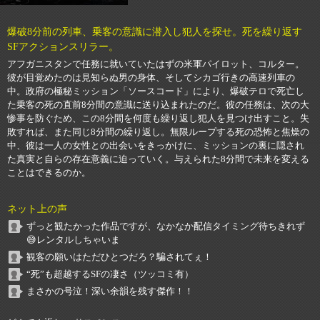
爆破8分前の列車、乗客の意識に潜入し犯人を探せ。死を繰り返す
SFアクションスリラー。
アフガニスタンで任務に就いていたはずの米軍パイロット、コルター。
彼が目覚めたのは見知らぬ男の身体、そしてシカゴ行きの高速列車の
中。政府の極秘ミッション「ソースコード」により、爆破テロで死亡し
た乗客の死の直前8分間の意識に送り込まれたのだ。彼の任務は、次の大
惨事を防ぐため、この8分間を何度も繰り返し犯人を見つけ出すこと。失
敗すれば、また同じ8分間の繰り返し。無限ループする死の恐怖と焦燥の
中、彼は一人の女性との出会いをきっかけに、ミッションの裏に隠され
た真実と自らの存在意義に迫っていく。与えられた8分間で未来を変える
ことはできるのか。
ネット上の声
ずっと観たかった作品ですが、なかなか配信タイミング待ちきれず
😅レンタルしちゃいま
観客の願いはただひとつだろ？騙されてぇ！
“死”も超越するSFの凄さ（ツッコミ有）
まさかの号泣！深い余韻を残す傑作！！