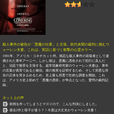
殺人事件の被告が「悪魔の仕業」と主張。前代未聞の裁判に挑むウ
ォーレン夫妻。これは、実話に基づく衝撃の心霊ホラー。
1981年、アメリカ・コネチカット州。残忍な殺人事件の容疑者として逮
捕された青年アーニー。しかし彼は、悪魔に憑依されて犯行に及んだ
と、法廷で無罪を主張する。超常現象研究家のウォーレン夫妻は、青年
の言葉が真実であると確信。彼の無実を証明するため、そして邪悪な存
在の正体を突き止めるため、史上最も邪悪で壮絶な調査を開始。これ
は、アメリカ史上初めて「悪魔の憑依」が争点となった、驚愕の裁判記
録。
ネット上の声
前例を作ってしまうとマズイので、こんな判決にしました。
過去2作と様子が違う？！今度は大丈夫かウォーレン夫妻！