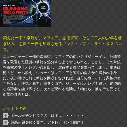
消えた一丁の拳銃が、マフィア、悪徳警官、そして二人の少年を巻
き込み、悪夢の一夜を加速させるノンストップ・クライムサスペン
ス。
ニュージャージー州の暗黒街。マフィアの使い走りジョーイは、汚職警
官を殺害した証拠の拳銃を処分するよう命じられる。しかし、その拳銃
を隣家の少年オレグが盗み出し、虐待する義父を撃ってしまう。拳銃は
街のどこかへ消え、ジョーイはマフィアと警察の両方から追われる身
に。夜が明ける前に拳銃を回収しなければ、自分の命、そして家族の命
も危ない。狂気と暴力が渦巻く街で、ジョーイはオレグを追い、絶望的
な追跡劇を繰り広げる。次々と現れる危険な人物たち。彼を待ち受ける
衝撃の真実とは。
ネット上の声
ポールがチンピラ？の、はずは・・・・・・
最悪邦題を軽く覆す、アドレナリン全開作！