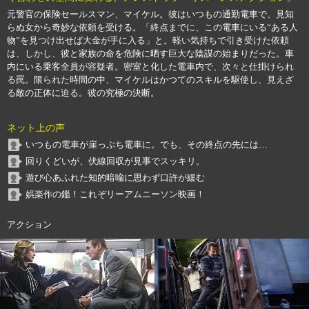
元警官の保険セールスマン、マイケル。彼はいつもの通勤電車で、見知
らぬ女から奇妙な依頼を受ける。「終点までに、この電車にいる“ある人
物”を見つけ出せば大金が手に入る」と。軽い気持ちで引き受けた依頼
は、しかし、彼と家族の命を危険に晒す巨大な陰謀の始まりだった。車
内にいる乗客全員が容疑者。密室と化した電車内で、次々と仕掛けられ
る罠。限られた時間の中、マイケルはかつてのスキルを駆使し、見えざ
る敵の正体に迫る。彼の究極の決断。
ネット上の声
いつもの電車が崖っぷち電車に。でも、その終点の先には…
回りくどいが、伏線回収が見事でスッキリ。
遊び心あふれた知的暗喩に思わず口許が緩む
娯楽作の鑑！これぞリーアムニーソン映画！
アクション