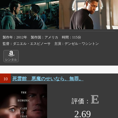
製作年
2012年
製作国
アメリカ
時間
115分
監督
ダニエル・エスピノーサ
主演
デンゼル・ワシントン
レンタル
死霊館 悪魔のせいなら、無罪。
10
E
2.69