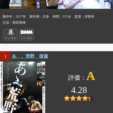
製作年
2017年
製作国
日本
時間
157分
監督
岸善幸
主演
菅田将暉
レンタル
レンタル
あゝ、荒野 後篇
3
A
4.28