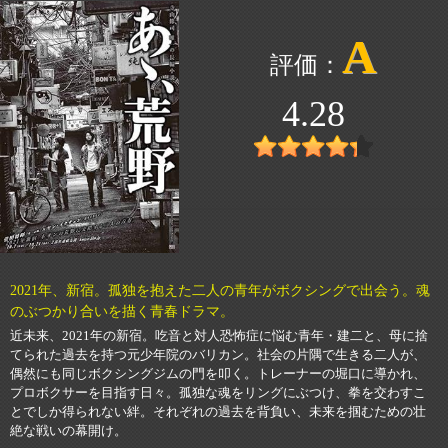
A
4.28
2021年、新宿。孤独を抱えた二人の青年がボクシングで出会う。魂
のぶつかり合いを描く青春ドラマ。
近未来、2021年の新宿。吃音と対人恐怖症に悩む青年・建二と、母に捨
てられた過去を持つ元少年院のバリカン。社会の片隅で生きる二人が、
偶然にも同じボクシングジムの門を叩く。トレーナーの堀口に導かれ、
プロボクサーを目指す日々。孤独な魂をリングにぶつけ、拳を交わすこ
とでしか得られない絆。それぞれの過去を背負い、未来を掴むための壮
絶な戦いの幕開け。