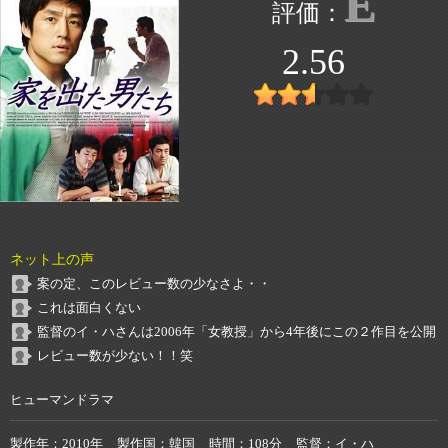
E
2.56
ネット上の声
案の定、このレビュー数の少なさよ・・
これは面白くない
監督のイ・ハさんは2006年「女教授」から4年後にこの２作目を公開
レビュー数が少ない！！笑
ヒューマンドラマ
製作年
2010年
製作国
韓国
時間
108分
監督
イ・ハ