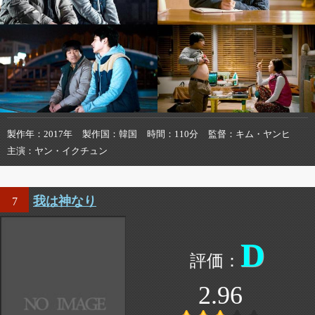
製作年
2017年
製作国
韓国
時間
110分
監督
キム・ヤンヒ
主演
ヤン・イクチュン
我は神なり
7
D
2.96