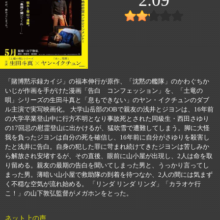
「賭博黙示録カイジ」の福本伸行が原作、「沈黙の艦隊」のかわぐちか
いじが作画を手がけた漫画「告白 コンフェッション」を、「土竜の
唄」シリーズの生田斗真と「息もできない」のヤン・イクチュンのダブ
ル主演で実写映画化。 大学山岳部のOBで親友の浅井とジヨンは、16年前
の大学卒業登山中に行方不明となり事故死とされた同級生・西田さゆり
の17回忌の慰霊登山に出かけるが、猛吹雪で遭難してしまう。脚に大怪
我を負ったジヨンは自分の死を確信し、16年前に自分がさゆりを殺害し
たと浅井に告白。自身の犯した罪に苛まれ続けてきたジヨンは苦しみか
ら解放され安堵するが、その直後、眼前に山小屋が出現し、2人は命を取
り留める。親友の最期の告白を聞いてしまった男と、うっかり言ってし
まった男。薄暗い山小屋で救助隊の到着を待つなか、2人の間には気まず
く不穏な空気が流れ始める。 「リンダ リンダ リンダ」「カラオケ行
こ！」の山下敦弘監督がメガホンをとった。
ネット上の声