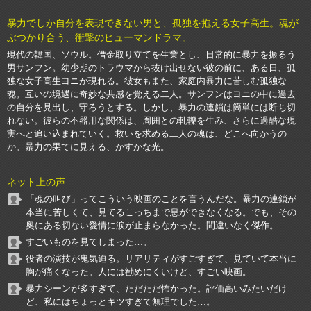
暴力でしか自分を表現できない男と、孤独を抱える女子高生。魂が
ぶつかり合う、衝撃のヒューマンドラマ。
現代の韓国、ソウル。借金取り立てを生業とし、日常的に暴力を振るう
男サンフン。幼少期のトラウマから抜け出せない彼の前に、ある日、孤
独な女子高生ヨニが現れる。彼女もまた、家庭内暴力に苦しむ孤独な
魂。互いの境遇に奇妙な共感を覚える二人。サンフンはヨニの中に過去
の自分を見出し、守ろうとする。しかし、暴力の連鎖は簡単には断ち切
れない。彼らの不器用な関係は、周囲との軋轢を生み、さらに過酷な現
実へと追い込まれていく。救いを求める二人の魂は、どこへ向かうの
か。暴力の果てに見える、かすかな光。
ネット上の声
「魂の叫び」ってこういう映画のことを言うんだな。暴力の連鎖が
本当に苦しくて、見てるこっちまで息ができなくなる。でも、その
奥にある切ない愛情に涙が止まらなかった。間違いなく傑作。
すごいものを見てしまった…。
役者の演技が鬼気迫る。リアリティがすごすぎて、見ていて本当に
胸が痛くなった。人には勧めにくいけど、すごい映画。
暴力シーンが多すぎて、ただただ怖かった。評価高いみたいだけ
ど、私にはちょっとキツすぎて無理でした…。