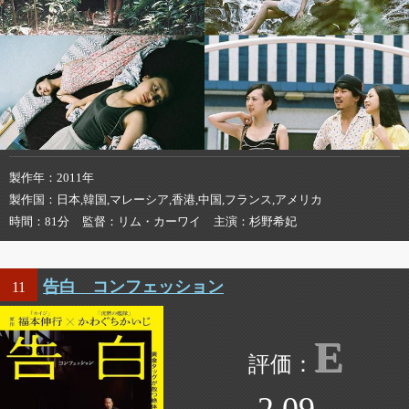
製作年
2011年
製作国
日本,韓国,マレーシア,香港,中国,フランス,アメリカ
時間
81分
監督
リム・カーワイ
主演
杉野希妃
告白 コンフェッション
11
E
2.09