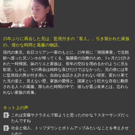
25年ぶりに再会した兄は、監視付きの「客人」。引き裂かれた家族
の、僅かな時間と葛藤の物語。
現代の東京。在日コリアン一家のもとに、25年前に「帰国事業」で北朝
鮮へ渡った兄ソンホが帰ってくる。脳腫瘍の治療のため、3ヶ月だけ許さ
れた一時帰国。妹のリエと家族は、長年の空白を埋めるかのように兄を
歓迎。しかし、その再会は純粋な喜びだけではなかった。兄の傍には常
に監視役の男が付き添い、自由な会話さえ許されない現実。変わり果て
た兄の姿と、見えない壁。家族の愛情と、国家という巨大な存在に翻弄
される人々の葛藤。限られた時間の中で、彼らが選ぶ未来とは。忘れら
れない家族の肖像。
ネット上の声
これは安藤サクラさんで観ようと思ったのかな？スターサンズだっ
たんですね
社会と個人、トップダウンとボトムアップみたいなことを考えさせ
られた