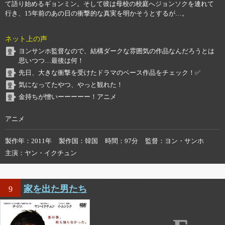
て語り始めるギョンミン。そして彼は母校の校庭へジョンソクを連れて
行き、15年前のあの日の衝撃的な真実を明かそうとするが…。
ネット上の声
ヨンサンホ監督なので、結構ダークな雰囲気の作品なんだろうとは
思いつつ…最後は何！
先日、大きな衝撃を受けたドラマのベース作品をチェック！✅
気になってたやつ、やっと観れた！
金持ちが憎いーーーーー！アニメ
アニメ
製作年
2011年
製作国
韓国
時間
97分
監督
ヨン・サンホ
主演
ヤン・イクチュン
家を出た男たち
9