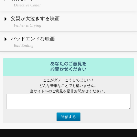
Detective Conan
父親が大泣きする映画
Father is Crying
バッドエンドな映画
Bad Ending
ここがダメ！こうしてほしい！
どんな些細なことでも構いません。
当サイトへのご意見を是非お聞かせください。
送信する