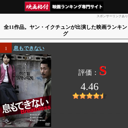
スポンサーリンクあり
全11作品。ヤン・イクチュンが出演した映画ランキン
グ
息もできない
1
S
4.46