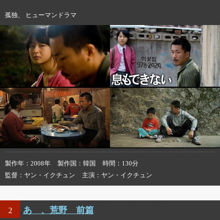
孤独、 ヒューマンドラマ
製作年
2008年
製作国
韓国
時間
130分
監督
ヤン・イクチュン
主演
ヤン・イクチュン
あゝ、荒野 前篇
2