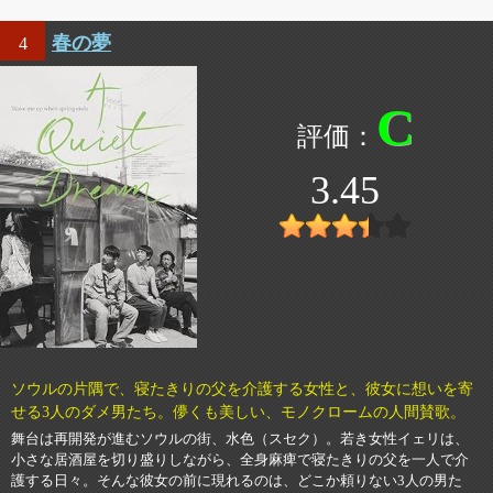
春の夢
4
C
3.45
ソウルの片隅で、寝たきりの父を介護する女性と、彼女に想いを寄
せる3人のダメ男たち。儚くも美しい、モノクロームの人間賛歌。
舞台は再開発が進むソウルの街、水色（スセク）。若き女性イェリは、
小さな居酒屋を切り盛りしながら、全身麻痺で寝たきりの父を一人で介
護する日々。そんな彼女の前に現れるのは、どこか頼りない3人の男た