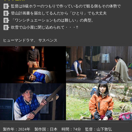
監督はB級ホラーのつもりで作っているので観る側もその体勢で
登山計画書を届出してるんだから「ひとり」でも大丈夫
「ワンシチュエーションものは難しい」の典型。
吹雪で山小屋に閉じ込められて・・・‼️
ヒューマンドラマ、 サスペンス
製作年
2024年
製作国
日本
時間
74分
監督
山下敦弘