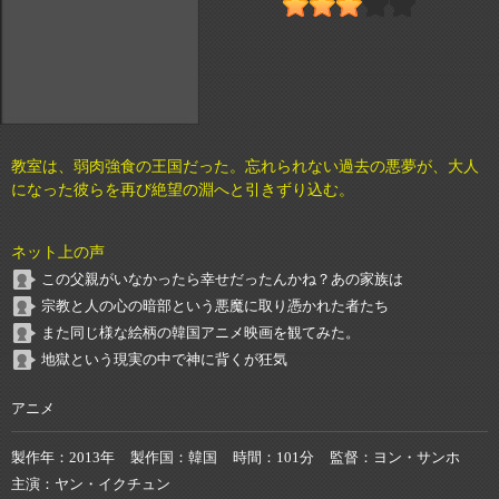
教室は、弱肉強食の王国だった。忘れられない過去の悪夢が、大人
になった彼らを再び絶望の淵へと引きずり込む。
ネット上の声
この父親がいなかったら幸せだったんかね？あの家族は
宗教と人の心の暗部という悪魔に取り憑かれた者たち
また同じ様な絵柄の韓国アニメ映画を観てみた。
地獄という現実の中で神に背くが狂気
アニメ
製作年
2013年
製作国
韓国
時間
101分
監督
ヨン・サンホ
主演
ヤン・イクチュン