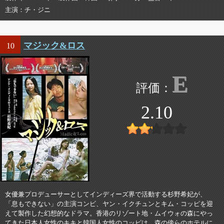
主演
チ・ジニ
マジック&ロス
10
E
2.10
女優兼プロデューサーとしてインディーズ界で活動する杉野希妃が、
「息もできない」の主演コンビ、ヤン・イクチュンとキム・コッピを迎
えて製作した幻想的なドラマ。香港のリゾート地・ムイウォの森にやっ
てきた日本人女性のキキと韓国人女性のコッピは、森の傍らのホテルに