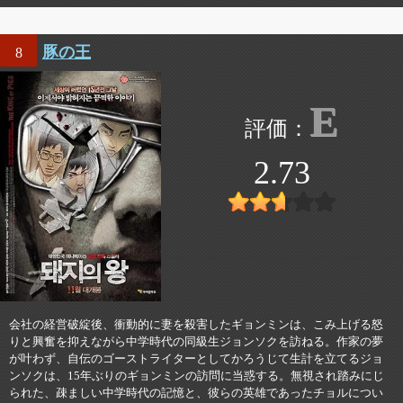
豚の王
8
E
2.73
会社の経営破綻後、衝動的に妻を殺害したギョンミンは、こみ上げる怒
りと興奮を抑えながら中学時代の同級生ジョンソクを訪ねる。作家の夢
が叶わず、自伝のゴーストライターとしてかろうじて生計を立てるジョ
ンソクは、15年ぶりのギョンミンの訪問に当惑する。無視され踏みにじ
られた、疎ましい中学時代の記憶と、彼らの英雄であったチョルについ