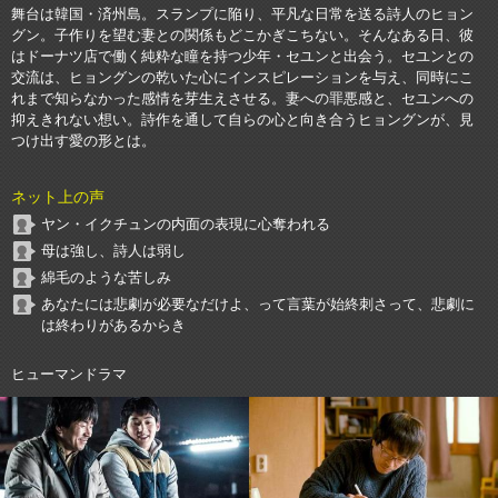
舞台は韓国・済州島。スランプに陥り、平凡な日常を送る詩人のヒョン
グン。子作りを望む妻との関係もどこかぎこちない。そんなある日、彼
はドーナツ店で働く純粋な瞳を持つ少年・セユンと出会う。セユンとの
交流は、ヒョングンの乾いた心にインスピレーションを与え、同時にこ
れまで知らなかった感情を芽生えさせる。妻への罪悪感と、セユンへの
抑えきれない想い。詩作を通して自らの心と向き合うヒョングンが、見
つけ出す愛の形とは。
ネット上の声
ヤン・イクチュンの内面の表現に心奪われる
母は強し、詩人は弱し
綿毛のような苦しみ
あなたには悲劇が必要なだけよ、って言葉が始終刺さって、悲劇に
は終わりがあるからき
ヒューマンドラマ