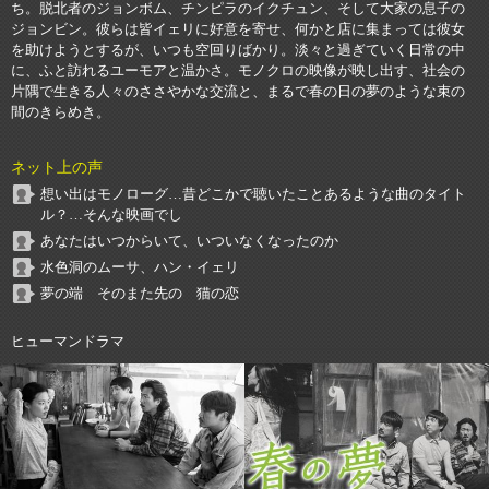
ち。脱北者のジョンボム、チンピラのイクチュン、そして大家の息子の
ジョンビン。彼らは皆イェリに好意を寄せ、何かと店に集まっては彼女
を助けようとするが、いつも空回りばかり。淡々と過ぎていく日常の中
に、ふと訪れるユーモアと温かさ。モノクロの映像が映し出す、社会の
片隅で生きる人々のささやかな交流と、まるで春の日の夢のような束の
間のきらめき。
ネット上の声
想い出はモノローグ…昔どこかで聴いたことあるような曲のタイト
ル？…そんな映画でし
あなたはいつからいて、いついなくなったのか
水色洞のムーサ、ハン・イェリ
夢の端 そのまた先の 猫の恋
ヒューマンドラマ