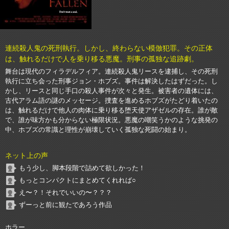
連続殺人鬼の死刑執行。しかし、終わらない模倣犯罪。その正体
は、触れるだけで人を乗り移る悪魔。刑事の孤独な追跡劇。
舞台は現代のフィラデルフィア。連続殺人鬼リースを逮捕し、その死刑
執行に立ち会った刑事ジョン・ホブズ。事件は解決したはずだった。し
かし、リースと同じ手口の殺人事件が次々と発生。被害者の遺体には、
古代アラム語の謎のメッセージ。捜査を進めるホブズがたどり着いたの
は、触れるだけで他人の肉体に乗り移る堕天使アザゼルの存在。誰が敵
で、誰が味方かも分からない極限状況。悪魔の嘲笑うかのような挑発の
中、ホブズの常識と理性が崩壊していく孤独な死闘の始まり。
ネット上の声
もう少し、脚本段階で詰めて欲しかった！
もっとコンパクトにまとめてくれれば○
え〜？！それでいいの〜？？？
ずーっと前に観たであろう作品
ホラー