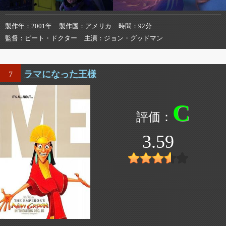
製作年
2001年
製作国
アメリカ
時間
92分
監督
ピート・ドクター
主演
ジョン・グッドマン
ラマになった王様
7
C
3.59