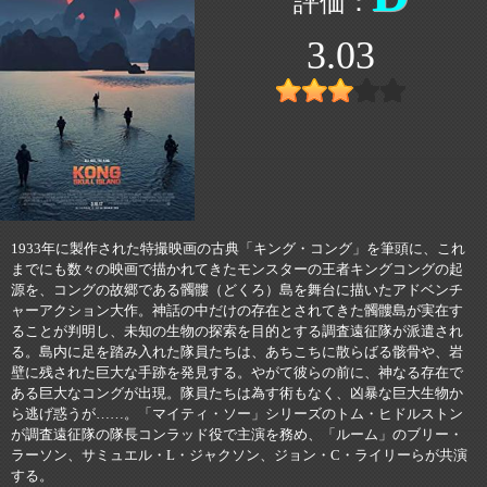
3.03
1933年に製作された特撮映画の古典「キング・コング」を筆頭に、これ
までにも数々の映画で描かれてきたモンスターの王者キングコングの起
源を、コングの故郷である髑髏（どくろ）島を舞台に描いたアドベンチ
ャーアクション大作。神話の中だけの存在とされてきた髑髏島が実在す
ることが判明し、未知の生物の探索を目的とする調査遠征隊が派遣され
る。島内に足を踏み入れた隊員たちは、あちこちに散らばる骸骨や、岩
壁に残された巨大な手跡を発見する。やがて彼らの前に、神なる存在で
ある巨大なコングが出現。隊員たちは為す術もなく、凶暴な巨大生物か
ら逃げ惑うが……。「マイティ・ソー」シリーズのトム・ヒドルストン
が調査遠征隊の隊長コンラッド役で主演を務め、「ルーム」のブリー・
ラーソン、サミュエル・L・ジャクソン、ジョン・C・ライリーらが共演
する。