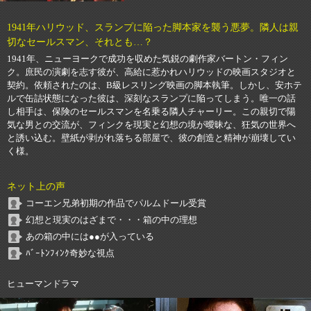
1941年ハリウッド、スランプに陥った脚本家を襲う悪夢。隣人は親
切なセールスマン、それとも…？
1941年、ニューヨークで成功を収めた気鋭の劇作家バートン・フィン
ク。庶民の演劇を志す彼が、高給に惹かれハリウッドの映画スタジオと
契約。依頼されたのは、B級レスリング映画の脚本執筆。しかし、安ホテ
ルで缶詰状態になった彼は、深刻なスランプに陥ってしまう。唯一の話
し相手は、保険のセールスマンを名乗る隣人チャーリー。この親切で陽
気な男との交流が、フィンクを現実と幻想の境が曖昧な、狂気の世界へ
と誘い込む。壁紙が剥がれ落ちる部屋で、彼の創造と精神が崩壊してい
く様。
ネット上の声
コーエン兄弟初期の作品でパルムドール受賞
幻想と現実のはざまで・・・箱の中の理想
あの箱の中には●●が入っている
ﾊﾞｰﾄﾝﾌｨﾝｸ奇妙な視点
ヒューマンドラマ