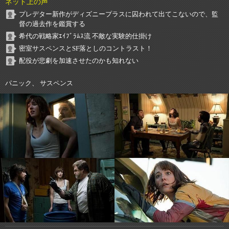
ネット上の声
プレデター新作がディズニープラスに囚われて出てこないので、監
督の過去作を鑑賞する
希代の戦略家ｴｲﾌﾞﾗﾑｽ流 不敵な実験的仕掛け
密室サスペンスとSF落としのコントラスト！
配役が悲劇を加速させたのかも知れない
パニック、 サスペンス