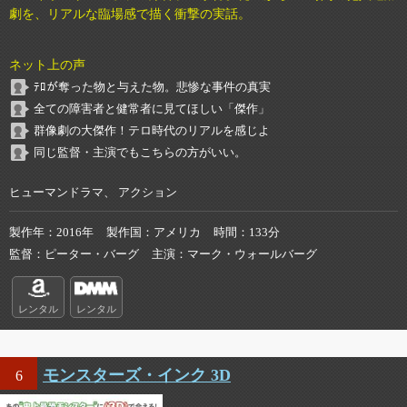
劇を、リアルな臨場感で描く衝撃の実話。
ネット上の声
ﾃﾛが奪った物と与えた物。悲惨な事件の真実
全ての障害者と健常者に見てほしい「傑作」
群像劇の大傑作！テロ時代のリアルを感じよ
同じ監督・主演でもこちらの方がいい。
ヒューマンドラマ、 アクション
製作年
2016年
製作国
アメリカ
時間
133分
監督
ピーター・バーグ
主演
マーク・ウォールバーグ
レンタル
レンタル
モンスターズ・インク 3D
6