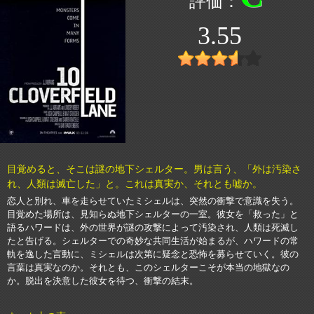
3.55
目覚めると、そこは謎の地下シェルター。男は言う、「外は汚染さ
れ、人類は滅亡した」と。これは真実か、それとも嘘か。
恋人と別れ、車を走らせていたミシェルは、突然の衝撃で意識を失う。
目覚めた場所は、見知らぬ地下シェルターの一室。彼女を「救った」と
語るハワードは、外の世界が謎の攻撃によって汚染され、人類は死滅し
たと告げる。シェルターでの奇妙な共同生活が始まるが、ハワードの常
軌を逸した言動に、ミシェルは次第に疑念と恐怖を募らせていく。彼の
言葉は真実なのか。それとも、このシェルターこそが本当の地獄なの
か。脱出を決意した彼女を待つ、衝撃の結末。