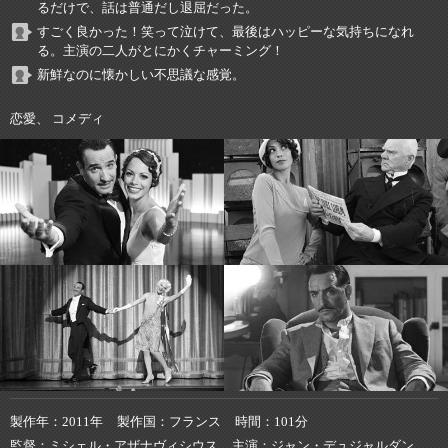
るだけで、話は普通だし退屈だった。
すごく良かった！笑って泣けて、最後はハッピーな気持ちになれ
る。主演の二人がとにかくチャーミング！
新鮮なのに懐かしい不思議な感覚。
恋愛、 コメディ
製作年
2011年
製作国
フランス
時間
101分
監督
ミシェル・アザナヴィシウス
主演
ジャン・デュジャルダン