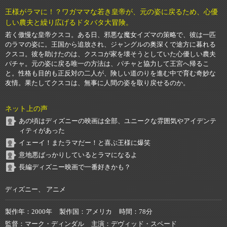
王様がラマに！？ワガママな若き皇帝が、元の姿に戻るため、心優
しい農夫と繰り広げるドタバタ大冒険。
若く傲慢な皇帝クスコ。ある日、邪悪な魔女イズマの策略で、彼は一匹
のラマの姿に。王国から追放され、ジャングルの奥深くで途方に暮れる
クスコ。彼を助けたのは、クスコが家を壊そうとしていた心優しい農夫
パチャ。元の姿に戻る唯一の方法は、パチャと協力して王宮へ帰るこ
と。性格も目的も正反対の二人が、険しい道のりを進む中で育む奇妙な
友情。果たしてクスコは、無事に人間の姿を取り戻せるのか。
ネット上の声
あの頃はディズニーの映画は全部、ユニークな雰囲気やアイデンテ
ィティがあった
イェーイ！またラマだー！と喜ぶ王様に爆笑
意地悪ばっかりしているとラマになるよ
長編ディズニー映画で一番好きかも？
ディズニー、 アニメ
製作年
2000年
製作国
アメリカ
時間
78分
監督
マーク・ディンダル
主演
デヴィッド・スペード