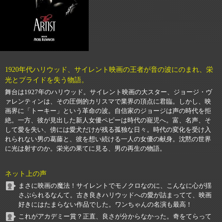
1920年代ハリウッド、サイレント映画の王者が音の波にのまれ、栄
光とプライドを失う物語。
舞台は1927年のハリウッド。サイレント映画の大スター、ジョージ・ヴ
ァレンティンは、その圧倒的カリスマで業界の頂点に君臨。しかし、映
画界に「トーキー」という革命の波。自信家のジョージは声の時代を拒
絶。一方、彼が見出した新人女優ペピーは時代の寵児へ。富、名声、そ
して愛を失い、傍には愛犬だけが残る孤独な日々。時代の変化を受け入
れられない男の葛藤と、彼を想い続ける一人の女優の献身。沈黙の世界
に光は射すのか。栄光の果てに見る、男の再生の物語。
ネット上の声
まさに映画の魔法！サイレントでモノクロなのに、こんなに心が揺
さぶられるなんて。古き良きハリウッドへの愛が詰まってて、映画
好きにはたまらない作品でした。ワンちゃんの名演も最高！
これがアカデミー賞？正直、良さが分からなかった。奇をてらって