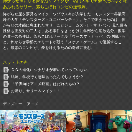
怖がらせ屋になる夢を抱くマイクが、名門大学で出会ったのは才能
あふれるサリー。落ちこぼれコンビの逆転劇。
怖がらせ屋を夢見るマイク・ワゾウスキが入学した、モンスター界最高
峰の大学「モンスターズ・ユニバーシティ」。そこで出会ったのは、怖
がらせの才能に恵まれたサリーことジェームズ・P・サリバン。見た目も
性格も正反対の二人は、ある事件をきっかけに学部から追放処分。復学
の唯一の条件は、落ちこぼれサークル「ウーズマ・カッパ」の仲間たち
と、怖がらせ学部のエリートが競う「スケア・ゲーム」で優勝するこ
と。最悪のコンビが、夢を叶えるための奇跡に挑む。
ネット上の声
ＣＧの進化にシナリオが着いていっていない
結局、学校行く意味あったんでしょうか？
「子供向けアニメ映画」はだれのもの？
お帰り、サリー＆マイク！！
ディズニー、 アニメ