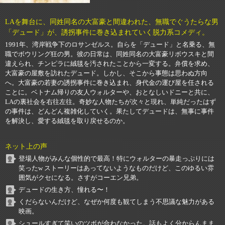
LAを舞台に、同姓同名の大富豪と間違われた、無職でぐうたらな男
「デュード」が、誘拐事件に巻き込まれていく脱力系コメディ。
1991年、湾岸戦争下のロサンゼルス。自らを「デュード」と名乗る、無
職でボウリング狂の男。彼の日常は、同姓同名の大富豪リボウスキと間
違えられ、チンピラに絨毯を汚されたことから一変する。弁償を求め、
大富豪の屋敷を訪れたデュード。しかし、そこから事態は思わぬ方向
へ。大富豪の若妻の誘拐事件に巻き込まれ、身代金の運び屋を任される
ことに。ベトナム帰りの友人ウォルターや、おとなしいドニーと共に、
LAの裏社会を右往左往。奇妙な人物たちが次々と現れ、単純だったはず
の事件は、どんどん複雑化していく。果たしてデュードは、無事に事件
を解決し、愛する絨毯を取り戻せるのか。
ネット上の声
登場人物がみんな個性的で最高！特にウォルターの暴走っぷりには
笑ったw ストーリーはあってないようなものだけど、このゆるい雰
囲気がクセになる。さすがコーエン兄弟。
デュードの生き方、憧れる〜！
くだらないんだけど、なぜか何度も観てしまう不思議な魅力がある
映画。
シュールすぎて笑いのツボが合わなかった。話もよく分からんまま