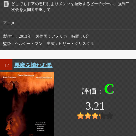
どこでもドアの悪用によりメンツを拉致するビーチボール、強制二
次会を人間界中継して
アニメ
製作年
2013年
製作国
アメリカ
時間
6分
監督
ケルシー・マン
主演
ビリー・クリスタル
悪魔を憐れむ歌
12
C
3.21