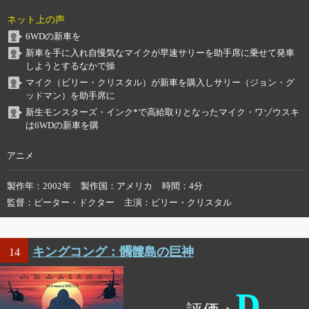
ネット上の声
6WDの新車を
新車を手に入れ自慢気なマイクが早速サリーを助手席に乗せて発車
しようとするなかで操
マイク（ビリー・クリスタル）が新車を購入しサリー（ジョン・グ
ッドマン）を助手席に
新生モンスターズ・インク*で高給取りとなったマイク・ワゾウスキ
は6WDの新車を購
アニメ
製作年
2002年
製作国
アメリカ
時間
4分
監督
ピーター・ドクター
主演
ビリー・クリスタル
キングコング：髑髏島の巨神
14
D