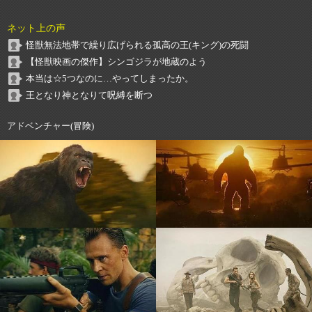
ネット上の声
怪獣無法地帯で繰り広げられる孤高の王(キング)の死闘
【怪獣映画の傑作】シンゴジラが地蔵のよう
本当は☆5つなのに…やってしまったか。
王となり神となりて呪縛を断つ
アドベンチャー(冒険)