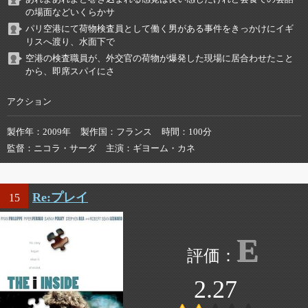
の場面などいくらかサ
パリ空港にて荷物検査員として働く男がある事件をきっかけにイギ
リスへ渡り、水面下で
空港の検査職員が、外交官の荷物が爆発した現場に居合わせたこと
から、即席スパイにさ
アクション
製作年
2009年
製作国
フランス
時間
100分
監督
ニコラ・サーダ
主演
ギヨーム・カネ
Re:プレイ
15
E
2.27