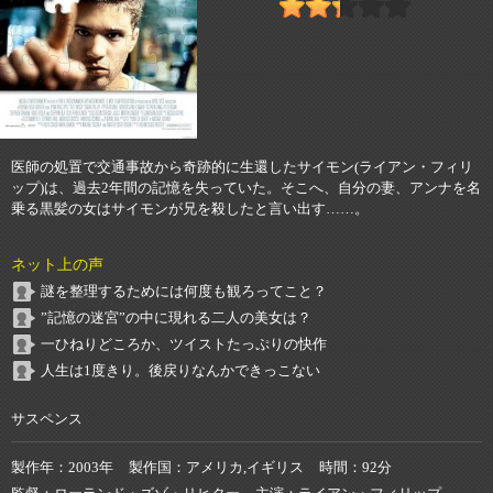
医師の処置で交通事故から奇跡的に生還したサイモン(ライアン・フィリ
ップ)は、過去2年間の記憶を失っていた。そこへ、自分の妻、アンナを名
乗る黒髪の女はサイモンが兄を殺したと言い出す……。
ネット上の声
謎を整理するためには何度も観ろってこと？
”記憶の迷宮”の中に現れる二人の美女は？
一ひねりどころか、ツイストたっぷりの快作
人生は1度きり。後戻りなんかできっこない
サスペンス
製作年
2003年
製作国
アメリカ,イギリス
時間
92分