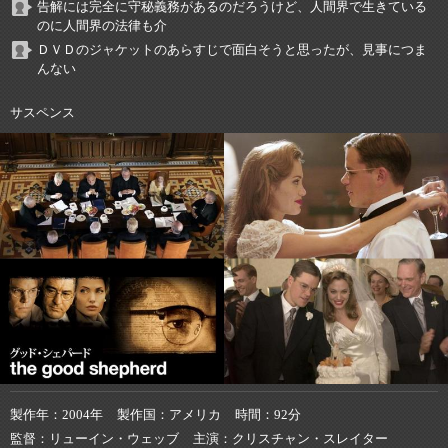
告解には完全に守秘義務があるのだろうけど、人間界で生きている
のに人間界の法律も介
ＤＶＤのジャケットのあらすじで面白そうと思ったが、見事につま
んない
サスペンス
製作年
2004年
製作国
アメリカ
時間
92分
監督
リューイン・ウェッブ
主演
クリスチャン・スレイター