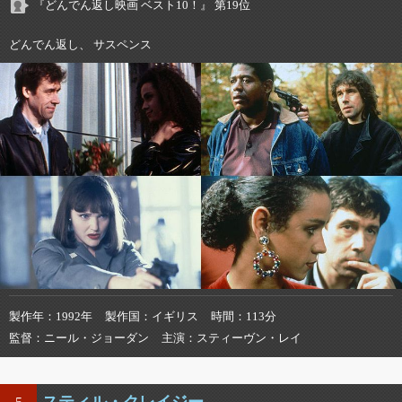
『どんでん返し映画 ベスト10！』 第19位
どんでん返し、 サスペンス
製作年
1992年
製作国
イギリス
時間
113分
監督
ニール・ジョーダン
主演
スティーヴン・レイ
スティル・クレイジー