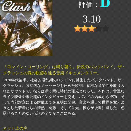
D
3.10
「ロンドン・コーリング」は鳴り響く。伝説のパンクバンド、ザ・
クラッシュの魂の軌跡を辿る音楽ドキュメンタリー。
1970年代後半、社会的混乱期のロンドンに誕生したパンクバンド、ザ・
クラッシュ。政治的なメッセージを込めた歌詞、多様な音楽性を取り入
れたサウンドで、彼らは瞬く間に時代の寵児となった。本作は、貴重な
ライブ映像や未公開のインタビューを交え、バンドの結成から成功、そ
して内部対立による解散までを克明に記録。音楽を通して世界を変えよ
うとした若者たちの情熱、葛藤、そして栄光。彼らが後世に遺した、色
褪せることのない伝説の全てがここにある。
ネット上の声