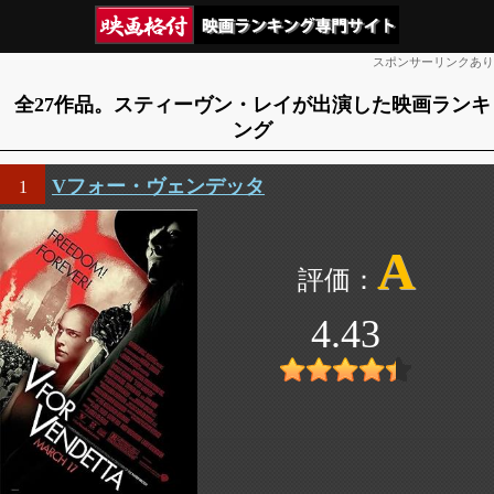
スポンサーリンクあり
全27作品。スティーヴン・レイが出演した映画ランキ
ング
Vフォー・ヴェンデッタ
1
A
4.43