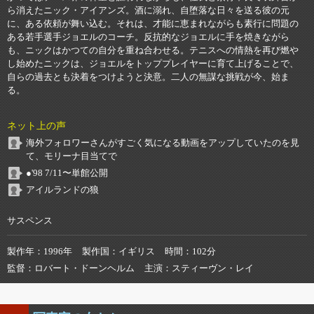
ら消えたニック・アイアンズ。酒に溺れ、自堕落な日々を送る彼の元
に、ある依頼が舞い込む。それは、才能に恵まれながらも素行に問題の
ある若手選手ジョエルのコーチ。反抗的なジョエルに手を焼きながら
も、ニックはかつての自分を重ね合わせる。テニスへの情熱を再び燃や
し始めたニックは、ジョエルをトッププレイヤーに育て上げることで、
自らの過去とも決着をつけようと決意。二人の無謀な挑戦が今、始ま
る。
ネット上の声
海外フォロワーさんがすごく気になる動画をアップしていたのを見
て、モリーナ目当てで
●'98 7/11〜単館公開
アイルランドの狼
サスペンス
製作年
1996年
製作国
イギリス
時間
102分
監督
ロバート・ドーンヘルム
主演
スティーヴン・レイ