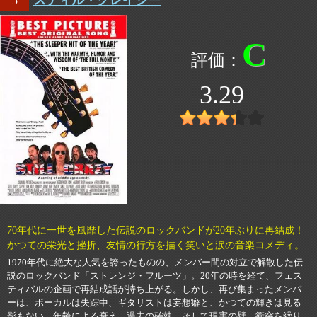
5
C
3.29
70年代に一世を風靡した伝説のロックバンドが20年ぶりに再結成！
かつての栄光と挫折、友情の行方を描く笑いと涙の音楽コメディ。
1970年代に絶大な人気を誇ったものの、メンバー間の対立で解散した伝
説のロックバンド「ストレンジ・フルーツ」。20年の時を経て、フェス
ティバルの企画で再結成話が持ち上がる。しかし、再び集まったメンバ
ーは、ボーカルは失踪中、ギタリストは妄想癖と、かつての輝きは見る
影もない。年齢による衰え、過去の確執、そして現実の壁。衝突を繰り