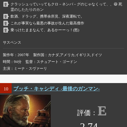
クラッシュっていってもクロ－ネンバ－グのじゃなくって、、😆 死
霊のしたたりのカン
飲酒、ドラッグ、携帯余所見、深夜運転で。
これが事実なら最悪の事故が生んだ最高傑作
乗っけたままなんて、あるかーーっ！(怒)
サスペンス
製作年
2007年
製作国
カナダ,アメリカ,イギリス,ドイツ
時間
94分
監督
スチュアート・ゴードン
主演
ミーナ・スヴァーリ
ブッチ・キャシディ -最後のガンマン-
10
E
2.74