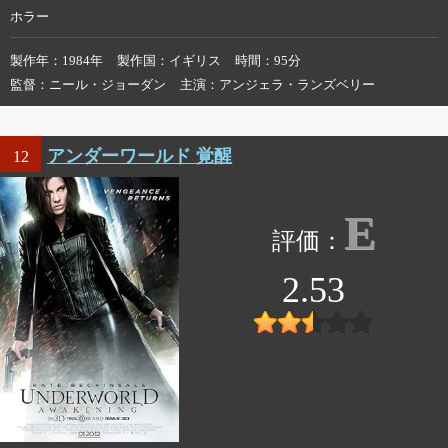
ホラー
製作年
1984年
製作国
イギリス
時間
95分
監督
ニール・ジョーダン
主演
アンジェラ・ランズベリー
アンダーワールド 覚醒
12
E
2.53