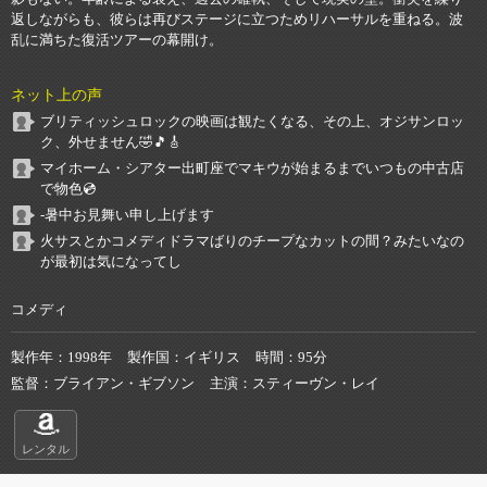
返しながらも、彼らは再びステージに立つためリハーサルを重ねる。波
乱に満ちた復活ツアーの幕開け。
ネット上の声
ブリティッシュロックの映画は観たくなる、その上、オジサンロッ
ク、外せません🤣🎵🎸
マイホーム・シアター出町座でマキウが始まるまでいつもの中古店
で物色💿
-暑中お見舞い申し上げます
火サスとかコメディドラマばりのチープなカットの間？みたいなの
が最初は気になってし
コメディ
製作年
1998年
製作国
イギリス
時間
95分
監督
ブライアン・ギブソン
主演
スティーヴン・レイ
レンタル