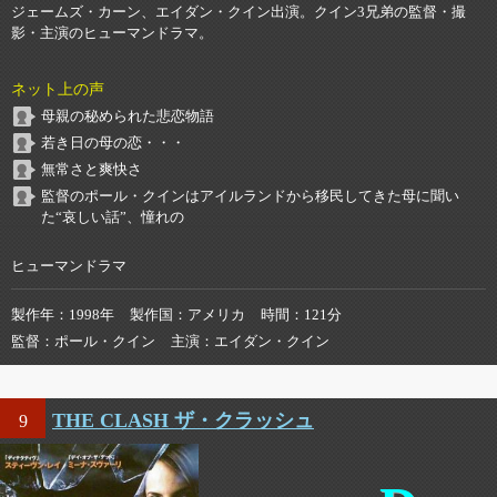
ジェームズ・カーン、エイダン・クイン出演。クイン3兄弟の監督・撮
影・主演のヒューマンドラマ。
ネット上の声
母親の秘められた悲恋物語
若き日の母の恋・・・
無常さと爽快さ
監督のポール・クインはアイルランドから移民してきた母に聞い
た“哀しい話”、憧れの
ヒューマンドラマ
製作年
1998年
製作国
アメリカ
時間
121分
監督
ポール・クイン
主演
エイダン・クイン
THE CLASH ザ・クラッシュ
9