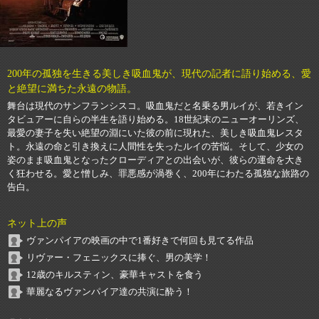
200年の孤独を生きる美しき吸血鬼が、現代の記者に語り始める、愛
と絶望に満ちた永遠の物語。
舞台は現代のサンフランシスコ。吸血鬼だと名乗る男ルイが、若きイン
タビュアーに自らの半生を語り始める。18世紀末のニューオーリンズ、
最愛の妻子を失い絶望の淵にいた彼の前に現れた、美しき吸血鬼レスタ
ト。永遠の命と引き換えに人間性を失ったルイの苦悩。そして、少女の
姿のまま吸血鬼となったクローディアとの出会いが、彼らの運命を大き
く狂わせる。愛と憎しみ、罪悪感が渦巻く、200年にわたる孤独な旅路の
告白。
ネット上の声
ヴァンパイアの映画の中で1番好きで何回も見てる作品
リヴァー・フェニックスに捧ぐ、男の美学！
12歳のキルスティン、豪華キャストを食う
華麗なるヴァンパイア達の共演に酔う！