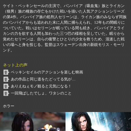
ケイト・ベッキンセールの主演で、バンパイア（吸血鬼）族とライカン
（狼男）族の種族の存亡をかけた戦いを描いた人気アクションシリーズ
の第4作。バンパイア族の処刑人セリーンは、ライカン族のみならず同族
のバンパイアからも追われた末に人間に捕らえられ、12年もの間眠りに
ついていた。戦いはセリーンが眠っている間も続き、バンパイアとライ
カンの力を欲する人間も加わった三つ巴の様相を呈していた。眠りから
覚めたセリーンは、自らの復讐とひとりの少女を救うため、混迷した戦
いの場へと身を投じる。監督はスウェーデン出身の新鋭モリス・モーリ
ンド。
ネット上の声
ベッキンセイルのアクションを楽しむ映画
あの作品と同じ道をたどってる気が…
ありえねぇモノ観ると元気になる！
一回飛ばしたでしょ、ワタシのこと
ホラー