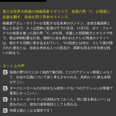
第三次世界大戦後の独裁国家イギリスで、仮面の男「V」が国家に
反旗を翻す、自由を問う革命サスペンス。
独裁者アダム・サトラーが支配する近未来のロンドン。全体主義国家と
化した社会で、人々は恐怖と監視の下での生活。11月5日、ガイ・フォー
クスの仮面を被った謎の男「V」が出現。卓越した戦闘能力とカリスマ性
で、彼は体制転覆を計画。偶然Vに命を救われたテレビ局員のイヴィー
は、彼のテロ活動に巻き込まれていく。Vの目的とは何か、そして彼の隠
された過去とは。自由を求める人々の意志が、国家を揺るがす壮絶な戦
いの始まり。
ネット上の声
仮面の男Vがとにかく知的で魅力的。ただのアクション映画じゃなく
て、社会や正義について深く考えさせられる。見終わった後も余韻
がすごい。
ダークヒーローものが好きなら絶対ハマる！Vのアクションが華麗で
最高にかっこいい。
ナタリー・ポートマンの演技がすごかった。特に髪を剃るシーンは
息をのんだ。彼女の成長物語としても見れる。
何度も観たくなる傑作です！