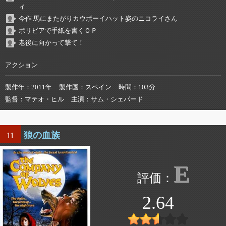
ィ
今作 馬にまたがりカウボーイハット姿のニコライさん
ボリビアで手紙を書くＯＰ
老後に向かって撃て！
アクション
製作年
2011年
製作国
スペイン
時間
103分
監督
マテオ・ヒル
主演
サム・シェパード
狼の血族
11
E
2.64