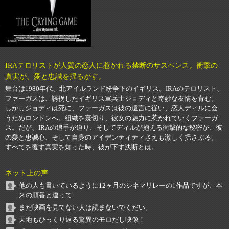
IRAテロリストが人質の恋人に惹かれる禁断のサスペンス。衝撃の
真実が、愛と忠誠を揺るがす。
舞台は1980年代、北アイルランド紛争下のイギリス。IRAのテロリスト、
ファーガスは、誘拐したイギリス軍兵士ジョディと奇妙な友情を育む。
しかしジョディは死に、ファーガスは彼の遺言に従い、恋人ディルに会
うためロンドンへ。組織を裏切り、彼女の魅力に惹かれていくファーガ
ス。だが、IRAの追手が迫り、そしてディルが抱える衝撃的な秘密が、彼
の愛と忠誠心、そして自身のアイデンティティさえも激しく揺さぶる。
すべてを覆す真実を知った時、彼が下す決断とは。
ネット上の声
他の人も書いているように12ヶ月のシネマリレーの1作品ですが、本
来の順番と違って
まだ映画を見てない人は読まないでくだい。
天地もひっくり返る驚異のモロだし映像！