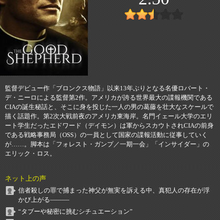
監督デビュー作「ブロンクス物語」以来13年ぶりとなる名優ロバート・
デ・ニーロによる監督第2作。アメリカが誇る世界最大の諜報機関である
CIAの誕生秘話と、そこに身を投じた一人の男の葛藤を壮大なスケールで
描く話題作。第2次大戦前夜のアメリカ東海岸。名門イェール大学のエリ
ート学生だったエドワード（デイモン）は軍からスカウトされCIAの前身
である戦略事務局（OSS）の一員として国家の諜報活動に従事していく
が……。脚本は「フォレスト・ガンプ／一期一会」「インサイダー」の
エリック・ロス。
ネット上の声
信者殺しの罪で捕まった神父が無実を訴える中、真犯人の存在が浮
かび上がる―――
“タブーや秘密に挑むシチュエーション”