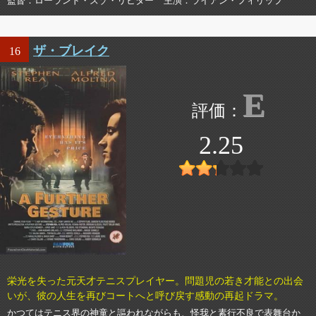
監督
ローランド・ズゾ・リヒター
主演
ライアン・フィリップ
ザ・ブレイク
16
E
2.25
栄光を失った元天才テニスプレイヤー。問題児の若き才能との出会
いが、彼の人生を再びコートへと呼び戻す感動の再起ドラマ。
かつてはテニス界の神童と謳われながらも、怪我と素行不良で表舞台か