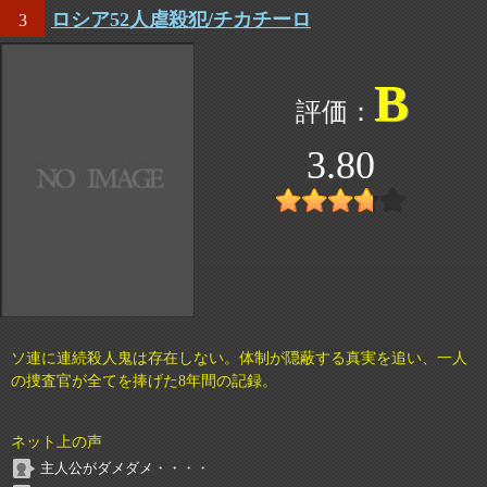
ロシア52人虐殺犯/チカチーロ
3
B
3.80
ソ連に連続殺人鬼は存在しない。体制が隠蔽する真実を追い、一人
の捜査官が全てを捧げた8年間の記録。
ネット上の声
主人公がダメダメ・・・・