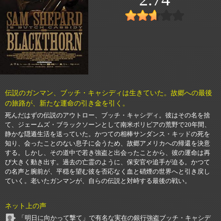
伝説のガンマン、ブッチ・キャシディは生きていた。故郷への最後
の旅路が、新たな運命の引き金を引く。
死んだはずの伝説のアウトロー、ブッチ・キャシディ。彼はその名を捨
て、ジェームズ・ブラックソーンとして南米ボリビアの荒野で20年間、
静かな隠遁生活を送っていた。かつての相棒サンダンス・キッドの死を
知り、会ったことのない息子に会うため、故郷アメリカへの帰還を決意
する。しかし、その道中で若き強盗と出会ったことから、彼の運命は再
び大きく動き出す。過去の亡霊のように、保安官や追手が迫る。かつて
の名声と腕前が、平穏を望む彼を否応なく血と硝煙の世界へと引き戻し
ていく。老いたガンマンが、自らの伝説と対峙する最後の戦い。
ネット上の声
「明日に向かって撃て」で有名な実在の銀行強盗ブッチ・キャシデ