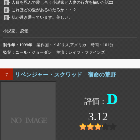
人目を忍んで愛し合う小説家と人妻の行方を描いた話🎞️
これほどの愛があるのだろか・・？
肌が透き通っています。美しい。
小説家、 恋愛
製作年
1999年
製作国
イギリス,アメリカ
時間
101分
監督
ニール・ジョーダン
主演
レイフ・ファインズ
リベンジャー・スクワッド 宿命の荒野
7
D
3.12