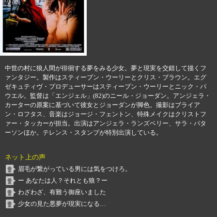
中世の村に狼人間が徘徊する夢をみる少女。夢と現実を交錯して描くフ
ァンタジー。製作はスティーブン・ウーリーとクリス・ブラウン。エグ
ゼキュティヴ・プロデューサーはスティーブン・ウーリーとニック・パ
ウエル。監督は「エンジェル」(82)のニール・ジョーダン。アンジェラ・
カーターの原案に基づいて彼女とジョーダンが脚色。撮影はブライア
ン・ロフタス、音楽はジョージ・フェントン、特殊メイクはクリストフ
ァー・タッカーが担当。出演はアンジェラ・ランズベリー、サラ・パタ
ーソンほか。テレンス・スタンプが特別出演している。
ネット上の声
眉毛が繋がっている男には気をつけろ。
ー あなたは人？それとも狼？ー
わざわざ、有難う御座いました
少女の見た悪夢が現実になる…