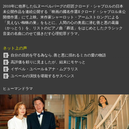
2010年に他界した仏ヌーベルバーグの巨匠クロード・シャブロルの日本
未公開作品を連続公開する「映画の國名作選II クロード・シャブロル未公
開傑作選」にて上映。米作家シャーロット・アームストロングによる
「見えない蜘蛛の巣」をもとに、人間の心の奥底に潜む善と悪の葛藤
（かっとう）を、リストのピアノ曲「葬送」をはじめとしたクラシック
音楽の名曲にのせて描きだす心理犯罪ドラマ。
ネット上の声
自分の目的を守る為なら..善と悪に揺れるミカの愛の物語
高評価を頼りに見ましたが、結末にモヤっと
イザベル・ユペール＆アナ・ムグラリス
ユペールの演技を堪能するサスペンス
ヒューマンドラマ