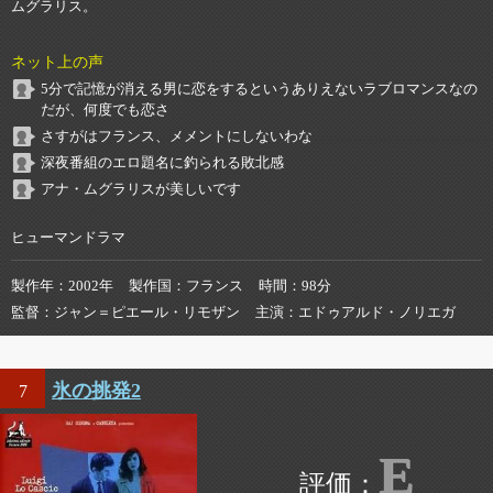
ムグラリス。
ネット上の声
5分で記憶が消える男に恋をするというありえないラブロマンスなの
だが、何度でも恋さ
さすがはフランス、メメントにしないわな
深夜番組のエロ題名に釣られる敗北感
アナ・ムグラリスが美しいです
ヒューマンドラマ
製作年
2002年
製作国
フランス
時間
98分
監督
ジャン＝ピエール・リモザン
主演
エドゥアルド・ノリエガ
氷の挑発2
7
E