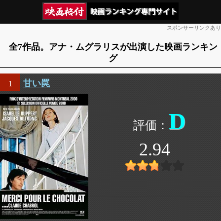
スポンサーリンクあり
全7作品。アナ・ムグラリスが出演した映画ランキン
グ
甘い罠
1
D
2.94