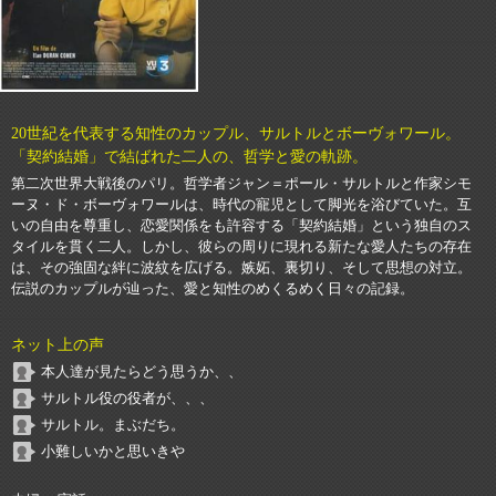
20世紀を代表する知性のカップル、サルトルとボーヴォワール。
「契約結婚」で結ばれた二人の、哲学と愛の軌跡。
第二次世界大戦後のパリ。哲学者ジャン＝ポール・サルトルと作家シモ
ーヌ・ド・ボーヴォワールは、時代の寵児として脚光を浴びていた。互
いの自由を尊重し、恋愛関係をも許容する「契約結婚」という独自のス
タイルを貫く二人。しかし、彼らの周りに現れる新たな愛人たちの存在
は、その強固な絆に波紋を広げる。嫉妬、裏切り、そして思想の対立。
伝説のカップルが辿った、愛と知性のめくるめく日々の記録。
ネット上の声
本人達が見たらどう思うか、、
サルトル役の役者が、、、
サルトル。まぶだち。
小難しいかと思いきや