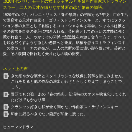
1920年代パリ、モードの女王シャネルと革命的作曲家ストラヴィン
スキー、二人の天才が織りなす禁断の恋と創造の物語。
1920年のパリ。バレエ・リュス『春の祭典』の初演から7年後、亡命生活
で困窮する天才作曲家イーゴリ・ストラヴィンスキーと、すでにファッ
ション界の女王として君臨するココ・シャネルは再会。シャネルは彼と
その家族を自身の別荘に招き入れる。芸術家としての互いの才能に強く
惹かれ合う二人。やがてその関係は創造性を刺激し合う一方で、すべて
を焼き尽くすような激しい恋愛へと発展。結核を患うストラヴィンスキ
ーの妻カテリーナの存在が、二人の禁断の愛に濃い影を落とす。芸術と
愛、その狭間で揺れ動く天才たちの魂の衝突。
ネット上の声
きめ細やかな演出とスタイリッシュな映像に賛辞を惜しみません。
これを見ると他の作品の演出がわざとらしく見えてしまうことでし
ょう。
冒頭で10分強、あの『春の祭典』初演時のカオスを映像化してくれ
ただけでもかなり満
クラシック好きな私が全く聞かない作曲家ストラヴィンスキー
印象に残るべきでない箇所が印象に残った。
ヒューマンドラマ