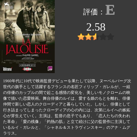
E
2.58
1960年代に10代で映画監督デビューを果たして以降、ヌーベルバーグ次
世代の旗手として活躍するフランスの名匠フィリップ・ガレルが、一組
の俳優のカップルの間で起こる感情の変化を、美しいモノクロームの映
像で描いた恋愛映画。舞台俳優のルイは、愛する娘のもとを離れ、俳優
仲間で新しい恋人のクローディアと暮らしていた。しかし、俳優として
行き詰まってしまったクローディアの心の内には、次第にルイへの嫉妬
心が芽生えていく。主演は、監督の息子でもあり、「恋人たちの失われ
た革命」「愛の残像」「灼熱の肌」と立て続けに父の監督作に主演して
いるルイ・ガレルと、「シャネル＆ストラヴィンスキー」のアナ・ムグ
ラリス。