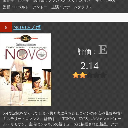
製作年
2004年
製作国
フランス,イタリア,スイス
時間
109分
監督
ロベルト・アンドー
主演
アナ・ムグラリス
NOVO/ノボ
6
E
2.14
5分で記憶をなくしてしまう男と恋に落ちたヒロインの不安や葛藤を描く
ミステリー・ロマンス。監督は、「TOKYO EYES」のジャン＝ピエー
ル・リモザン。主演はシャネルの新ミューズに抜擢された新星、アナ・