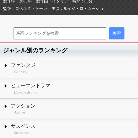
製作年
2006年
製作国
イタリア
時間
83分
監督
ロベルタ・トーレ
主演
ルイジ・ロ・カーショ
ジャンル別のランキング
ファンタジー
Fantasy
ヒューマンドラマ
Human drama
アクション
Action
サスペンス
Suspense