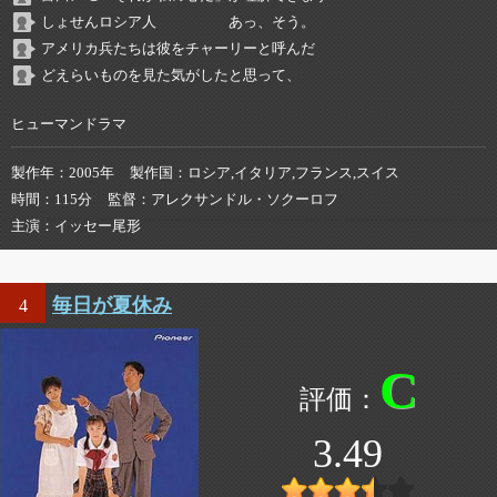
しょせんロシア人 あっ、そう。
アメリカ兵たちは彼をチャーリーと呼んだ
どえらいものを見た気がしたと思って、
ヒューマンドラマ
製作年
2005年
製作国
ロシア,イタリア,フランス,スイス
時間
115分
監督
アレクサンドル・ソクーロフ
主演
イッセー尾形
毎日が夏休み
4
C
3.49