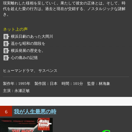
現実離れした様相を呈していく。果たして彼女の正体とは。そして、時
代を超えた愛の行方は。過去と現在が交錯する、ノスタルジックな謎解
き。
ネット上の声
横浜日劇のあった大岡川
遥かな昭和の階段を
横浜発展の歴史を。
心の痛みの記憶
ヒューマンドラマ、 サスペンス
製作年
1995年
製作国
日本
時間
101分
監督
林海象
主演
永瀬正敏
我が人生最悪の時
6