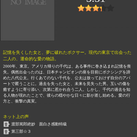
記憶を失くした女と、夢に破れたボクサー。現代の東京で出会った
二人の、運命的な愛の物語。
2000年、東京。アメリカ帰りの千代は、ある事件に巻き込まれ記憶を喪
失。偶然出会ったのは、日本チャンピオンの座を目前にボクシングを諦
めた八代公太。行くあてのない千代を、公太は放っておけず自分のアパ
ートで匿うことに。過去を失った女と、未来を見失った男。互いの傷を
癒すように寄り添い、次第に惹かれ合う二人。しかし、千代の過去を知
る人物が現れたことで、彼らの穏やかな日々に影が差し始める。愛の行
方と、衝撃の真実。
ネット上の声
渡部篤郎絶妙 面白さ感動特級
第三部☆３