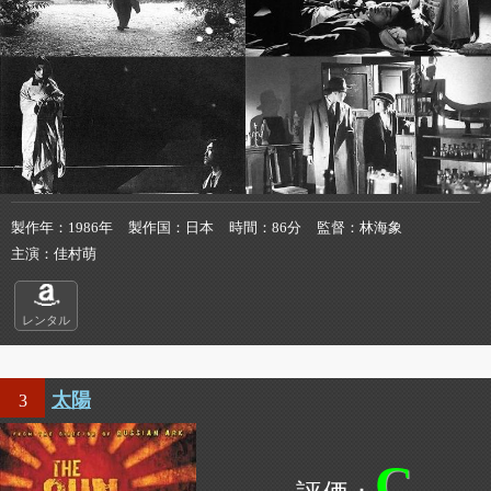
製作年
1986年
製作国
日本
時間
86分
監督
林海象
主演
佳村萌
レンタル
太陽
3
C