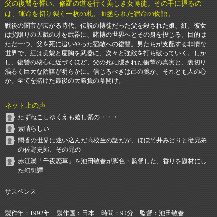
父の復讐を誓い、修羅の道を行く美しき女博徒。その手に握るの
は、運命を切り裂く一枚の札。血塗られた宿命の物語。
戦後の闇市が広がる時代。伝説の博徒だった父を殺された娘、紅。彼女
は父譲りの天賦の才を武器に、賭博の世界へとその身を投じる。目的は
ただ一つ、父を死に追いやった宿敵への復讐。男たちが支配する非情な
世界で、紅は美貌と度胸を武器に、次々と強敵を打ち破っていく。しか
し、復讐の核心に近づくほど、父の死に隠された衝撃の真実と、裏切り
渦巻く巨大な陰謀が明らかに。信じるべきは己の腕か、それとも人の心
か。全てを賭けた最後の大勝負の幕開け。
ネット上の声
たずねこしゆくえも嬉し紫の・・・
素晴らしい
聞香の世界に迷い込んだ高校生の話だが、ほぼ竹井みどりと従兄弟
の佐野史郎、その兄の
赤江瀑「千夜恋草」を池田敏春が脚色・監督した、香りを題材にし
た幻想譚
サスペンス
製作年
1992年
製作国
日本
時間
90分
監督
池田敏春