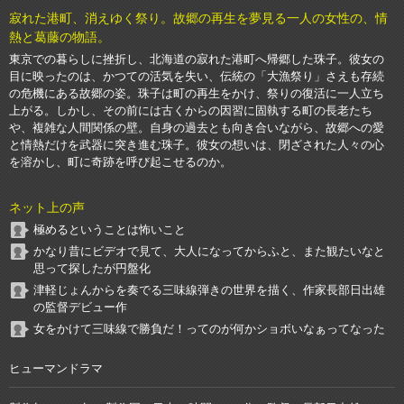
寂れた港町、消えゆく祭り。故郷の再生を夢見る一人の女性の、情
熱と葛藤の物語。
東京での暮らしに挫折し、北海道の寂れた港町へ帰郷した珠子。彼女の
目に映ったのは、かつての活気を失い、伝統の「大漁祭り」さえも存続
の危機にある故郷の姿。珠子は町の再生をかけ、祭りの復活に一人立ち
上がる。しかし、その前には古くからの因習に固執する町の長老たち
や、複雑な人間関係の壁。自身の過去とも向き合いながら、故郷への愛
と情熱だけを武器に突き進む珠子。彼女の想いは、閉ざされた人々の心
を溶かし、町に奇跡を呼び起こせるのか。
ネット上の声
極めるということは怖いこと
かなり昔にビデオで見て、大人になってからふと、また観たいなと
思って探したが円盤化
津軽じょんからを奏でる三味線弾きの世界を描く、作家長部日出雄
の監督デビュー作
女をかけて三味線で勝負だ！ってのが何かショボいなぁってなった
ヒューマンドラマ