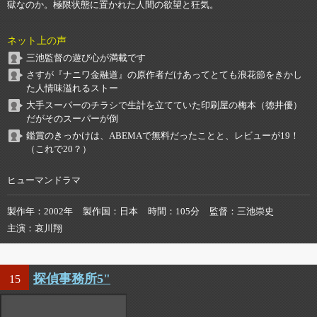
獄なのか。極限状態に置かれた人間の欲望と狂気。
ネット上の声
三池監督の遊び心が満載です
さすが『ナニワ金融道』の原作者だけあってとても浪花節をきかし
た人情味溢れるストー
大手スーパーのチラシで生計を立てていた印刷屋の梅本（徳井優）
だがそのスーパーが倒
鑑賞のきっかけは、ABEMAで無料だったことと、レビューが19！
（これで20？）
ヒューマンドラマ
製作年
2002年
製作国
日本
時間
105分
監督
三池崇史
主演
哀川翔
探偵事務所5"
15