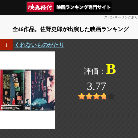
スポンサーリンクあり
全46作品。佐野史郎が出演した映画ランキング
くれないものがたり
1
B
3.77