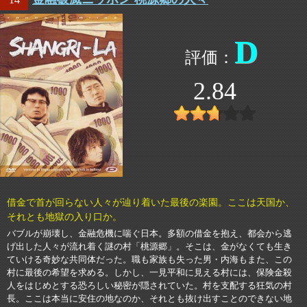
D
2.84
借金で首が回らない人々が辿り着いた最後の楽園。ここは天国か、
それとも地獄の入り口か。
バブルが崩壊し、金融危機に喘ぐ日本。多額の借金を抱え、都会から逃
げ出した人々が流れ着く謎の村「桃源郷」。そこは、金がなくても生き
ていける奇妙な共同体だった。職も家族も失った男・内海もまた、この
村に最後の希望を求める。しかし、一見平和に見える村には、保険金殺
人をはじめとする恐ろしい秘密が隠されていた。村を支配する狂気の村
長。ここは本当に安住の地なのか、それとも抜け出すことのできない地