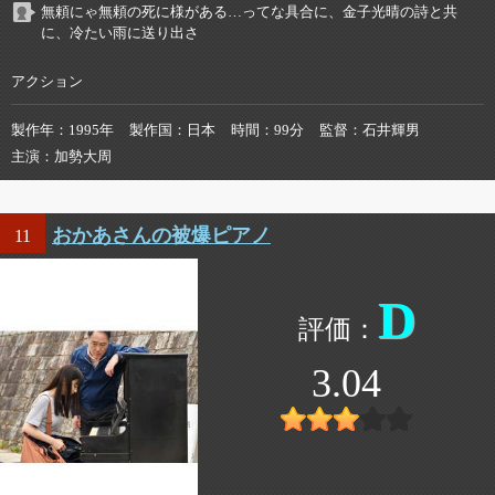
無頼にゃ無頼の死に様がある…ってな具合に、金子光晴の詩と共
に、冷たい雨に送り出さ
アクション
製作年
1995年
製作国
日本
時間
99分
監督
石井輝男
主演
加勢大周
おかあさんの被爆ピアノ
11
D
3.04