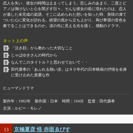
恋人を失い、彼女の時間は止まってしまう。悲しみのあまり、二度とピ
アノは弾けないと心を閉ざす日々。そんな彼女の前に現れたのは、恋人
が遺した未完成の楽譜。そこに込められた想いを知った時、美咲の凍て
ついた心に変化が訪れる。絶望の底から立ち上がり、再び希望の音色を
奏でることはできるのか。涙の先に見える光を描く、感動のドラマ。
ネット上の声
「泣き顔」から教わった大切なこと
じゃぱゆきさんの時代から
なんでこのタイトル？と思わせておいて・・
田代廣孝の「あふれる熱い涙」は９０年代の日本映画の抒情を全身
に受け止めた貴重な作
ヒューマンドラマ
製作年
1992年
製作国
日本
時間
104分
監督
田代廣孝
主演
ルビー・モレノ
京極夏彦 怪 赤面ゑびす
13