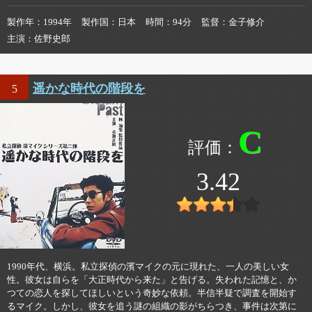
製作年
1994年
製作国
日本
時間
94分
監督
金子修介
主演
佐野史郎
遥かな時代の階段を
5
C
3.42
1990年代、横浜。私立探偵の濱マイクの元に現れた、一人の美しい女
性。彼女は自らを「大正時代から来た」と告げる。失われた記憶と、か
つての恋人を探してほしいという奇妙な依頼。半信半疑で調査を開始す
るマイク。しかし、彼女を追う謎の組織の影がちらつき、事件は次第に