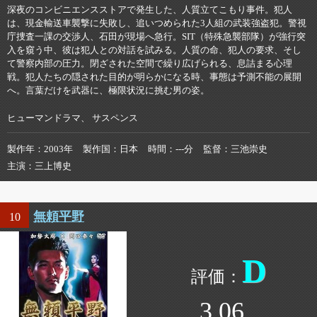
深夜のコンビニエンスストアで発生した、人質立てこもり事件。犯人
は、現金輸送車襲撃に失敗し、追いつめられた3人組の武装強盗犯。警視
庁捜査一課の交渉人、石田が現場へ急行。SIT（特殊急襲部隊）が強行突
入を窺う中、彼は犯人との対話を試みる。人質の命、犯人の要求、そし
て警察内部の圧力。閉ざされた空間で繰り広げられる、息詰まる心理
戦。犯人たちの隠された目的が明らかになる時、事態は予測不能の展開
へ。言葉だけを武器に、極限状況に挑む男の姿。
ヒューマンドラマ、 サスペンス
製作年
2003年
製作国
日本
時間
---分
監督
三池崇史
主演
三上博史
無頼平野
10
D
3.06