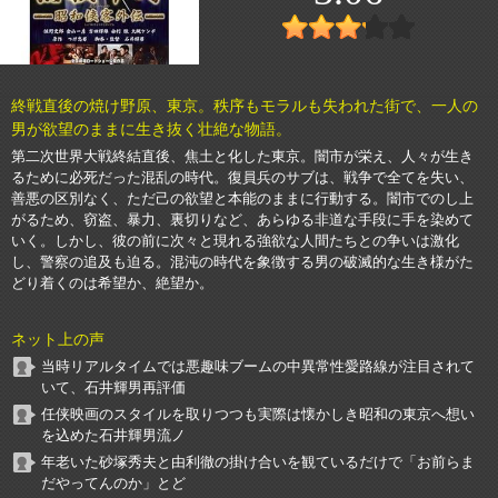
終戦直後の焼け野原、東京。秩序もモラルも失われた街で、一人の
男が欲望のままに生き抜く壮絶な物語。
第二次世界大戦終結直後、焦土と化した東京。闇市が栄え、人々が生き
るために必死だった混乱の時代。復員兵のサブは、戦争で全てを失い、
善悪の区別なく、ただ己の欲望と本能のままに行動する。闇市でのし上
がるため、窃盗、暴力、裏切りなど、あらゆる非道な手段に手を染めて
いく。しかし、彼の前に次々と現れる強欲な人間たちとの争いは激化
し、警察の追及も迫る。混沌の時代を象徴する男の破滅的な生き様がた
どり着くのは希望か、絶望か。
ネット上の声
当時リアルタイムでは悪趣味ブームの中異常性愛路線が注目されて
いて、石井輝男再評価
任侠映画のスタイルを取りつつも実際は懐かしき昭和の東京へ想い
を込めた石井輝男流ノ
年老いた砂塚秀夫と由利徹の掛け合いを観ているだけで「お前らま
だやってんのか」とど