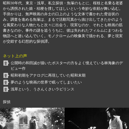
昭和30年代、東京・浅草。私立探偵・魚塚のもとに、桜枝と名乗る老婆
から誘拐された娘・桔梗を捜してほしいという奇妙な依頼が舞い込む。
手掛かりは、無声映画の弁士の口上のような文体で書かれた脅迫状の
み。調査を進める魚塚は、まるで活動写真から抜け出してきたかのよう
な風変わりな人物たちと次々に出会う。現実なのか、それとも映画の筋
書きなのか。事件の謎を追ううちに、彼は失われたフィルムにまつわる
物語へと迷い込んでいく。モノクロームの映像美で描かれる、夢と現実
が交錯する幻想的な探偵譚。
ネット上の声
公開時の和田誠が描いたポスターの方をよく憶えている林海象のデ
ビュー作
昭和初期をアナログに再現していた昭和末期
夢のような映画の世界で眠ってしまいたい
浅草という、うさんくさいラビリンス
探偵