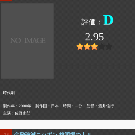
D
2.95
時代劇
製作年
2000年
製作国
日本
時間
---分
監督
酒井信行
主演
佐野史郎
金融破滅ニッポン 桃源郷の人々
14