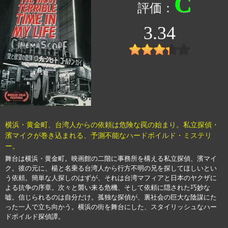
C
3.34
横浜・黄金町、台湾人からの依頼は危険な罠の始まり。私立探偵・
濱マイクが巻き込まれる、予測不能なハードボイルド・ミステリ
ー。
舞台は横浜・黄金町。映画館の二階に事務所を構える私立探偵、濱マイ
ク。彼の元に、楊と名乗る台湾人から行方不明の兄を探してほしいとい
う依頼。簡単な人探しのはずが、それは台湾マフィアと日本のヤクザに
よる抗争の序章。次々と襲い来る危機、そして依頼に隠された巧妙な
嘘。信じられるのは自分だけ。孤独な探偵が、裏社会の巨大な陰謀にた
った一人で立ち向かう。横浜の街を舞台にした、スタイリッシュなハー
ドボイルド探偵譚。