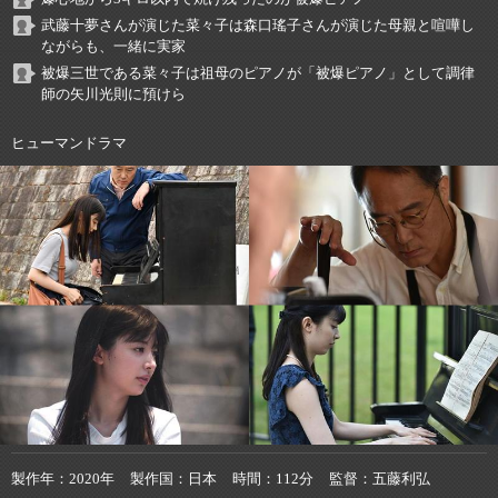
武藤十夢さんが演じた菜々子は森口瑤子さんが演じた母親と喧嘩し
ながらも、一緒に実家
被爆三世である菜々子は祖母のピアノが「被爆ピアノ」として調律
師の矢川光則に預けら
ヒューマンドラマ
製作年
2020年
製作国
日本
時間
112分
監督
五藤利弘