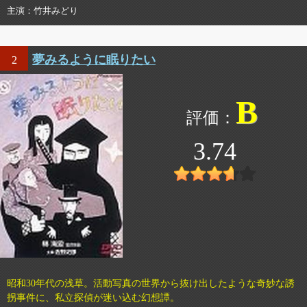
主演
竹井みどり
夢みるように眠りたい
2
B
3.74
昭和30年代の浅草。活動写真の世界から抜け出したような奇妙な誘
拐事件に、私立探偵が迷い込む幻想譚。