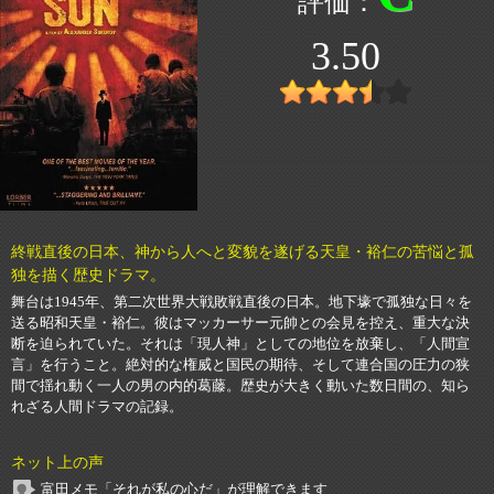
3.50
終戦直後の日本、神から人へと変貌を遂げる天皇・裕仁の苦悩と孤
独を描く歴史ドラマ。
舞台は1945年、第二次世界大戦敗戦直後の日本。地下壕で孤独な日々を
送る昭和天皇・裕仁。彼はマッカーサー元帥との会見を控え、重大な決
断を迫られていた。それは「現人神」としての地位を放棄し、「人間宣
言」を行うこと。絶対的な権威と国民の期待、そして連合国の圧力の狭
間で揺れ動く一人の男の内的葛藤。歴史が大きく動いた数日間の、知ら
れざる人間ドラマの記録。
ネット上の声
富田メモ「それが私の心だ」が理解できます