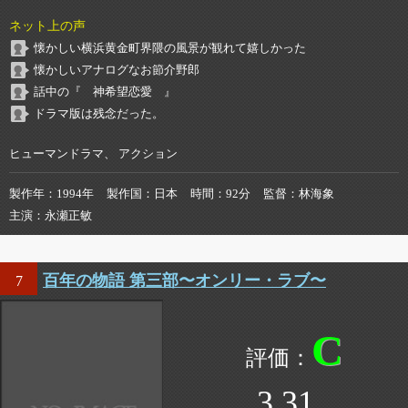
ネット上の声
懐かしい横浜黄金町界隈の風景が観れて嬉しかった
懐かしいアナログなお節介野郎
話中の『 神希望恋愛 』
ドラマ版は残念だった。
ヒューマンドラマ、 アクション
製作年
1994年
製作国
日本
時間
92分
監督
林海象
主演
永瀬正敏
百年の物語 第三部〜オンリー・ラブ〜
7
C
3.31