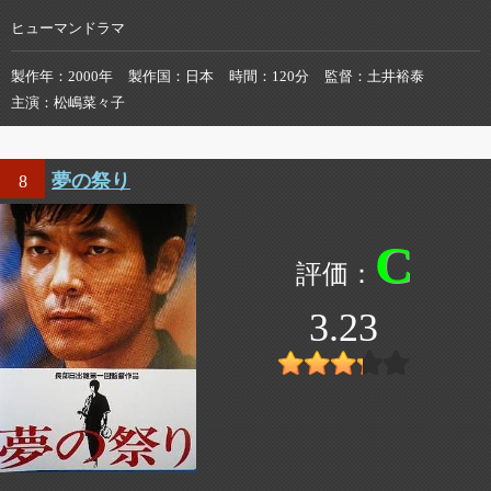
ヒューマンドラマ
製作年
2000年
製作国
日本
時間
120分
監督
土井裕泰
主演
松嶋菜々子
夢の祭り
8
C
3.23