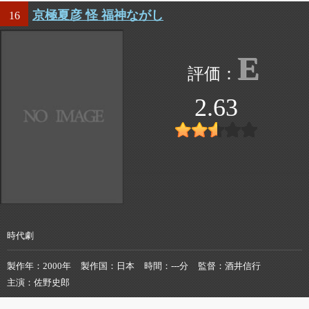
京極夏彦 怪 福神ながし
16
E
2.63
時代劇
製作年
2000年
製作国
日本
時間
---分
監督
酒井信行
主演
佐野史郎