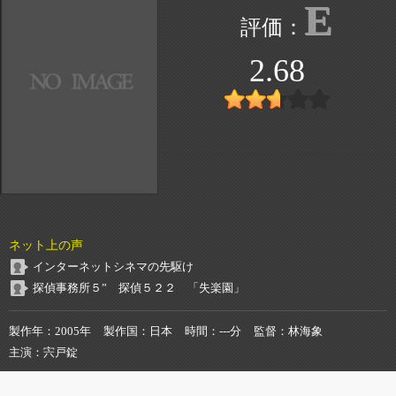
E
2.68
ネット上の声
インターネットシネマの先駆け
探偵事務所５” 探偵５２２ 「失楽園」
製作年
2005年
製作国
日本
時間
---分
監督
林海象
主演
宍戸錠