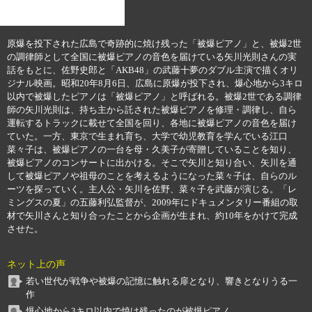
原爆を投下された広島で奇跡的に焼け残った「被爆ピアノ」と、被爆2世
の調律師として全国に被爆ピアノの音色を届けている矢川光則さんの実
話をもとに、佐野史郎と「AKB48」の武藤十夢のダブル主演で描くオリ
ジナル映画。昭和20年8月6日、広島に原爆が投下され、爆心地から3キロ
以内で被爆したピアノは「被爆ピアノ」と呼ばれる。被爆2世である調律
師の矢川光則は、持ち主から託された被爆ピアノを修理・調律し、自ら
運転するトラックに載せて全国を回り、各地に被爆ピアノの音色を届け
ていた。一方、東京で生まれ育ち、大学で幼児教育を学んでいる江口
菜々子は、被爆ピアノの一台を母・久美子が寄贈していることを知り、
被爆ピアノのコンサートに出かける。そこで矢川と知り合い、矢川を通
して被爆ピアノや祖母のことを考えるようになった菜々子は、自らのル
ーツを探っていく。主人公・矢川を佐野、菜々子を武藤が演じる。「レ
ミングスの夏」の五藤利弘監督が、2009年にドキュメンタリー番組の取
材で矢川さんと知り合ったことから企画が生まれ、約10年をかけて完成
させた。
ネット上の声
若い世代が戦争や被爆の記憶に触れる扉となり、響きとなりうる一
作
爆心地から3キロ以内で焼け残ったのが被爆ピアノ