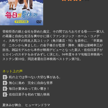
登校拒否の娘と会社を辞めた義父、その間でおろおろする母――一家3人
の葛藤と自由な生活を爽やかに描くファンタジック・ホーム・コメデ
ィ。大島弓子の同名人気コミック（角川書店・刊）を原作に、「卒業旅
行 ニホンから来ました」の金子修介が監督・脚本、撮影は柴崎幸三が
担当。雑誌モデルから本作が映画デビューとなった新人・佐伯日菜子が
ヒロインのスギナをみずみずしく演じた。94年度キネマ旬報日本映画ベ
ストテン第10位、同読者選出日本映画ベストテン第7位。
ネット上の声
机の上では学べない大切な事がある。
無心に進め 完全に自由な世界
毎日が夏休みって良い響き！
佐伯日菜子を初めて観た映画
夏休みが舞台、 ヒューマンドラマ