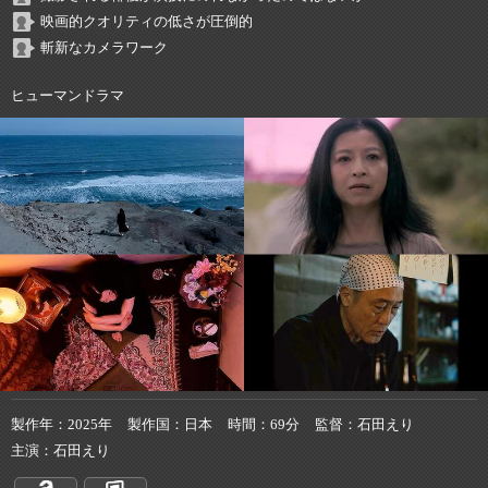
映画的クオリティの低さが圧倒的
斬新なカメラワーク
ヒューマンドラマ
製作年
2025年
製作国
日本
時間
69分
監督
石田えり
主演
石田えり